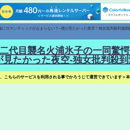
速報にロマンティックが止まらない？--僕が見たかった夜空！独女批判殺到激闘
！--二代目襲名火浦氷子の一同
見たかった夜空-独女批判殺到
、こちらのサービスを利用される事でかろうじて運営できています＞本