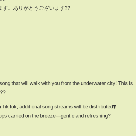
ます。ありがとうございます??
song that will walk with you from the underwater city! This is
d??
n TikTok, additional song streams will be distributed❣️
rops carried on the breeze—gentle and refreshing?