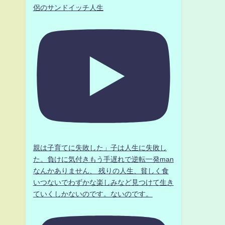
侶のサンドイッチ人生
親は子育てに失敗した」子は人生に失敗し
た。負けに気付きもう手遅れで逆転一発man
なんかありません、 残りの人生、貧しく食
いつないでわずかな楽しみなど見つけて生き
ていくしかないのです。ないのです。