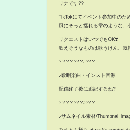
リナです??
TikTokにてイベント参加中のた
風にそっと揺れる雫のような、
リクエストはいつでもOK❣️
歌えそうなものは歌うけん、気軽
? ? ? ? ?? ?◌?? ?
♪歌唱楽曲・インスト音源
配信終了後に追記するね?
? ? ? ? ?? ?◌?? ?
♪サムネイル素材/Thumbnail ima
みうとも様▷ https://x.com/miutom