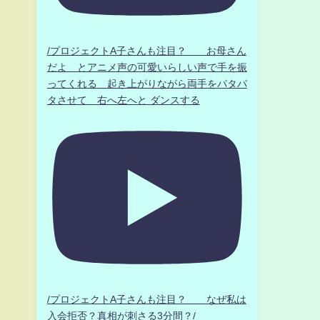
/プロジェクトA子さんも注目？ お母さん
だよ とアニメ声の可愛いらしい声で手を振
ってくれる 起き上がりながら両手をパタパ
タさせて 右へ左へと ダンスする
/プロジェクトA子さんも注目？ なぜ私は
入会拒否？真相が刺さる3分間？/