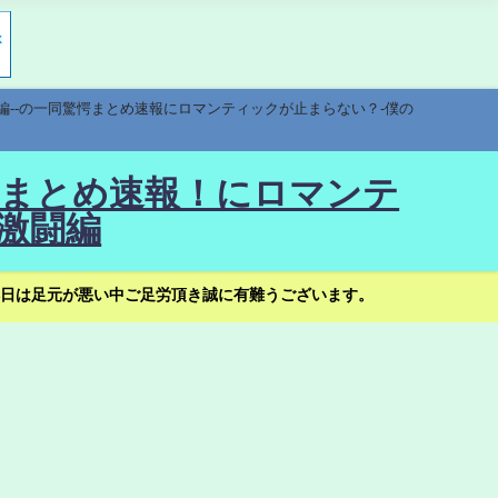
編--の一同驚愕まとめ速報にロマンティックが止まらない？-僕の
驚愕まとめ速報！にロマンテ
激闘編
日は足元が悪い中ご足労頂き誠に有難うございます。