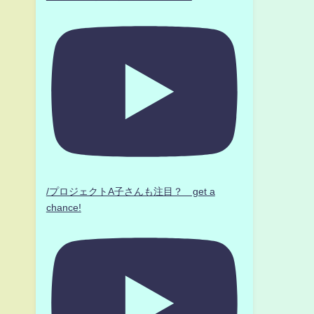
/プロジェクトA子さんも注目？ get a
chance!