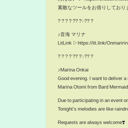
素敵なツールをお借りしており
? ? ? ? ?? ?◌?? ?
♪音海 マリナ
LitLink ▷https://lit.link/Onmaririn
? ? ? ? ?? ?◌?? ?
♪Marina Onkai
Good evening. I want to deliver a 
Marina Otomi from Bard Mermai
Due to participating in an event o
Tonight’s melodies are like raind
Requests are always welcome❣️