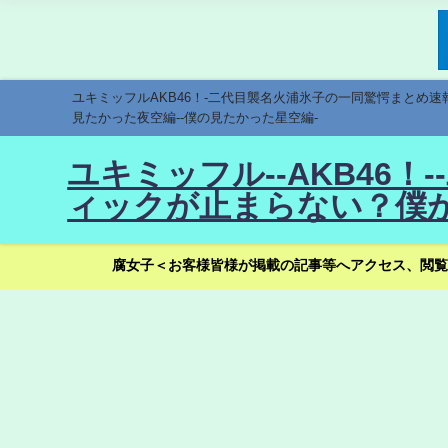
ユキミッフルAKB46！-二代目襲名火浦氷子の一同驚愕まとめ
見たかった夜空編--僕の見たかった星空編-
ユキミッフル--AKB46
ィックが止まらない？僕が
腐女子＜お客様皆様が掲載の記事等へアクセス、閲覧