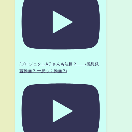
/プロジェクトA子さんも注目？ /感想戯
言動画？.一息つく動画？/