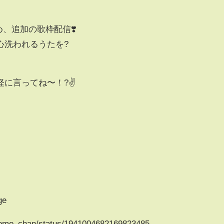
め、追加の歌枠配信❣️
心洗われるうたを?
に言ってね〜！?✌️
ge
o_chan/status/1941004682169823485