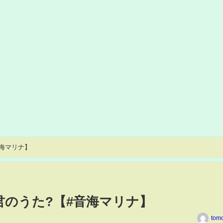
音海マリナ】
君のうた?【#音海マリナ】
tom