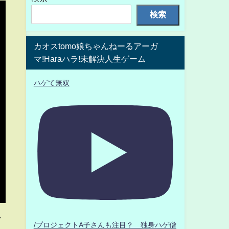
検索
カオスtomo娘ちゃんねーるアーガ
マ!Haraハラ!未解決人生ゲーム
ハゲて無双
マ
/プロジェクトA子さんも注目？ 独身ハゲ僧