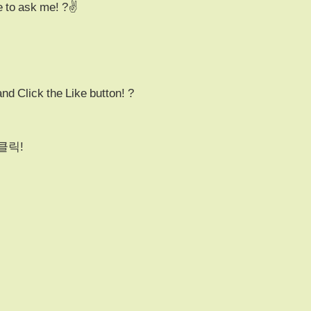
ee to ask me! ?✌️
nd Click the Like button! ?
클릭!