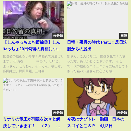
未分類
国際
【しんやっちょ勾留編③】しん
日韓・蜜月の時代 Part1 : 反日洗
やっちょ20日勾留の真相につい
脳からの脱出
て語る【せいじ】
配信者の動画をいち早く高画質でお届けし
皆さん、こんにちは。 動画を見てくださ
ます。 出演者 ⇒まゆ、せいじ、
った方、ありがとうございます。 そし
よっさん、ぜろわん、そーくん、横山緑、
て、僕の動画をコミュニティに紹介して下
瓜田純士、野田草履、三杯目...
さった箱バン金さんに心より感...
未分類
未分類
ミナミの帝王が問題を次々と解
今夜はナゾトレ 動画 日本の
決していきます！ （２）
スゴイとこＳＰ 4月2日