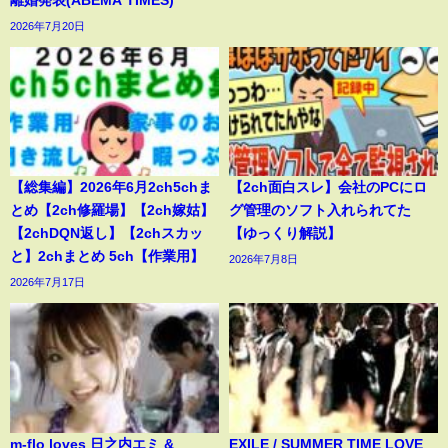
離婚発表(ABEMA TIMES)
2026年7月20日
【総集編】2026年6月2ch5chま
【2ch面白スレ】会社のPCにロ
とめ【2ch修羅場】【2ch嫁姑】
グ管理のソフト入れられてた
【2chDQN返し】【2chスカッ
【ゆっくり解説】
と】2chまとめ 5ch【作業用】
2026年7月8日
2026年7月17日
m-flo loves 日之内エミ &
EXILE / SUMMER TIME LOVE