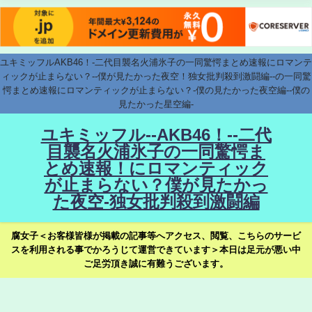
ユキミッフルAKB46！-二代目襲名火浦氷子の一同驚愕まとめ速報にロマンテ
ィックが止まらない？--僕が見たかった夜空！独女批判殺到激闘編--の一同驚
愕まとめ速報にロマンティックが止まらない？-僕の見たかった夜空編--僕の
見たかった星空編-
ユキミッフル--AKB46！--二代
目襲名火浦氷子の一同驚愕ま
とめ速報！にロマンティック
が止まらない？僕が見たかっ
た夜空-独女批判殺到激闘編
腐女子＜お客様皆様が掲載の記事等へアクセス、閲覧、こちらのサービ
スを利用される事でかろうじて運営できています＞本日は足元が悪い中
ご足労頂き誠に有難うございます。