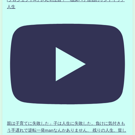
人生
親は子育てに失敗した」子は人生に失敗した。負けに気付きも
う手遅れで逆転一発manなんかありません、 残りの人生、貧し