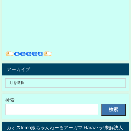
アーカイブ
検索
検索
カオスtomo娘ちゃんねーるアーガマ!Haraハラ!未解決人