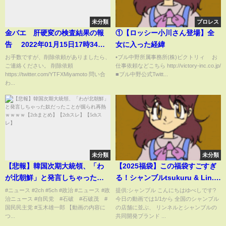
未分類
プロレス
金バエ 肝硬変の検査結果の報
①【ロッシー小川さん登場】全
告 2022年01月15日17時34分
女に入った経緯
13秒
お手数ですが、削除依頼がありましたら、
▪️ブル中野所属事務所(株)ビクトリィ お
ご連絡ください。 削除依頼
仕事依頼などこちら http://victory-inc.co.jp/
https://twitter.com/YTFXMiyamoto 問い合
■ブル中野公式Twitt...
わ...
未分類
未分類
【悲報】韓国次期大統領、「わ
【2025福袋】この福袋すごすぎ
が北朝鮮」と発言しちゃった奴
る！シャンブルtsukuru & Lin.×
だったことが掘られ再熱ｗｗｗ
ゆべしコラボ福袋で着回し18コ
#ニュース #2ch #5ch #政治 #ニュース #政
提供:シャンブル こんにちはゆべしです?
治ニュース #自民党 #石破 #石破茂 #
今日の動画では1/1から 全国のシャンブル
ｗ【2chまとめ】【2chスレ】
ーデ?（プチプラ/お得/ナチュラ
国民民主党 #玉木雄一郎 【動画の内容に
の店舗に並ぶ、 リンネルとシャンブルの
【5chスレ】
ルコーデ）
つ...
共同開発ブランド ...