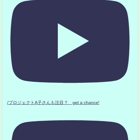
/プロジェクトA子さんも注目？ get a chance!