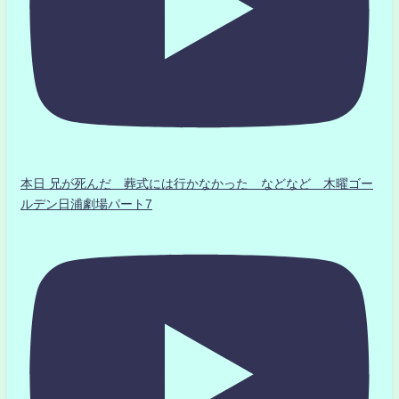
本日 兄が死んだ 葬式には行かなかった などなど 木曜ゴー
ルデン日浦劇場パート7