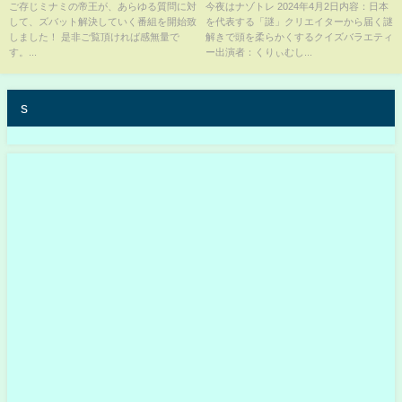
Japanese Comedy 笑ってちょ
ご存じミナミの帝王が、あらゆる質問に対
今夜はナゾトレ 2024年4月2日内容：日本
して、ズバット解決していく番組を開始致
を代表する「謎」クリエイターから届く謎
うだい！！
しました！ 是非ご覧頂ければ感無量で
解きで頭を柔らかくするクイズバラエティ
す。...
ー出演者：くりぃむし...
s