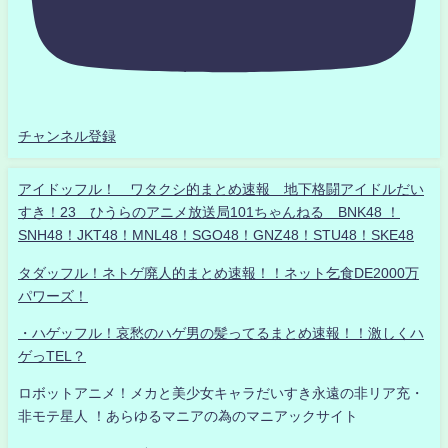
チャンネル登録
アイドッフル！ ワタクシ的まとめ速報 地下格闘アイドルだい
すき！23 ひうらのアニメ放送局101ちゃんねる BNK48 ！
SNH48！JKT48！MNL48！SGO48！GNZ48！STU48！SKE48
タダッフル！ネトゲ廃人的まとめ速報！！ネット乞食DE2000万
パワーズ！
・ハゲッフル！哀愁のハゲ男の髪ってるまとめ速報！！激しくハ
ゲっTEL？
ロボットアニメ！メカと美少女キャラだいすき永遠の非リア充・
非モテ星人 ！あらゆるマニアの為のマニアックサイト