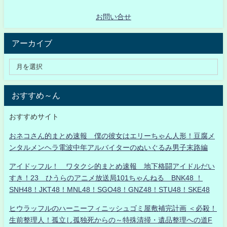
お問い合せ
アーカイブ
おすすめ～ん
おすすめサイト
おネコさん的まとめ速報 僕の彼女はエリーちゃん人形！豆腐メ
ンタルメンヘラ電波中年アルバイターのぬいぐるみ男子末路編
アイドッフル！ ワタクシ的まとめ速報 地下格闘アイドルだい
すき！23 ひうらのアニメ放送局101ちゃんねる BNK48 ！
SNH48！JKT48！MNL48！SGO48！GNZ48！STU48！SKE48
ヒウラッフルのハーニーフィニッシュゴミ屋敷補完計画 ＜必殺！
生前整理人！孤立し孤独死からの～特殊清掃・遺品整理への道F