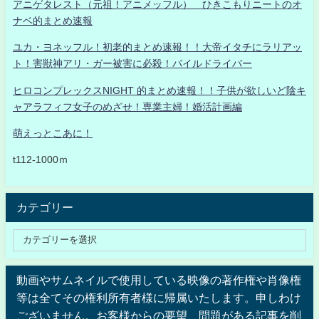
アニゲタレスト（元祖！アニメッフル） ひきこもりニートのオ
ナベ的まとめ速報
ユカ・ヨネッフル！初老的まとめ速報！！大帝イタチにラリアッ
ト！害獣神アリ・ガー被害に必殺！パイルドライバー
ヒロコンプレックスNIGHT 的まとめ速報！！子供が欲しいど陰キ
ャアラフィフ女子のめざせ！専業主婦！婚活計画編
萌えっとこあに！
t112-1000ｍ
カテゴリー
動画やサムネイルで使用している映像の著作権や肖像権
等は全てその権利所有者様に帰属いたします。申しわけ
ございません。お客様からの要望、問題がある記事を削