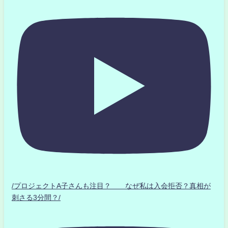
/プロジェクトA子さんも注目？ なぜ私は入会拒否？真相が
刺さる3分間？/