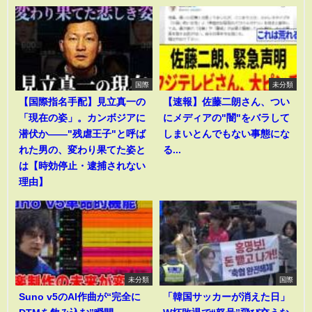
国際
未分類
【国際指名手配】見立真一の
【速報】佐藤二朗さん、つい
「現在の姿」。カンボジアに
にメディアの"闇"をバラして
潜伏か――"残虐王子"と呼ば
しまいとんでもない事態にな
れた男の、変わり果てた姿と
る...
は【時効停止・逮捕されない
理由】
未分類
国際
Suno v5のAI作曲が“完全に
「韓国サッカーが消えた日」