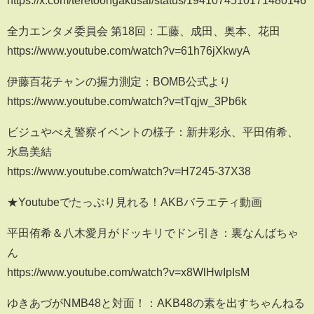
https://x.com/teretoongakusai/status/1941074510171480146
全力エンタメ委員会 第18回：工藤、成田、奥本、花田
https://www.youtube.com/watch?v=61h76jXkwyA
伊藤百花チャンの握力測定：BOMB公式より
https://www.youtube.com/watch?v=tTqjw_3Pb6k
ビジュやべえ警察イベントの様子：新井彩永、平田侑希、
水島美結
https://www.youtube.com/watch?v=H7245-37X38
★Youtubeでたっぷり見れる！AKBバラエティ動画
平田侑希＆八木愛月がドッキリでドン引き：裏なんばちゃ
ん
https://www.youtube.com/watch?v=x8WlHwIpIsM
ゆきあづがNMB48と対面！：AKB48の素を出すちゃんねる