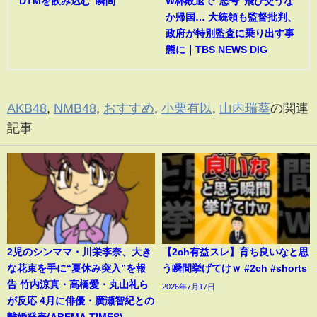
DTMを飲み込む”瞬間
W杯敗退で“怒号”飛び交うな
か帰国… 大統領も監督批判、
政府が特別監査に乗り出す事
態に｜TBS NEWS DIG
AKB48
,
NMB48
,
おすすめ
,
小栗有以
,
山内瑞葵
の関連
記事
2児のシンママ・川栄李奈、大き
【2ch有益スレ】育ち良いなと思
な花束を手に“夏休み突入”を報
う瞬間挙げてけｗ #2ch #shorts
告 竹内涼真・高橋愛・丸山礼ら
2026年7月17日
が反応 4月に俳優・廣瀬智紀との