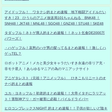
アイドッフル！ ワタクシ的まとめ速報 地下格闘アイドルだい
すき！23 ひうらのアニメ放送局101ちゃんねる BNK48 ！
SNH48！JKT48！MNL48！SGO48！GNZ48！STU48！SKE48
タダッフル！ネトゲ廃人的まとめ速報！！ネット乞食DE2000万
パワーズ！
・ハゲッフル！哀愁のハゲ男の髪ってるまとめ速報！！激しくハ
ゲっTEL？
ロボットアニメ！メカと美少女キャラだいすき永遠の非リア充・
非モテ星人 ！あらゆるマニアの為のマニアックサイト
アニゲタレスト（元祖！アニメッフル） ひきこもりニートのオ
ナベ的まとめ速報
ユカ・ヨネッフル！初老的まとめ速報！！大帝イタチにラリアッ
ト！害獣神アリ・ガー被害に必殺！パイルドライバー
ヒロコンプレックスNIGHT 的まとめ速報！！子供が欲しいど陰キ