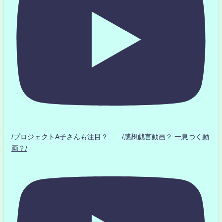
/プロジェクトA子さんも注目？ /感想戯言動画？.一息つく動
画？/