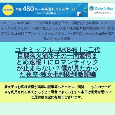
ユキミッフルAKB46！-二代目襲名火浦氷子の一同驚愕まとめ速報にロマンテ
ィックが止まらない？--僕が見たかった夜空！独女批判殺到激闘編--の一同驚
愕まとめ速報にロマンティックが止まらない？-僕の見たかった夜空編--僕の
見たかった星空編-
ユキミッフル--AKB46！--二代
目襲名火浦氷子の一同驚愕ま
とめ速報！にロマンティック
が止まらない？僕が見たかっ
た夜空-独女批判殺到激闘編
腐女子＜お客様皆様が掲載の記事等へアクセス、閲覧、こちらのサービ
スを利用される事でかろうじて運営できています＞本日は足元が悪い中
ご足労頂き誠に有難うございます。