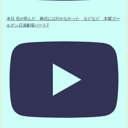
本日 兄が死んだ 葬式には行かなかった などなど 木曜ゴー
ルデン日浦劇場パート7