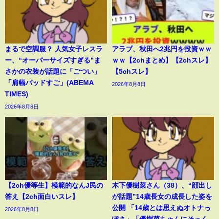
まるで空調服？ 人気女子レスラ
アラブ、秋田へ2兆円を投資ｗｗ
ー、“オーバーサイズすぎる”ま
ｗｗ【2chまとめ】【2chスレ】
さかの衣装が話題に「ごつい」
【5chスレ】
「肩幅パッドすご」(ABEMA
2026年8月8日
TIMES)
2026年8月8日
【2ch優等生】模範的なんJ民の
木下優樹菜さん（38）、“顔出し
答え【2ch面白いスレ】
が話題”14歳長女の成長した姿を
公開 「14歳とは思えぬオトナっ
2026年8月8日
ぽさ」「優樹菜ちゃんにそっく