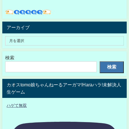
アーカイブ
検索
検索
カオスtomo娘ちゃんねーるアーガマ!Haraハラ!未解決人
生ゲーム
ハゲて無双