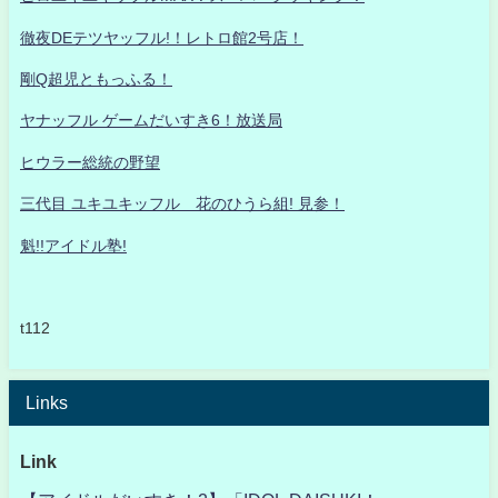
徹夜DEテツヤッフル!！レトロ館2号店！
剛Q超児ともっふる！
ヤナッフル ゲームだいすき6！放送局
ヒウラー総統の野望
三代目 ユキユキッフル 花のひうら組! 見参！
魁!!アイドル塾!
t112
Links
Link