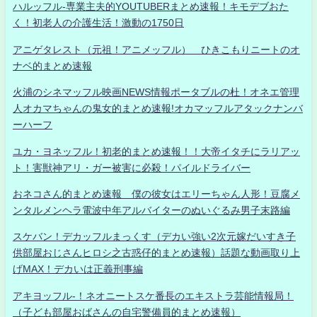
ハルッフル-専業主夫的YOUTUBERまとめ速報！キモデブおた
く！初老人の介護生活！激動の1750日
アニゲタレスト（元祖！アニメッフル） ひきこもりニートのオ
ナベ的まとめ速報
火浦のシネマッフル映画NEWS情報ポータブルの杜！オネエ管理
人オカマちゃんの鬼女的まとめ速報!オカマッフルアタックナンバ
ーハーフ
ユカ・ヨネッフル！初老的まとめ速報！！大帝イタチにラリアッ
ト！害獣神アリ・ガー被害に必殺！パイルドライバー
おネコさん的まとめ速報 僕の彼女はエリーちゃん人形！豆腐メ
ンタルメンヘラ電波中年アルバイターのぬいぐるみ男子末路編
スケバン！デカッフルまっくす（デカい強い2次元嫁だいすき子
供部屋おじさんヒロシ之古惑仔的まとめ速報）話題な動画取り上
げMAX！デカいは正義刑事編
アキヨッフル-！ネオニートスケ番長のエキストラ芸能情報局！
（子ども部屋おばさんの自宅警備員的まとめ速報）