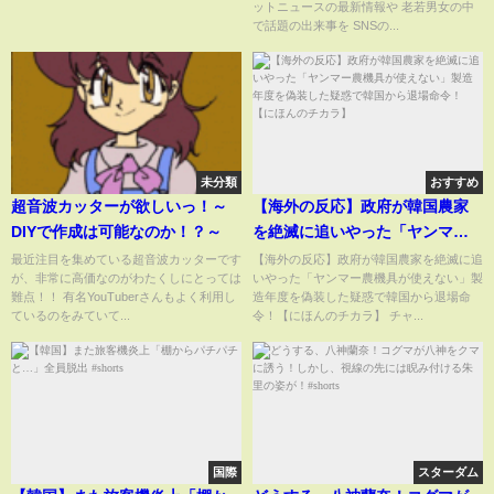
ットニュースの最新情報や 老若男女の中
で話題の出来事を SNSの...
未分類
おすすめ
超音波カッターが欲しいっ！～
【海外の反応】政府が韓国農家
DIYで作成は可能なのか！？～
を絶滅に追いやった「ヤンマー
農機具が使えない」製造年度を
最近注目を集めている超音波カッターです
【海外の反応】政府が韓国農家を絶滅に追
が、非常に高価なのがわたくしにとっては
いやった「ヤンマー農機具が使えない」製
偽装した疑惑で韓国から退場命
難点！！ 有名YouTuberさんもよく利用し
造年度を偽装した疑惑で韓国から退場命
令！【にほんのチカラ】
ているのをみていて...
令！【にほんのチカラ】 チャ...
国際
スターダム