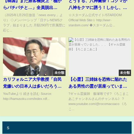
【韓国】また旅客機炎上「棚か
どうする、八神蘭奈！コグマが
らパチパチと…」全員脱出
八神をクマに誘う！しかし、視
#shorts
線の先には睨み付ける朱里の姿
（2025年1月29日放送「news every.」よ
☆スターダム公式サイト/STARDOM
り） ◇メンバーシップ「日テレNEWSク
Official Web Site☆ http://wwr-
が！#shorts
ラブ」始まりました 月額290円で所属歴に
stardom.com/ ◆スターダム公...
応じ...
未分類
未分類
カリフォルニア大学教授「自民
【心霊】三姉妹を恐怖に陥れた
党嫌いの日本人は多いだろう
ある男性の霊が居座っていまし
が、野党はもっとまずい。つま
た、、、【ギャル霊媒師】【ろ
YouTubeより 続きを読む Source:
?ギャル霊媒師 飯塚唯です? 《ろこまこ
http://hamusoku.com/index.rdf...
あこチャンネルさんのチャンネル》 ?
り、日本の有権者には、「好ま
こまこあこ】
www.youtube.com/@rocomacoaco 《ろ
しくない二択」しか道がないの
こ...
だ。」
s