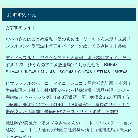
おすすめ～ん
おすすめサイト
おネコさん的まとめ速報 僕の彼女はエリーちゃん人形！豆腐メ
ンタルメンヘラ電波中年アルバイターのぬいぐるみ男子末路編
アイドッフル！ ワタクシ的まとめ速報 地下格闘アイドルだい
すき！23 ひうらのアニメ放送局101ちゃんねる BNK48 ！
SNH48！JKT48！MNL48！SGO48！GNZ48！STU48！SKE48
ヒウラッフルのハーニーフィニッシュゴミ屋敷補完計画 ＜必殺！
生前整理人！孤立し孤独死からの～特殊清掃・遺品整理への道F
完結編＞ キャッシング計1500万返済：厨二病借金3500万円！う
つ病統合失調症14年生HKT46！！9期研究生、最後のサイト！全
米が泣いた！認知症鬱病60代のラストサイト絶賛！公開中
魔法熟女/美魔女ッ娘メグみみちゃんのニートッフルステーション
MAX！ ニート仙人仙女の映画三昧老後生活！（無職孤独居老人的
まとめ速報Z)]