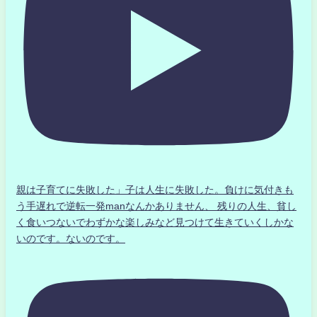
親は子育てに失敗した」子は人生に失敗した。負けに気付きも
う手遅れで逆転一発manなんかありません、 残りの人生、貧し
く食いつないでわずかな楽しみなど見つけて生きていくしかな
いのです。ないのです。