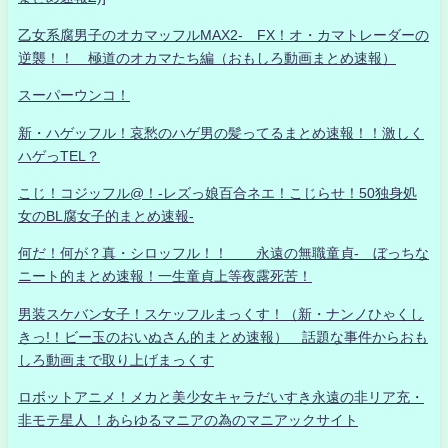
乙女系腐男子のオカマッフルMAX2- FX！オ・カマトレーダーの
逆襲！！ 極道のオカマたち編（おもしろ動画まとめ速報）
スーパーウンコ！
新・ハゲッフル！哀愁のハゲ男の髪ってるまとめ速報！！激しく
ハゲっTEL？
こじ！コジッフル@！-レズっ娘百合ネエ！こじらせ！50独身処
女のBL腐女子的まとめ速報-
何だ！何が？真・シロッフル！！ 永遠の無職童貞- ぼっちな
ニート的まとめ速報！一生童貞上等夜露死苦！
男装スケバン女子！スケッフルまっくす！（新・ナンノひゃくし
きっ!！ビー玉のおいぬさん的まとめ速報） 話題な事件からおも
しろ動画まで取り上げまっくす
ロボットアニメ！メカと美少女キャラだいすき永遠の非リア充・
非モテ星人 ！あらゆるマニアの為のマニアックサイト