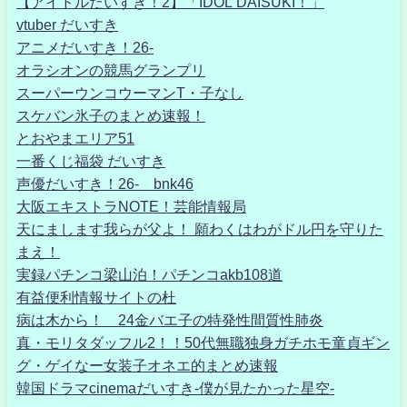
【アイドルだいすき！2】「IDOL DAISUKI！」
vtuber だいすき
アニメだいすき！26-
オラシオンの競馬グランプリ
スーパーウンコウーマンT・子なし
スケバン氷子のまとめ速報！
とおやまエリア51
一番くじ福袋 だいすき
声優だいすき！26- bnk46
大阪エキストラNOTE！芸能情報局
天にまします我らが父よ！ 願わくはわがドル円を守りた
まえ！
実録パチンコ梁山泊！パチンコakb108道
有益便利情報サイトの杜
病は木から！ 24金バエ子の特発性間質性肺炎
真・モリタダッフル2！！50代無職独身ガチホモ童貞ギン
グ・ゲイなー女装子オネエ的まとめ速報
韓国ドラマcinemaだいすき-僕が見たかった星空-