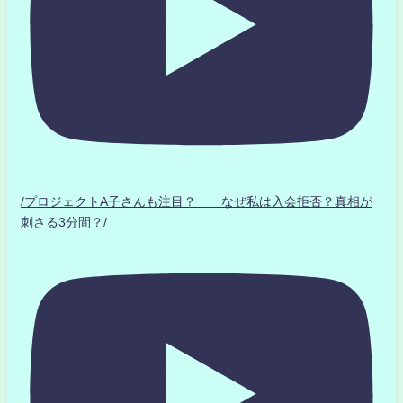
/プロジェクトA子さんも注目？ なぜ私は入会拒否？真相が
刺さる3分間？/