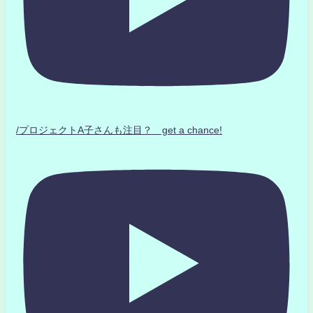
/プロジェクトA子さんも注目？ get a chance!