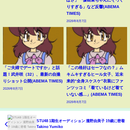
りすぎる」など反響(ABEMA
TIMES)
2026年8月7日
「ご夫婦でデートですか」と話
「この格好はセーフなの？」ム
題！武井咲（32）、最新の自撮
キムキすぎるヒール女子、近未
りショット公開(ABEMA TIMES)
来的“全身スケスケ”衣装にファ
ンツッコミ「着ているけど着て
2026年8月7日
いない感…」(ABEMA TIMES)
2026年8月7日
STU48 1期生オーディション 瀧野由美子 19歳に密着
Takino Yumiko