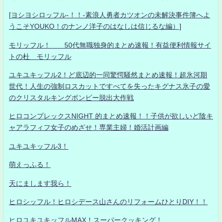
[ヨシヨシロッフル-！！-素浪人勇者カツオンの未解決事件簿へよ
うこそYOUKO！のナンノ洋子のはなしは信じるな編）]
モリッフル！ 50代無職独身的まとめ速報！有益便利情報サイ
トの杜 モリッフル
ユキユキッフル2！ど底辺的一同驚愕騒然まとめ速報！超氷河期
世代！人生の強制ロスカットですべてを失ったキグナス氷子の愛
のクリスタルキングボンビー脱出大作戦
ヒロコンプレックスNIGHT 的まとめ速報！！子供が欲しいど陰キ
ャアラフィフ女子のめざせ！専業主婦！婚活計画編
ユキユキッフル3！
萌えっふる！
天にまします我ら！
ヒロシッフル！ヒロシデース山さんのリフォームひとりDIY！！
ヒロユキユキッフルMAX！スーパークッキング！