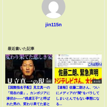
jin115n
最近書いた記事
国際
未分類
【国際指名手配】見立真一の
【速報】佐藤二朗さん、つい
「現在の姿」。カンボジアに
にメディアの"闇"をバラして
潜伏か――"残虐王子"と呼ば
しまいとんでもない事態にな
れた男の、変わり果てた姿と
る...