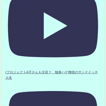
/プロジェクトA子さんも注目？ 独身ハゲ僧侶のサンドイッチ
人生