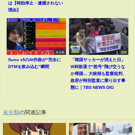
は【時効停止・逮捕されない
理由】
未分類
国際
Suno v5のAI作曲が“完全に
「韓国サッカーが消えた日」
DTMを飲み込む”瞬間
W杯敗退で“怒号”飛び交うな
か帰国… 大統領も監督批判、
政府が特別監査に乗り出す事
態に｜TBS NEWS DIG
未分類
の関連記事