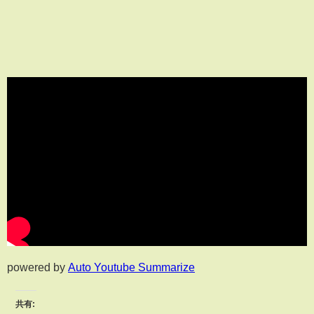
powered by
Auto Youtube Summarize
共有: