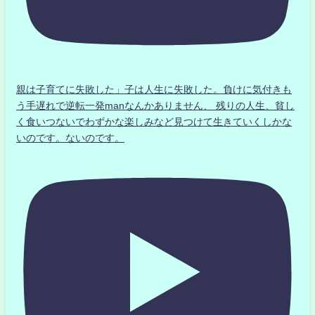
親は子育てに失敗した」子は人生に失敗した。負けに気付きも
う手遅れで逆転一発manなんかありません、 残りの人生、貧し
く食いつないでわずかな楽しみなど見つけて生きていくしかな
いのです。ないのです。