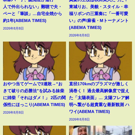
人で外出られない」難聴で夫・
東城りお、美貌・スタイル・幸
ペーと「筆談」…自宅全焼から
福リボンの三重奏に「一番可愛
約1年(ABEMA TIMES)
い」の声/麻雀・Mトーナメント
(ABEMA TIMES)
2026年8月8日
2026年8月8日
おやつ当てゲームで3連敗→“お
直径170kmのプラズマが激しく
きて破りの必勝法”を試みる妹柴
渦巻く！ 過去最高解像度で捉え
に姉柴「それはダメ！」 2匹の関
た「太陽表面」… 太陽フレア解
係性にほっこり(ABEMA TIMES)
明へ繋がる超貴重な最新観測 ハ
ワイ(ABEMA TIMES)
2026年8月8日
2026年8月8日