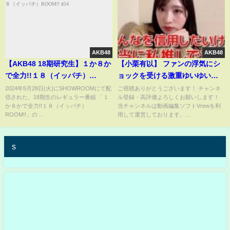
AKB48
AKB48
【AKB48 18期研究生】１か８か
【小栗有以】 ファンの浮気にシ
で全力!!１８（イッパチ）
ョックを受ける激重ゆいゆいが
ROOM!! ♯54
可愛過ぎる！ 【AKB48】
2024年5月28日(火)にSHOWROOMにて配
ご視聴ありがとうございます！ チャンネ
信された、18期生のレギュラー番組 「１
ル登録・高評価よろしくお願いします！
か８かで全力!!１８（イッパチ）
当チャンネルは動画編集ソフトVrewを利
ROOM!!」の ...
用して運営しております。...
s