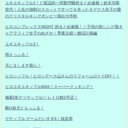
ユキユキッフル2！ど底辺的一同驚愕騒然まとめ速報！超氷河期
世代！人生の強制ロスカットですべてを失ったキグナス氷子の愛
のクリスタルキングボンビー脱出大作戦
ヒロコンプレックスNIGHT 的まとめ速報！！子供が欲しいど陰キ
ャアラフィフ女子のめざせ！専業主婦！婚活計画編
ユキユキッフル3！
萌えっふる！
天にまします我ら！
ヒロシッフル！ヒロシデース山さんのリフォームひとりDIY！！
ヒロユキユキッフルMAX！スーパークッキング！
徹夜DEテツヤッフル!！レトロ館2号店！
剛Q超児ともっふる！
ヤナッフル ゲームだいすき6！放送局