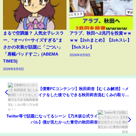
まるで空調服？ 人気女子レスラ
アラブ、秋田へ2兆円を投資ｗｗ
ー、“オーバーサイズすぎる”ま
ｗｗ【2chまとめ】【2chスレ】
さかの衣装が話題に「ごつい」
【5chスレ】
「肩幅パッドすご」(ABEMA
2026年8月8日
TIMES)
2026年8月8日
【僕青FCコンテンツ】秋田莉杏【むくみ解消】~メ
イクをした後でもできる秋田莉杏流むくみの取り方
を紹介！~
Twitter等で話題になってるシーン【乃木坂公式ライ
バル】僕が見たかった青空の秋田莉杏