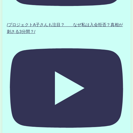
/プロジェクトA子さんも注目？ なぜ私は入会拒否？真相が
刺さる3分間？/