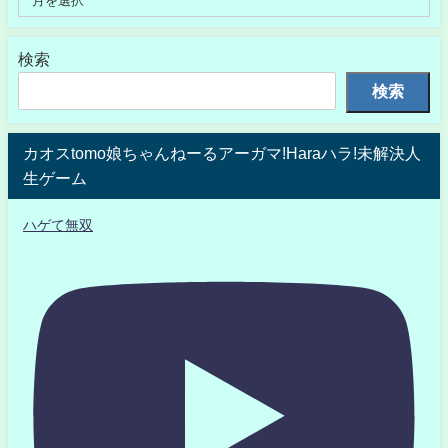
検索
検索
カオスtomo娘ちゃんねーるアーガマ!Haraハラ!未解決人
生ゲーム
ハゲて無双