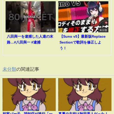
未分類
未分類
八田與一を逮捕した人達の末
【Suno v5】最新版Replace
路…#八田與一 #逮捕
Sectionで歌詞を修正しよ
う！
未分類
の関連記事
林家パー子、認知症が進行「一
真夏の主役は秋田美人だった！