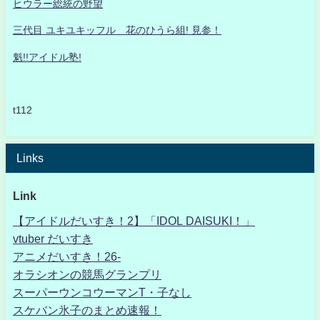
ヒウラー総統の野望
三代目 ユキユキッフル 花のひうら組! 見参！
魁!!アイドル塾!
t112
Links
Link
【アイドルだいすき！2】「IDOL DAISUKI！」
vtuber だいすき
アニメだいすき！26-
オラシオンの競馬グランプリ
スーパーウンコウーマンT・子なし
スケバン氷子のまとめ速報！