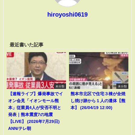
hiroyoshi0619
最近書いた記事
未分類
未分類
【速報ライブ】爆発事故でイ
熊本市北区で住宅３棟が全焼
オン会見「イオンモール熊
し焼け跡から１人の遺体【熊
本」従業員4人が安否不明と
本】 (26/04/19 12:00)
発表｜熊本震度7の地震
【LIVE】 (2026年7月29日)
ANN/テレ朝