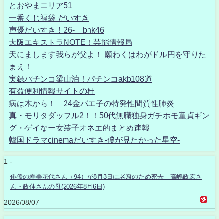
とおやまエリア51
一番くじ福袋 だいすき
声優だいすき！26- bnk46
大阪エキストラNOTE！芸能情報局
天にまします我らが父よ！ 願わくはわがドル円を守りた
まえ！
実録パチンコ梁山泊！パチンコakb108道
有益便利情報サイトの杜
病は木から！ 24金バエ子の特発性間質性肺炎
真・モリタダッフル2！！50代無職独身ガチホモ童貞ギン
グ・ゲイなー女装子オネエ的まとめ速報
韓国ドラマcinemaだいすき-僕が見たかった星空-
1 -
俳優の寿美花代さん（94）が8月3日に老衰のため死去 高嶋政宏さ
ん・政伸さんの母(2026年8月6日)
2026/08/07