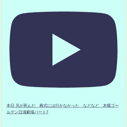
本日 兄が死んだ 葬式には行かなかった などなど 木曜ゴー
ルデン日浦劇場パート7