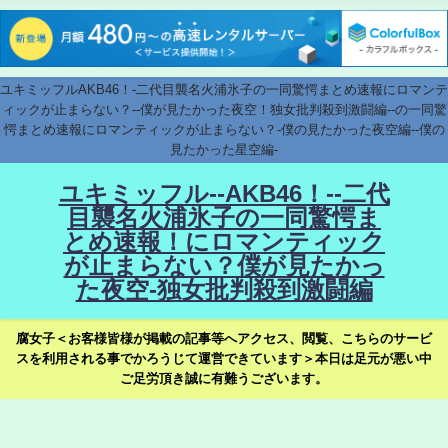
ユキミッフルAKB46！-二代目襲名火浦氷子の一同驚愕まとめ速報にロマンテ
ィックが止まらない？--僕が見たかった夜空！独女批判殺到激闘編--の一同驚
愕まとめ速報にロマンティックが止まらない？-僕の見たかった夜空編--僕の
見たかった星空編-
ユキミッフル--AKB46！--二代
目襲名火浦氷子の一同驚愕ま
とめ速報！にロマンティック
が止まらない？僕が見たかっ
た夜空-独女批判殺到激闘編
腐女子＜お客様皆様が掲載の記事等へアクセス、閲覧、こちらのサービ
スを利用される事でかろうじて運営できています＞本日は足元が悪い中
ご足労頂き誠に有難うございます。