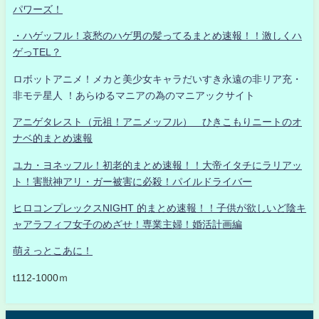
パワーズ！
・ハゲッフル！哀愁のハゲ男の髪ってるまとめ速報！！激しくハ
ゲっTEL？
ロボットアニメ！メカと美少女キャラだいすき永遠の非リア充・
非モテ星人 ！あらゆるマニアの為のマニアックサイト
アニゲタレスト（元祖！アニメッフル） ひきこもりニートのオ
ナベ的まとめ速報
ユカ・ヨネッフル！初老的まとめ速報！！大帝イタチにラリアッ
ト！害獣神アリ・ガー被害に必殺！パイルドライバー
ヒロコンプレックスNIGHT 的まとめ速報！！子供が欲しいど陰キ
ャアラフィフ女子のめざせ！専業主婦！婚活計画編
萌えっとこあに！
t112-1000ｍ