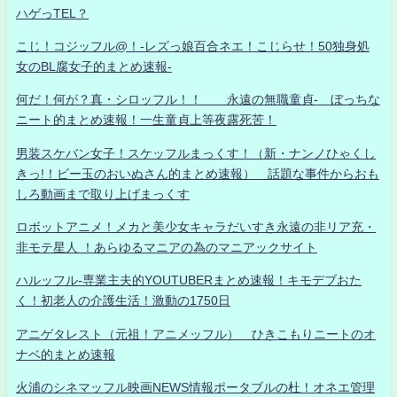
ハゲっTEL？
こじ！コジッフル@！-レズっ娘百合ネエ！こじらせ！50独身処
女のBL腐女子的まとめ速報-
何だ！何が？真・シロッフル！！ 永遠の無職童貞- ぼっちな
ニート的まとめ速報！一生童貞上等夜露死苦！
男装スケバン女子！スケッフルまっくす！（新・ナンノひゃくし
きっ!！ビー玉のおいぬさん的まとめ速報） 話題な事件からおも
しろ動画まで取り上げまっくす
ロボットアニメ！メカと美少女キャラだいすき永遠の非リア充・
非モテ星人 ！あらゆるマニアの為のマニアックサイト
ハルッフル-専業主夫的YOUTUBERまとめ速報！キモデブおた
く！初老人の介護生活！激動の1750日
アニゲタレスト（元祖！アニメッフル） ひきこもりニートのオ
ナベ的まとめ速報
火浦のシネマッフル映画NEWS情報ポータブルの杜！オネエ管理