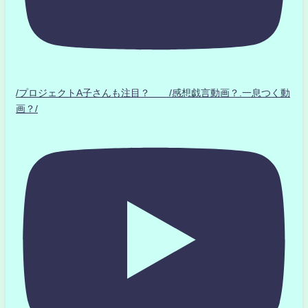
/プロジェクトA子さんも注目？ /感想戯言動画？.一息つく動
画？/