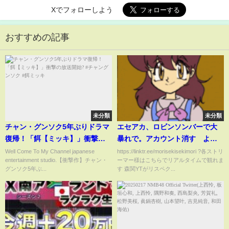
Xでフォローしよう
おすすめの記事
未分類
未分類
チャン・グンソク5年ぶりドラマ
エセアカ、ロビンソンバーで大
復帰！「餌【ミッキ】」衝撃の
暴れで。アカウント消す よっ
放送開始? #チャングンソク #餌
さん
Well Come To My Channel japanese
https://linktr.ee/morisekisekimori ?各ストリ
entertainment studio.【衝撃作】チャン・
ーマー様はこちらでリアルタイムで観れま
ミッキ
グンソク5年ぶ...
す 森関YTがリスペク...