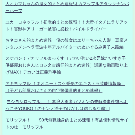
人オカマちゃんの鬼女的まとめ速報!オカマッフルアタックナンバ
ーハーフ
ユカ・ヨネッフル！初老的まとめ速報！！大帝イタチにラリアッ
ト！害獣神アリ・ガー被害に必殺！パイルドライバー
おネコさん的まとめ速報 僕の彼女はエリーちゃん人形！豆腐メ
ンタルメンヘラ電波中年アルバイターのぬいぐるみ男子末路編
スケバン！デカッフルまっくす（デカい強い2次元嫁だいすき子
供部屋おじさんヒロシ之古惑仔的まとめ速報）話題な動画取り上
げMAX！デカいは正義刑事編
アキヨッフル-！ネオニートスケ番長のエキストラ芸能情報局！
（子ども部屋おばさんの自宅警備員的まとめ速報）
[ヨシヨシロッフル-！！-素浪人勇者カツオンの未解決事件簿へよ
うこそYOUKO！のナンノ洋子のはなしは信じるな編）]
モリッフル！ 50代無職独身的まとめ速報！有益便利情報サイ
トの杜 モリッフル