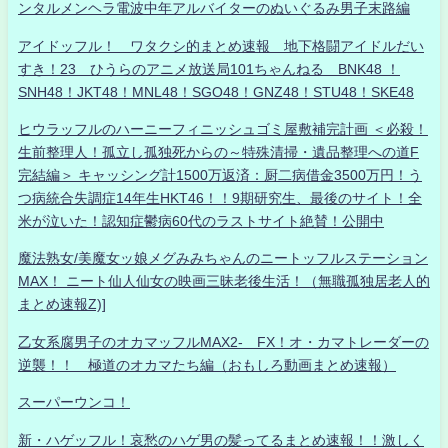
ンタルメンヘラ電波中年アルバイターのぬいぐるみ男子末路編
アイドッフル！ ワタクシ的まとめ速報 地下格闘アイドルだい
すき！23 ひうらのアニメ放送局101ちゃんねる BNK48 ！
SNH48！JKT48！MNL48！SGO48！GNZ48！STU48！SKE48
ヒウラッフルのハーニーフィニッシュゴミ屋敷補完計画 ＜必殺！
生前整理人！孤立し孤独死からの～特殊清掃・遺品整理への道F
完結編＞ キャッシング計1500万返済：厨二病借金3500万円！う
つ病統合失調症14年生HKT46！！9期研究生、最後のサイト！全
米が泣いた！認知症鬱病60代のラストサイト絶賛！公開中
魔法熟女/美魔女ッ娘メグみみちゃんのニートッフルステーション
MAX！ ニート仙人仙女の映画三昧老後生活！（無職孤独居老人的
まとめ速報Z)]
乙女系腐男子のオカマッフルMAX2- FX！オ・カマトレーダーの
逆襲！！ 極道のオカマたち編（おもしろ動画まとめ速報）
スーパーウンコ！
新・ハゲッフル！哀愁のハゲ男の髪ってるまとめ速報！！激しく