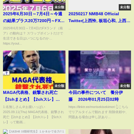
未分類
未分類
2025年6月30日～7月4日～今週
20250217 NMB48 Official
の結果プラス20万7200円～FXラ
Twitter(上西怜, 板垣心和, 上西
ンド（南ア）ラクラク生活
怜, 隅野和奏, 西島梨央, 芳賀礼,
2025年6月30日～7月4日のFXランド（南
...
ア）の動向は？ スワップポイントだけで
松野美桜, 眞鍋杏樹, 山本望叶, 吉
生活できる日はいつになるのか…
見純音, 和田海佑)
https://yout...
未分類
未分類
MAGA代表格、銃撃され死亡
今回の事件について 養分伊
【2chまとめ】【2chスレ】
藤 2026年01月25日02時
【5chスレ】
1:名無しさん＠お腹いっぱい
https://linktr.ee/morisekisekimori 👆こちら
2025.09.11(Thu) MAGA代表格、銃撃され
でリアルタイムで観れます 削除依頼や、
死亡【2chまとめ】【2chスレ】【5chス
問題ある場合は申し訳あり...
レ】って動画...