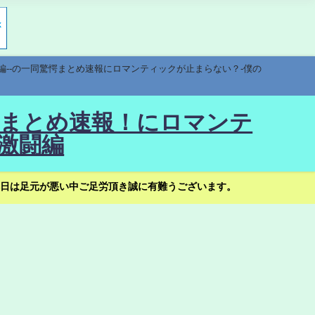
編--の一同驚愕まとめ速報にロマンティックが止まらない？-僕の
驚愕まとめ速報！にロマンテ
激闘編
日は足元が悪い中ご足労頂き誠に有難うございます。