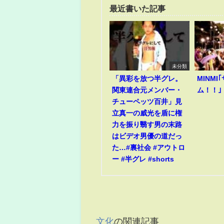
最近書いた記事
未分類
「異彩を放つ半グレ。
MINM
関東連合元メンバー・
ム！！｣
チューペッツ百井」見
立真一の威光を盾に権
力を振り翳す男の末路
はビデオ男優の道だっ
た…#裏社会 #アウトロ
ー #半グレ #shorts
文化
の関連記事