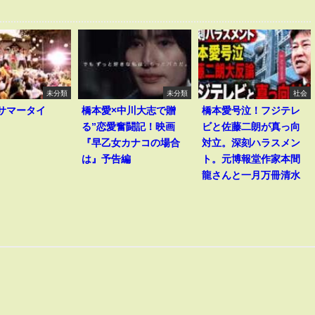
未分類
未分類
社会
I｢サマータイ
橋本愛×中川大志で贈
橋本愛号泣！フジテレ
る”恋愛奮闘記！映画
ビと佐藤二朗が真っ向
『早乙女カナコの場合
対立。深刻ハラスメン
は』予告編
ト。元博報堂作家本間
龍さんと一月万冊清水