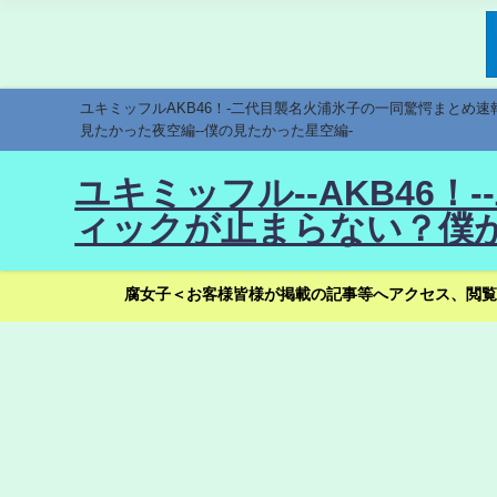
ユキミッフルAKB46！-二代目襲名火浦氷子の一同驚愕まとめ
見たかった夜空編--僕の見たかった星空編-
ユキミッフル--AKB46
ィックが止まらない？僕が
腐女子＜お客様皆様が掲載の記事等へアクセス、閲覧