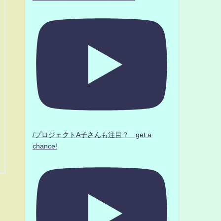
/プロジェクトA子さんも注目？ get a
chance!