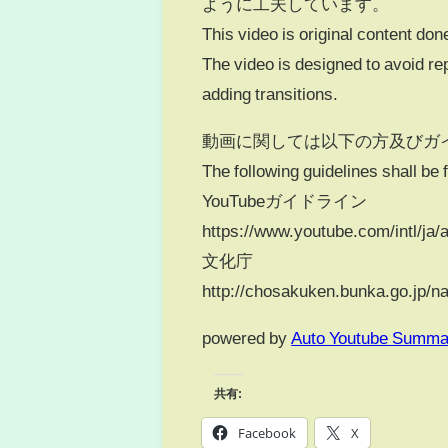
ように工夫しています。
This video is original content done
The video is designed to avoid re
adding transitions.
動画に関しては以下の方及びガ
The following guidelines shall be 
YouTubeガイドライン
https://www.youtube.com/intl/ja/a
文化庁
http://chosakuken.bunka.go.jp/na
powered by
Auto Youtube Summa
共有:
Facebook
X