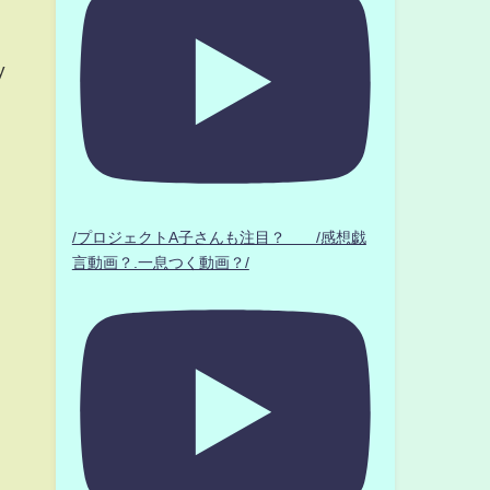
y
/プロジェクトA子さんも注目？ /感想戯
言動画？.一息つく動画？/