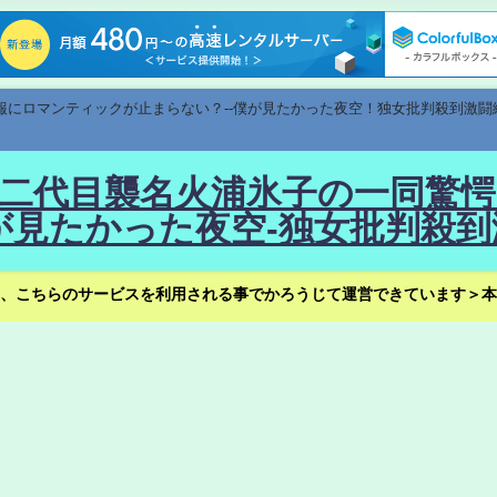
速報にロマンティックが止まらない？--僕が見たかった夜空！独女批判殺到激闘
！--二代目襲名火浦氷子の一同
見たかった夜空-独女批判殺到
、こちらのサービスを利用される事でかろうじて運営できています＞本