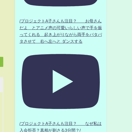
/プロジェクトA子さんも注目？ お母さん
だよ とアニメ声の可愛いらしい声で手を振
ってくれる 起き上がりながら両手をパタパ
タさせて 右へ左へと ダンスする
/プロジェクトA子さんも注目？ なぜ私は
入会拒否？真相が刺さる3分間？/