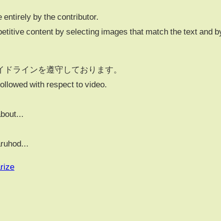
 entirely by the contributor.
petitive content by selecting images that match the text and b
イドラインを遵守しております。
followed with respect to video.
bout...
ruhod...
rize