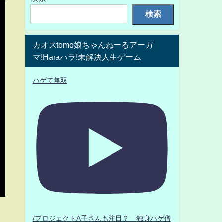
検索
カオスtomo娘ちゃんねーるアーガ
マ!Haraハラ!未解決人生ゲーム
ハゲて無双
/プロジェクトA子さんも注目？ 独身ハゲ僧