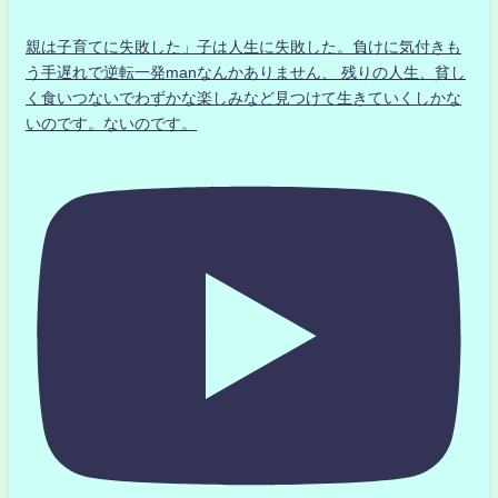
親は子育てに失敗した」子は人生に失敗した。負けに気付きも
う手遅れで逆転一発manなんかありません、 残りの人生、貧し
く食いつないでわずかな楽しみなど見つけて生きていくしかな
いのです。ないのです。