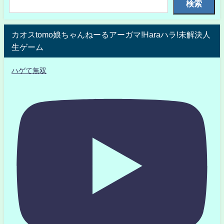
検索
カオスtomo娘ちゃんねーるアーガマ!Haraハラ!未解決人
生ゲーム
ハゲて無双