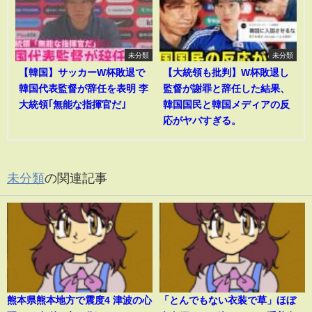
未分類
未分類
【韓国】サッカーW杯敗退で
【大統領も批判】W杯敗退し
韓国代表監督が辞任を表明 李
監督が謝罪と辞任した結果、
大統領｢無能な指揮官だ｣
韓国国民と韓国メディアの反
応がヤバすぎる。
未分類
の関連記事
熊本県熊本地方で震度4 津波の心
「とんでもない衣装で草」ほぼ