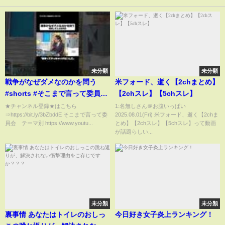
未分類
未分類
戦争がなぜダメなのかを問う
米フォード、逝く【2chまとめ】
#shorts #そこまで言って委員会
【2chスレ】【5chスレ】
NP #歴史 #戦争 #敗戦 #教育
★チャンネル登録★はこちら
1:名無しさん＠お腹いっぱい
⇒https://bit.ly/3bZbddE そこまで言って委
2025.08.01(Fri) 米フォード、逝く【2chま
員会 テーマ別 https://www.youtu...
とめ】【2chスレ】【5chスレ】って動画
が話題らしい...
未分類
未分類
裏事情 あなたはトイレのおしっ
今日好き女子炎上ランキング！