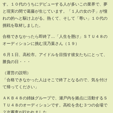
す。１０代のうちにデビューする人が多いこの業界で、夢
と現実の間で葛藤が生じています。「１人の女の子」が憧
れの的へと駆け上がる。熱くて、そして「尊い」１０代の
挑戦を取材しました。
合格できなかったら即終了…「人生を懸け」ＳＴＵ４８の
オーディションに挑む滉乃葉さん（１９）
６月１日、高松市。アイドルを目指す彼女たちにとって、
勝負の日・・・
（運営の説明）
「合格できなかった人はそこで終了となるので、気を付け
て帰ってください」
ＡＫＢ４８の姉妹グループで、瀬戸内を拠点に活動するＳ
ＴＵ４８のオーディションです。高松を含む３つの会場で
２次審査が行われました。