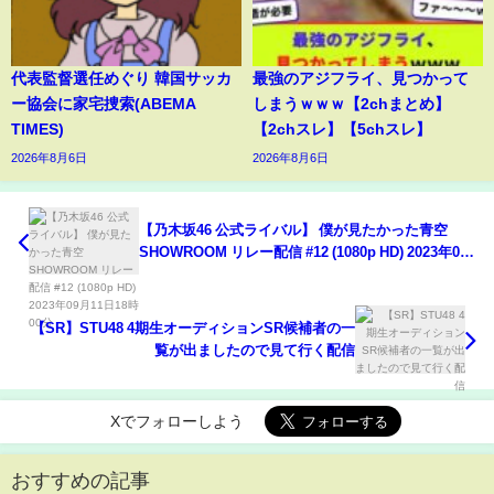
代表監督選任めぐり 韓国サッカ
最強のアジフライ、見つかって
ー協会に家宅捜索(ABEMA
しまうｗｗｗ【2chまとめ】
TIMES)
【2chスレ】【5chスレ】
2026年8月6日
2026年8月6日
【乃木坂46 公式ライバル】 僕が見たかった青空
SHOWROOM リレー配信 #12 (1080p HD) 2023年09
月11日18時00分
【SR】STU48 4期生オーディションSR候補者の一
覧が出ましたので見て行く配信
Xでフォローしよう
おすすめの記事