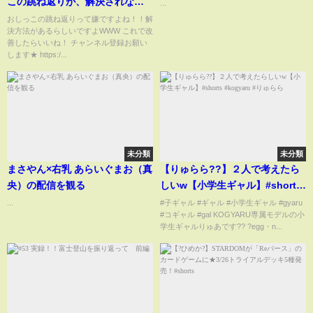
この跳ね返りが、解決されない
...
衝撃理由をご存じですか？？？
おしっこの跳ね返りって嫌ですよね！！解
決方法があるらしいですよWWW これで改
善したらいいね！ チャンネル登録お願い
します★ https:/...
未分類
未分類
まさやん×右乳 あらいぐまお（真
【りゅらら??】２人で考えたら
央）の配信を観る
しいw【小学生ギャル】#shorts
#kogyaru #りゅらら
...
#子ギャル #ギャル #小学生ギャル #gyaru
#コギャル #gal KOGYARU専属モデルの小
学生ギャルりゅあです?? ?egg・n...