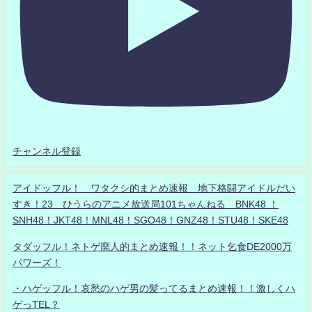
チャンネル登録
アイドッフル！ ワタクシ的まとめ速報 地下格闘アイドルだい
すき！23 ひうらのアニメ放送局101ちゃんねる BNK48 ！
SNH48！JKT48！MNL48！SGO48！GNZ48！STU48！SKE48
タダッフル！ネトゲ廃人的まとめ速報！！ネット乞食DE2000万
パワーズ！
・ハゲッフル！哀愁のハゲ男の髪ってるまとめ速報！！激しくハ
ゲっTEL？