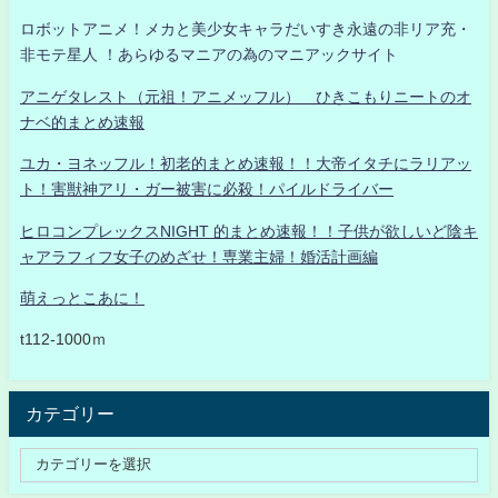
ロボットアニメ！メカと美少女キャラだいすき永遠の非リア充・
非モテ星人 ！あらゆるマニアの為のマニアックサイト
アニゲタレスト（元祖！アニメッフル） ひきこもりニートのオ
ナベ的まとめ速報
ユカ・ヨネッフル！初老的まとめ速報！！大帝イタチにラリアッ
ト！害獣神アリ・ガー被害に必殺！パイルドライバー
ヒロコンプレックスNIGHT 的まとめ速報！！子供が欲しいど陰キ
ャアラフィフ女子のめざせ！専業主婦！婚活計画編
萌えっとこあに！
t112-1000ｍ
カテゴリー