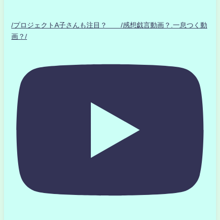
/プロジェクトA子さんも注目？ /感想戯言動画？.一息つく動
画？/