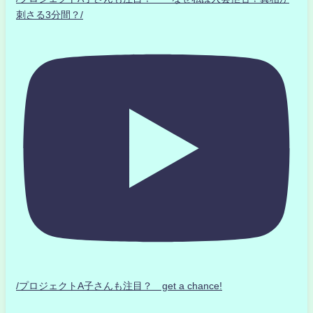
刺さる3分間？/
/プロジェクトA子さんも注目？ get a chance!