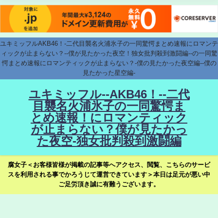
ユキミッフルAKB46！-二代目襲名火浦氷子の一同驚愕まとめ速報にロマンテ
ィックが止まらない？--僕が見たかった夜空！独女批判殺到激闘編--の一同驚
愕まとめ速報にロマンティックが止まらない？-僕の見たかった夜空編--僕の
見たかった星空編-
ユキミッフル--AKB46！--二代
目襲名火浦氷子の一同驚愕ま
とめ速報！にロマンティック
が止まらない？僕が見たかっ
た夜空-独女批判殺到激闘編
腐女子＜お客様皆様が掲載の記事等へアクセス、閲覧、こちらのサービ
スを利用される事でかろうじて運営できています＞本日は足元が悪い中
ご足労頂き誠に有難うございます。