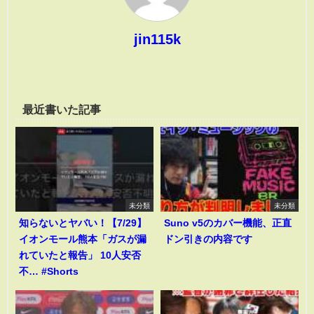
jin115k
最近書いた記事
未分類
未分類
知らないとヤバい！【7/29】
Suno v5のカバー機能、正直
イオンモール熊本「ガスが漏
ドン引きの内容です
れていたと報告」 10人安否
不… #Shorts