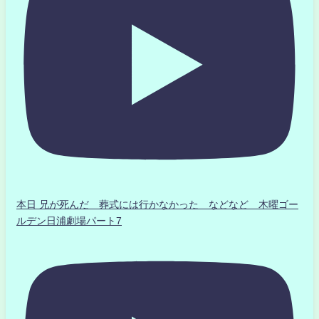
本日 兄が死んだ 葬式には行かなかった などなど 木曜ゴー
ルデン日浦劇場パート7