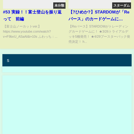
未分類
スターダム
#53 実録！！富士登山を振り返
【?ひめか?】STARDOMが「Re
って 前編
バース」のカードゲームに
★3/26トライアルデッキ5種発
【富士山ノーカットver.】
【Reバース】STARDOMがトレーディン
https://www.youtube.com/watch?
グカードゲームに！ ★3/26トライアルデ
売！#shorts
v=F9bxU_ASaAI&t=10s ふわっち：...
ッキ5種発売！ ★4/29ブースターパック発
売決定！ h...
s