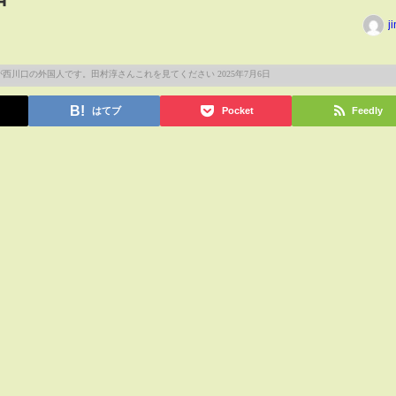
j
はてブ
Pocket
Feedly