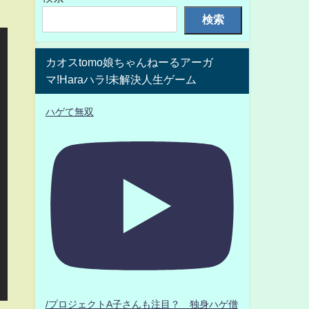
検索
カオスtomo娘ちゃんねーるアーガ
マ!Haraハラ!未解決人生ゲーム
ハゲて無双
/プロジェクトA子さんも注目？ 独身ハゲ僧