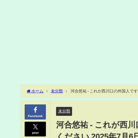
ホーム
未分類
河合悠祐 - これが西川口の外国
未分類
Facebook
河合悠祐 - これが
post
ください 2025年7月6