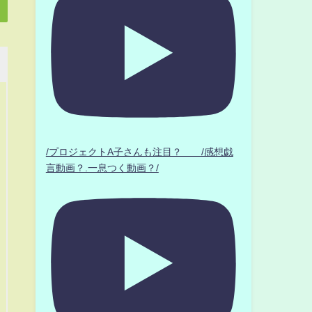
/プロジェクトA子さんも注目？ /感想戯
言動画？.一息つく動画？/