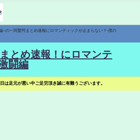
編--の一同驚愕まとめ速報にロマンティックが止まらない？-僕の
驚愕まとめ速報！にロマンテ
激闘編
日は足元が悪い中ご足労頂き誠に有難うございます。