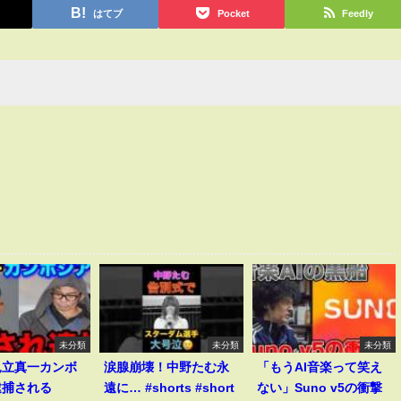
はてブ
Pocket
Feedly
未分類
未分類
未分類
見立真一カンボ
涙腺崩壊！中野たむ永
「もうAI音楽って笑え
逮捕される
遠に… #shorts #short
ない」Suno v5の衝撃