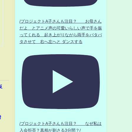
/プロジェクトA子さんも注目？ お母さん
だよ とアニメ声の可愛いらしい声で手を振
ってくれる 起き上がりながら両手をパタパ
タさせて 右へ左へと ダンスする
反
封
/プロジェクトA子さんも注目？ なぜ私は
入会拒否？真相が刺さる3分間？/