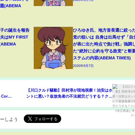
(ABEMA
1子の誕生を報告
ひろゆき氏、地方首長選に絞っ
はMY FIRST
党の狙いは 自身は出馬せず「自
(ABEMA
が表に出た時点で負け戦」強調
た“絶対に公約を守る政党”と斬
ステムの内容(ABEMA TIMES)
2026年8月7日
【川口クルド騒動】田村淳が現地視察！治安はホ
e Core
ントに悪い？仮放免者の不法就労どうする？クル
ド人×埼玉県議と考える│アベプラ
ローしよう