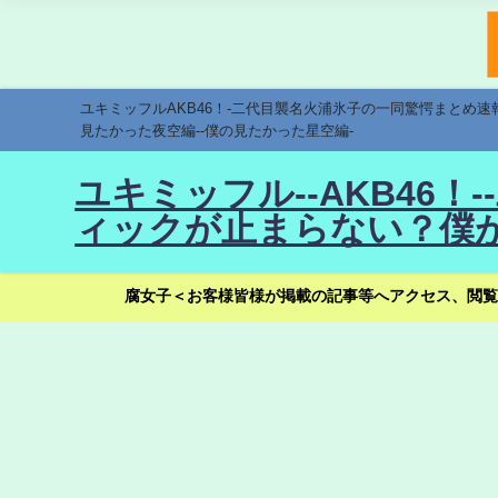
ユキミッフルAKB46！-二代目襲名火浦氷子の一同驚愕まとめ
見たかった夜空編--僕の見たかった星空編-
ユキミッフル--AKB46
ィックが止まらない？僕が
腐女子＜お客様皆様が掲載の記事等へアクセス、閲覧