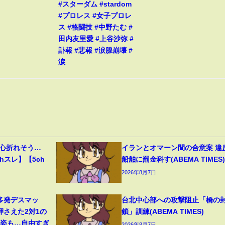
#スターダム #stardom
#プロレス #女子プロレ
ス #格闘技 #中野たむ #
田内友里愛 #上谷沙弥 #
訃報 #悲報 #涙腺崩壊 #
涙
、心折れそう…
イランとオマーン間の合意案 違
hスレ】【5ch
船舶に罰金科す(ABEMA TIMES)
2026年8月7日
多発デスマッ
台北中心部への攻撃阻止「橋の
押さえた2対1の
鎖」訓練(ABEMA TIMES)
の姿も…自由すぎ
2026年8月7日