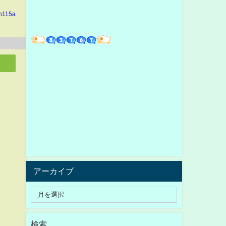
in115a
アーカイブ
検索