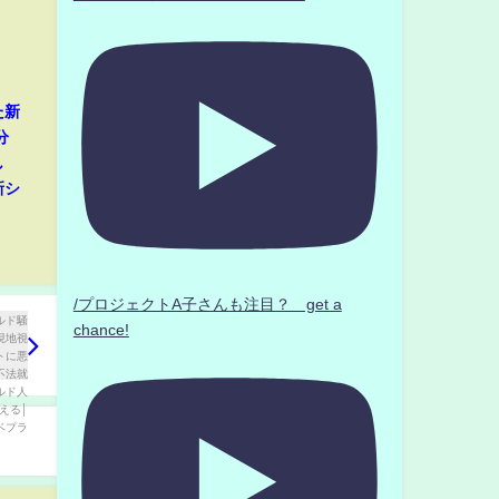
た新
分
し
新シ
/プロジェクトA子さんも注目？ get a
chance!