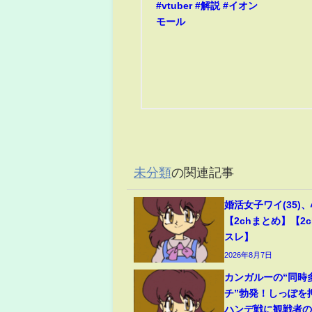
#vtuber #解説 #イオン
モール
未分類
の関連記事
婚活女子ワイ(35)
【2chまとめ】【2c
スレ】
2026年8月7日
カンガルーの“同時
チ”勃発！しっぽを
ハンデ戦に観戦者