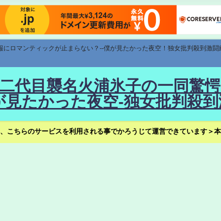
速報にロマンティックが止まらない？--僕が見たかった夜空！独女批判殺到激闘
！--二代目襲名火浦氷子の一同
見たかった夜空-独女批判殺到
、こちらのサービスを利用される事でかろうじて運営できています＞本