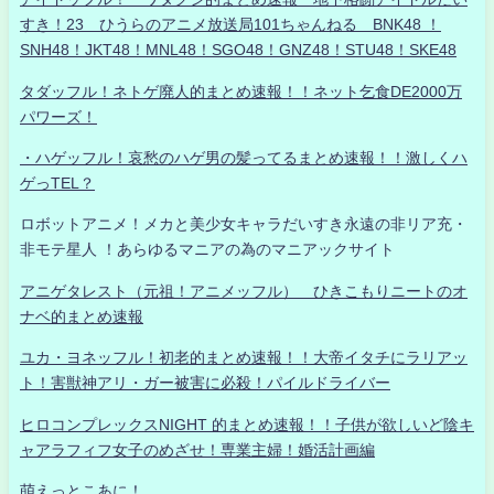
すき！23 ひうらのアニメ放送局101ちゃんねる BNK48 ！
SNH48！JKT48！MNL48！SGO48！GNZ48！STU48！SKE48
タダッフル！ネトゲ廃人的まとめ速報！！ネット乞食DE2000万
パワーズ！
・ハゲッフル！哀愁のハゲ男の髪ってるまとめ速報！！激しくハ
ゲっTEL？
ロボットアニメ！メカと美少女キャラだいすき永遠の非リア充・
非モテ星人 ！あらゆるマニアの為のマニアックサイト
アニゲタレスト（元祖！アニメッフル） ひきこもりニートのオ
ナベ的まとめ速報
ユカ・ヨネッフル！初老的まとめ速報！！大帝イタチにラリアッ
ト！害獣神アリ・ガー被害に必殺！パイルドライバー
ヒロコンプレックスNIGHT 的まとめ速報！！子供が欲しいど陰キ
ャアラフィフ女子のめざせ！専業主婦！婚活計画編
萌えっとこあに！