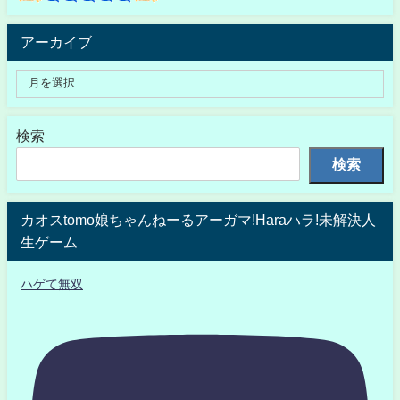
アーカイブ
検索
検索
カオスtomo娘ちゃんねーるアーガマ!Haraハラ!未解決人
生ゲーム
ハゲて無双