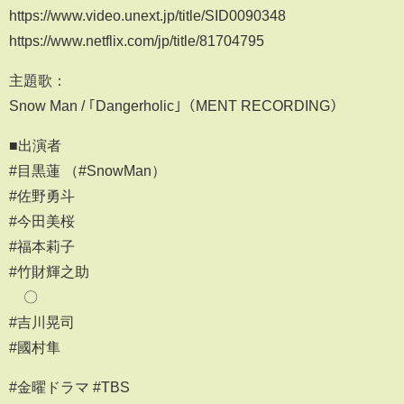
https://www.video.unext.jp/title/SID0090348
https://www.netflix.com/jp/title/81704795
主題歌：
Snow Man / ｢Dangerholic｣（MENT RECORDING）
■出演者
#目黒蓮 （#SnowMan）
#佐野勇斗
#今田美桜
#福本莉子
#竹財輝之助
〇
#吉川晃司
#國村隼
#金曜ドラマ #TBS