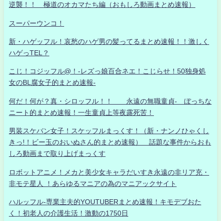
逆襲！！ 極道のオカマたち編（おもしろ動画まとめ速報）
スーパーウンコ！
新・ハゲッフル！哀愁のハゲ男の髪ってるまとめ速報！！激しく
ハゲっTEL？
こじ！コジッフル@！-レズっ娘百合ネエ！こじらせ！50独身処
女のBL腐女子的まとめ速報-
何だ！何が？真・シロッフル！！ 永遠の無職童貞- ぼっちな
ニート的まとめ速報！一生童貞上等夜露死苦！
男装スケバン女子！スケッフルまっくす！（新・ナンノひゃくし
きっ!！ビー玉のおいぬさん的まとめ速報） 話題な事件からおも
しろ動画まで取り上げまっくす
ロボットアニメ！メカと美少女キャラだいすき永遠の非リア充・
非モテ星人 ！あらゆるマニアの為のマニアックサイト
ハルッフル-専業主夫的YOUTUBERまとめ速報！キモデブおた
く！初老人の介護生活！激動の1750日