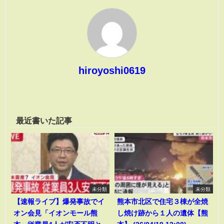
hiroyoshi0619
最近書いた記事
未分類
未分類
【速報ライブ】爆発事故でイ
熊本市北区で住宅３棟が全焼
オン会見「イオンモール熊
し焼け跡から１人の遺体【熊