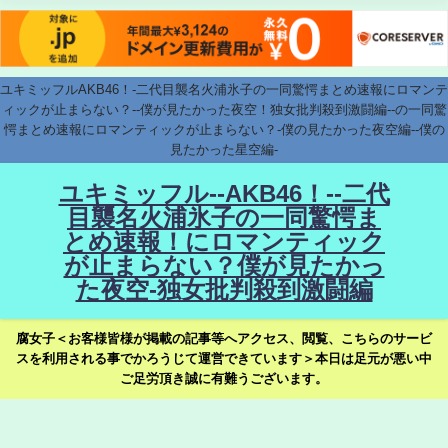
ユキミッフルAKB46！-二代目襲名火浦氷子の一同驚愕まとめ速報にロマンテ
ィックが止まらない？--僕が見たかった夜空！独女批判殺到激闘編--の一同驚
愕まとめ速報にロマンティックが止まらない？-僕の見たかった夜空編--僕の
見たかった星空編-
ユキミッフル--AKB46！--二代
目襲名火浦氷子の一同驚愕ま
とめ速報！にロマンティック
が止まらない？僕が見たかっ
た夜空-独女批判殺到激闘編
腐女子＜お客様皆様が掲載の記事等へアクセス、閲覧、こちらのサービ
スを利用される事でかろうじて運営できています＞本日は足元が悪い中
ご足労頂き誠に有難うございます。