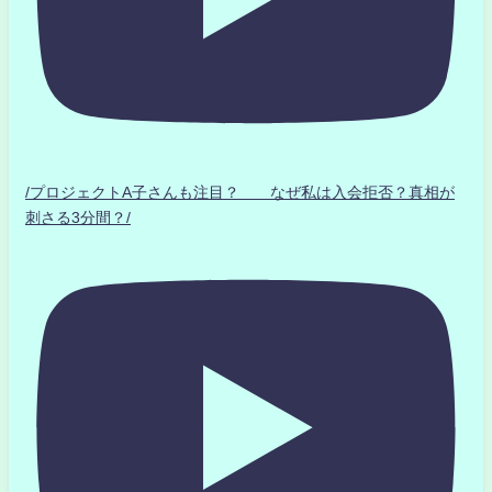
/プロジェクトA子さんも注目？ なぜ私は入会拒否？真相が
刺さる3分間？/