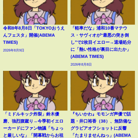
令和8年8月8日「TOKYOおうえ
「軽率だな」浦和10番マテウ
んフェスタ」開催(ABEMA
ス・サヴィオが“最悪の突き倒
TIMES)
し”で2枚目イエロー→退場処分
に「熱い性格が裏目に出たか」
2026年8月9日
(ABEMA TIMES)
2026年8月8日
「ミドルキック炸裂」鈴木優
『ちいかわ』モモンガ声優で話
磨、強烈腹蹴り→今季初イエロ
題・井口裕香（38）、無防備な
ーカードにファン物議「ちょっ
グラビアオフショットに反響
と厳しいな」「開幕戦からお祖
「たまりませんねっ」(ABEMA