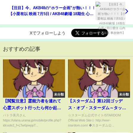
【注目】今、AKB48の“ホラー企画”が熱い！！！
【小栗有以 映画 7月5日 / AKB48劇場 18期生 心霊 /
田口愛佳 山内瑞葵 事故物件】
Xでフォローしよう
おすすめの記事
未分類
未分類
【閲覧注意】霊能力者を連れて
【スターダム】第12回ゴッデ
心霊スポット行ったら何か起き
ス・オブ・スターダム～タッグ
る？
リーグ戦～入場式！-10.23立飛大
パトラ美月さん
☆スターダム公式サイト/STARDOM
https://ulana.uranai.jp/mobile/profile.php?
Official Web Site☆ http://wwr-
会-【STARDOM】
idcode2_f=LTw6pwppT...
stardom.com/ ◆スターダム公...