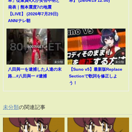
本」従業員4人が安否不明と
本】 (26/04/19 12:00)
発表｜熊本震度7の地震
【LIVE】 (2026年7月29日)
ANN/テレ朝
未分類
未分類
八田與一を逮捕した人達の末
【Suno v5】最新版Replace
路…#八田與一 #逮捕
Sectionで歌詞を修正しよ
う！
未分類
の関連記事