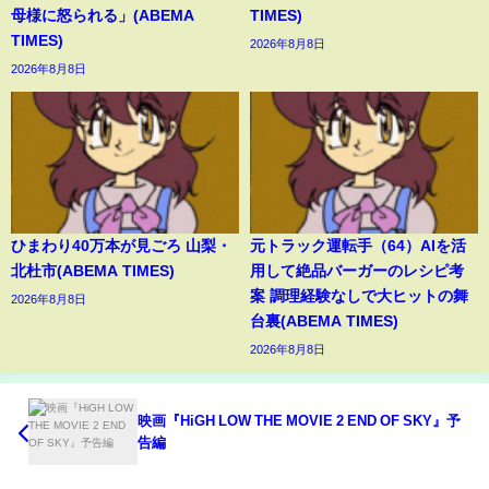
母様に怒られる」(ABEMA
TIMES)
TIMES)
2026年8月8日
2026年8月8日
ひまわり40万本が見ごろ 山梨・
元トラック運転手（64）AIを活
北杜市(ABEMA TIMES)
用して絶品バーガーのレシピ考
案 調理経験なしで大ヒットの舞
2026年8月8日
台裏(ABEMA TIMES)
2026年8月8日
映画『HiGH LOW THE MOVIE 2 END OF SKY』予
告編