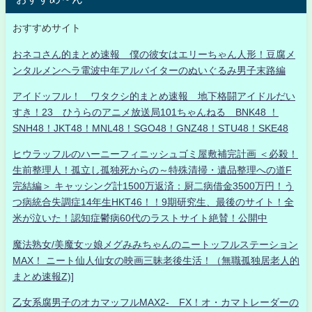
おすすめサイト
おネコさん的まとめ速報 僕の彼女はエリーちゃん人形！豆腐メ
ンタルメンヘラ電波中年アルバイターのぬいぐるみ男子末路編
アイドッフル！ ワタクシ的まとめ速報 地下格闘アイドルだい
すき！23 ひうらのアニメ放送局101ちゃんねる BNK48 ！
SNH48！JKT48！MNL48！SGO48！GNZ48！STU48！SKE48
ヒウラッフルのハーニーフィニッシュゴミ屋敷補完計画 ＜必殺！
生前整理人！孤立し孤独死からの～特殊清掃・遺品整理への道F
完結編＞ キャッシング計1500万返済：厨二病借金3500万円！う
つ病統合失調症14年生HKT46！！9期研究生、最後のサイト！全
米が泣いた！認知症鬱病60代のラストサイト絶賛！公開中
魔法熟女/美魔女ッ娘メグみみちゃんのニートッフルステーション
MAX！ ニート仙人仙女の映画三昧老後生活！（無職孤独居老人的
まとめ速報Z)]
乙女系腐男子のオカマッフルMAX2- FX！オ・カマトレーダーの