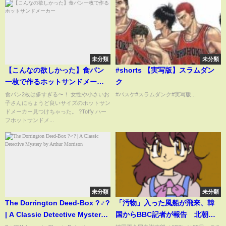
未分類
未分類
【こんなの欲しかった】食パン
#shorts 【実写版】スラムダン
一枚で作るホットサンドメーカ
ク
ー
食パン2枚は多すぎる〜！ 女性や小さいお
#バスケ#スラムダンク#実写版...
子さんにちょうど良いサイズのホットサン
ドメーカー見つけちゃった。 ?Toffy ハー
フホットサンドメ...
未分類
未分類
The Dorrington Deed-Box ?️‍♂️?
「汚物」入った風船が飛来、韓
| A Classic Detective Mystery
国からBBC記者が報告 北朝鮮
by Arthur Morrison
との「銃撃戦への発展」懸念す