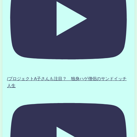
/プロジェクトA子さんも注目？ 独身ハゲ僧侶のサンドイッチ
人生