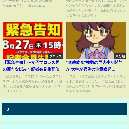
?️‍♂️ **Welcome to Classic Detective
韓国軍合同参謀本部（JCS）は29日、ごみ
Mysteries** ?️‍♂️ In this grippin...
や汚物などが入った大量の風船が北朝鮮か
る専門家も
ら飛来したと発表した。風船の数は少なく
とも260個に上ってお...
プロレス
未分類
【緊急告知】〜女子プロレス界
“無銭飲食”複数の早大生が関与
の新たな試み〜記者会見生配信
か 大学が異例の注意喚起
(ABEMA TIMES)
【緊急告知】 8/27(木)15:00〜 女子プロレ
早稲田大学学生生活課のオフィシャルサ
ス界、新たな試みの発表、記者会見行いま
イトが更新されました。 「飲食店におけ
す。 記者会見の模様はセンダイガールズ
る不正行為について 2026年8月5日 学生の
プロレスリン...
皆さん 学生生活課...
s