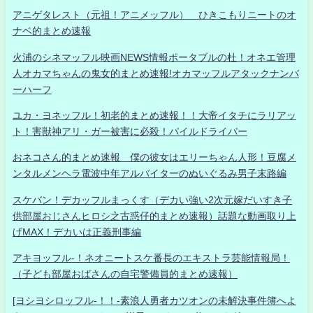
アニゲタレスト（元祖！アニメッフル） ひきこもりニートのオ
ナベ的まとめ速報
火浦のシネマッフル映画NEWS情報ポータブルの杜！オネエ管理
人オカマちゃんの鬼女的まとめ速報!オカマッフルアタックナンバ
ーハーフ
ユカ・ヨネッフル！初老的まとめ速報！！大帝イタチにラリアッ
ト！害獣神アリ・ガー被害に必殺！パイルドライバー
おネコさん的まとめ速報 僕の彼女はエリーちゃん人形！豆腐メ
ンタルメンヘラ電波中年アルバイターのぬいぐるみ男子末路編
スケバン！デカッフルまっくす（デカい強い2次元嫁だいすき子
供部屋おじさんヒロシ之古惑仔的まとめ速報）話題な動画取り上
げMAX！デカいは正義刑事編
アキヨッフル-！ネオニートスケ番長のエキストラ芸能情報局！
（子ども部屋おばさんの自宅警備員的まとめ速報）
[ヨシヨシロッフル-！！-素浪人勇者カツオンの未解決事件簿へよ