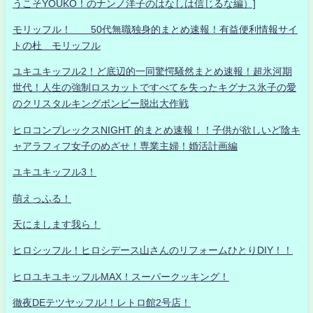
うこそYOUKO！のナンノ洋子のはなしは信じるな編）]
モリッフル！ 50代無職独身的まとめ速報！有益便利情報サイ
トの杜 モリッフル
ユキユキッフル2！ど底辺的一同驚愕騒然まとめ速報！超氷河期
世代！人生の強制ロスカットですべてを失ったキグナス氷子の愛
のクリスタルキングボンビー脱出大作戦
ヒロコンプレックスNIGHT 的まとめ速報！！子供が欲しいど陰キ
ャアラフィフ女子のめざせ！専業主婦！婚活計画編
ユキユキッフル3！
萌えっふる！
天にまします我ら！
ヒロシッフル！ヒロシデース山さんのリフォームひとりDIY！！
ヒロユキユキッフルMAX！スーパークッキング！
徹夜DEテツヤッフル!！レトロ館2号店！