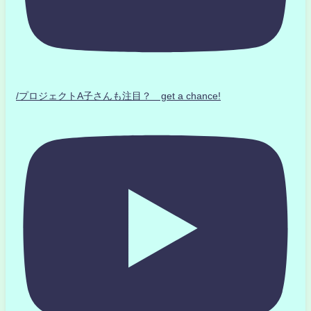
/プロジェクトA子さんも注目？ get a chance!