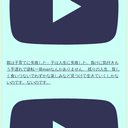
親は子育てに失敗した」子は人生に失敗した。負けに気付きも
う手遅れで逆転一発manなんかありません、 残りの人生、貧し
く食いつないでわずかな楽しみなど見つけて生きていくしかな
いのです。ないのです。