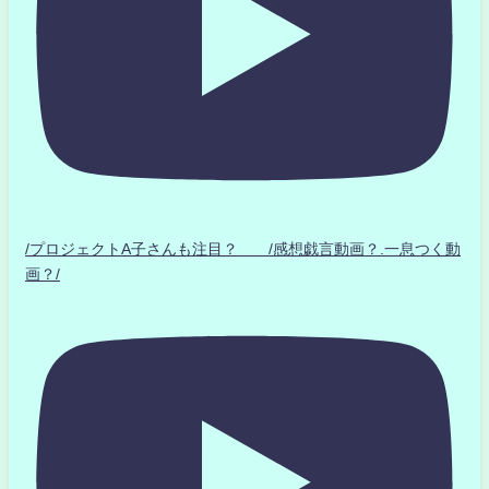
/プロジェクトA子さんも注目？ /感想戯言動画？.一息つく動
画？/