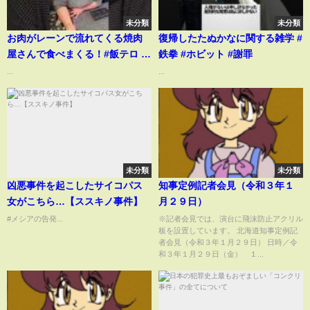
未分類
未分類
お肉がレーンで流れてくる焼肉
復帰したたぬかなに関する雑学 #
屋さんで食べまくる！#飯テロ #
鉄拳 #ホビット #謝罪
焼肉
...
...
未分類
未分類
凶悪事件を起こしたサイコパス
知事定例記者会見（令和３年１
女がこちら…【ススキノ事件】
月２９日）
#メシアの告発...
※記者会見では、演台に飛沫防止アクリル
板を設置しています。 北海道知事定例記
者会見（令和３年１月２９日） 日時／令
和３年１月２９日（金） １...