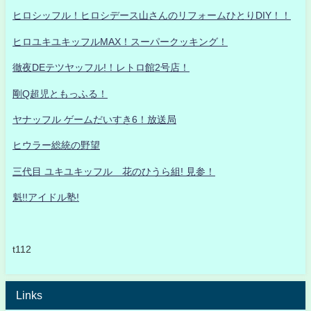
ヒロシッフル！ヒロシデース山さんのリフォームひとりDIY！！
ヒロユキユキッフルMAX！スーパークッキング！
徹夜DEテツヤッフル!！レトロ館2号店！
剛Q超児ともっふる！
ヤナッフル ゲームだいすき6！放送局
ヒウラー総統の野望
三代目 ユキユキッフル 花のひうら組! 見参！
魁!!アイドル塾!
t112
Links