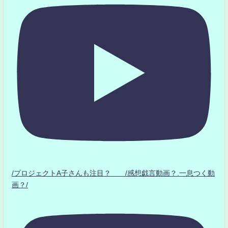
/プロジェクトA子さんも注目？ /感想戯言動画？.一息つく動
画？/