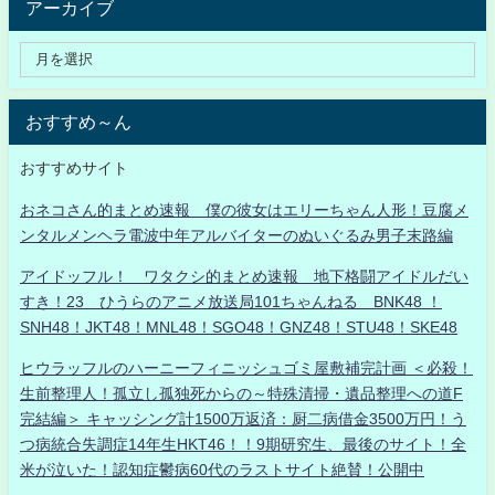
アーカイブ
おすすめ～ん
おすすめサイト
おネコさん的まとめ速報 僕の彼女はエリーちゃん人形！豆腐メ
ンタルメンヘラ電波中年アルバイターのぬいぐるみ男子末路編
アイドッフル！ ワタクシ的まとめ速報 地下格闘アイドルだい
すき！23 ひうらのアニメ放送局101ちゃんねる BNK48 ！
SNH48！JKT48！MNL48！SGO48！GNZ48！STU48！SKE48
ヒウラッフルのハーニーフィニッシュゴミ屋敷補完計画 ＜必殺！
生前整理人！孤立し孤独死からの～特殊清掃・遺品整理への道F
完結編＞ キャッシング計1500万返済：厨二病借金3500万円！う
つ病統合失調症14年生HKT46！！9期研究生、最後のサイト！全
米が泣いた！認知症鬱病60代のラストサイト絶賛！公開中