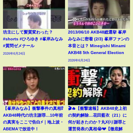
坊主にして髪質変わった？
2013/06/10 AKB48総選挙 峯岸
#shorts #ひろゆき #峯岸みなみ
みなみに密着 (2/3) 峯岸ファンの
#質問ゼメナール
本音とは？ Minegishi Minami
AKB48 5th General Election
2026年6月24日
2026年6月24日
【峯岸みなみ】衝撃事件の真相⁉️
🎬🔥【衝撃速報】AKB48史上初
AKB48時代の坊主謝罪…10年前
の契約解除…花田藍衣（21）に
の真実をここで告白⚡️｜地上波・
何が起きたのか？丸刈り謝罪と
ABEMAで放送中！
運営発表の真相😭💔【徹底解