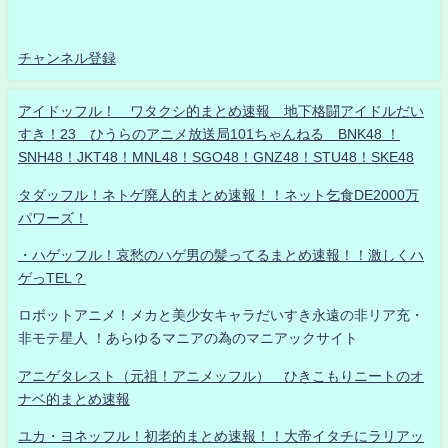
チャンネル登録
アイドッフル！ ワタクシ的まとめ速報 地下格闘アイドルだい
すき！23 ひうらのアニメ放送局101ちゃんねる BNK48 ！
SNH48！JKT48！MNL48！SGO48！GNZ48！STU48！SKE48
タダッフル！ネトゲ廃人的まとめ速報！！ネット乞食DE2000万
パワーズ！
・ハゲッフル！哀愁のハゲ男の髪ってるまとめ速報！！激しくハ
ゲっTEL？
ロボットアニメ！メカと美少女キャラだいすき永遠の非リア充・
非モテ星人 ！あらゆるマニアの為のマニアックサイト
アニゲタレスト（元祖！アニメッフル） ひきこもりニートのオ
ナベ的まとめ速報
ユカ・ヨネッフル！初老的まとめ速報！！大帝イタチにラリアッ