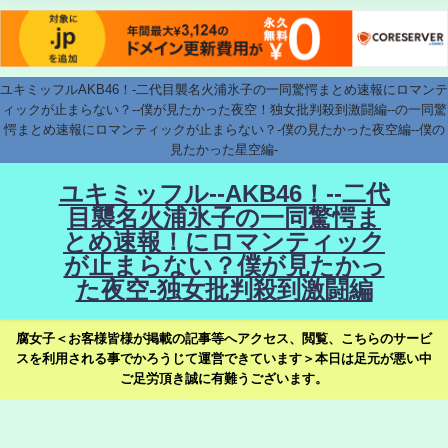
ユキミッフルAKB46！-二代目襲名火浦氷子の一同驚愕まとめ速報にロマンテ
ィックが止まらない？--僕が見たかった夜空！独女批判殺到激闘編--の一同驚
愕まとめ速報にロマンティックが止まらない？-僕の見たかった夜空編--僕の
見たかった星空編-
ユキミッフル--AKB46！--二代
目襲名火浦氷子の一同驚愕ま
とめ速報！にロマンティック
が止まらない？僕が見たかっ
た夜空-独女批判殺到激闘編
腐女子＜お客様皆様が掲載の記事等へアクセス、閲覧、こちらのサービ
スを利用される事でかろうじて運営できています＞本日は足元が悪い中
ご足労頂き誠に有難うございます。