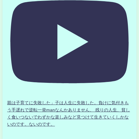
親は子育てに失敗した」子は人生に失敗した。負けに気付きも
う手遅れで逆転一発manなんかありません、 残りの人生、貧し
く食いつないでわずかな楽しみなど見つけて生きていくしかな
いのです。ないのです。