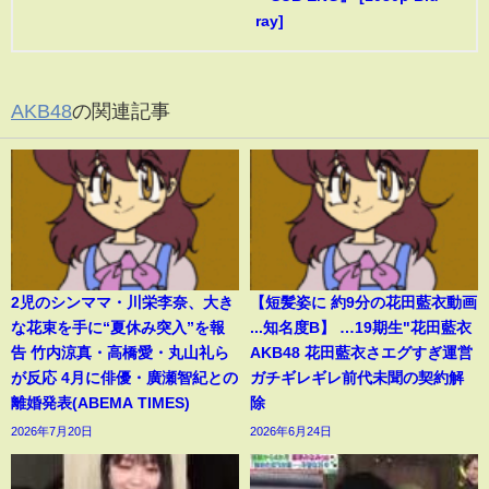
ray]
AKB48
の関連記事
2児のシンママ・川栄李奈、大き
【短髪姿に 約9分の花田藍衣動画
な花束を手に“夏休み突入”を報
...知名度B】 …19期生"花田藍衣
告 竹内涼真・高橋愛・丸山礼ら
AKB48 花田藍衣さエグすぎ運営
が反応 4月に俳優・廣瀬智紀との
ガチギレギレ前代未聞の契約解
離婚発表(ABEMA TIMES)
除
2026年7月20日
2026年6月24日