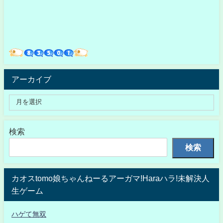
アーカイブ
検索
検索
カオスtomo娘ちゃんねーるアーガマ!Haraハラ!未解決人
生ゲーム
ハゲて無双