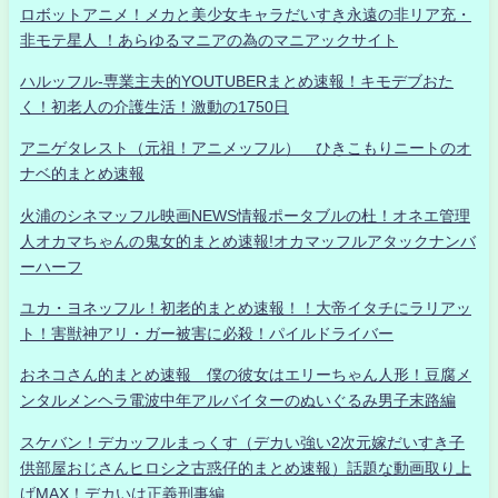
ロボットアニメ！メカと美少女キャラだいすき永遠の非リア充・
非モテ星人 ！あらゆるマニアの為のマニアックサイト
ハルッフル-専業主夫的YOUTUBERまとめ速報！キモデブおた
く！初老人の介護生活！激動の1750日
アニゲタレスト（元祖！アニメッフル） ひきこもりニートのオ
ナベ的まとめ速報
火浦のシネマッフル映画NEWS情報ポータブルの杜！オネエ管理
人オカマちゃんの鬼女的まとめ速報!オカマッフルアタックナンバ
ーハーフ
ユカ・ヨネッフル！初老的まとめ速報！！大帝イタチにラリアッ
ト！害獣神アリ・ガー被害に必殺！パイルドライバー
おネコさん的まとめ速報 僕の彼女はエリーちゃん人形！豆腐メ
ンタルメンヘラ電波中年アルバイターのぬいぐるみ男子末路編
スケバン！デカッフルまっくす（デカい強い2次元嫁だいすき子
供部屋おじさんヒロシ之古惑仔的まとめ速報）話題な動画取り上
げMAX！デカいは正義刑事編