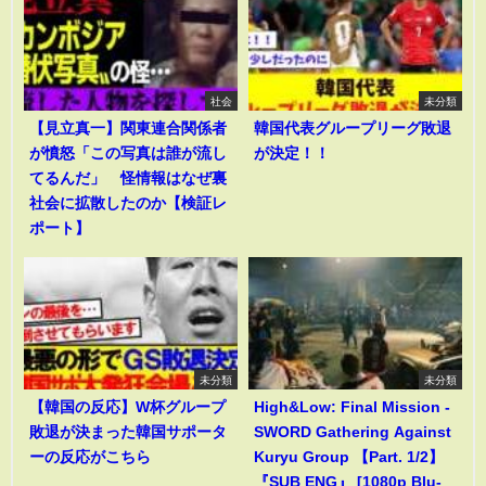
社会
未分類
【見立真一】関東連合関係者
韓国代表グループリーグ敗退
が憤怒「この写真は誰が流し
が決定！！
てるんだ」 怪情報はなぜ裏
社会に拡散したのか【検証レ
ポート】
未分類
未分類
【韓国の反応】W杯グループ
High&Low: Final Mission -
敗退が決まった韓国サポータ
SWORD Gathering Against
ーの反応がこちら
Kuryu Group 【Part. 1/2】
『SUB ENG』 [1080p Blu-