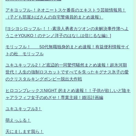
アキヨッフル-！ネオニートスケ番長のエキストラ芸能情報局！
（子ども部屋おばさんの自宅警備員的まとめ速報）
[ヨシヨシロッフル-！！-素浪人勇者カツオンの未解決事件簿へよ
うこそYOUKO！のナンノ洋子のはなしは信じるな編）]
モリッフル！ 50代無職独身的まとめ速報！有益便利情報サイ
トの杜 モリッフル
ユキユキッフル2！ど底辺的一同驚愕騒然まとめ速報！超氷河期
世代！人生の強制ロスカットですべてを失ったキグナス氷子の愛
のクリスタルキングボンビー脱出大作戦
ヒロコンプレックスNIGHT 的まとめ速報！！子供が欲しいど陰キ
ャアラフィフ女子のめざせ！専業主婦！婚活計画編
ユキユキッフル3！
萌えっふる！
天にまします我ら！