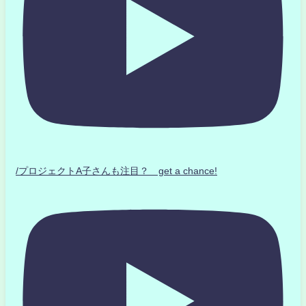
/プロジェクトA子さんも注目？ get a chance!