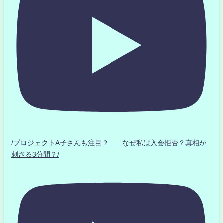
/プロジェクトA子さんも注目？ なぜ私は入会拒否？真相が
刺さる3分間？/