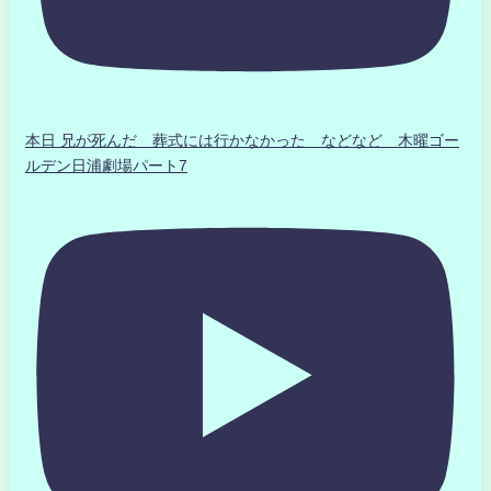
本日 兄が死んだ 葬式には行かなかった などなど 木曜ゴー
ルデン日浦劇場パート7