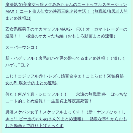
魔法熟女/美魔女ッ娘メグみみちゃんのニートッフルステーション
MAX！ ニート仙人仙女の映画三昧老後生活！（無職孤独居老人的
まとめ速報Z)]
乙女系腐男子のオカマッフルMAX2- FX！オ・カマトレーダーの
逆襲！！ 極道のオカマたち編（おもしろ動画まとめ速報）
スーパーウンコ！
新・ハゲッフル！哀愁のハゲ男の髪ってるまとめ速報！！激しく
ハゲっTEL？
こじ！コジッフル@！-レズっ娘百合ネエ！こじらせ！50独身処
女のBL腐女子的まとめ速報-
何だ！何が？真・シロッフル！！ 永遠の無職童貞- ぼっちな
ニート的まとめ速報！一生童貞上等夜露死苦！
男装スケバン女子！スケッフルまっくす！（新・ナンノひゃくし
きっ!！ビー玉のおいぬさん的まとめ速報） 話題な事件からおも
しろ動画まで取り上げまっくす