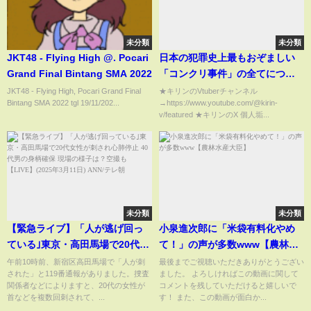
未分類
未分類
JKT48 - Flying High @. Pocari
日本の犯罪史上最もおぞましい
Grand Final Bintang SMA 2022
「コンクリ事件」の全てについ
て
JKT48 - Flying High, Pocari Grand Final
★キリンのVtuberチャンネル
Bintang SMA 2022 tgl 19/11/202...
→https://www.youtube.com/@kirin-
v/featured ★キリンのX 個人垢...
未分類
未分類
【緊急ライブ】「人が逃げ回っ
小泉進次郎に「米袋有料化やめ
ている｣東京・高田馬場で20代女
て！」の声が多数www【農林水
性が刺され心肺停止 40代男の身
産大臣】
午前10時前、新宿区高田馬場で「人が刺
最後までご視聴いただきありがとうござい
された」と119番通報がありました。捜査
ました。 よろしければこの動画に関して
柄確保 現場の様子は？空撮も
関係者などによりますと、20代の女性が
コメントを残していただけると嬉しいで
【LIVE】(2025年3月11日) ANN/
首などを複数回刺されて、...
す！ また、この動画が面白か...
テレ朝