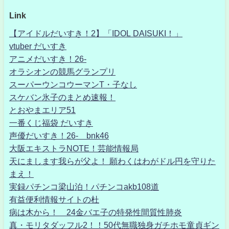
Link
【アイドルだいすき！2】「IDOL DAISUKI！」
vtuber だいすき
アニメだいすき！26-
オラシオンの競馬グランプリ
スーパーウンコウーマンT・子なし
スケバン氷子のまとめ速報！
とおやまエリア51
一番くじ福袋 だいすき
声優だいすき！26- bnk46
大阪エキストラNOTE！芸能情報局
天にまします我らが父よ！ 願わくはわがドル円を守りた
まえ！
実録パチンコ梁山泊！パチンコakb108道
有益便利情報サイトの杜
病は木から！ 24金バエ子の特発性間質性肺炎
真・モリタダッフル2！！50代無職独身ガチホモ童貞ギン