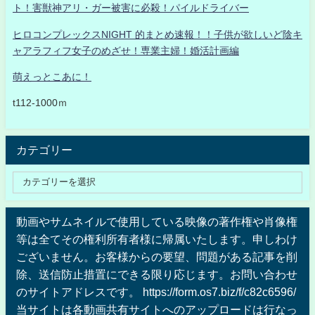
ト！害獣神アリ・ガー被害に必殺！パイルドライバー
ヒロコンプレックスNIGHT 的まとめ速報！！子供が欲しいど陰キ
ャアラフィフ女子のめざせ！専業主婦！婚活計画編
萌えっとこあに！
t112-1000ｍ
カテゴリー
動画やサムネイルで使用している映像の著作権や肖像権
等は全てその権利所有者様に帰属いたします。申しわけ
ございません。お客様からの要望、問題がある記事を削
除、送信防止措置にできる限り応じます。お問い合わせ
のサイトアドレスです。 https://form.os7.biz/f/c82c6596/
当サイトは各動画共有サイトへのアップロードは行なっ