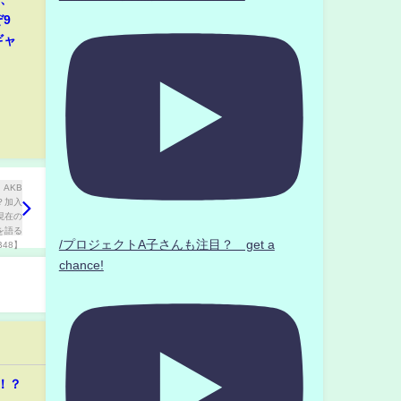
9
ギャ
/プロジェクトA子さんも注目？ get a
chance!
！？