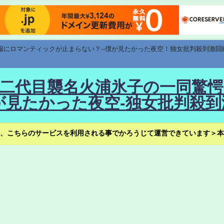
速報にロマンティックが止まらない？--僕が見たかった夜空！独女批判殺到激闘
！--二代目襲名火浦氷子の一同
見たかった夜空-独女批判殺到
、こちらのサービスを利用される事でかろうじて運営できています＞本