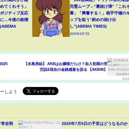
始めてくれそう」
完璧ムーブ→“裏抜け弾”「これぞ
たポジティブ反応
番」「興奮する！」相手守備の
”に…今後の政権
ップを狙う”斜めの抜け出
ABEMA
し”(ABEMA TIMES)
2026年8月7日
-2025
【水島美結】 AKBはお嬢様だらけ？加入初期の苦
労話&現在の金銭感覚を語る 【AKB48】
ローしよう
”李在明
2025年7月5日の予言はどうなるのか