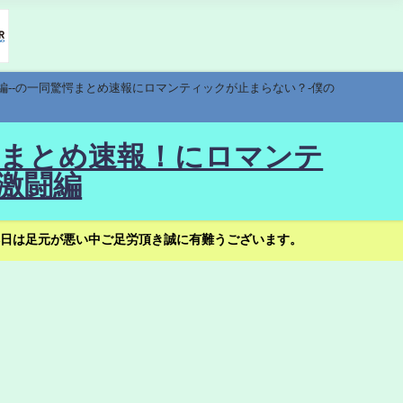
編--の一同驚愕まとめ速報にロマンティックが止まらない？-僕の
驚愕まとめ速報！にロマンテ
激闘編
日は足元が悪い中ご足労頂き誠に有難うございます。