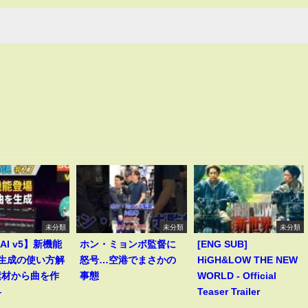
未分類
未分類
未分類
 AI v5】新機能
ホン・ミョンボ監督に
[ENG SUB]
le生成の使い方解
怒号…空港でまさかの
HiGH&LOW THE NEW
素材から曲を作
事態
WORLD - Official
―
Teaser Trailer