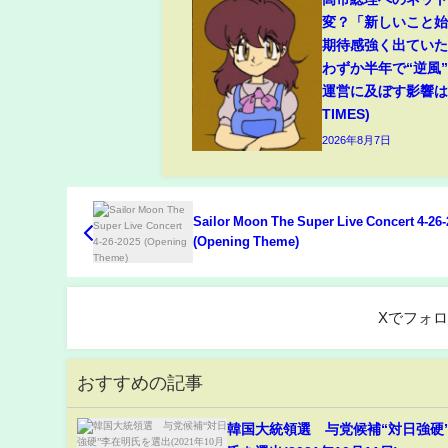
変？「新しいこと
期待感強く出てい
わずか半年で“逆風
運営に及ぼす影響は(
TIMES)
2026年8月7日
Sailor Moon The Super Live Concert 4-26
(Opening Theme)
Xでフォ
おすすめの記事
韓国大統領選 与党候補“対日強硬