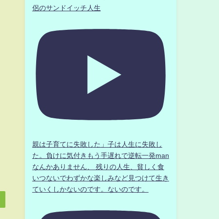
侶のサンドイッチ人生
親は子育てに失敗した」子は人生に失敗し
た。負けに気付きもう手遅れで逆転一発man
なんかありません、 残りの人生、貧しく食
いつないでわずかな楽しみなど見つけて生き
ていくしかないのです。ないのです。