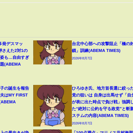
多発デスマッ
台北中心部への攻撃阻止「橋の
押さえた2対1の
鎖」訓練(ABEMA TIMES)
の姿も…自由すぎ
2026年8月7日
(ABEMA
1子の誕生を報告
ひろゆき氏、地方首長選に絞っ
はMY FIRST
党の狙いは 自身は出馬せず「自
(ABEMA
が表に出た時点で負け戦」強調
た“絶対に公約を守る政党”と斬
ステムの内容(ABEMA TIMES)
2026年8月7日
ト上の風向きが急
「100点満点」マリノス谷村海