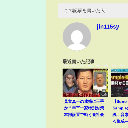
この記事を書いた人
jin115sy
最近書いた記事
社会
見立真一の逮捕に王手
【Suno
か？幸平一家特別対策
Samp
本部設置で動く裏社会
説―音
る生成