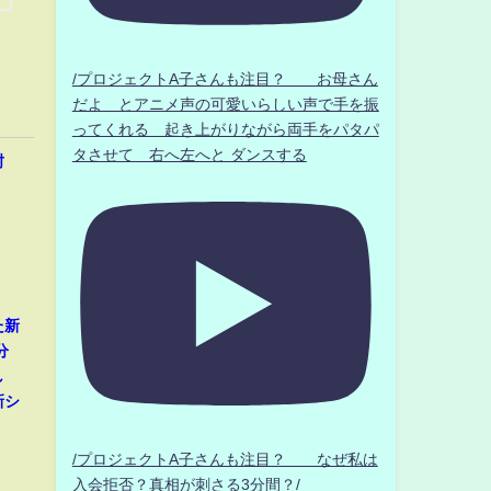
/プロジェクトA子さんも注目？ お母さん
だよ とアニメ声の可愛いらしい声で手を振
ってくれる 起き上がりながら両手をパタパ
タさせて 右へ左へと ダンスする
封
た新
分
し
新シ
/プロジェクトA子さんも注目？ なぜ私は
入会拒否？真相が刺さる3分間？/
那、