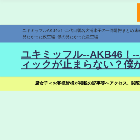
ユキミッフルAKB46！-二代目襲名火浦氷子の一同驚愕まとめ
見たかった夜空編--僕の見たかった星空編-
ユキミッフル--AKB46
ィックが止まらない？僕が
腐女子＜お客様皆様が掲載の記事等へアクセス、閲覧