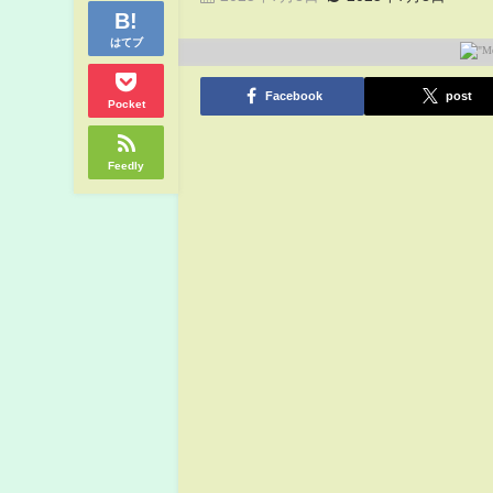
はてブ
Facebook
post
Pocket
Feedly