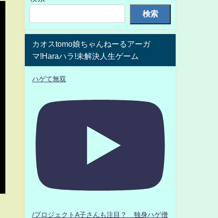
検索
カオスtomo娘ちゃんねーるアーガ
マ!Haraハラ!未解決人生ゲーム
ハゲて無双
/プロジェクトA子さんも注目？ 独身ハゲ僧