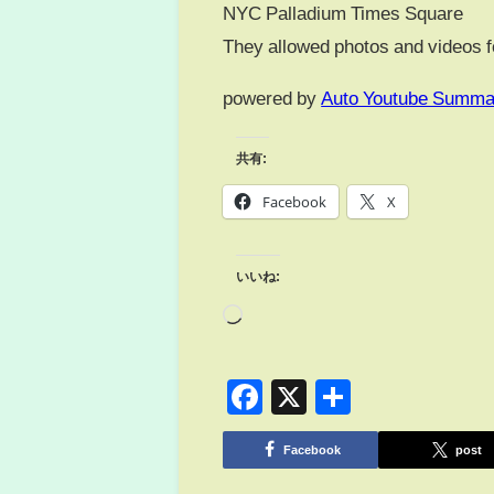
NYC Palladium Times Square
They allowed photos and videos fo
powered by
Auto Youtube Summa
共有:
Facebook
X
いいね:
Facebook
X
共
有
Facebook
post