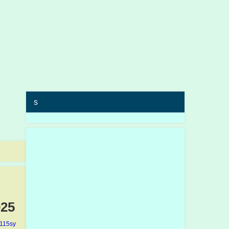
s
025
n115sy