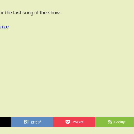
r the last song of the show.
rize
はてブ
Pocket
Feedly