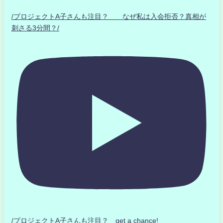
/プロジェクトA子さんも注目？ なぜ私は入会拒否？真相が
刺さる3分間？/
/プロジェクトA子さんも注目？ get a chance!