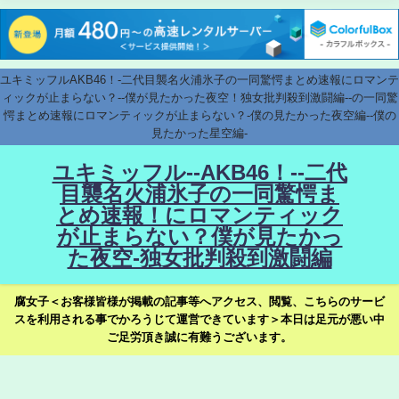
ユキミッフルAKB46！-二代目襲名火浦氷子の一同驚愕まとめ速報にロマンテ
ィックが止まらない？--僕が見たかった夜空！独女批判殺到激闘編--の一同驚
愕まとめ速報にロマンティックが止まらない？-僕の見たかった夜空編--僕の
見たかった星空編-
ユキミッフル--AKB46！--二代
目襲名火浦氷子の一同驚愕ま
とめ速報！にロマンティック
が止まらない？僕が見たかっ
た夜空-独女批判殺到激闘編
腐女子＜お客様皆様が掲載の記事等へアクセス、閲覧、こちらのサービ
スを利用される事でかろうじて運営できています＞本日は足元が悪い中
ご足労頂き誠に有難うございます。