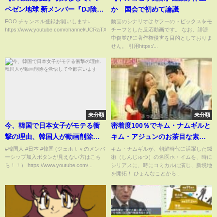
ペゼン地球 新メンバー『DJ陰
か 国会で初めて論議
太』です【Repezen Foxx】
FOO チャンネル登録お願いします↓
動画のシナリオはヤフーのトピックスをモ
https://www.youtube.com/channel/UCRaTXbgr44PNgrFQJ9...
チーフとした反応動画です。 なお、誹謗
中傷並びに著作権侵害を目的としておりま
せん。 引用https:/...
未分類
未分類
今、韓国で日本女子がモテる衝
密着度100％でキム・ナムギルと
撃の理由、韓国人が動画削除を
キム・アジュンのお茶目な素顔
覚悟して全部言います
が満載！「医心伝心～脈あり！
#韓国人 #日本 #韓国 (ジェホｔｖのメンバ
キム・ナムギルが、朝鮮時代に活躍した鍼
ーシップ加入ボタンが見えない方はこち
術（しんじゅつ）の名医ホ・イムを、時に
恋あり？」（8/2リリース）メイ
ら！！） https://www.youtube.com/...
シリアスに、時にコミカルに演じ、新境地
キングより
を開拓！ ひょんなことから...