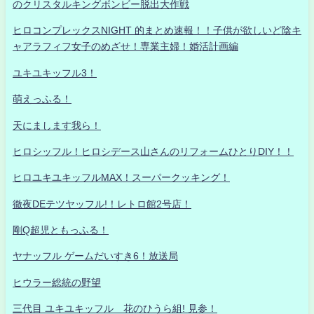
のクリスタルキングボンビー脱出大作戦
ヒロコンプレックスNIGHT 的まとめ速報！！子供が欲しいど陰キ
ャアラフィフ女子のめざせ！専業主婦！婚活計画編
ユキユキッフル3！
萌えっふる！
天にまします我ら！
ヒロシッフル！ヒロシデース山さんのリフォームひとりDIY！！
ヒロユキユキッフルMAX！スーパークッキング！
徹夜DEテツヤッフル!！レトロ館2号店！
剛Q超児ともっふる！
ヤナッフル ゲームだいすき6！放送局
ヒウラー総統の野望
三代目 ユキユキッフル 花のひうら組! 見参！