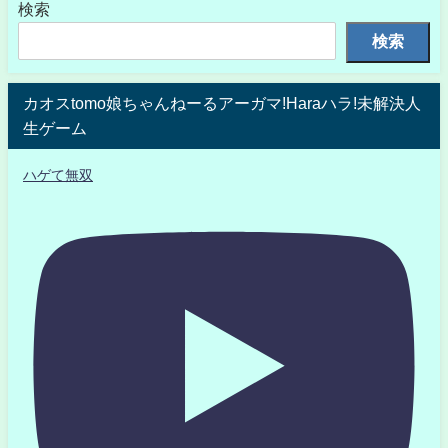
検索
検索
カオスtomo娘ちゃんねーるアーガマ!Haraハラ!未解決人
生ゲーム
ハゲて無双