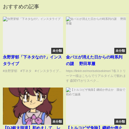
おすすめの記事
未分類
未分類
永野芽郁「下ネタなの?」インス
金バエが消えた日からの時系列
タライブ
の謎 野田草履
#永野芽郁 #下ネタ #インスタライブ...
https://linktr.ee/morisekisekimori ?各ストリ
ーマー様はこちらでリアルタイムで観れま
す 森関YTがリスペク...
未分類
未分類
【DJ銀太脱退】初めまして、レ
【トルコビザ免除】継続か停止