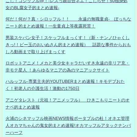
こじ！コジッフル@！-レズっ娘百合ネエ！こじらせ！50独身処
女のBL腐女子的まとめ速報-
何だ！何が？真・シロッフル！！ 永遠の無職童貞- ぼっちな
ニート的まとめ速報！一生童貞上等夜露死苦！
男装スケバン女子！スケッフルまっくす！（新・ナンノひゃくし
きっ!！ビー玉のおいぬさん的まとめ速報） 話題な事件からおも
しろ動画まで取り上げまっくす
ロボットアニメ！メカと美少女キャラだいすき永遠の非リア充・
非モテ星人 ！あらゆるマニアの為のマニアックサイト
ハルッフル-専業主夫的YOUTUBERまとめ速報！キモデブおた
く！初老人の介護生活！激動の1750日
アニゲタレスト（元祖！アニメッフル） ひきこもりニートのオ
ナベ的まとめ速報
火浦のシネマッフル映画NEWS情報ポータブルの杜！オネエ管理
人オカマちゃんの鬼女的まとめ速報!オカマッフルアタックナンバ
ーハーフ