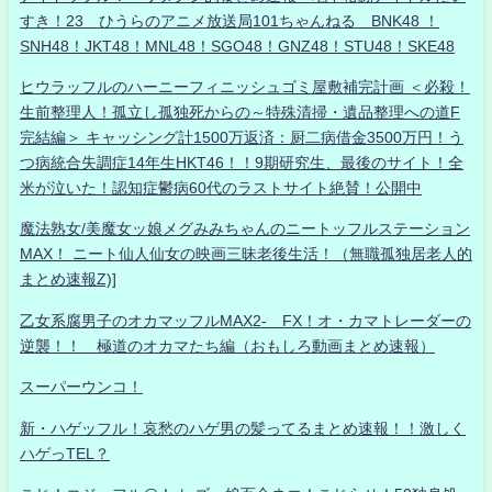
すき！23 ひうらのアニメ放送局101ちゃんねる BNK48 ！
SNH48！JKT48！MNL48！SGO48！GNZ48！STU48！SKE48
ヒウラッフルのハーニーフィニッシュゴミ屋敷補完計画 ＜必殺！
生前整理人！孤立し孤独死からの～特殊清掃・遺品整理への道F
完結編＞ キャッシング計1500万返済：厨二病借金3500万円！う
つ病統合失調症14年生HKT46！！9期研究生、最後のサイト！全
米が泣いた！認知症鬱病60代のラストサイト絶賛！公開中
魔法熟女/美魔女ッ娘メグみみちゃんのニートッフルステーション
MAX！ ニート仙人仙女の映画三昧老後生活！（無職孤独居老人的
まとめ速報Z)]
乙女系腐男子のオカマッフルMAX2- FX！オ・カマトレーダーの
逆襲！！ 極道のオカマたち編（おもしろ動画まとめ速報）
スーパーウンコ！
新・ハゲッフル！哀愁のハゲ男の髪ってるまとめ速報！！激しく
ハゲっTEL？