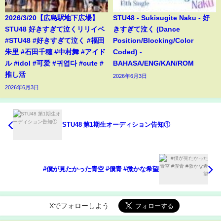
2026/3/20【広島駅地下広場】
STU48 - Sukisugite Naku - 好
STU48 好きすぎて泣くリリイベ
きすぎて泣く (Dance
#STU48 #好きすぎて泣く #福田
Position/Blocking/Color
朱里 #石田千穂 #中村舞 #アイド
Coded) -
ル #idol #可爱 #귀엽다 #cute #
BAHASA/ENG/KAN/ROM
推し活
2026年6月3日
2026年6月3日
STU48 第1期生オーディション告知①
#僕が見たかった青空 #僕青 #微かな希望
Xでフォローしよう