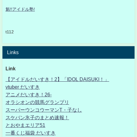
魁!!アイドル塾!
t112
Links
Link
【アイドルだいすき！2】「IDOL DAISUKI！」
vtuber だいすき
アニメだいすき！26-
オラシオンの競馬グランプリ
スーパーウンコウーマンT・子なし
スケバン氷子のまとめ速報！
とおやまエリア51
一番くじ福袋 だいすき