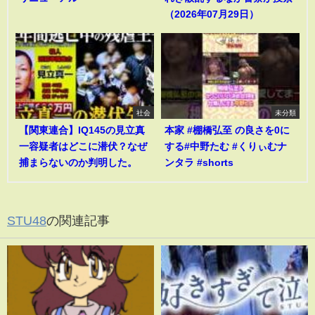
（2026年07月29日）
社会
未分類
【関東連合】IQ145の見立真
本家 #棚橋弘至 の良さを0に
一容疑者はどこに潜伏？なぜ
する#中野たむ #くりぃむナ
捕まらないのか判明した。
ンタラ #shorts
STU48
の関連記事