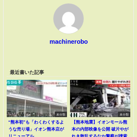
machinerobo
最近書いた記事
未分類
未分類
“熊本初”も「わくわくするよ
【熊本地震】イオンモール熊
うな売り場」イオン熊本店が
本の内部映像を公開 破片やが
リニューアル
れき散乱するなか警察が捜索