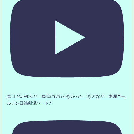
本日 兄が死んだ 葬式には行かなかった などなど 木曜ゴー
ルデン日浦劇場パート7