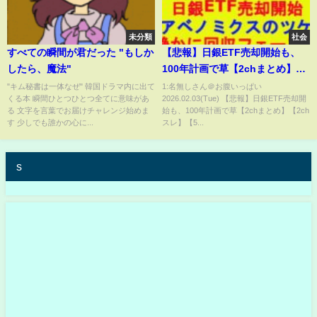
未分類
社会
すべての瞬間が君だった "もしか
【悲報】日銀ETF売却開始も、
したら、魔法"
100年計画で草【2chまとめ】
【2chスレ】【5chスレ】【ゆっ
"キム秘書は一体なぜ" 韓国ドラマ内に出て
1:名無しさん＠お腹いっぱい
くる本 瞬間ひとつひとつ全てに意味があ
2026.02.03(Tue) 【悲報】日銀ETF売却開
くり】
る 文字を言葉でお届けチャレンジ始めま
始も、100年計画で草【2chまとめ】【2ch
す 少しでも誰かの心に...
スレ】【5...
s