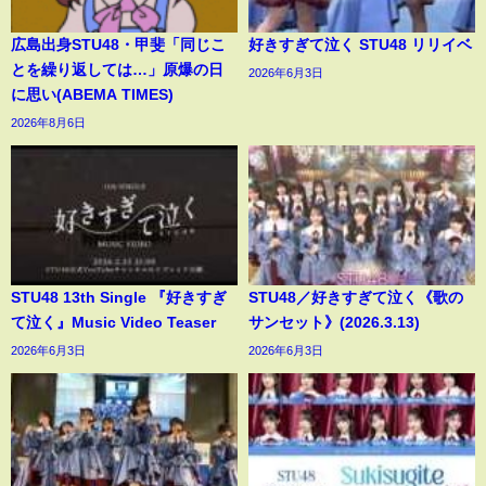
広島出身STU48・甲斐「同じこ
好きすぎて泣く STU48 リリイベ
とを繰り返しては…」原爆の日
2026年6月3日
に思い(ABEMA TIMES)
2026年8月6日
STU48 13th Single 『好きすぎ
STU48／好きすぎて泣く《歌の
て泣く』Music Video Teaser
サンセット》(2026.3.13)
2026年6月3日
2026年6月3日