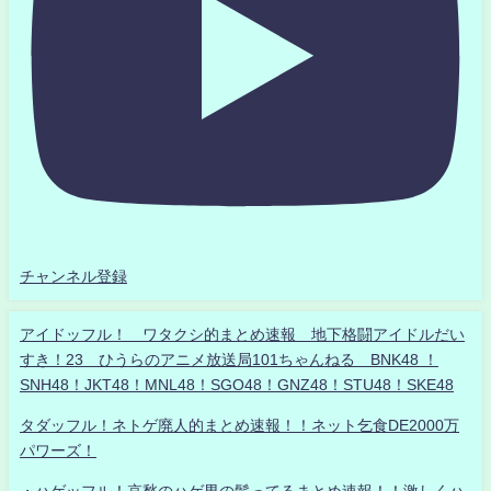
チャンネル登録
アイドッフル！ ワタクシ的まとめ速報 地下格闘アイドルだい
すき！23 ひうらのアニメ放送局101ちゃんねる BNK48 ！
SNH48！JKT48！MNL48！SGO48！GNZ48！STU48！SKE48
タダッフル！ネトゲ廃人的まとめ速報！！ネット乞食DE2000万
パワーズ！