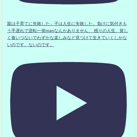
親は子育てに失敗した」子は人生に失敗した。負けに気付きも
う手遅れで逆転一発manなんかありません、 残りの人生、貧し
く食いつないでわずかな楽しみなど見つけて生きていくしかな
いのです。ないのです。