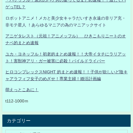
・ハゲッフル！哀愁のハゲ男の髪ってるまとめ速報！！激しくハ
ゲっTEL？
ロボットアニメ！メカと美少女キャラだいすき永遠の非リア充・
非モテ星人 ！あらゆるマニアの為のマニアックサイト
アニゲタレスト（元祖！アニメッフル） ひきこもりニートのオ
ナベ的まとめ速報
ユカ・ヨネッフル！初老的まとめ速報！！大帝イタチにラリアッ
ト！害獣神アリ・ガー被害に必殺！パイルドライバー
ヒロコンプレックスNIGHT 的まとめ速報！！子供が欲しいど陰キ
ャアラフィフ女子のめざせ！専業主婦！婚活計画編
萌えっとこあに！
t112-1000ｍ
カテゴリー