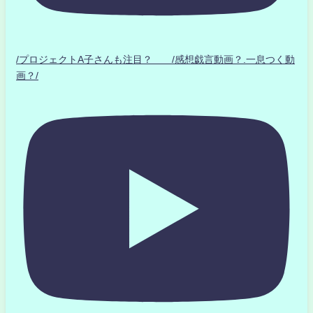
/プロジェクトA子さんも注目？ /感想戯言動画？.一息つく動
画？/