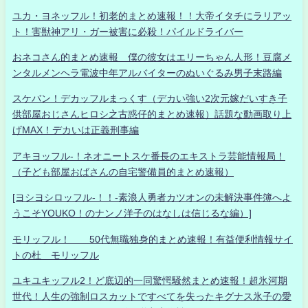
ユカ・ヨネッフル！初老的まとめ速報！！大帝イタチにラリアッ
ト！害獣神アリ・ガー被害に必殺！パイルドライバー
おネコさん的まとめ速報 僕の彼女はエリーちゃん人形！豆腐メ
ンタルメンヘラ電波中年アルバイターのぬいぐるみ男子末路編
スケバン！デカッフルまっくす（デカい強い2次元嫁だいすき子
供部屋おじさんヒロシ之古惑仔的まとめ速報）話題な動画取り上
げMAX！デカいは正義刑事編
アキヨッフル-！ネオニートスケ番長のエキストラ芸能情報局！
（子ども部屋おばさんの自宅警備員的まとめ速報）
[ヨシヨシロッフル-！！-素浪人勇者カツオンの未解決事件簿へよ
うこそYOUKO！のナンノ洋子のはなしは信じるな編）]
モリッフル！ 50代無職独身的まとめ速報！有益便利情報サイ
トの杜 モリッフル
ユキユキッフル2！ど底辺的一同驚愕騒然まとめ速報！超氷河期
世代！人生の強制ロスカットですべてを失ったキグナス氷子の愛