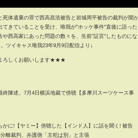
と死体遺棄の罪で西高昌浩被告と岩城周平被告の裁判が開
出てきていることを受け、唯我が"ホッケ事件"直後に語った
告や西高家にあった問題の数々を、生前"証言"したものにな
。ツイキャス唯我23年9月9日配信より↓
よろしくお願いします★★★
最終陳述、7月4日横浜地裁で傍聴【多摩川スーツケース事
かに!【ヤミー】傍聴した【インド人】に話を聞く! 被告
の分離裁判、弁護側「主犯は別」と主張