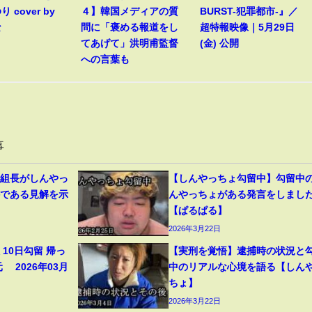
 cover by
４】韓国メディアの質
BURST-犯罪都市-』／
な
問に「褒める報道をし
超特報映像｜5月29日
てあげて」洪明甫監督
(金) 公開
への言葉も
事
道組長がしんやっ
【しんやっちょ勾留中】勾留中
件である見解を示
んやっちょがある発言をしまし
【ぱるぱる】
2026年3月22日
10日勾留 帰っ
【実刑を覚悟】逮捕時の状況と
 2026年03月
中のリアルな心境を語る【しん
ちょ】
2026年3月22日