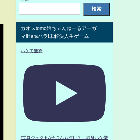
検索
カオスtomo娘ちゃんねーるアーガ
マ!Haraハラ!未解決人生ゲーム
ハゲて無双
/プロジェクトA子さんも注目？ 独身ハゲ僧