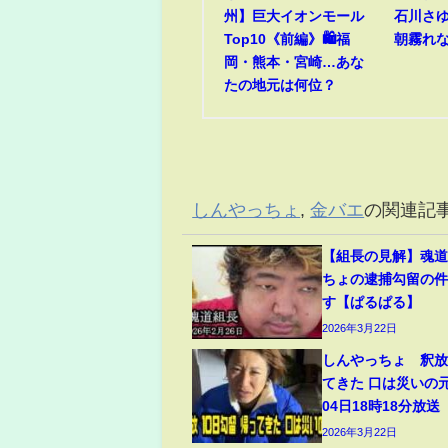
州】巨大イオンモール
石川さゆり
Top10《前編》🛍️福
朝霧れ
岡・熊本・宮崎…あな
たの地元は何位？
しんやっちょ
,
金バエ
の関連記
【組長の見解】魂
ちょの逮捕勾留の
す【ぱるぱる】
2026年3月22日
しんやっちょ 釈放 
てきた 口は災いの元
04日18時18分放送
2026年3月22日