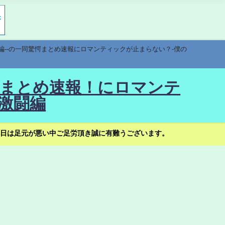
編--の一同驚愕まとめ速報にロマンティックが止まらない？-僕の
驚愕まとめ速報！にロマンテ
激闘編
日は足元が悪い中ご足労頂き誠に有難うございます。