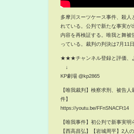
多摩川スーツケース事件、殺人
れている。公判で新たな事実が
内容を再検証する。唯我と舞被
っている。裁判の判決は7月11日
★★★チャンネル登録と評価、
↓
KP劇場 @kp2865
【唯我裁判】検察求刑、被告人
件】
https://youtu.be/FFnSNACFt14
【唯我事件】初公判で新事実明ら
【西高昌弘】【岩城周平】2人