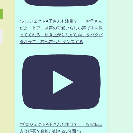
/プロジェクトA子さんも注目？ お母さん
だよ とアニメ声の可愛いらしい声で手を振
ってくれる 起き上がりながら両手をパタパ
タさせて 右へ左へと ダンスする
/プロジェクトA子さんも注目？ なぜ私は
入会拒否？真相が刺さる3分間？/