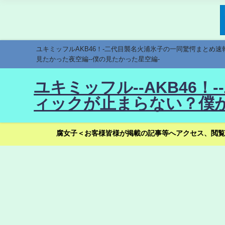
ユキミッフルAKB46！-二代目襲名火浦氷子の一同驚愕まとめ
見たかった夜空編--僕の見たかった星空編-
ユキミッフル--AKB46
ィックが止まらない？僕が
腐女子＜お客様皆様が掲載の記事等へアクセス、閲覧