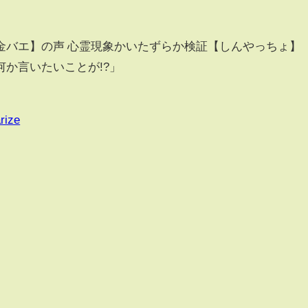
金バエ】の声 心霊現象かいたずらか検証【しんやっちょ】
か言いたいことが!?」
rize