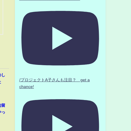
のし
/プロジェクトA子さんも注目？ get a
た
chance!
勾留
やっ