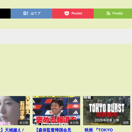
はてブ
Pocket
Feedly
未分類
未分類
国際
歌】天城越え /
【森保監督帰国会見
映画 『TOKYO