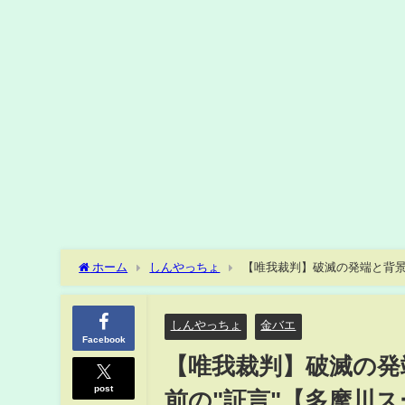
ホーム
しんやっちょ
【唯我裁判】破滅の発端と背景再
浜地裁で判決
しんやっちょ
金バエ
Facebook
【唯我裁判】破滅の発端
post
前の"証言"【多摩川ス