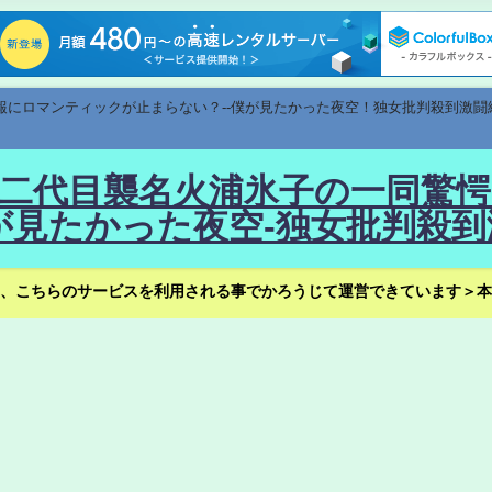
速報にロマンティックが止まらない？--僕が見たかった夜空！独女批判殺到激闘
！--二代目襲名火浦氷子の一同
見たかった夜空-独女批判殺到
、こちらのサービスを利用される事でかろうじて運営できています＞本