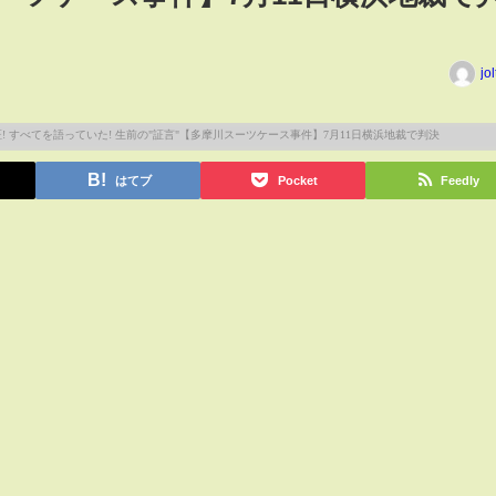
jo
はてブ
Pocket
Feedly