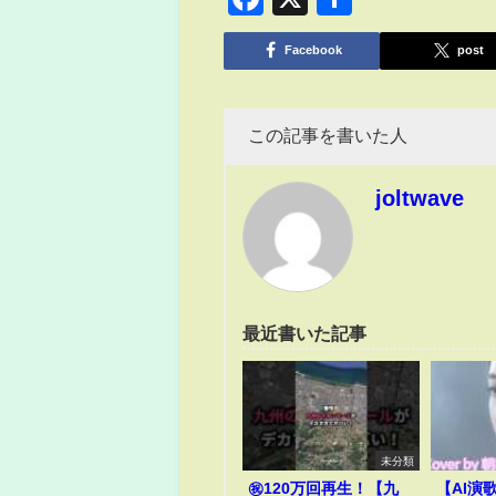
有
Facebook
post
この記事を書いた人
joltwave
最近書いた記事
未分類
㊗️120万回再生！【九
【AI演