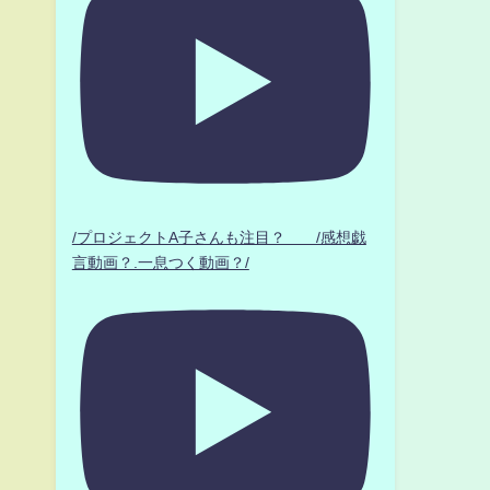
/プロジェクトA子さんも注目？ /感想戯
言動画？.一息つく動画？/