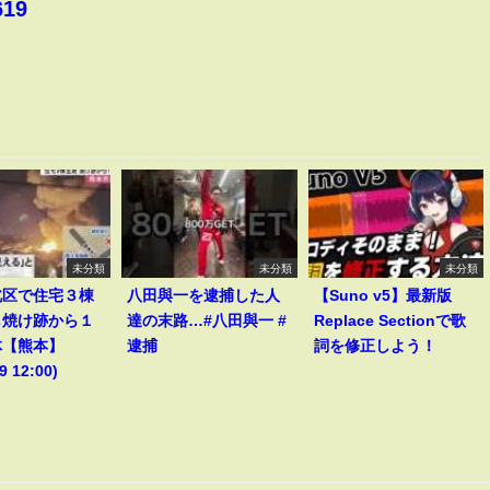
619
未分類
未分類
未分類
北区で住宅３棟
八田與一を逮捕した人
【Suno v5】最新版
し焼け跡から１
達の末路…#八田與一 #
Replace Sectionで歌
体【熊本】
逮捕
詞を修正しよう！
9 12:00)