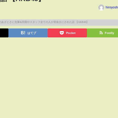
hiroyos
はてブ
Pocket
Feedly