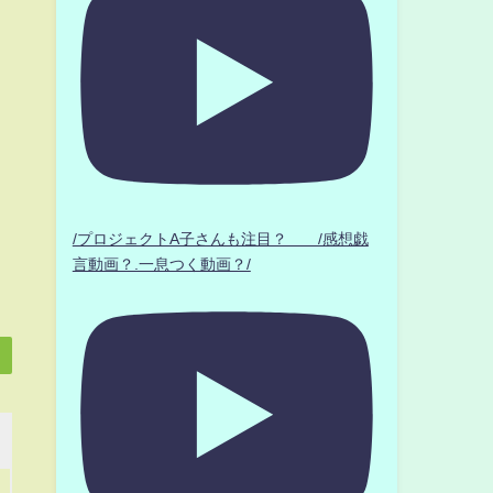
/プロジェクトA子さんも注目？ /感想戯
言動画？.一息つく動画？/