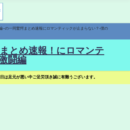
編--の一同驚愕まとめ速報にロマンティックが止まらない？-僕の
驚愕まとめ速報！にロマンテ
激闘編
日は足元が悪い中ご足労頂き誠に有難うございます。