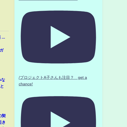
..
ガ
/プロジェクトA子さんも注目？ get a
みな
chance!
音と
の契
起き