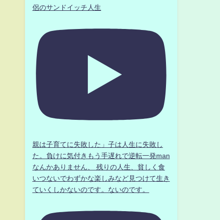
侶のサンドイッチ人生
親は子育てに失敗した」子は人生に失敗し
た。負けに気付きもう手遅れで逆転一発man
なんかありません、 残りの人生、貧しく食
いつないでわずかな楽しみなど見つけて生き
ていくしかないのです。ないのです。