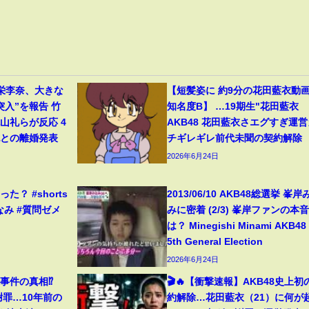
栄李奈、大きな
【短髪姿に 約9分の花田藍衣動画 .
突入”を報告 竹
知名度B】 …19期生"花田藍衣
山礼らが反応 4
AKB48 花田藍衣さエグすぎ運営
紀との離婚発表
チギレギレ前代未聞の契約解除
2026年6月24日
？ #shorts
2013/06/10 AKB48総選挙 峯岸
なみ #質問ゼメ
みに密着 (2/3) 峯岸ファンの本
は？ Minegishi Minami AKB48
5th General Election
2026年6月24日
事件の真相⁉️
🎬🔥【衝撃速報】AKB48史上初
謝罪…10年前の
約解除…花田藍衣（21）に何が