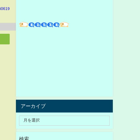
hi0619
アーカイブ
検索