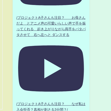
/プロジェクトA子さんも注目？ お母さん
だよ とアニメ声の可愛いらしい声で手を振
ってくれる 起き上がりながら両手をパタパ
タさせて 右へ左へと ダンスする
/プロジェクトA子さんも注目？ なぜ私は
入会拒否？真相が刺さる3分間？/