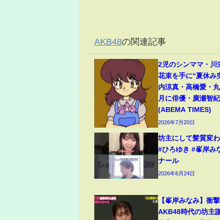
AKB48
の関連記事
2児のシンママ・川
花束を手に“夏休み
内涼真・高橋愛・丸
月に俳優・廣瀬智
(ABEMA TIMES)
2026年7月20日
坊主にして髪質変わった
#ひろゆき #峯岸み
ナール
2026年6月24日
【峯岸みなみ】衝撃
AKB48時代の坊主