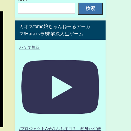
検索
カオスtomo娘ちゃんねーるアーガ
マ!Haraハラ!未解決人生ゲーム
ハゲて無双
/プロジェクトA子さんも注目？ 独身ハゲ僧