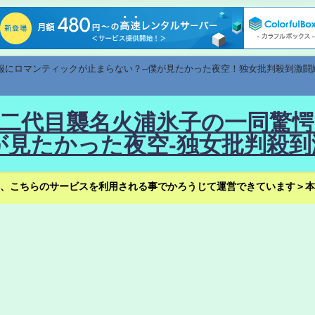
速報にロマンティックが止まらない？--僕が見たかった夜空！独女批判殺到激闘
！--二代目襲名火浦氷子の一同
見たかった夜空-独女批判殺到
、こちらのサービスを利用される事でかろうじて運営できています＞本