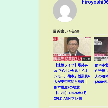
hiroyoshi0
最近書いた記事
未分類
【速報ライブ】爆発事
熊本市
故でイオン会見「イオ
が全焼
ンモール熊本」従業員4
人の遺
人が安否不明と発表｜
(26/04/1
熊本震度7の地震
【LIVE】 (2026年7月
29日) ANN/テレ朝