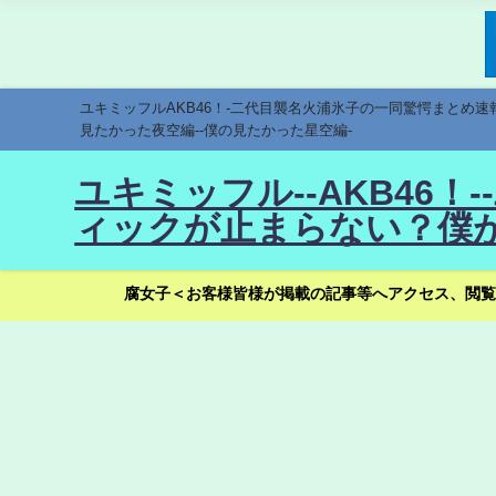
ユキミッフルAKB46！-二代目襲名火浦氷子の一同驚愕まとめ
見たかった夜空編--僕の見たかった星空編-
ユキミッフル--AKB46
ィックが止まらない？僕が
腐女子＜お客様皆様が掲載の記事等へアクセス、閲覧