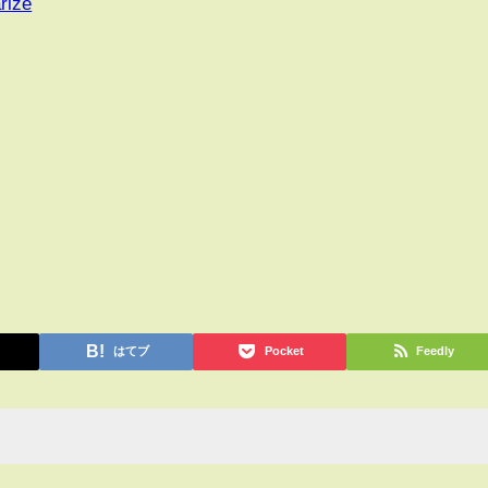
rize
はてブ
Pocket
Feedly