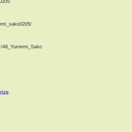
o0205
emi_sako0205/
/r/48_Yumemi_Sako
rize