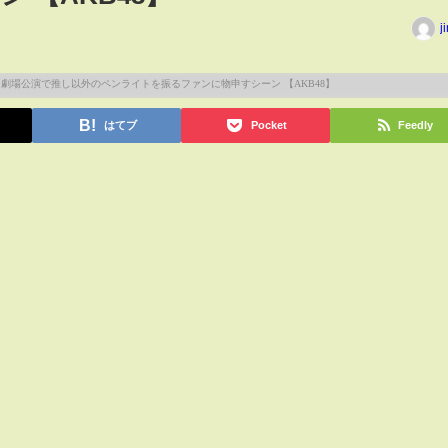
j
はてブ
Pocket
Feedly