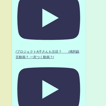
/プロジェクトA子さんも注目？ /感想戯
言動画？.一息つく動画？/