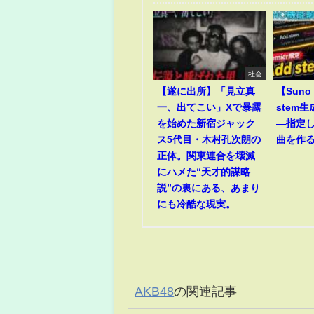
社会
【遂に出所】「見立真
【Suno 
一、出てこい」Xで暴露
stem
を始めた新宿ジャック
―指定
ス5代目・木村孔次朗の
曲を作
正体。関東連合を壊滅
にハメた“天才的謀略
説”の裏にある、あまり
にも冷酷な現実。
AKB48
の関連記事