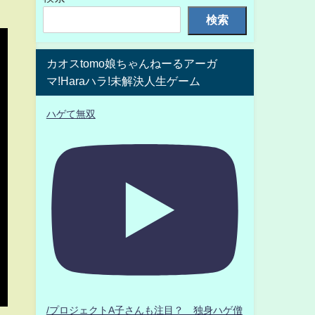
検索
カオスtomo娘ちゃんねーるアーガ
マ!Haraハラ!未解決人生ゲーム
ハゲて無双
/プロジェクトA子さんも注目？ 独身ハゲ僧