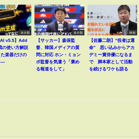
未分類
未分類
映画
AI v5.5】Add
【サッカー】森保監
【佐藤二朗】“役者は運
生成の使い方解説
督、韓国メディアの質
命” 思い込みからアカ
した楽器だけの
問に対応 ホン・ミョン
デミー賞俳優になるま
る―
ボ監督を気遣う「褒め
で 脚本家として活動
る報道をして」
を続けるワケも語る