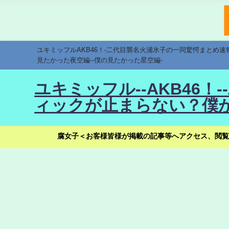
ユキミッフルAKB46！-二代目襲名火浦氷子の一同驚愕まとめ
見たかった夜空編--僕の見たかった星空編-
ユキミッフル--AKB46
ィックが止まらない？僕が
腐女子＜お客様皆様が掲載の記事等へアクセス、閲覧