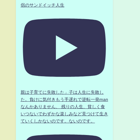
侶のサンドイッチ人生
親は子育てに失敗した」子は人生に失敗し
た。負けに気付きもう手遅れで逆転一発man
なんかありません、 残りの人生、貧しく食
いつないでわずかな楽しみなど見つけて生き
ていくしかないのです。ないのです。