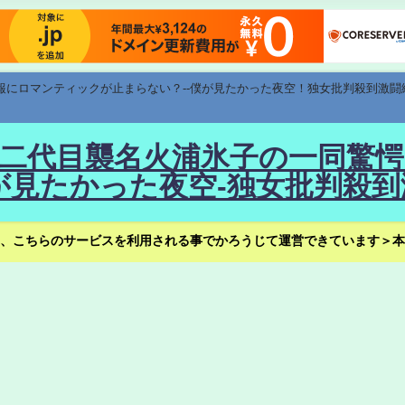
速報にロマンティックが止まらない？--僕が見たかった夜空！独女批判殺到激闘
！--二代目襲名火浦氷子の一同
見たかった夜空-独女批判殺到
、こちらのサービスを利用される事でかろうじて運営できています＞本