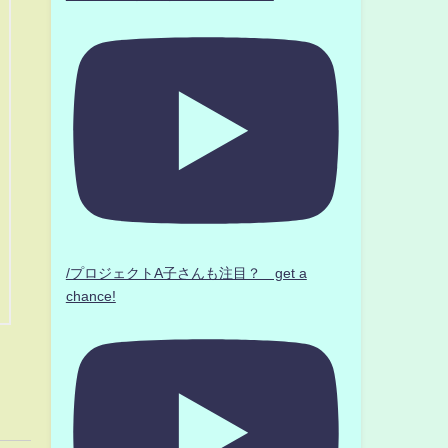
/プロジェクトA子さんも注目？ get a
chance!