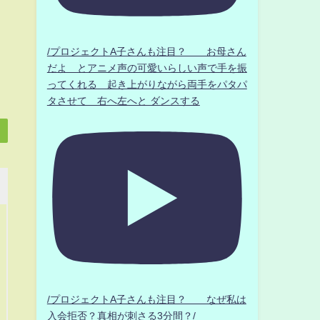
/プロジェクトA子さんも注目？ お母さん
だよ とアニメ声の可愛いらしい声で手を振
ってくれる 起き上がりながら両手をパタパ
タさせて 右へ左へと ダンスする
/プロジェクトA子さんも注目？ なぜ私は
入会拒否？真相が刺さる3分間？/