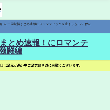
編--の一同驚愕まとめ速報にロマンティックが止まらない？-僕の
驚愕まとめ速報！にロマンテ
激闘編
日は足元が悪い中ご足労頂き誠に有難うございます。