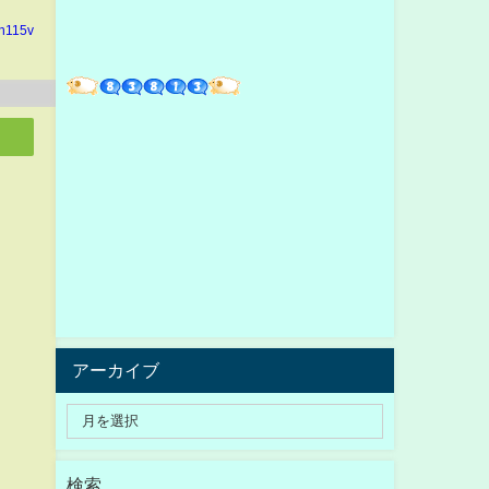
in115v
アーカイブ
検索