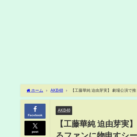
ホーム
AKB48
【工藤華純 迫由芽実】 劇場公演で推
AKB48
Facebook
【工藤華純 迫由芽実
post
るファンに物申すシーン