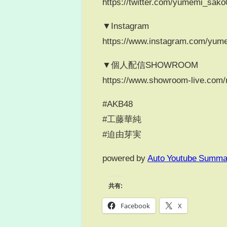
https://twitter.com/yumemi_sak
▼Instagram
https://www.instagram.com/yum
▼個人配信SHOWROOM
https://www.showroom-live.com
#AKB48
#工藤華純
#迫由芽実
powered by
Auto Youtube Summa
共有:
Facebook
X