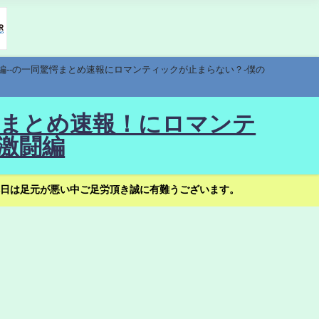
編--の一同驚愕まとめ速報にロマンティックが止まらない？-僕の
驚愕まとめ速報！にロマンテ
激闘編
日は足元が悪い中ご足労頂き誠に有難うございます。