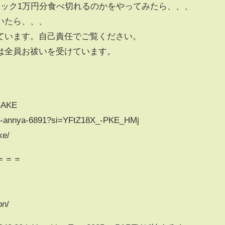
マック1万円分食べ切れるのかをやってみたら、、、
いたら、、、
ています。自己責任でご覧ください。
は全員お祓いを受けています。
BAKE
@-annya-6891?si=YFtZ18X_-PKE_HMj
ke/
＝＝＝
on/