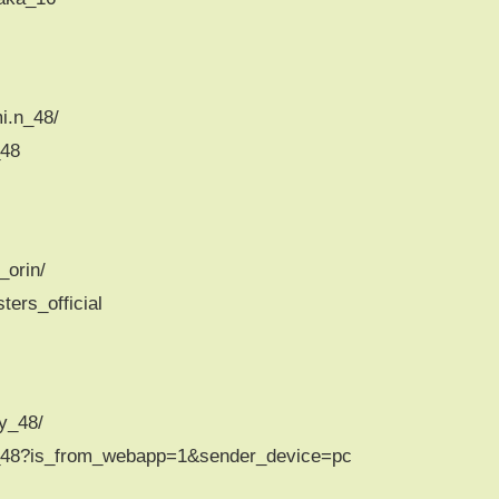
i.n_48/
_48
_orin/
ters_official
y_48/
y_48?is_from_webapp=1&sender_device=pc