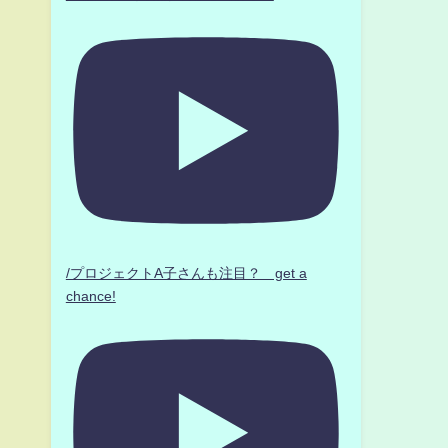
/プロジェクトA子さんも注目？ get a
chance!