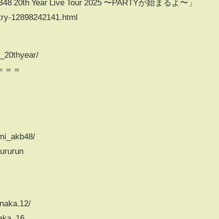
0th Year Live Tour 2025 〜PARTYが始まるよ〜」
ntry-12898242141.html
8_20thyear/
＝＝＝
mi_akb48/
ururun
naka.12/
aka_16