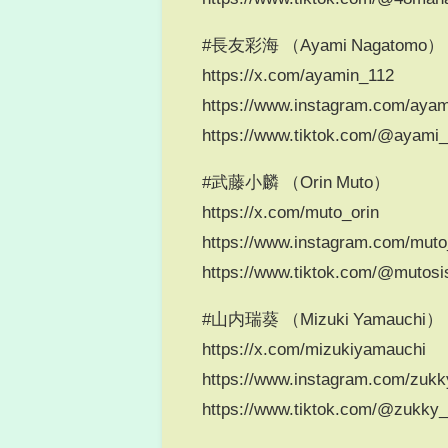
#長友彩海 （Ayami Nagatomo）
https://x.com/ayamin_112
https://www.instagram.com/ayam
https://www.tiktok.com/@ayami
#武藤小麟 （Orin Muto）
https://x.com/muto_orin
https://www.instagram.com/muto
https://www.tiktok.com/@mutosis
#山内瑞葵 （Mizuki Yamauchi）
https://x.com/mizukiyamauchi
https://www.instagram.com/zukk
https://www.tiktok.com/@zukk