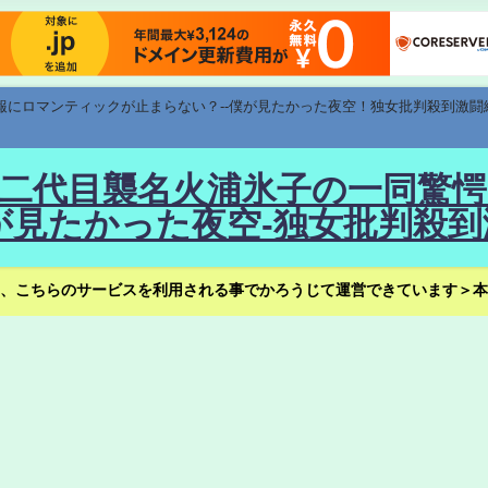
速報にロマンティックが止まらない？--僕が見たかった夜空！独女批判殺到激闘
！--二代目襲名火浦氷子の一同
見たかった夜空-独女批判殺到
、こちらのサービスを利用される事でかろうじて運営できています＞本