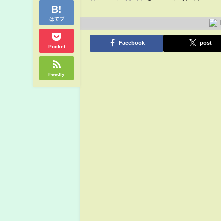
はてブ
Facebook
post
Pocket
Feedly