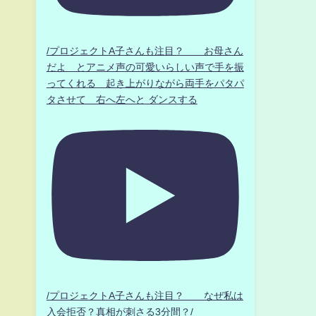
/プロジェクトA子さんも注目？ お母さん
だよ とアニメ声の可愛いらしい声で手を振
ってくれる 起き上がりながら両手をパタパ
タさせて 右へ左へと ダンスする
/プロジェクトA子さんも注目？ なぜ私は
入会拒否？真相が刺さる3分間？/