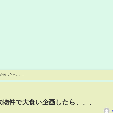
企画したら、、、
故物件で大食い企画したら、、、
j