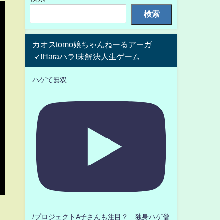
検索
カオスtomo娘ちゃんねーるアーガ
マ!Haraハラ!未解決人生ゲーム
ハゲて無双
/プロジェクトA子さんも注目？ 独身ハゲ僧