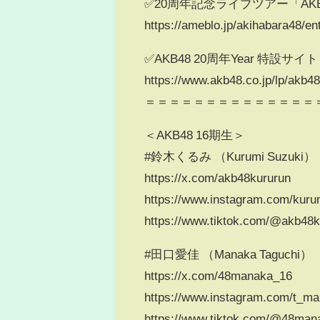
✅️20周年記念ライブツアー「AKB48 2
https://ameblo.jp/akihabara48/e
✅️AKB48 20周年Year 特設サイト
https://www.akb48.co.jp/lp/akb4
＝＝＝＝＝＝＝＝＝＝＝＝＝＝
＜AKB48 16期生＞
#鈴木くるみ （Kurumi Suzuki）
https://x.com/akb48kururun
https://www.instagram.com/kuru
https://www.tiktok.com/@akb48k
#田口愛佳 （Manaka Taguchi）
https://x.com/48manaka_16
https://www.instagram.com/t_ma
https://www.tiktok.com/@48man