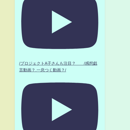
/プロジェクトA子さんも注目？ /感想戯
言動画？.一息つく動画？/