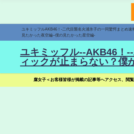
ユキミッフルAKB46！-二代目襲名火浦氷子の一同驚愕まとめ
見たかった夜空編--僕の見たかった星空編-
ユキミッフル--AKB46
ィックが止まらない？僕が
腐女子＜お客様皆様が掲載の記事等へアクセス、閲覧