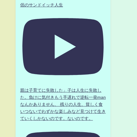
侶のサンドイッチ人生
親は子育てに失敗した」子は人生に失敗し
た。負けに気付きもう手遅れで逆転一発man
なんかありません、 残りの人生、貧しく食
いつないでわずかな楽しみなど見つけて生き
ていくしかないのです。ないのです。