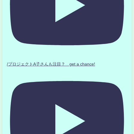
/プロジェクトA子さんも注目？ get a chance!