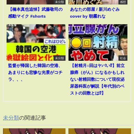
未分類
感想
【橋本真也追悼】武藤敬司の
あなたの部屋 / 新川めぐみ
感動マイク #shorts
cover by 朝霧れな
未分類
社会
監督が帰国した韓国の空港、
【射精月○回はヤバい⁉︎】前立
あまりにも悲惨な光景がコチ
腺癌（がん）になるかもしれ
ラ、、、
ない射精回数について現役泌
尿器科医が解説【年代別のベ
ストの回数とは⁉︎】
未分類
の関連記事