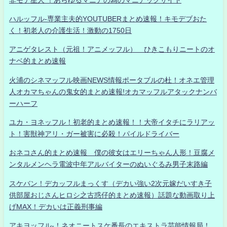
ハルッフル-専業主夫的YOUTUBERまとめ速報！キモデブおた
く！初老人の介護生活！激動の1750日
アニゲタレスト（元祖！アニメッフル） ひきこもりニートのオ
ナベ的まとめ速報
火浦のシネマッフル映画NEWS情報ポータブルの杜！オネエ管理
人オカマちゃんの鬼女的まとめ速報!オカマッフルアタックナンバ
ーハーフ
ユカ・ヨネッフル！初老的まとめ速報！！大帝イタチにラリアッ
ト！害獣神アリ・ガー被害に必殺！パイルドライバー
おネコさん的まとめ速報 僕の彼女はエリーちゃん人形！豆腐メ
ンタルメンヘラ電波中年アルバイターのぬいぐるみ男子末路編
スケバン！デカッフルまっくす（デカい強い2次元嫁だいすき子
供部屋おじさんヒロシ之古惑仔的まとめ速報）話題な動画取り上
げMAX！デカいは正義刑事編
アキヨッフル-！ネオニートスケ番長のエキストラ芸能情報局！