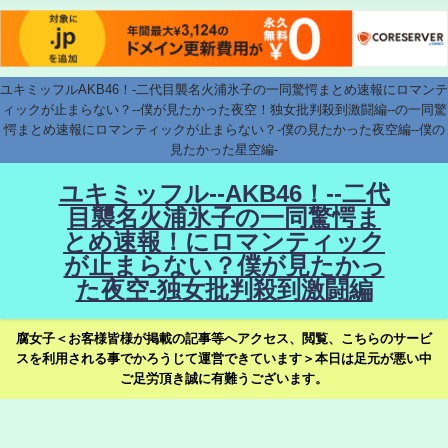
ユキミッフルAKB46！-二代目襲名火浦氷子の一同驚愕まとめ速報にロマンテ
ィックが止まらない？--僕が見たかった夜空！独女批判殺到激闘編--の一同驚
愕まとめ速報にロマンティックが止まらない？-僕の見たかった夜空編--僕の
見たかった星空編-
ユキミッフル--AKB46！--二代
目襲名火浦氷子の一同驚愕ま
とめ速報！にロマンティック
が止まらない？僕が見たかっ
た夜空-独女批判殺到激闘編
腐女子＜お客様皆様が掲載の記事等へアクセス、閲覧、こちらのサービ
スを利用される事でかろうじて運営できています＞本日は足元が悪い中
ご足労頂き誠に有難うございます。