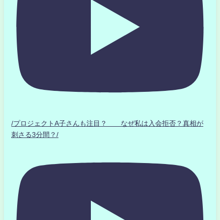
/プロジェクトA子さんも注目？ なぜ私は入会拒否？真相が
刺さる3分間？/