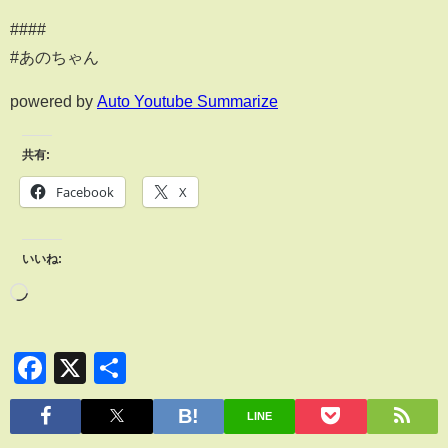
####
#あのちゃん
powered by
Auto Youtube Summarize
共有:
Facebook
X
いいね:
Facebook
X
共
有
LINE