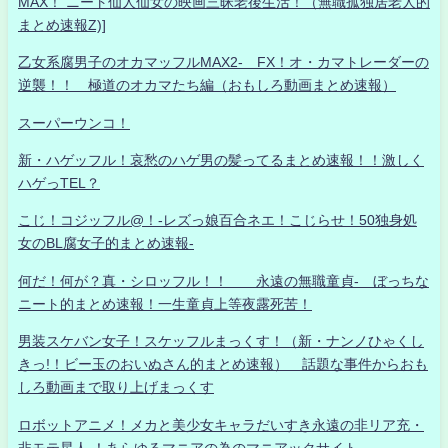
MAX！ ニート仙人仙女の映画三昧老後生活！（無職孤独居老人的
まとめ速報Z)]
乙女系腐男子のオカマッフルMAX2- FX！オ・カマトレーダーの
逆襲！！ 極道のオカマたち編（おもしろ動画まとめ速報）
スーパーウンコ！
新・ハゲッフル！哀愁のハゲ男の髪ってるまとめ速報！！激しく
ハゲっTEL？
こじ！コジッフル@！-レズっ娘百合ネエ！こじらせ！50独身処
女のBL腐女子的まとめ速報-
何だ！何が？真・シロッフル！！ 永遠の無職童貞- ぼっちな
ニート的まとめ速報！一生童貞上等夜露死苦！
男装スケバン女子！スケッフルまっくす！（新・ナンノひゃくし
きっ!！ビー玉のおいぬさん的まとめ速報） 話題な事件からおも
しろ動画まで取り上げまっくす
ロボットアニメ！メカと美少女キャラだいすき永遠の非リア充・
非モテ星人 ！あらゆるマニアの為のマニアックサイト