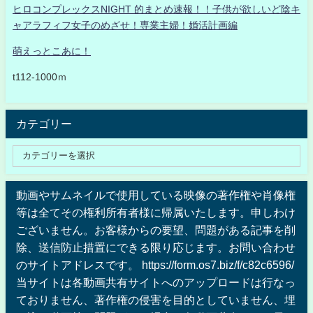
ヒロコンプレックスNIGHT 的まとめ速報！！子供が欲しいど陰キ
ャアラフィフ女子のめざせ！専業主婦！婚活計画編
萌えっとこあに！
t112-1000ｍ
カテゴリー
動画やサムネイルで使用している映像の著作権や肖像権
等は全てその権利所有者様に帰属いたします。申しわけ
ございません。お客様からの要望、問題がある記事を削
除、送信防止措置にできる限り応じます。お問い合わせ
のサイトアドレスです。 https://form.os7.biz/f/c82c6596/
当サイトは各動画共有サイトへのアップロードは行なっ
ておりません、著作権の侵害を目的としていません、埋