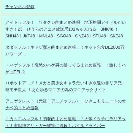
チャンネル登録
アイドッフル！ ワタクシ的まとめ速報 地下格闘アイドルだい
すき！23 ひうらのアニメ放送局101ちゃんねる BNK48 ！
SNH48！JKT48！MNL48！SGO48！GNZ48！STU48！SKE48
タダッフル！ネトゲ廃人的まとめ速報！！ネット乞食DE2000万
パワーズ！
・ハゲッフル！哀愁のハゲ男の髪ってるまとめ速報！！激しくハ
ゲっTEL？
ロボットアニメ！メカと美少女キャラだいすき永遠の非リア充・
非モテ星人 ！あらゆるマニアの為のマニアックサイト
アニゲタレスト（元祖！アニメッフル） ひきこもりニートのオ
ナベ的まとめ速報
ユカ・ヨネッフル！初老的まとめ速報！！大帝イタチにラリアッ
ト！害獣神アリ・ガー被害に必殺！パイルドライバー