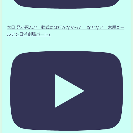
本日 兄が死んだ 葬式には行かなかった などなど 木曜ゴー
ルデン日浦劇場パート7