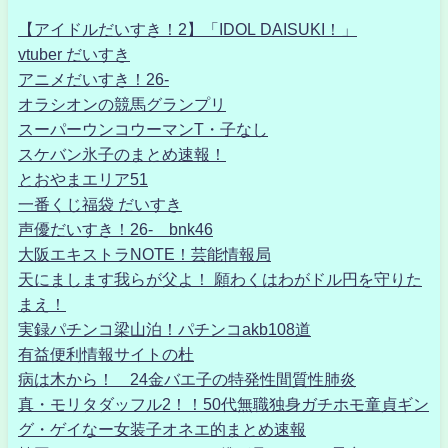
【アイドルだいすき！2】「IDOL DAISUKI！」
vtuber だいすき
アニメだいすき！26-
オラシオンの競馬グランプリ
スーパーウンコウーマンT・子なし
スケバン氷子のまとめ速報！
とおやまエリア51
一番くじ福袋 だいすき
声優だいすき！26- bnk46
大阪エキストラNOTE！芸能情報局
天にまします我らが父よ！ 願わくはわがドル円を守りた
まえ！
実録パチンコ梁山泊！パチンコakb108道
有益便利情報サイトの杜
病は木から！ 24金バエ子の特発性間質性肺炎
真・モリタダッフル2！！50代無職独身ガチホモ童貞ギン
グ・ゲイなー女装子オネエ的まとめ速報