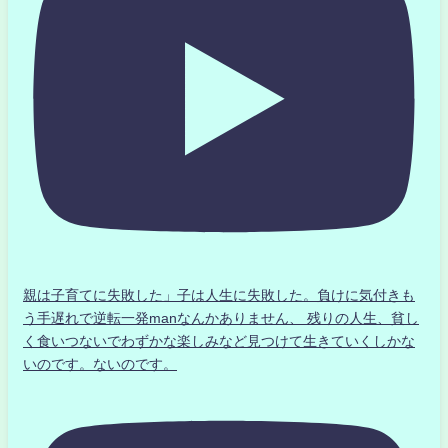
親は子育てに失敗した」子は人生に失敗した。負けに気付きも
う手遅れで逆転一発manなんかありません、 残りの人生、貧し
く食いつないでわずかな楽しみなど見つけて生きていくしかな
いのです。ないのです。