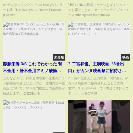
ver.)
NEWS DIG（3月13日）
6thデジタルシングル『I do love you!』リ
TBS / JNNの最新ニュースをダイジェスト
ード曲『I do love you!』Dance Practice
でお届けします。 #ニュースライブ #ニュ
(FIX ver...
ース #tbs #japan #live #news...
未分類
映画
静脈栄養 3/6 これでわかった 腎
? 二宮和也、主演映画『8番出
不全用・肝不全用アミノ酸輸液
口』がカンヌ映画祭に招待さ
の使いかたと注意点 坂総合病
れ、感動と喜びを表現✨「本当に
どんなときに、腎不全用や肝不全用のアミ
? 二宮和也さんが主演映画『8番出口』が
ノ酸輸液を使えばよいのか、使用方法や注
カンヌ映画祭に招待されたことに大興
院NST実地修練2021
すげぇです、、」?
意点について、NST専門療法士の薬剤師が
奮??。X（旧Twitter）で「本当にすげぇで
解説します。 公益財団法...
す、、」と喜びを爆...