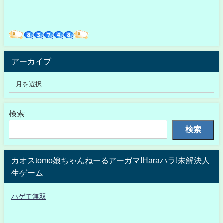
アーカイブ
検索
検索
カオスtomo娘ちゃんねーるアーガマ!Haraハラ!未解決人
生ゲーム
ハゲて無双