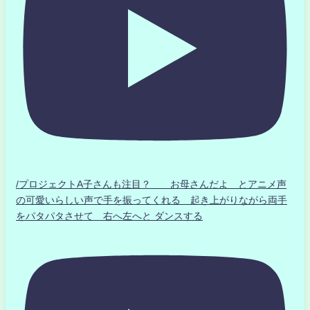
/プロジェクトA子さんも注目？ お母さんだよ とアニメ声
の可愛いらしい声で手を振ってくれる 起き上がりながら両手
をパタパタさせて 右へ左へと ダンスする