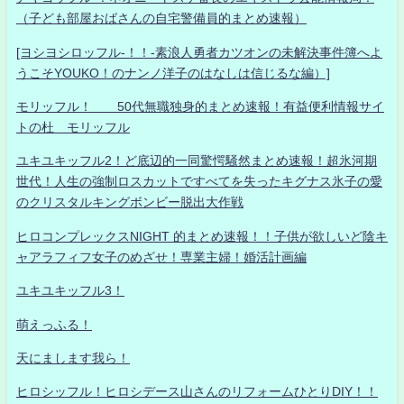
（子ども部屋おばさんの自宅警備員的まとめ速報）
[ヨシヨシロッフル-！！-素浪人勇者カツオンの未解決事件簿へよ
うこそYOUKO！のナンノ洋子のはなしは信じるな編）]
モリッフル！ 50代無職独身的まとめ速報！有益便利情報サイ
トの杜 モリッフル
ユキユキッフル2！ど底辺的一同驚愕騒然まとめ速報！超氷河期
世代！人生の強制ロスカットですべてを失ったキグナス氷子の愛
のクリスタルキングボンビー脱出大作戦
ヒロコンプレックスNIGHT 的まとめ速報！！子供が欲しいど陰キ
ャアラフィフ女子のめざせ！専業主婦！婚活計画編
ユキユキッフル3！
萌えっふる！
天にまします我ら！
ヒロシッフル！ヒロシデース山さんのリフォームひとりDIY！！