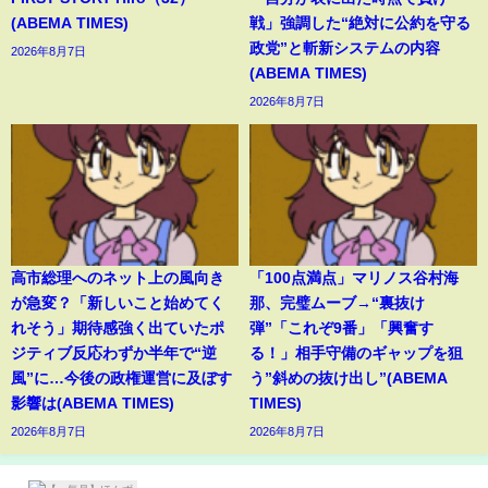
(ABEMA TIMES)
戦」強調した“絶対に公約を守る
政党”と斬新システムの内容
2026年8月7日
(ABEMA TIMES)
2026年8月7日
高市総理へのネット上の風向き
「100点満点」マリノス谷村海
が急変？「新しいこと始めてく
那、完璧ムーブ→“裏抜け
れそう」期待感強く出ていたポ
弾”「これぞ9番」「興奮す
ジティブ反応わずか半年で“逆
る！」相手守備のギャップを狙
風”に…今後の政権運営に及ぼす
う”斜めの抜け出し”(ABEMA
影響は(ABEMA TIMES)
TIMES)
2026年8月7日
2026年8月7日