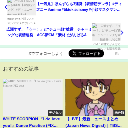
【一気見】ほんずらも3連発【表情筋デレラ】#ディ
ズニー #anime #tiktok #disney #小顔マスクマンマ
マ #アフレコ #アニメ
広瀬すず、「うー！」と“チュー顔”披露 チャーミ
ングな表情連発 AGC新CM「素材でがんばるAGC
／太陽光発電篇」
Xでフォローしよう
おすすめの記事
デジタル
未分類
WHITE SCORPION 『I do love
【LIVE】最新ニュースまとめ
you!』Dance Practice (FIX
(Japan News Digest)｜TBS