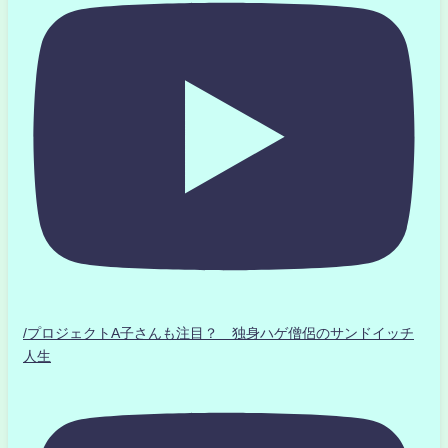
/プロジェクトA子さんも注目？ 独身ハゲ僧侶のサンドイッチ
人生