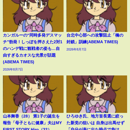
カンガルーの“同時多発デスマッ
台北中心部への攻撃阻止「橋の
チ”勃発！しっぽを押さえた2対1
封鎖」訓練(ABEMA TIMES)
のハンデ戦に観戦者の姿も…自
2026年8月7日
由すぎるカオスな光景が話題
(ABEMA TIMES)
2026年8月7日
山本舞香（28） 第1子の誕生を
ひろゆき氏、地方首長選に絞っ
報告「母子ともに健康」夫はMY
た新党の狙いは 自身は出馬せず
FIRST STORY Hiro（32）
「自分が表に出た時点で負け