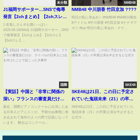
未分類
NMB48
J1福岡サポーター…SNSで侮辱
NMB48 中川朋香 竹田京加 ????
発言【2chまとめ】【2chスレ】
明日の私に幸あれ✨ #NMB48 #NMB10期生
#アイドル #中川朋香 #竹田京加 #ナナヲア
【5chスレ】
1:名無しさん＠お腹いっぱい
カリ #fyp 明日の私に幸あれ - ナナ...
2025.06.18(Wed) J1福岡サポーター…SNS
で侮辱発言【2chまとめ】【2chスレ】
【5chスレ】...
国際
SKE48
【実話】中国と「非常に関係の
SKE48は21日、この日に予定さ
深い」フランスの審査員だけ
れていた鬼頭未来（21）の卒業
が、ライバルの日本人に1点を付
公演を中止すると公式サ
最近、国際ピアノコンクールに出演したあ
SKE48は21日、この日に予定されていた
る日本人ピアニストが、予期せぬ事態に巻
鬼頭未来（21）の卒業公演を中止すると
けたことで起こった大事件
き込まれて海外の人々の間で話題になって
公式サ...
います。 舞台はコンクール...