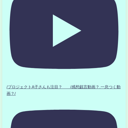
/プロジェクトA子さんも注目？ /感想戯言動画？.一息つく動
画？/