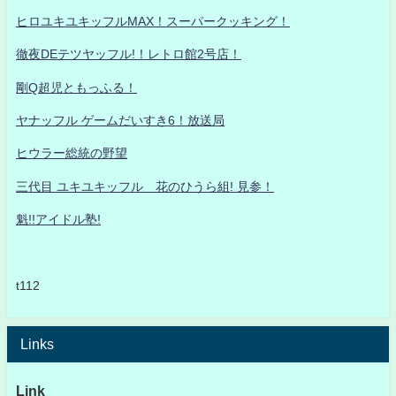
ヒロユキユキッフルMAX！スーパークッキング！
徹夜DEテツヤッフル!！レトロ館2号店！
剛Q超児ともっふる！
ヤナッフル ゲームだいすき6！放送局
ヒウラー総統の野望
三代目 ユキユキッフル 花のひうら組! 見参！
魁!!アイドル塾!
t112
Links
Link