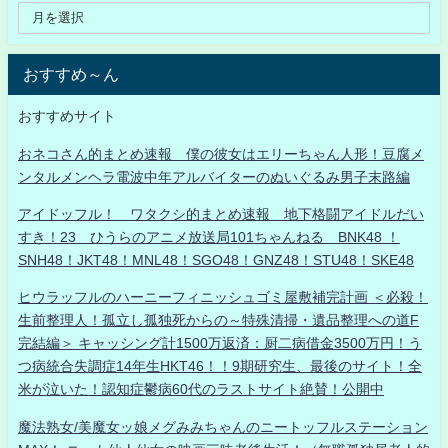
おすすめ～ん
おすすめサイト
おネコさん的まとめ速報 僕の彼女はエリーちゃん人形！豆腐メ
ンタルメンヘラ電波中年アルバイターのぬいぐるみ男子末路編
アイドッフル！ ワタクシ的まとめ速報 地下格闘アイドルだい
すき！23 ひうらのアニメ放送局101ちゃんねる BNK48 ！
SNH48！JKT48！MNL48！SGO48！GNZ48！STU48！SKE48
ヒウラッフルのハーニーフィニッシュゴミ屋敷補完計画 ＜必殺！
生前整理人！孤立し孤独死からの～特殊清掃・遺品整理への道F
完結編＞ キャッシング計1500万返済：厨二病借金3500万円！う
つ病統合失調症14年生HKT46！！9期研究生、最後のサイト！全
米が泣いた！認知症鬱病60代のラストサイト絶賛！公開中
魔法熟女/美魔女ッ娘メグみみちゃんのニートッフルステーション