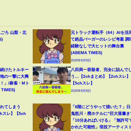
見ごろ 山梨・北
元トラック運転手（64）AIを活
S)
て絶品バーガーのレシピ考案 調
経験なしで大ヒットの舞台裏
(ABEMA TIMES)
2026年8月8日
り続けたトルネー
八田與一容疑者、完全に詰んで
意地の一撃に大興
う…【2chまとめ】【2chスレ】
！」/麻雀・Mト
【5chスレ】
TIMES)
2026年8月8日
壊れてしまう
「8階にどうやって描いた？」日
hスレ】【5ch
鬼怒川・廃ホテルに“巨大落書き
「10分あればいける」「無許可
かれた可能性」現役アーティス