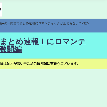
編--の一同驚愕まとめ速報にロマンティックが止まらない？-僕の
驚愕まとめ速報！にロマンテ
激闘編
日は足元が悪い中ご足労頂き誠に有難うございます。