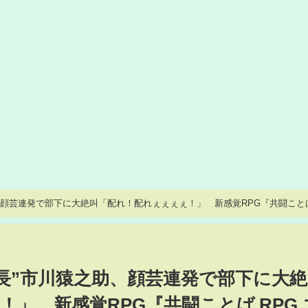
、顔芸連発で部下に大絶叫「配れ！配れぇぇぇぇ！」 新感覚RPG『共闘ことは
部長”市川猿之助、顔芸連発で部下に大
」 新感覚RPG『共闘ことば RPG 