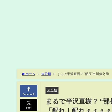
ホーム
未分類
まるで半沢直樹？ “部長”市川猿之助
RPG コトダマン』WEBCM＆メイキング
未分類
Facebook
まるで半沢直樹？ “
post
「配れ！配れぇぇぇぇ！