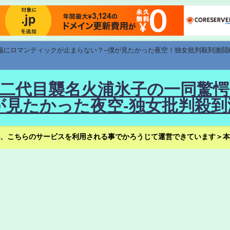
速報にロマンティックが止まらない？--僕が見たかった夜空！独女批判殺到激闘
！--二代目襲名火浦氷子の一同
見たかった夜空-独女批判殺到
、こちらのサービスを利用される事でかろうじて運営できています＞本