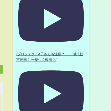
/プロジェクトA子さんも注目？ /感想戯
言動画？.一息つく動画？/