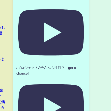
用し
理
しま
/プロジェクトA子さんも注目？ get a
chance!
光
”
で描
トら