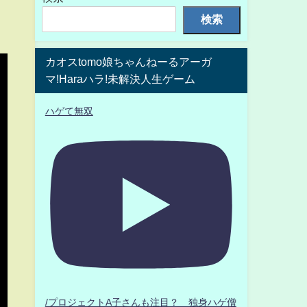
検索
カオスtomo娘ちゃんねーるアーガ
マ!Haraハラ!未解決人生ゲーム
ハゲて無双
/プロジェクトA子さんも注目？ 独身ハゲ僧