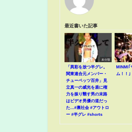
最近書いた記事
未分類
「異彩を放つ半グレ。
MINM
関東連合元メンバー・
ム！！｣
チューペッツ百井」見
立真一の威光を盾に権
力を振り翳す男の末路
はビデオ男優の道だっ
た…#裏社会 #アウトロ
ー #半グレ #shorts