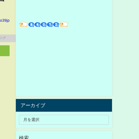
io39jp
アーカイブ
検索