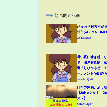
未分類
の関連記事
ひまわり40万本が
杜市(ABEMA TIME
2026年8月8日
暑い夏に巻き起こ
ド！瀬戸熊直樹、
奮「しびれるぜ！！
ーナメント(ABEMA 
2026年8月8日
日本の気候、ぶっ
【2chまとめ】【2c
スレ】
2026年8月8日