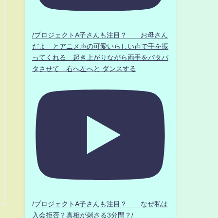
/プロジェクトA子さんも注目？ お母さん
だよ とアニメ声の可愛いらしい声で手を振
ってくれる 起き上がりながら両手をパタパ
タさせて 右へ左へと ダンスする
/プロジェクトA子さんも注目？ なぜ私は
入会拒否？真相が刺さる3分間？/