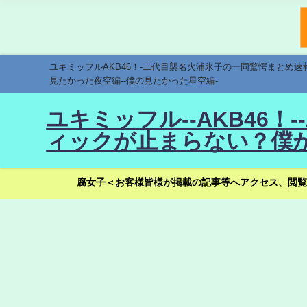
ユキミッフルAKB46！-二代目襲名火浦氷子の一同驚愕まとめ
見たかった夜空編--僕の見たかった星空編-
ユキミッフル--AKB46
ィックが止まらない？僕が
腐女子＜お客様皆様が掲載の記事等へアクセス、閲覧