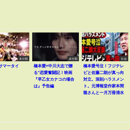
未分類
未分類
社会
I｢サマータイ
橋本愛×中川大志で贈
橋本愛号泣！フジテレ
る”恋愛奮闘記！映画
ビと佐藤二朗が真っ向
『早乙女カナコの場合
対立。深刻ハラスメン
は』予告編
ト。元博報堂作家本間
龍さんと一月万冊清水