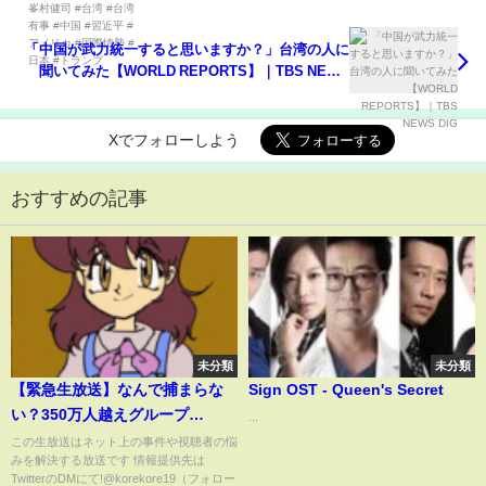
ンプ
「中国が武力統一すると思いますか？」台湾の人に
聞いてみた【WORLD REPORTS】｜TBS NEWS
DIG
Xでフォローしよう
おすすめの記事
未分類
未分類
【緊急生放送】なんで捕まらな
Sign OST - Queen's Secret
い？350万人越えグループ
...
YouTuberのメンバーが犯罪行為
この生放送はネット上の事件や視聴者の悩
みを解決する放送です 情報提供先は
をし被害者女性も現る…結婚式
TwitterのDMにて!@korekore19（フォロー