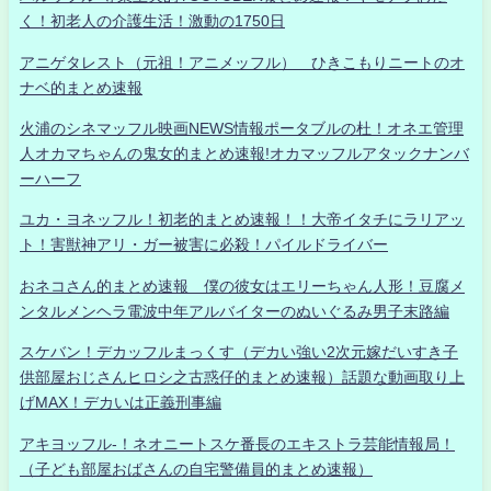
く！初老人の介護生活！激動の1750日
アニゲタレスト（元祖！アニメッフル） ひきこもりニートのオ
ナベ的まとめ速報
火浦のシネマッフル映画NEWS情報ポータブルの杜！オネエ管理
人オカマちゃんの鬼女的まとめ速報!オカマッフルアタックナンバ
ーハーフ
ユカ・ヨネッフル！初老的まとめ速報！！大帝イタチにラリアッ
ト！害獣神アリ・ガー被害に必殺！パイルドライバー
おネコさん的まとめ速報 僕の彼女はエリーちゃん人形！豆腐メ
ンタルメンヘラ電波中年アルバイターのぬいぐるみ男子末路編
スケバン！デカッフルまっくす（デカい強い2次元嫁だいすき子
供部屋おじさんヒロシ之古惑仔的まとめ速報）話題な動画取り上
げMAX！デカいは正義刑事編
アキヨッフル-！ネオニートスケ番長のエキストラ芸能情報局！
（子ども部屋おばさんの自宅警備員的まとめ速報）