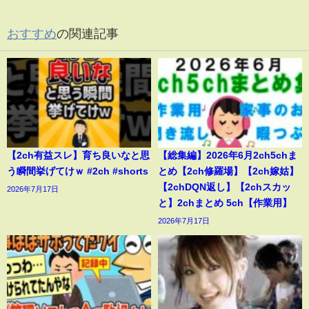
おすすめ
の関連記事
【2ch有益スレ】育ち良いなと思
【総集編】2026年6月2ch5chま
う瞬間挙げてけｗ #2ch #shorts
とめ【2ch修羅場】【2ch嫁姑】
【2chDQN返し】【2chスカッ
2026年7月17日
と】2chまとめ 5ch【作業用】
2026年7月17日