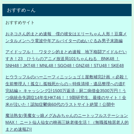
おすすめ～ん
おすすめサイト
おネコさん的まとめ速報 僕の彼女はエリーちゃん人形！豆腐メ
ンタルメンヘラ電波中年アルバイターのぬいぐるみ男子末路編
アイドッフル！ ワタクシ的まとめ速報 地下格闘アイドルだい
すき！23 ひうらのアニメ放送局101ちゃんねる BNK48 ！
SNH48！JKT48！MNL48！SGO48！GNZ48！STU48！SKE48
ヒウラッフルのハーニーフィニッシュゴミ屋敷補完計画 ＜必殺！
生前整理人！孤立し孤独死からの～特殊清掃・遺品整理への道F
完結編＞ キャッシング計1500万返済：厨二病借金3500万円！う
つ病統合失調症14年生HKT46！！9期研究生、最後のサイト！全
米が泣いた！認知症鬱病60代のラストサイト絶賛！公開中
魔法熟女/美魔女ッ娘メグみみちゃんのニートッフルステーション
MAX！ ニート仙人仙女の映画三昧老後生活！（無職孤独居老人的
まとめ速報Z)]