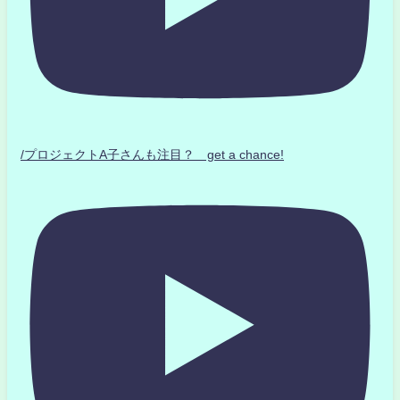
/プロジェクトA子さんも注目？ get a chance!