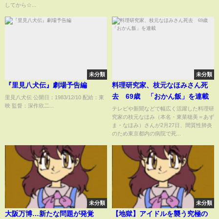
でありえない被害を複数受けた
してから☆...
新郎新婦が悲惨すぎる…芸能人
と付き合った男の謎体験
未分類
未分類
『里見八犬伝』劇場予告編
料理研究家、枝元なほみさん死
去 69歳 「おかん飯」を連載
里見八犬伝 公開日：1983/12/10 配給：東
映 監督：深作欣二...
テレビや新聞などで幅広く活躍した料理研
究家の枝元なほみ（本名・東菜穂美＝あず
ま・なほみ）さんが2月27日、間質性肺炎
のため東京都内の病院で死...
未分類
未分類
大阪万博…新たな問題が発覚
【地獄】アイドルを襲う究極の