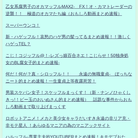
乙女系腐男子のオカマッフルMAX2- FX！オ・カマトレーダーの
逆襲！！ 極道のオカマたち編（おもしろ動画まとめ速報）
スーパーウンコ！
新・ハゲッフル！哀愁のハゲ男の髪ってるまとめ速報！！激しく
ハゲっTEL？
こじ！コジッフル@！-レズっ娘百合ネエ！こじらせ！50独身処
女のBL腐女子的まとめ速報-
何だ！何が？真・シロッフル！！ 永遠の無職童貞- ぼっちな
ニート的まとめ速報！一生童貞上等夜露死苦！
男装スケバン女子！スケッフルまっくす！（新・ナンノひゃくし
きっ!！ビー玉のおいぬさん的まとめ速報） 話題な事件からおも
しろ動画まで取り上げまっくす
ロボットアニメ！メカと美少女キャラだいすき永遠の非リア充・
非モテ星人 ！あらゆるマニアの為のマニアックサイト
ハルッフル-専業主夫的YOUTUBERまとめ速報！キモデブおた