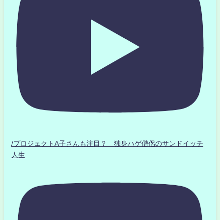
/プロジェクトA子さんも注目？ 独身ハゲ僧侶のサンドイッチ
人生