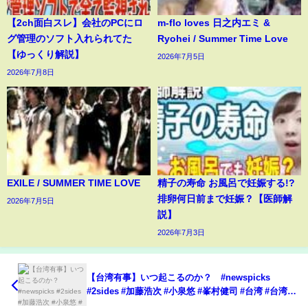
【2ch面白スレ】会社のPCにロ
m-flo loves 日之内エミ &
グ管理のソフト入れられてた
Ryohei / Summer Time Love
【ゆっくり解説】
2026年7月5日
2026年7月8日
EXILE / SUMMER TIME LOVE
精子の寿命 お風呂で妊娠する!?
排卵何日前まで妊娠？【医師解
2026年7月5日
説】
2026年7月3日
【台湾有事】いつ起こるのか？ #newspicks
#2sides #加藤浩次 #小泉悠 #峯村健司 #台湾 #台湾有
事 #中国 #習近平 #アメリカ #国際情勢 #日本 #トラ