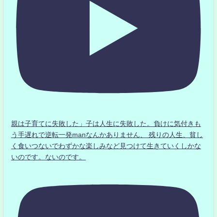
親は子育てに失敗した」子は人生に失敗した。負けに気付きも
う手遅れで逆転一発manなんかありません、 残りの人生、貧し
く食いつないでわずかな楽しみなど見つけて生きていくしかな
いのです。ないのです。