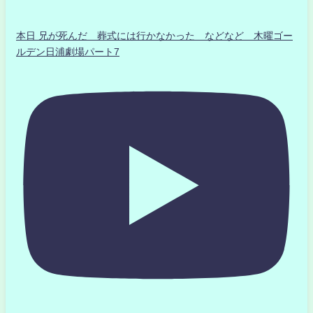
本日 兄が死んだ 葬式には行かなかった などなど 木曜ゴー
ルデン日浦劇場パート7