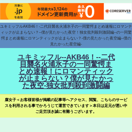
ユキミッフルAKB46！-二代目襲名火浦氷子の一同驚愕まとめ速報にロマンテ
ィックが止まらない？--僕が見たかった夜空！独女批判殺到激闘編--の一同驚
愕まとめ速報にロマンティックが止まらない？-僕の見たかった夜空編--僕の
見たかった星空編-
ユキミッフル--AKB46！--二代
目襲名火浦氷子の一同驚愕ま
とめ速報！にロマンティック
が止まらない？僕が見たかっ
た夜空-独女批判殺到激闘編
腐女子＜お客様皆様が掲載の記事等へアクセス、閲覧、こちらのサービ
スを利用される事でかろうじて運営できています＞本日は足元が悪い中
ご足労頂き誠に有難うございます。