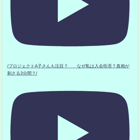
/プロジェクトA子さんも注目？ なぜ私は入会拒否？真相が
刺さる3分間？/