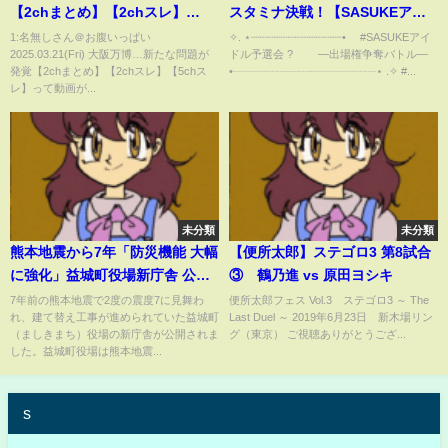
【2chまとめ】【2chスレ】
スタミナ決戦！【SASUKEアイ
【5chスレ】
ドル予選会＃２】
1:名無しさん＠お腹いっぱい
✧. ⋆┈┈┈┈┈┈┈┈┈┈┈┈┈• #SASUKEアイ
2025.03.21(Fri) 大阪万博…新たな問題が
ドル予選会 ? ―出場権争奪バトル―
発覚【2chまとめ】【2chスレ】【5chス
•┈┈┈┈┈┈┈┈┈┈┈┈┈⋆ .✧ #...
レ】って動画が...
未分類
未分類
熊本地震から7年「防災機能 大幅
【便所太郎】ステゴロ3 第8試合
に強化」益城町役場新庁舎 公
③ 鶴乃進 vs 原田ヨシキ
開 総事業費 51億円
7年前の熊本地震で2度の震度7に見舞わ
便所太郎フェス Vol.3 ステゴロ3 ～ The
れ、建て替え工事が進められていた益城町
Last Duel ～ 2019年6月23日 新木場リン
（ましきまち）役場の新庁舎が公開されま
グ（東京） ご視聴ありがとうござ...
した。益城町役場は熊本地震...
s