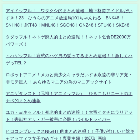
アイドッフル！ ワタクシ的まとめ速報 地下格闘アイドルだい
すき！23 ひうらのアニメ放送局101ちゃんねる BNK48 ！
SNH48！JKT48！MNL48！SGO48！GNZ48！STU48！SKE48
タダッフル！ネトゲ廃人的まとめ速報！！ネット乞食DE2000万
パワーズ！
・ハゲッフル！哀愁のハゲ男の髪ってるまとめ速報！！激しくハ
ゲっTEL？
ロボットアニメ！メカと美少女キャラだいすき永遠の非リア充・
非モテ星人 ！あらゆるマニアの為のマニアックサイト
アニゲタレスト（元祖！アニメッフル） ひきこもりニートのオ
ナベ的まとめ速報
ユカ・ヨネッフル！初老的まとめ速報！！大帝イタチにラリアッ
ト！害獣神アリ・ガー被害に必殺！パイルドライバー
ヒロコンプレックスNIGHT 的まとめ速報！！子供が欲しいど陰キ
ャアラフィフ女子のめざせ！専業主婦！婚活計画編