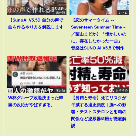
未分類
レトロ
【SunoAI V5.5】自分の声で
【恋のサマータイム ～
曲を作るやり方を解説します
Seventeen Summer Time～
／葉山まどか】「懐かしいの
に、存在しなかった一曲」
音楽はSUNO AI V5.5で制作
未分類
おすすめ
W杯グループ敗退決まった韓
【射精と寿命】死亡リスクが
国の反応がやばすぎる。
半減する適正頻度｜脳への影
響・テストステロンと射精の
関係など泌尿器科医が徹底解
説