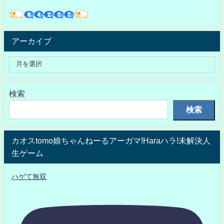
アーカイブ
検索
検索
カオスtomo娘ちゃんねーるアーガマ!Haraハラ!未解決人
生ゲーム
ハゲて無双