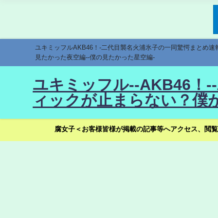
ユキミッフルAKB46！-二代目襲名火浦氷子の一同驚愕まとめ
見たかった夜空編--僕の見たかった星空編-
ユキミッフル--AKB46
ィックが止まらない？僕が
腐女子＜お客様皆様が掲載の記事等へアクセス、閲覧