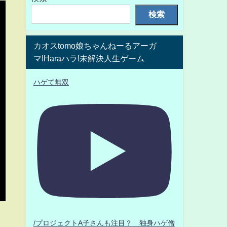
検索
カオスtomo娘ちゃんねーるアーガ
マ!Haraハラ!未解決人生ゲーム
ハゲて無双
/プロジェクトA子さんも注目？ 独身ハゲ僧