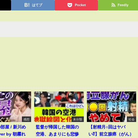
はてブ
Pocket
Feedly
感想
未分類
社会
部屋 / 新川め
監督が帰国した韓国の
【射精月○回はヤバ
ver by 朝霧れ
空港、あまりにも悲惨
い⁉︎】前立腺癌（がん）