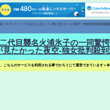
速報にロマンティックが止まらない？--僕が見たかった夜空！独女批判殺到激闘
！--二代目襲名火浦氷子の一同
見たかった夜空-独女批判殺到
、こちらのサービスを利用される事でかろうじて運営できています＞本