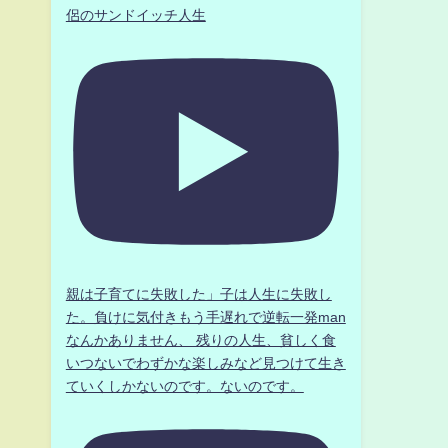
侶のサンドイッチ人生
親は子育てに失敗した」子は人生に失敗し
た。負けに気付きもう手遅れで逆転一発man
なんかありません、 残りの人生、貧しく食
いつないでわずかな楽しみなど見つけて生き
ていくしかないのです。ないのです。