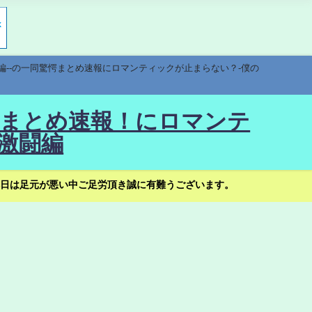
編--の一同驚愕まとめ速報にロマンティックが止まらない？-僕の
驚愕まとめ速報！にロマンテ
激闘編
日は足元が悪い中ご足労頂き誠に有難うございます。