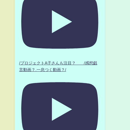
/プロジェクトA子さんも注目？ /感想戯
言動画？.一息つく動画？/