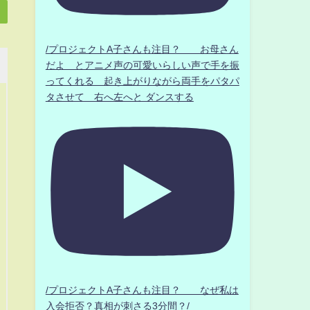
/プロジェクトA子さんも注目？ お母さん
だよ とアニメ声の可愛いらしい声で手を振
ってくれる 起き上がりながら両手をパタパ
タさせて 右へ左へと ダンスする
/プロジェクトA子さんも注目？ なぜ私は
入会拒否？真相が刺さる3分間？/