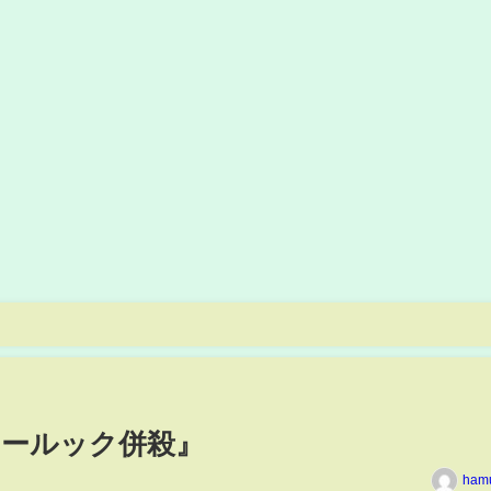
』
ノールック併殺』
ham