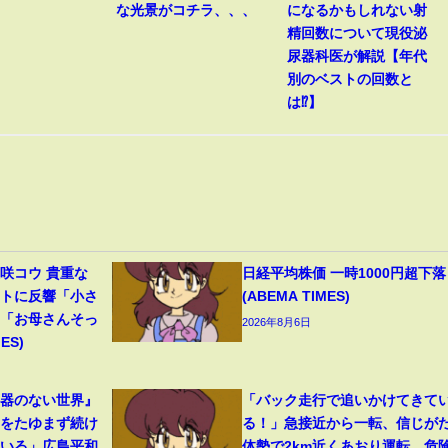
な光景がコチラ、、、
になるかもしれない射
精回数について現役泌
尿器科医が解説【年代
別のベストの回数と
は⁉︎】
咲コウ 貴重な
日経平均株価 一時1000円超下落
ットに反響「小さ
(ABEMA TIMES)
」「お母さんそっ
2026年8月6日
ES)
兵器のない世界』
「バック走行で追いかけてきて
力をたゆまず続け
る！」急接近から一転、信じが
ている」広島平和
体勢で2km近くあおり運転…危