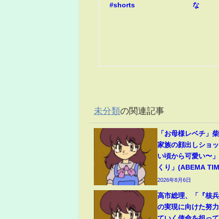
#shorts
な
未分類
の関連記事
「お母様レベチ」柴
家族の顔出しショ
い頃から可愛い〜
くり」(ABEMA TIM
2026年8月6日
高市総理、「『核
の実現に向けた努
ていく使命を担っ