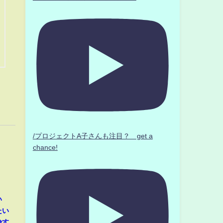
/プロジェクトA子さんも注目？ get a
chance!
い
たい
険す