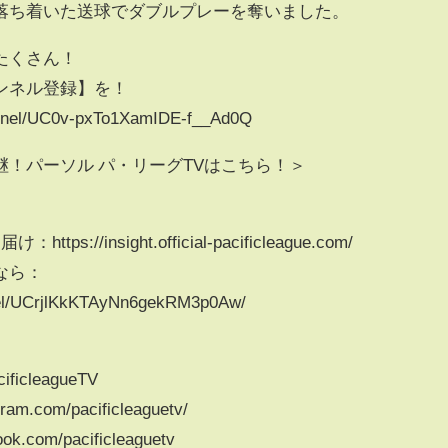
落ち着いた送球でダブルプレーを奪いました。
たくさん！
ンネル登録】を！
nnel/UC0v-pxTo1XamIDE-f__Ad0Q
！パーソル パ・リーグTVはこちら！＞
/insight.official-pacificleague.com/
なら：
nel/UCrjlKkKTAyNn6gekRM3p0Aw/
cificleagueTV
am.com/pacificleaguetv/
k.com/pacificleaguetv