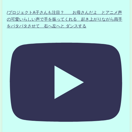
/プロジェクトA子さんも注目？ お母さんだよ とアニメ声
の可愛いらしい声で手を振ってくれる 起き上がりながら両手
をパタパタさせて 右へ左へと ダンスする