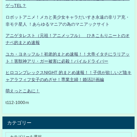
ゲっTEL？
ロボットアニメ！メカと美少女キャラだいすき永遠の非リア充・
非モテ星人 ！あらゆるマニアの為のマニアックサイト
アニゲタレスト（元祖！アニメッフル） ひきこもりニートのオ
ナベ的まとめ速報
ユカ・ヨネッフル！初老的まとめ速報！！大帝イタチにラリアッ
ト！害獣神アリ・ガー被害に必殺！パイルドライバー
ヒロコンプレックスNIGHT 的まとめ速報！！子供が欲しいど陰キ
ャアラフィフ女子のめざせ！専業主婦！婚活計画編
萌えっとこあに！
t112-1000ｍ
カテゴリー