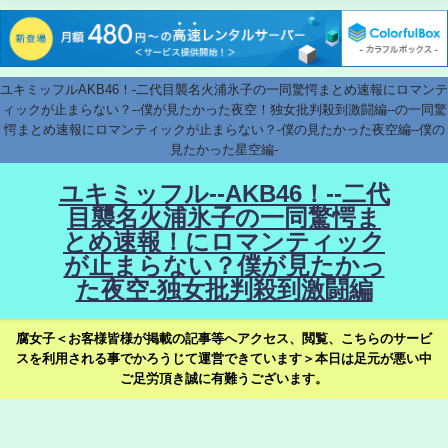
ユキミッフルAKB46！-二代目襲名火浦氷子の一同驚愕まとめ速報にロマンテ
ィックが止まらない？--僕が見たかった夜空！独女批判殺到激闘編--の一同驚
愕まとめ速報にロマンティックが止まらない？-僕の見たかった夜空編--僕の
見たかった星空編-
ユキミッフル--AKB46！--二代
目襲名火浦氷子の一同驚愕ま
とめ速報！にロマンティック
が止まらない？僕が見たかっ
た夜空-独女批判殺到激闘編
腐女子＜お客様皆様が掲載の記事等へアクセス、閲覧、こちらのサービ
スを利用される事でかろうじて運営できています＞本日は足元が悪い中
ご足労頂き誠に有難うございます。