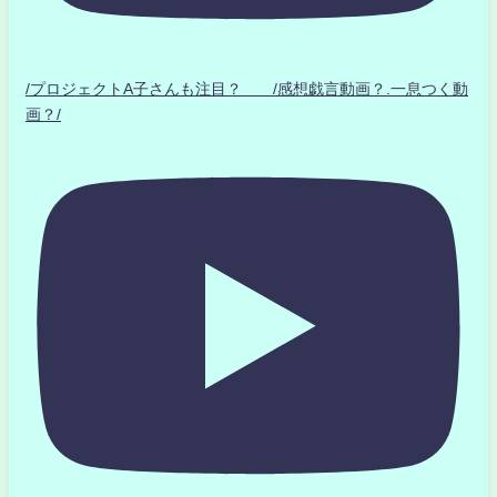
/プロジェクトA子さんも注目？ /感想戯言動画？.一息つく動
画？/