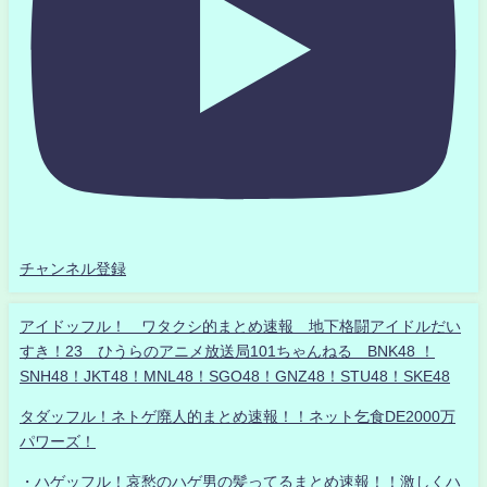
チャンネル登録
アイドッフル！ ワタクシ的まとめ速報 地下格闘アイドルだい
すき！23 ひうらのアニメ放送局101ちゃんねる BNK48 ！
SNH48！JKT48！MNL48！SGO48！GNZ48！STU48！SKE48
タダッフル！ネトゲ廃人的まとめ速報！！ネット乞食DE2000万
パワーズ！
・ハゲッフル！哀愁のハゲ男の髪ってるまとめ速報！！激しくハ