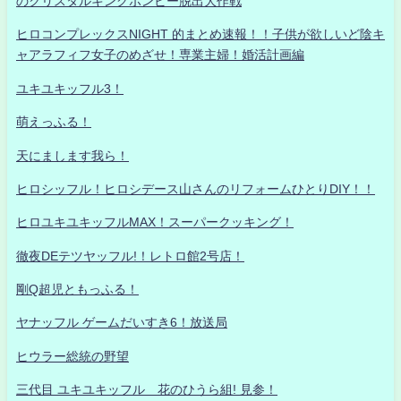
のクリスタルキングボンビー脱出大作戦
ヒロコンプレックスNIGHT 的まとめ速報！！子供が欲しいど陰キ
ャアラフィフ女子のめざせ！専業主婦！婚活計画編
ユキユキッフル3！
萌えっふる！
天にまします我ら！
ヒロシッフル！ヒロシデース山さんのリフォームひとりDIY！！
ヒロユキユキッフルMAX！スーパークッキング！
徹夜DEテツヤッフル!！レトロ館2号店！
剛Q超児ともっふる！
ヤナッフル ゲームだいすき6！放送局
ヒウラー総統の野望
三代目 ユキユキッフル 花のひうら組! 見参！