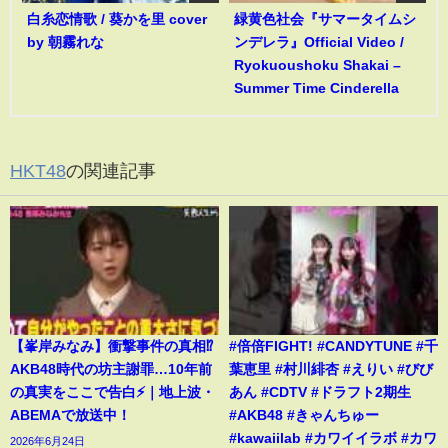
白糸恋情歌 / 葵かを里 cover
緑黄色社会『サマータイムシ
by 朝霧れな
ンデレラ』Official Video /
Ryokuoushoku Shakai –
Summer Time Cinderella
HKT48
の関連記事
【峯岸みなみ】衝撃事件の真相⁉️
#倍倍FIGHT! #CANDYTUNE #千
AKB48時代の坊主謝罪…10年前
葉恵里 #村川緋杏 #えりい #びび
の真実をここで告白⚡️｜地上波・
あん #CDTV #ドラフト2期生
ABEMAで放送中！
#AKB48 #きゃんちゅー
#kawaiilab #カワイイラボ #カワ
2026年6月24日