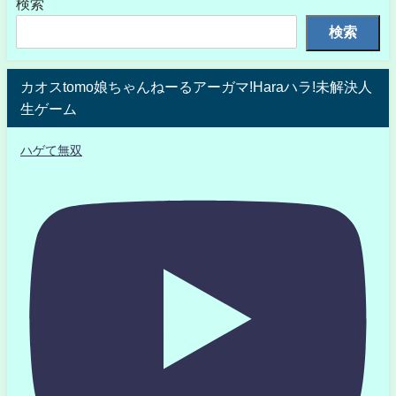
検索
検索
カオスtomo娘ちゃんねーるアーガマ!Haraハラ!未解決人
生ゲーム
ハゲて無双