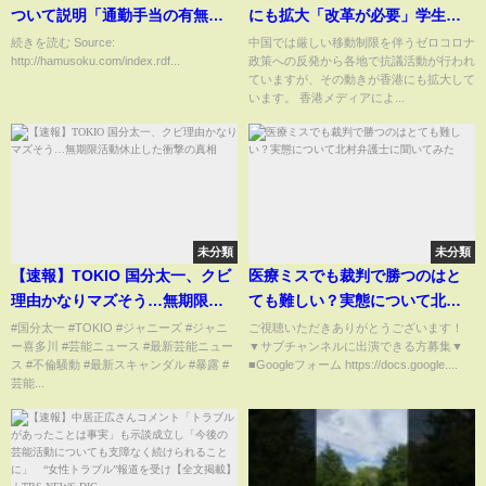
ついて説明「通勤手当の有無で
にも拡大「改革が必要」学生ら
差が出るのは公平ではないので
が中国政府を批判
続きを読む Source:
中国では厳しい移動制限を伴うゼロコロナ
http://hamusoku.com/index.rdf...
政策への反発から各地で抗議活動が行われ
課税します」「通勤手当は労働
ていますが、その動きが香港にも拡大して
の対象です」意味不明すぎて大
います。 香港メディアによ...
炎上中
未分類
未分類
【速報】TOKIO 国分太一、クビ
医療ミスでも裁判で勝つのはと
理由かなりマズそう…無期限活
ても難しい？実態について北村
動休止した衝撃の真相
弁護士に聞いてみた
#国分太一 #TOKIO #ジャニーズ #ジャニ
ご視聴いただきありがとうございます！
ー喜多川 #芸能ニュース #最新芸能ニュー
▼サブチャンネルに出演できる方募集▼
ス #不倫騒動 #最新スキャンダル #暴露 #
■Googleフォーム https://docs.google....
芸能...