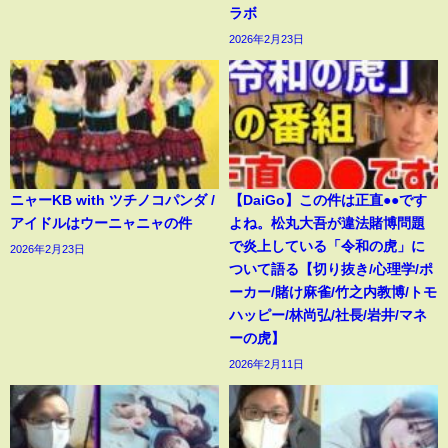
ラボ
2026年2月23日
ニャーKB with ツチノコパンダ /
【DaiGo】この件は正直●●です
アイドルはウーニャニャの件
よね。松丸大吾が違法賭博問題
で炎上している「令和の虎」に
2026年2月23日
ついて語る【切り抜き/心理学/ポ
ーカー/賭け麻雀/竹之内教博/トモ
ハッピー/林尚弘/社長/岩井/マネ
ーの虎】
2026年2月11日