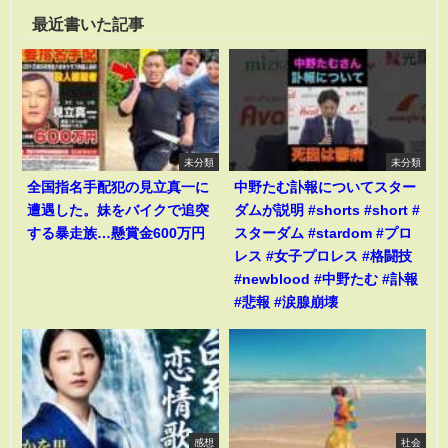
最近書いた記事
未分類
未分類
全国指名手配犯の見立真一に
中野たむ訃報についてスター
遭遇した。妹をバイクで追突
ダムが説明 #shorts #short #
する暴走族…懸賞金600万円
スターダム #stardom #プロ
レス #女子プロレス #格闘技
#newblood #中野たむ #訃報
#悲報 #涙腺崩壊
感想
社会