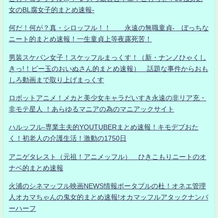
女のBL腐女子的まとめ速報-
何だ！何が？真・シロッフル！！ 永遠の無職童貞- ぼっちな
ニート的まとめ速報！一生童貞上等夜露死苦！
男装スケバン女子！スケッフルまっくす！（新・ナンノひゃくし
きっ!！ビー玉のおいぬさん的まとめ速報） 話題な事件からおも
しろ動画まで取り上げまっくす
ロボットアニメ！メカと美少女キャラだいすき永遠の非リア充・
非モテ星人 ！あらゆるマニアの為のマニアックサイト
ハルッフル-専業主夫的YOUTUBERまとめ速報！キモデブおた
く！初老人の介護生活！激動の1750日
アニゲタレスト（元祖！アニメッフル） ひきこもりニートのオ
ナベ的まとめ速報
火浦のシネマッフル映画NEWS情報ポータブルの杜！オネエ管理
人オカマちゃんの鬼女的まとめ速報!オカマッフルアタックナンバ
ーハーフ