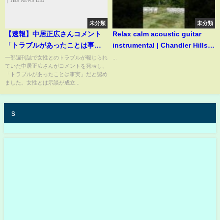
未分類
未分類
【速報】中居正広さんコメント
Relax calm acoustic guitar
「トラブルがあったことは事
instrumental | Chandler Hills
実」も示談成立し「今後の芸能
Vineyard Defiance Missouri!
一部週刊誌で女性とのトラブルが報じられ
...
ていた中居正広さんがコメントを発表し、
活動についても支障なく続けら
「トラブルがあったことは事実」だと認め
れることに」 “女性トラブ
ました。女性とは示談が成立...
ル”報道を受け【全文掲載】｜
TBS NEWS DIG
s