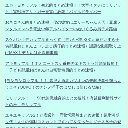
ユカ・ヨネッフル！初老的まとめ速報！！大帝イタチにラリアッ
ト！害獣神アリ・ガー被害に必殺！パイルドライバー
おネコさん的まとめ速報 僕の彼女はエリーちゃん人形！豆腐メ
ンタルメンヘラ電波中年アルバイターのぬいぐるみ男子末路編
スケバン！デカッフルまっくす（デカい強い2次元嫁だいすき子
供部屋おじさんヒロシ之古惑仔的まとめ速報）話題な動画取り上
げMAX！デカいは正義刑事編
アキヨッフル-！ネオニートスケ番長のエキストラ芸能情報局！
（子ども部屋おばさんの自宅警備員的まとめ速報）
[ヨシヨシロッフル-！！-素浪人勇者カツオンの未解決事件簿へよ
うこそYOUKO！のナンノ洋子のはなしは信じるな編）]
モリッフル！ 50代無職独身的まとめ速報！有益便利情報サイ
トの杜 モリッフル
ユキユキッフル2！ど底辺的一同驚愕騒然まとめ速報！超氷河期
世代！人生の強制ロスカットですべてを失ったキグナス氷子の愛