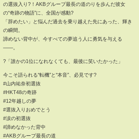
の選抜入り?！AKBグループ最長の道のりを歩んだ彼女
の“奇跡の物語”に、全国が感動?
「辞めたい」と悩んだ過去を乗り越えた先にあった、輝き
の瞬間。
諦めない背中が、今すべての夢追う人に勇気を与える
――。
?「誰かの1位になれなくても、最後に笑いたかった」
今こそ語られる“転機”と“本音”、必見です?
#山内祐奈初選抜
#HKT48の奇跡
#12年越しの夢
#選抜入りおめでとう
#涙の初選抜
#諦めなかった背中
#AKBグループ最長の道