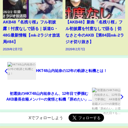
AKB48『名残り桜』フル初披
【AKB48】新曲「名残り桜」フ
露！忖度なしで語る｜坂道G・
ル初披露を忖度なしで語る｜切
48G最新情報【mk-2ラジオ放送
なさと今のAKB【第84回mk-2ラ
局#84】
ジオ切り抜き】
2026年2月7日
2026年2月7日
HKT48山内祐奈の12年の軌跡と転機とは！
初選抜のHKT48山内祐奈さん、12年目で夢掴む
AKB最長在籍メンバーの覚悟と転機「辞めたい」と
揺れた日々も…
Xでフォローしよう