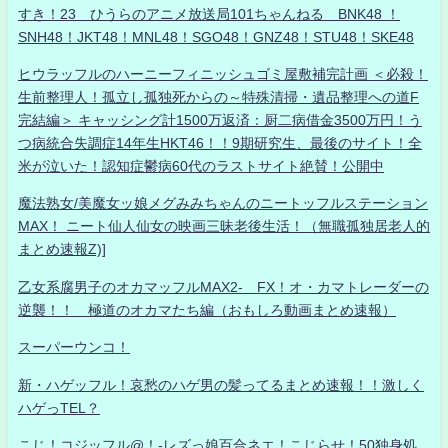
すき！23 ひうらのアニメ放送局101ちゃんねる BNK48 ！
SNH48！JKT48！MNL48！SGO48！GNZ48！STU48！SKE48
ヒウラッフルのハーニーフィニッシュゴミ屋敷補完計画 ＜必殺！
生前整理人！孤立し孤独死からの～特殊清掃・遺品整理への道F
完結編＞ キャッシング計1500万返済：厨二病借金3500万円！う
つ病統合失調症14年生HKT46！！9期研究生、最後のサイト！全
米が泣いた！認知症鬱病60代のラストサイト絶賛！公開中
魔法熟女/美魔女ッ娘メグみみちゃんのニートッフルステーション
MAX！ ニート仙人仙女の映画三昧老後生活！（無職孤独居老人的
まとめ速報Z)]
乙女系腐男子のオカマッフルMAX2- FX！オ・カマトレーダーの
逆襲！！ 極道のオカマたち編（おもしろ動画まとめ速報）
スーパーウンコ！
新・ハゲッフル！哀愁のハゲ男の髪ってるまとめ速報！！激しく
ハゲっTEL？
こじ！コジッフル@！-レズっ娘百合ネエ！こじらせ！50独身処