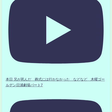
本日 兄が死んだ 葬式には行かなかった などなど 木曜ゴー
ルデン日浦劇場パート7