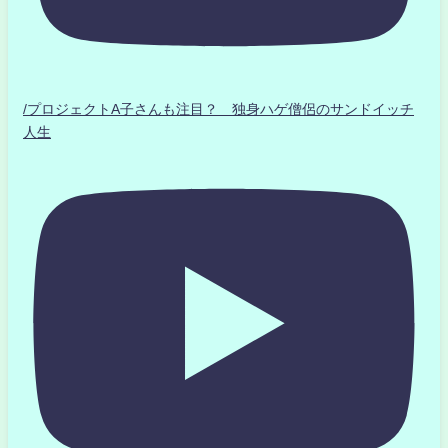
/プロジェクトA子さんも注目？ 独身ハゲ僧侶のサンドイッチ
人生