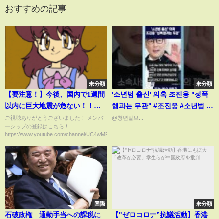
おすすめの記事
未分類
未分類
【要注意！】今後、国内で1週間
'소년범 출신' 의혹 조진웅 "성폭
以内に巨大地震が危ない！！わ
행과는 무관" #조진웅 #소년범 #
かりやすく解説します！
사람엔터테인먼트 #성폭행 #청년
ご視聴ありがとうございました！ メンバ
@청년일보...
ーシップの登録はこちら！
일보
https://www.youtube.com/channel/UC4wMR...
国際
未分類
石破政権 通勤手当への課税に
【"ゼロコロナ”抗議活動】香港