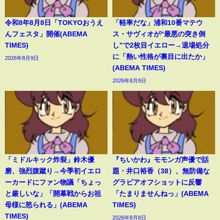
令和8年8月8日「TOKYOおうえ
「軽率だな」浦和10番マテウ
んフェスタ」開催(ABEMA
ス・サヴィオが“最悪の突き倒
TIMES)
し”で2枚目イエロー→退場処分
に「熱い性格が裏目に出たか」
2026年8月9日
(ABEMA TIMES)
2026年8月8日
「ミドルキック炸裂」鈴木優
『ちいかわ』モモンガ声優で話
磨、強烈腹蹴り→今季初イエロ
題・井口裕香（38）、無防備な
ーカードにファン物議「ちょっ
グラビアオフショットに反響
と厳しいな」「開幕戦からお祖
「たまりませんねっ」(ABEMA
母様に怒られる」(ABEMA
TIMES)
TIMES)
2026年8月8日