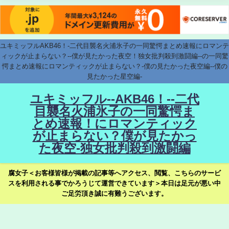
ユキミッフルAKB46！-二代目襲名火浦氷子の一同驚愕まとめ速報にロマンテ
ィックが止まらない？--僕が見たかった夜空！独女批判殺到激闘編--の一同驚
愕まとめ速報にロマンティックが止まらない？-僕の見たかった夜空編--僕の
見たかった星空編-
ユキミッフル--AKB46！--二代
目襲名火浦氷子の一同驚愕ま
とめ速報！にロマンティック
が止まらない？僕が見たかっ
た夜空-独女批判殺到激闘編
腐女子＜お客様皆様が掲載の記事等へアクセス、閲覧、こちらのサービ
スを利用される事でかろうじて運営できています＞本日は足元が悪い中
ご足労頂き誠に有難うございます。