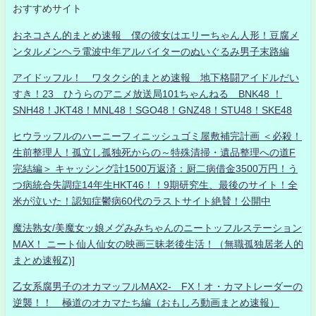
おすすめサイト
おネコさん的まとめ速報 僕の彼女はエリーちゃん人形！豆腐メ
ンタルメンヘラ電波中年アルバイターのぬいぐるみ男子末路編
アイドッフル！ ワタクシ的まとめ速報 地下格闘アイドルだい
すき！23 ひうらのアニメ放送局101ちゃんねる BNK48 ！
SNH48！JKT48！MNL48！SGO48！GNZ48！STU48！SKE48
ヒウラッフルのハーニーフィニッシュゴミ屋敷補完計画 ＜必殺！
生前整理人！孤立し孤独死からの～特殊清掃・遺品整理への道F
完結編＞ キャッシング計1500万返済：厨二病借金3500万円！う
つ病統合失調症14年生HKT46！！9期研究生、最後のサイト！全
米が泣いた！認知症鬱病60代のラストサイト絶賛！公開中
魔法熟女/美魔女ッ娘メグみみちゃんのニートッフルステーション
MAX！ ニート仙人仙女の映画三昧老後生活！（無職孤独居老人的
まとめ速報Z)]
乙女系腐男子のオカマッフルMAX2- FX！オ・カマトレーダーの
逆襲！！ 極道のオカマたち編（おもしろ動画まとめ速報）