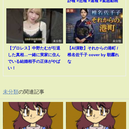
訃報 #悲報 #速報 #緊急動画
未分類
未分類
【プロレス】中野たむが引退
【AI演歌】それからの港町 /
した真相…一緒に実家に住ん
椎名佐千子 cover by 朝霧れ
でいる結婚相手の正体がやば
な
い！
未分類
の関連記事