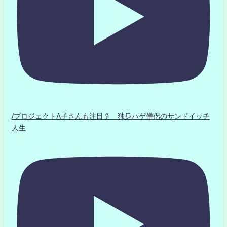
/プロジェクトA子さんも注目？ 独身ハゲ僧侶のサンドイッチ
人生