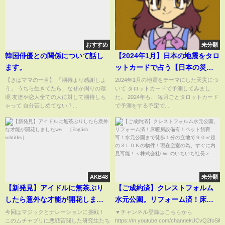
おすすめ
未分類
韓国俳優との関係について話し
【2024年1月】日本の地震をタロ
ます。
ットカードで占う【日本の災害
を占う】
【きばママの一言】 「期待より感謝しよ
2024年1月の地震をテーマにした天災につ
う」 うちら生きてたら、なぜか周りの環
いて タロットカードで予測してみまし
境 友達や恋人全ての人に対して期待しち
た。 2024年も、 毎月ごとタロットカード
ゃって 自分苦しめてない？...
で予測をする予定で...
AKB48
未分類
【新発見】アイドルに無茶ぶり
【ご成約済】クレストフォルム
したら意外な才能が開花しまし
水元公園。リフォーム済！床暖
たww ［English subtitles］
房設備有！ペット飼育可！水元
今回はマジックとナレーションに挑戦！
▼チャンネル登録はこちらから
このムチャブリに悪戦苦闘した研究生たち
https://m.youtube.com/channel/UCvQ2foS
公園まで徒歩１分の立地で９０