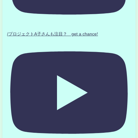
/プロジェクトA子さんも注目？ get a chance!