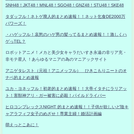
SNH48！JKT48！MNL48！SGO48！GNZ48！STU48！SKE48
タダッフル！ネトゲ廃人的まとめ速報！！ネット乞食DE2000万
パワーズ！
・ハゲッフル！哀愁のハゲ男の髪ってるまとめ速報！！激しくハ
ゲっTEL？
ロボットアニメ！メカと美少女キャラだいすき永遠の非リア充・
非モテ星人 ！あらゆるマニアの為のマニアックサイト
アニゲタレスト（元祖！アニメッフル） ひきこもりニートのオ
ナベ的まとめ速報
ユカ・ヨネッフル！初老的まとめ速報！！大帝イタチにラリアッ
ト！害獣神アリ・ガー被害に必殺！パイルドライバー
ヒロコンプレックスNIGHT 的まとめ速報！！子供が欲しいど陰キ
ャアラフィフ女子のめざせ！専業主婦！婚活計画編
萌えっとこあに！