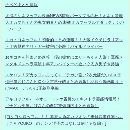
ナベ的まとめ速報
火浦のシネマッフル映画NEWS情報ポータブルの杜！オネエ管理
人オカマちゃんの鬼女的まとめ速報!オカマッフルアタックナンバ
ーハーフ
ユカ・ヨネッフル！初老的まとめ速報！！大帝イタチにラリアッ
ト！害獣神アリ・ガー被害に必殺！パイルドライバー
おネコさん的まとめ速報 僕の彼女はエリーちゃん人形！豆腐メ
ンタルメンヘラ電波中年アルバイターのぬいぐるみ男子末路編
スケバン！デカッフルまっくす（デカい強い2次元嫁だいすき子
供部屋おじさんヒロシ之古惑仔的まとめ速報）話題な動画取り上
げMAX！デカいは正義刑事編
アキヨッフル-！ネオニートスケ番長のエキストラ芸能情報局！
（子ども部屋おばさんの自宅警備員的まとめ速報）
[ヨシヨシロッフル-！！-素浪人勇者カツオンの未解決事件簿へよ
うこそYOUKO！のナンノ洋子のはなしは信じるな編）]