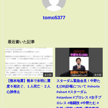
tomo5377
最近書いた記事
未分類
未分類
【熊本地震】熊本で未明に震
スターダム緊急会見！中野た
度６相次ぐ、１人死亡・２人
む(38)訃報について #shorts
心肺停止
#short #スターダム
#stardom #プロレス #女子プ
ロレス #格闘技 #中野たむ #