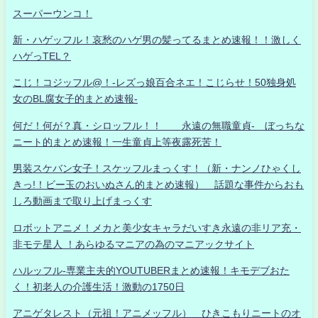
スーパーウンコ！
新・ハゲッフル！哀愁のハゲ男の髪ってるまとめ速報！！激しく
ハゲっTEL？
こじ！コジッフル@！-レズっ娘百合ネエ！こじらせ！50独身処
女のBL腐女子的まとめ速報-
何だ！何が？真・シロッフル！！ 永遠の無職童貞- ぼっちな
ニート的まとめ速報！一生童貞上等夜露死苦！
男装スケバン女子！スケッフルまっくす！（新・ナンノひゃくし
きっ!！ビー玉のおいぬさん的まとめ速報） 話題な事件からおも
しろ動画まで取り上げまっくす
ロボットアニメ！メカと美少女キャラだいすき永遠の非リア充・
非モテ星人 ！あらゆるマニアの為のマニアックサイト
ハルッフル-専業主夫的YOUTUBERまとめ速報！キモデブおた
く！初老人の介護生活！激動の1750日
アニゲタレスト（元祖！アニメッフル） ひきこもりニートのオ