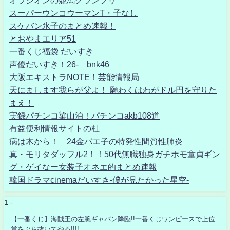
オラシオンの競馬グランプリ
スーパーウンコウーマンT・子なし
スケバン氷子のまとめ速報！
とおやまエリア51
一番くじ福袋 だいすき
声優だいすき！26- bnk46
大阪エキストラNOTE！芸能情報局
天にまします我らが父よ！ 願わくはわがドル円を守りた
まえ！
実録パチンコ梁山泊！パチンコakb108道
有益便利情報サイトの杜
病は木から！ 24金バエ子の特発性間質性肺炎
真・モリタダッフル2！！50代無職独身ガチホモ童貞ギン
グ・ゲイなー女装子オネエ的まとめ速報
韓国ドラマcinemaだいすき-僕が見たかった星空-
1 -
【一番くじ】海賊王の左腕ギャバン降臨!!一番くじワンピースで上位
賞をぶち抜いてやる!!!!