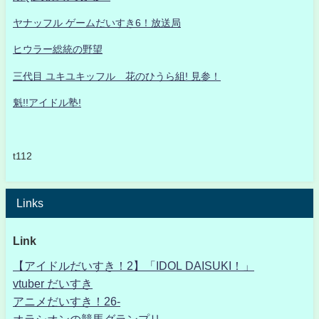
ヤナッフル ゲームだいすき6！放送局
ヒウラー総統の野望
三代目 ユキユキッフル 花のひうら組! 見参！
魁!!アイドル塾!
t112
Links
Link
【アイドルだいすき！2】「IDOL DAISUKI！」
vtuber だいすき
アニメだいすき！26-