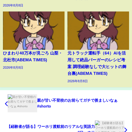
2026年8月8日
ひまわり40万本が見ごろ 山梨・
元トラック運転手（64）AIを活
北杜市(ABEMA TIMES)
用して絶品バーガーのレシピ考
案 調理経験なしで大ヒットの舞
2026年8月8日
台裏(ABEMA TIMES)
2026年8月8日
親が甘い不登校のお前らてガチで羨ましいなぁ
#shorto
【経験者が語る】ワーホリ渡航前のリアルな英語力