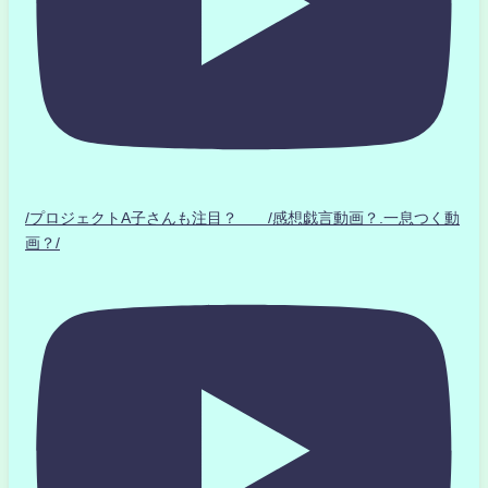
/プロジェクトA子さんも注目？ /感想戯言動画？.一息つく動
画？/