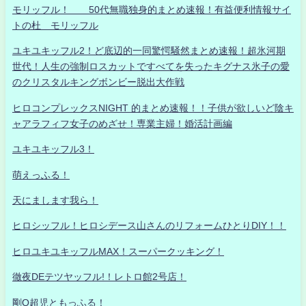
モリッフル！ 50代無職独身的まとめ速報！有益便利情報サイ
トの杜 モリッフル
ユキユキッフル2！ど底辺的一同驚愕騒然まとめ速報！超氷河期
世代！人生の強制ロスカットですべてを失ったキグナス氷子の愛
のクリスタルキングボンビー脱出大作戦
ヒロコンプレックスNIGHT 的まとめ速報！！子供が欲しいど陰キ
ャアラフィフ女子のめざせ！専業主婦！婚活計画編
ユキユキッフル3！
萌えっふる！
天にまします我ら！
ヒロシッフル！ヒロシデース山さんのリフォームひとりDIY！！
ヒロユキユキッフルMAX！スーパークッキング！
徹夜DEテツヤッフル!！レトロ館2号店！
剛Q超児ともっふる！