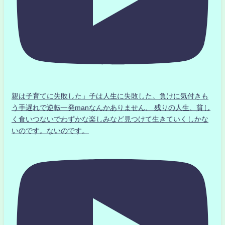
親は子育てに失敗した」子は人生に失敗した。負けに気付きも
う手遅れで逆転一発manなんかありません、 残りの人生、貧し
く食いつないでわずかな楽しみなど見つけて生きていくしかな
いのです。ないのです。