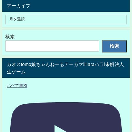
アーカイブ
検索
検索
カオスtomo娘ちゃんねーるアーガマ!Haraハラ!未解決人
生ゲーム
ハゲて無双