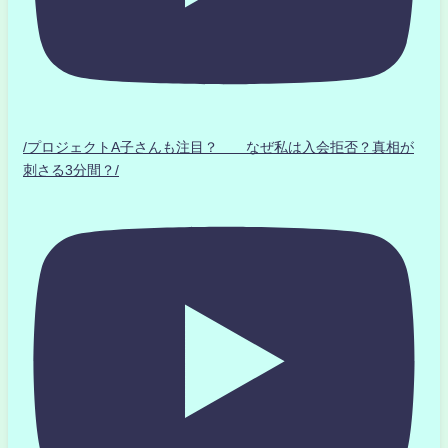
/プロジェクトA子さんも注目？ なぜ私は入会拒否？真相が
刺さる3分間？/