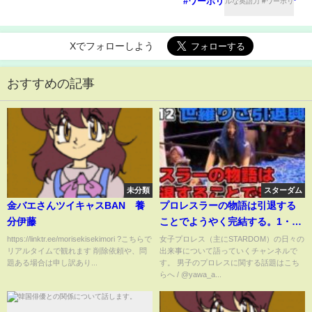
#ワーホリ
Xでフォローしよう
おすすめの記事
未分類
スターダム
金バエさんツイキャスBAN 養
プロレスラーの物語は引退する
分伊藤
ことでようやく完結する。1・12
後楽園ホール～世羅りさ引退興
https://linktr.ee/morisekisekimori ?こちらで
女子プロレス（主にSTARDOM）の日々の
リアルタイムで観れます 削除依頼や、問
出来事について語っていくチャンネルで
行感想
題ある場合は申し訳あり...
す。 男子のプロレスに関する話題はこち
らへ / @yawa_a...