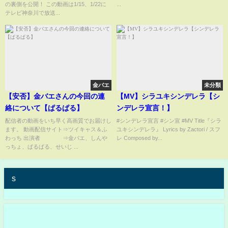
の裏側を公開！ この動画は1/15、1/22に
...
㎡超の３ＬＤＫの物件！現在空
テレビ神奈川で放送...
室の為、すぐに内見可能！＜株
式会社One のいちいち社長＞
金バエ
未分類
【安否】金バエさんの今回の連
【MV】シラユキシンデレラ【シ
絡について【ぱるぱる】
ンデレラ宣言！】
配信者の動画をいち早く高画質でお届けし
#シンデレラ宣言 #シン宣 #MV Title『シラ
ます。 動画配信サイト⇒ツイキャス＆ふ
ユキシンデレラ』 Lyrics by Zactori / スフ
わっち 出演者 ⇒金バエ、しんや
レ Composed by...
っちょ、ぱるぱる、せいじ ...
s