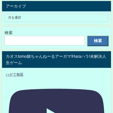
アーカイブ
検索
検索
カオスtomo娘ちゃんねーるアーガマ!Haraハラ!未解決人
生ゲーム
ハゲて無双