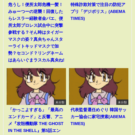
危うし！便所太郎危機一髪！
特殊詐欺対策で注目の防犯ア
みゅーつーの逆襲！回復した
プリ「デジポリス」(ABEMA
らレスラー経験者金バエ、便
TIMES)
所太郎プロレス試合中に突撃
参戦する？そん時はタイガー
マスクの姿？真央ちゃんスタ
ーライトキッドマスクで加
勢？セコンド？リングネーム
はあらいぐまラスカル真央ね!
未分類
未分類
「かっこよすぎる」「最高の
代表監督選任めぐり 韓国サッ
エンドカード」と反響、アニ
カー協会に家宅捜索(ABEMA
メ『攻殻機動隊 THE GHOST
TIMES)
IN THE SHELL』第5話エン