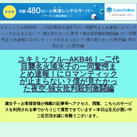
ユキミッフルAKB46！-二代目襲名火浦氷子の一同驚愕まとめ速報にロマンテ
ィックが止まらない？--僕が見たかった夜空！独女批判殺到激闘編--の一同驚
愕まとめ速報にロマンティックが止まらない？-僕の見たかった夜空編--僕の
見たかった星空編-
ユキミッフル--AKB46！--二代
目襲名火浦氷子の一同驚愕ま
とめ速報！にロマンティック
が止まらない？僕が見たかっ
た夜空-独女批判殺到激闘編
腐女子＜お客様皆様が掲載の記事等へアクセス、閲覧、こちらのサービ
スを利用される事でかろうじて運営できています＞本日は足元が悪い中
ご足労頂き誠に有難うございます。