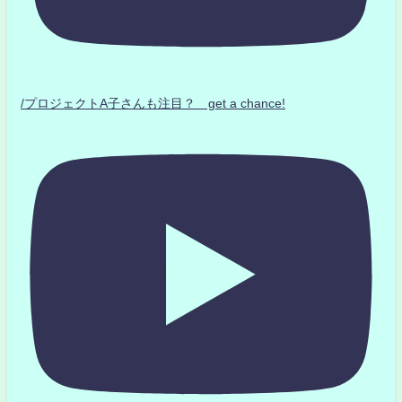
/プロジェクトA子さんも注目？ get a chance!