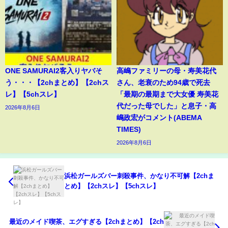
ONE SAMURAI2客入りヤバそ
高嶋ファミリーの母・寿美花代
う・・・【2chまとめ】【2chス
さん、老衰のため94歳で死去
レ】【5chスレ】
「最期の最期まで大女優 寿美花
代だった母でした」と息子・高
2026年8月6日
嶋政宏がコメント(ABEMA
TIMES)
2026年8月6日
浜松ガールズバー刺殺事件、かなり不可解【2chま
とめ】【2chスレ】【5chスレ】
最近のメイド喫茶、エグすぎる【2chまとめ】【2ch