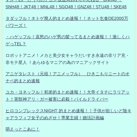
SNH48！JKT48！MNL48！SGO48！GNZ48！STU48！SKE48
タダッフル！ネトゲ廃人的まとめ速報！！ネット乞食DE2000万
パワーズ！
・ハゲッフル！哀愁のハゲ男の髪ってるまとめ速報！！激しくハ
ゲっTEL？
ロボットアニメ！メカと美少女キャラだいすき永遠の非リア充・
非モテ星人 ！あらゆるマニアの為のマニアックサイト
アニゲタレスト（元祖！アニメッフル） ひきこもりニートのオ
ナベ的まとめ速報
ユカ・ヨネッフル！初老的まとめ速報！！大帝イタチにラリアッ
ト！害獣神アリ・ガー被害に必殺！パイルドライバー
ヒロコンプレックスNIGHT 的まとめ速報！！子供が欲しいど陰キ
ャアラフィフ女子のめざせ！専業主婦！婚活計画編
萌えっとこあに！