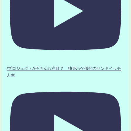
/プロジェクトA子さんも注目？ 独身ハゲ僧侶のサンドイッチ
人生