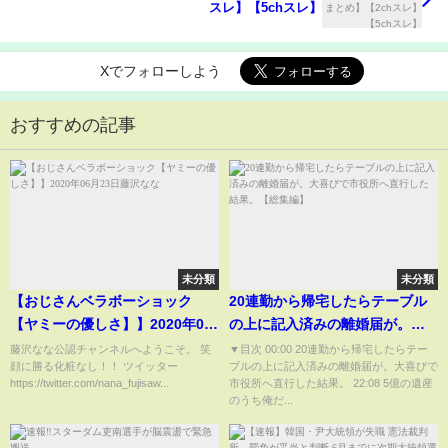
スレ】【5chスレ】
Xでフォローしよう
おすすめの記事
未分類
未分類
【おじさんベラボーショック
20連勤から帰宅したらテーブル
【ヤミーの優しさ】】2020年06
の上に記入済みの離婚届が。大
月23日藤沢なな
喜びで市役所へ直行した結果。
藤沢なな公認チャンネルへようこそ。 笑
▼目次 00:00 20連勤から帰宅したらテー
顔に勝る化粧なし！！ ツイッター
ブルの上に記入済みの離婚届が。大喜びで
【総集編】
https://twitter.com/nana_fujisaw...
市役所へ直行した結果。 22:08 5億の遺産
のうち俺だ...