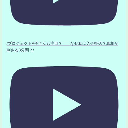
/プロジェクトA子さんも注目？ なぜ私は入会拒否？真相が
刺さる3分間？/