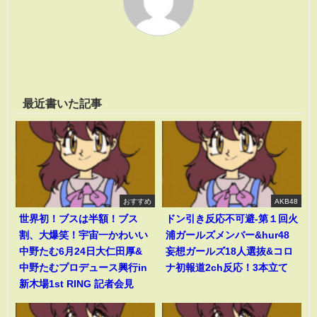
最近書いた記事
おすすめ
AKB48
世界初！ブスは半額！ブス
ドン引き反応不可避-第１回火
割、大爆笑！宇宙一かわいい
浦ガールズメンバー&hur48
中野たむ6月24日大仁田厚&
妄想ガールズ18人選抜&コロ
中野たむプロデュース興行in
ナ初報道2ch反応！3本立て
新木場1st RING 記者会見