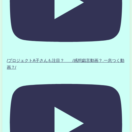
/プロジェクトA子さんも注目？ /感想戯言動画？.一息つく動
画？/