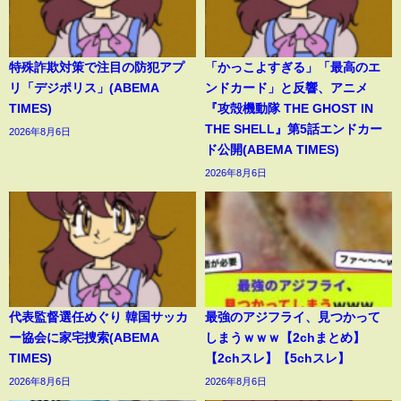
特殊詐欺対策で注目の防犯アプ
「かっこよすぎる」「最高のエ
リ「デジポリス」(ABEMA
ンドカード」と反響、アニメ
TIMES)
『攻殻機動隊 THE GHOST IN
THE SHELL』第5話エンドカー
2026年8月6日
ド公開(ABEMA TIMES)
2026年8月6日
代表監督選任めぐり 韓国サッカ
最強のアジフライ、見つかって
ー協会に家宅捜索(ABEMA
しまうｗｗｗ【2chまとめ】
TIMES)
【2chスレ】【5chスレ】
2026年8月6日
2026年8月6日