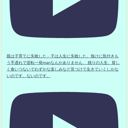
親は子育てに失敗した」子は人生に失敗した。負けに気付きも
う手遅れで逆転一発manなんかありません、 残りの人生、貧し
く食いつないでわずかな楽しみなど見つけて生きていくしかな
いのです。ないのです。