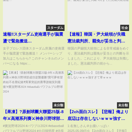
スターダム
社会
速報‼️スターダム吏南選手が脳震
【速報】韓国・尹大統領が失職
盪で緊急搬送…
憲法裁判所、罷免が妥当と判断 6
月までに次期大統領選
女子プロレス団体スターダム所属の吏南選
韓国の尹錫悦大統領による非常戒厳をめぐ
手が脳震盪で緊急搬送！ メンバーシップ
り、憲法裁判所は罷免が妥当との判断を示
加入はこちらから? このチャンネルのメン
しました。これにより、尹大統領は失職し
バーになる https:...
ました。憲法裁判所の前から...
未分類
未分類
【果凍】?原創球團大聯盟25版-8
【2ch面白スレ】【悲報】俺より
年⚔️高潮系列賽⚔️神奈川野球部成
底辺は存在しないｗｗｗ強すぎ
功逆襲優勝?寶可夢有望終結不名
て草ｗｗｗ
#實況野球2024 #パワプロ2024 #ebaseball
1:名無しさん＠お腹いっぱい
パワフルプロ野球2024 #台日韓明星 #信長
2025.05.09(Fri) 【2ch面白スレ】【悲報】
譽紀錄❓異軍突起的賽季誰能笑到