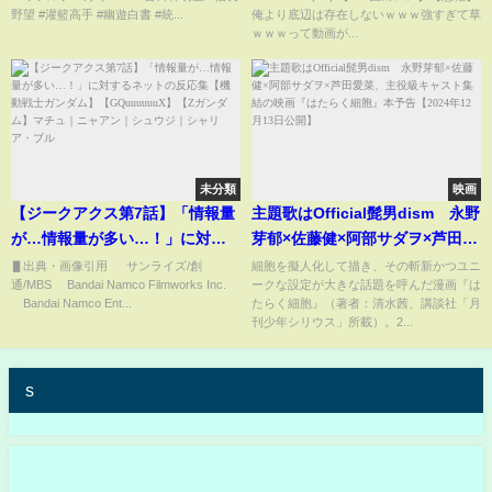
野望 #灌籃高手 #幽遊白書 #統...
俺より底辺は存在しないｗｗｗ強すぎて草
最後?#實況野球2024
ｗｗｗって動画が...
#ebaseballパワフルプロ野球
2024
未分類
映画
【ジークアクス第7話】「情報量
主題歌はOfficial髭男dism 永野
が…情報量が多い…！」に対す
芽郁×佐藤健×阿部サダヲ×芦田愛
るネットの反応集【機動戦士ガ
菜、主役級キャスト集結の映画
▋出典・画像引用 © サンライズ/創
細胞を擬人化して描き、その斬新かつユニ
通/MBS ©Bandai Namco Filmworks Inc.
ークな設定が大きな話題を呼んだ漫画『は
ンダム】【GQuuuuuuX】【Zガ
『はたらく細胞』本予告【2024
©Bandai Namco Ent...
たらく細胞』（著者：清水茜、講談社「月
ンダム】マチュ｜ニャアン｜シ
年12月13日公開】
刊少年シリウス」所載）。2...
ュウジ｜シャリア・ブル
s