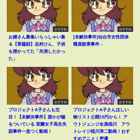
おすすめ
おすすめ
お婿さん募集いらっしゃい集
[未解決事件]仙台市女性団体
＆【菩薩顔】志村けん、子供
職員殺害事件 -
を授かってた「共演したかっ
た」
おすすめ
おすすめ
プロジェクトA子さんも注
プロジェクトA子さんほしい
目！【未解決事件】誰かが嘘
物リスト公開15円から！ ア
をついている 室蘭女子高生失
ウトジュンジ全員稲川 アウ
踪事件一息つく動画！
トレイジ稲川淳二動画！おす
すめアニメ！声優