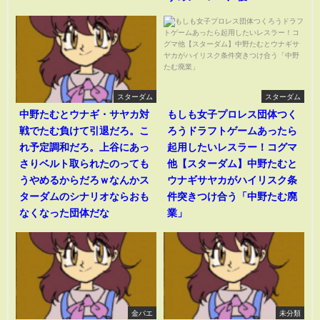
スターダム
スターダム
中野たむとウナギ・サヤカ対
もしも女子プロレス団体つく
戦でたむ負けて引退だろ。こ
ろうドラフトゲームあったら
れ予定調和だろ。上谷にあっ
起用したいレスラー！コグマ
さりベルト取られたのっても
他【スターダム】中野たむと
うやめるからだろｗなんかス
ウナギサヤカがハイリスク条
ターダムのシナリオならおも
件突きつけ合う「中野たむ廃
なくなった団体だな
業」
金バエ
未分類