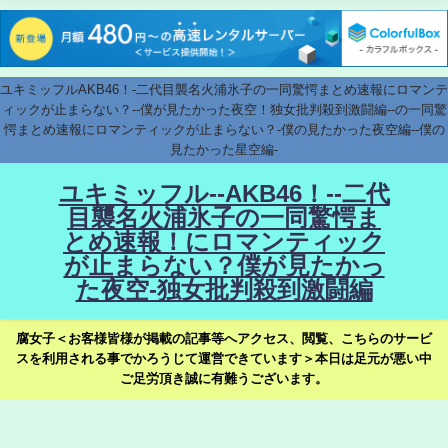
ユキミッフルAKB46！-二代目襲名火浦氷子の一同驚愕まとめ速報にロマンテ
ィックが止まらない？--僕が見たかった夜空！独女批判殺到激闘編--の一同驚
愕まとめ速報にロマンティックが止まらない？-僕の見たかった夜空編--僕の
見たかった星空編-
ユキミッフル--AKB46！--二代
目襲名火浦氷子の一同驚愕ま
とめ速報！にロマンティック
が止まらない？僕が見たかっ
た夜空-独女批判殺到激闘編
腐女子＜お客様皆様が掲載の記事等へアクセス、閲覧、こちらのサービ
スを利用される事でかろうじて運営できています＞本日は足元が悪い中
ご足労頂き誠に有難うございます。