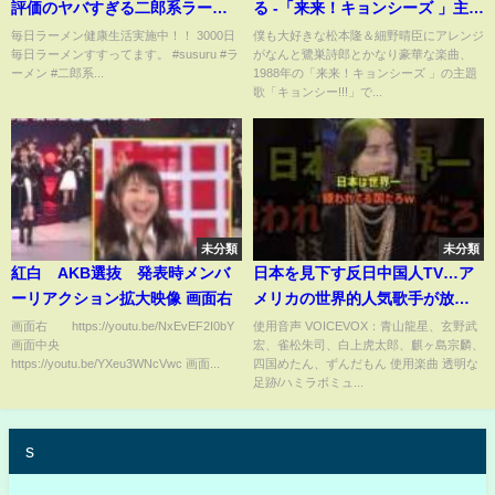
評価のヤバすぎる二郎系ラーメ
る -「来来！キョンシーズ 」主題
ン店に突撃してみた結果‥
歌 秋山絵美
毎日ラーメン健康生活実施中！！ 3000日
僕も大好きな松本隆＆細野晴臣にアレンジ
毎日ラーメンすすってます。 #susuru #ラ
がなんと鷺巣詩郎とかなり豪華な楽曲、
#shorts
ーメン #二郎系...
1988年の「来来！キョンシーズ 」の主題
歌「キョンシー!!!」で...
未分類
未分類
紅白 AKB選抜 発表時メンバ
日本を見下す反日中国人TV…ア
ーリアクション拡大映像 画面右
メリカの世界的人気歌手が放っ
た衝撃の一言にスタジオが凍り
画面右 https://youtu.be/NxEvEF2I0bY
使用音声 VOICEVOX：青山龍星、玄野武
画面中央
宏、雀松朱司、白上虎太郎、麒ヶ島宗麟、
ついた
https://youtu.be/YXeu3WNcVwc 画面...
四国めたん、ずんだもん 使用楽曲 透明な
足跡/ハミラボミュ...
s