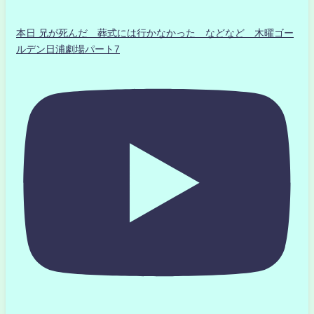
本日 兄が死んだ 葬式には行かなかった などなど 木曜ゴー
ルデン日浦劇場パート7