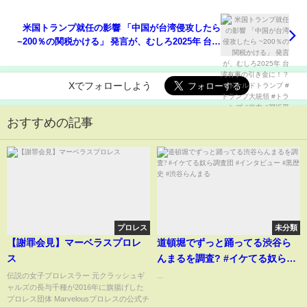
米国トランプ就任の影響 「中国が台湾侵攻したら
~200％の関税かける」 発言が、むしろ2025年 台湾
有事の引き金に！？ #ドナルドトランプ #トランプ大
統領 #トランプ #米中 #習近平
Xでフォローしよう
おすすめの記事
プロレス
未分類
【謝罪会見】マーベラスプロレ
道頓堀でずっと踊ってる渋谷ら
ス
んまるを調査? #イケてる奴ら調
査団 #インタビュー #黒歴史 #渋
伝説の女子プロレスラー 元クラッシュギ
...
ャルズの長与千種が2016年に旗揚げした
谷らんまる
プロレス団体 Marvelousプロレスの公式チ