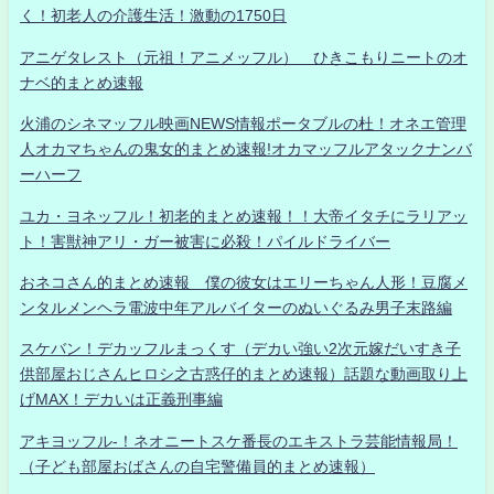
く！初老人の介護生活！激動の1750日
アニゲタレスト（元祖！アニメッフル） ひきこもりニートのオ
ナベ的まとめ速報
火浦のシネマッフル映画NEWS情報ポータブルの杜！オネエ管理
人オカマちゃんの鬼女的まとめ速報!オカマッフルアタックナンバ
ーハーフ
ユカ・ヨネッフル！初老的まとめ速報！！大帝イタチにラリアッ
ト！害獣神アリ・ガー被害に必殺！パイルドライバー
おネコさん的まとめ速報 僕の彼女はエリーちゃん人形！豆腐メ
ンタルメンヘラ電波中年アルバイターのぬいぐるみ男子末路編
スケバン！デカッフルまっくす（デカい強い2次元嫁だいすき子
供部屋おじさんヒロシ之古惑仔的まとめ速報）話題な動画取り上
げMAX！デカいは正義刑事編
アキヨッフル-！ネオニートスケ番長のエキストラ芸能情報局！
（子ども部屋おばさんの自宅警備員的まとめ速報）