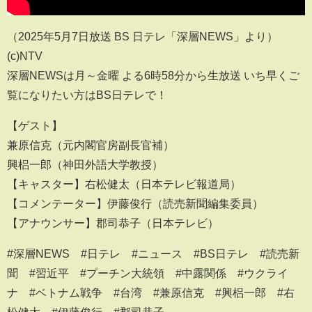
（2025年5月7日放送 BS 日テレ「深層NEWS」より）
(c)NTV
深層NEWSは月～金曜 よる6時58分から生放送 いち早くご
覧になりたい方はBS日テレで！
【ゲスト】
兼原信克（元内閣官房副長官補）
興梠一郎（神田外語大学教授）
【キャスター】右松健太（日本テレビ報道局）
【コメンテーター】伊藤俊行（読売新聞編集委員）
【アナウンサー】郡司恭子（日本テレビ）
#深層NEWS #日テレ #ニュース #BS日テレ #読売新
聞 #習近平 #プーチン大統領 #中露関係 #ウクライ
ナ #ベトナム戦争 #台湾 #兼原信克 #興梠一郎 #右
松健太 #伊藤俊行 #郡司恭子