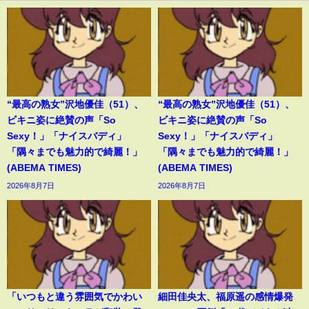
“最高の熟女”沢地優佳（51）、
“最高の熟女”沢地優佳（51）、
ビキニ姿に絶賛の声「So
ビキニ姿に絶賛の声「So
Sexy！」「ナイスバディ」
Sexy！」「ナイスバディ」
「隅々までも魅力的で綺麗！」
「隅々までも魅力的で綺麗！」
(ABEMA TIMES)
(ABEMA TIMES)
2026年8月7日
2026年8月7日
「いつもと違う雰囲気でかわい
細田佳央太、福原遥の感情爆発