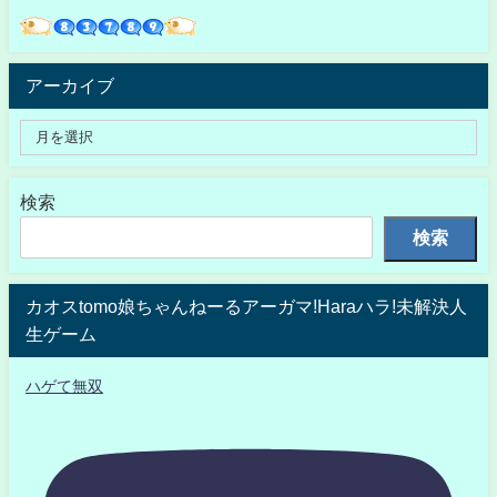
アーカイブ
検索
検索
カオスtomo娘ちゃんねーるアーガマ!Haraハラ!未解決人
生ゲーム
ハゲて無双