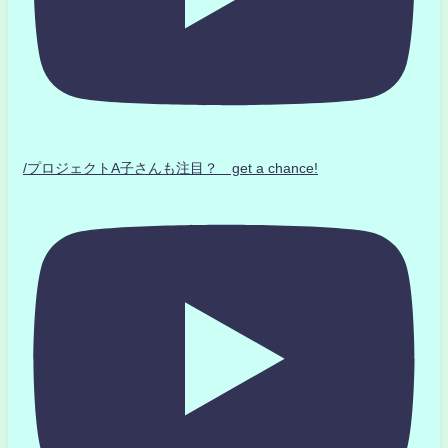
/プロジェクトA子さんも注目？ get a chance!