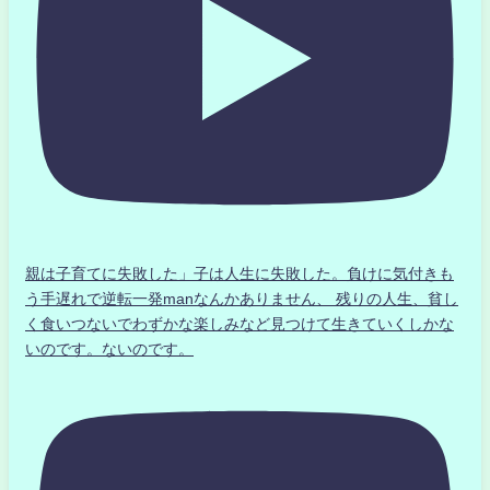
親は子育てに失敗した」子は人生に失敗した。負けに気付きも
う手遅れで逆転一発manなんかありません、 残りの人生、貧し
く食いつないでわずかな楽しみなど見つけて生きていくしかな
いのです。ないのです。