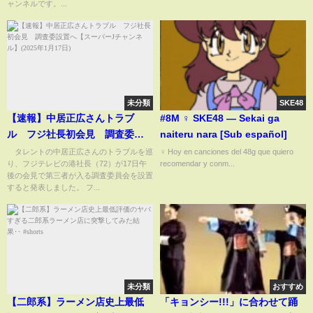
ャンネルです。...
未分類
SKE48
【速報】中居正広さんトラブ
#8M ♀️ SKE48 — Sekai ga
ル フジ社長初会見 調査委設
naiteru nara [Sub español]
置へ【スーパーJチャンネル】
タレントの中居正広さんのトラブルを巡
♀️ Hoy en canciones del 48g que quiero
り、フジテレビの港社長（72）が17日午
recomendar y conm...
(2025年1月17日)
後の会見で第三者が入る調査委員会を設置
すると発表しました。 フ...
未分類
おすすめ
【二郎系】ラーメン店史上最低
「キョンシー!!!」に合わせて踊