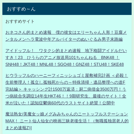
おすすめ～ん
おすすめサイト
おネコさん的まとめ速報 僕の彼女はエリーちゃん人形！豆腐メ
ンタルメンヘラ電波中年アルバイターのぬいぐるみ男子末路編
アイドッフル！ ワタクシ的まとめ速報 地下格闘アイドルだい
すき！23 ひうらのアニメ放送局101ちゃんねる BNK48 ！
SNH48！JKT48！MNL48！SGO48！GNZ48！STU48！SKE48
ヒウラッフルのハーニーフィニッシュゴミ屋敷補完計画 ＜必殺！
生前整理人！孤立し孤独死からの～特殊清掃・遺品整理への道F
完結編＞ キャッシング計1500万返済：厨二病借金3500万円！う
つ病統合失調症14年生HKT46！！9期研究生、最後のサイト！全
米が泣いた！認知症鬱病60代のラストサイト絶賛！公開中
魔法熟女/美魔女ッ娘メグみみちゃんのニートッフルステーション
MAX！ ニート仙人仙女の映画三昧老後生活！（無職孤独居老人的
まとめ速報Z)]