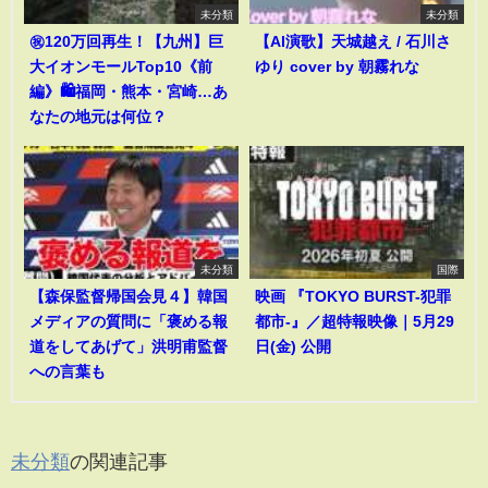
未分類
未分類
㊗️120万回再生！【九州】巨
【AI演歌】天城越え / 石川さ
大イオンモールTop10《前
ゆり cover by 朝霧れな
編》🛍️福岡・熊本・宮崎…あ
なたの地元は何位？
未分類
国際
【森保監督帰国会見４】韓国
映画 『TOKYO BURST-犯罪
メディアの質問に「褒める報
都市-』／超特報映像｜5月29
道をしてあげて」洪明甫監督
日(金) 公開
への言葉も
未分類
の関連記事