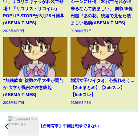
い」リコリコキャラが和装で登
シーンに圧倒「20代でそれが出
場！『リコリス・リコイル』
来るなんて羨ましい」 興収45億
POP UP STOREが8月28日開幕
円超『あの花』続編で見せた凄
(ABEMA TIMES)
まじい熱演(ABEMA TIMES)
2026年8月7日
2026年8月7日
“無銭飲食”複数の早大生が関与
婚活女子ワイ(35)、心折れそう…
か 大学が異例の注意喚起
【2chまとめ】【2chスレ】
(ABEMA TIMES)
【5chスレ】
2026年8月7日
2026年8月7日
【台湾有事】中国は戦争できない