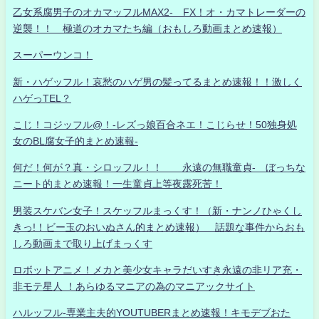
乙女系腐男子のオカマッフルMAX2- FX！オ・カマトレーダーの
逆襲！！ 極道のオカマたち編（おもしろ動画まとめ速報）
スーパーウンコ！
新・ハゲッフル！哀愁のハゲ男の髪ってるまとめ速報！！激しく
ハゲっTEL？
こじ！コジッフル@！-レズっ娘百合ネエ！こじらせ！50独身処
女のBL腐女子的まとめ速報-
何だ！何が？真・シロッフル！！ 永遠の無職童貞- ぼっちな
ニート的まとめ速報！一生童貞上等夜露死苦！
男装スケバン女子！スケッフルまっくす！（新・ナンノひゃくし
きっ!！ビー玉のおいぬさん的まとめ速報） 話題な事件からおも
しろ動画まで取り上げまっくす
ロボットアニメ！メカと美少女キャラだいすき永遠の非リア充・
非モテ星人 ！あらゆるマニアの為のマニアックサイト
ハルッフル-専業主夫的YOUTUBERまとめ速報！キモデブおた