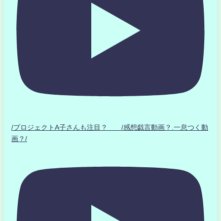
/プロジェクトA子さんも注目？ /感想戯言動画？.一息つく動
画？/