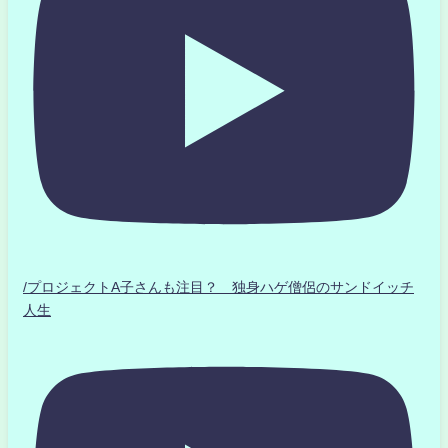
/プロジェクトA子さんも注目？ 独身ハゲ僧侶のサンドイッチ
人生