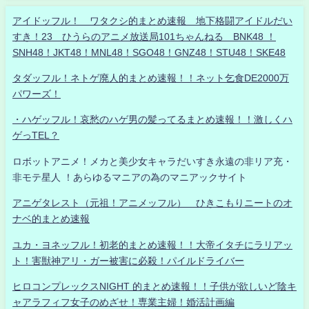
アイドッフル！ ワタクシ的まとめ速報 地下格闘アイドルだい
すき！23 ひうらのアニメ放送局101ちゃんねる BNK48 ！
SNH48！JKT48！MNL48！SGO48！GNZ48！STU48！SKE48
タダッフル！ネトゲ廃人的まとめ速報！！ネット乞食DE2000万
パワーズ！
・ハゲッフル！哀愁のハゲ男の髪ってるまとめ速報！！激しくハ
ゲっTEL？
ロボットアニメ！メカと美少女キャラだいすき永遠の非リア充・
非モテ星人 ！あらゆるマニアの為のマニアックサイト
アニゲタレスト（元祖！アニメッフル） ひきこもりニートのオ
ナベ的まとめ速報
ユカ・ヨネッフル！初老的まとめ速報！！大帝イタチにラリアッ
ト！害獣神アリ・ガー被害に必殺！パイルドライバー
ヒロコンプレックスNIGHT 的まとめ速報！！子供が欲しいど陰キ
ャアラフィフ女子のめざせ！専業主婦！婚活計画編