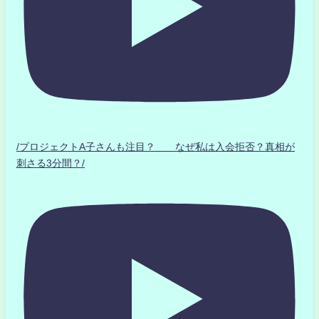
/プロジェクトA子さんも注目？ なぜ私は入会拒否？真相が
刺さる3分間？/