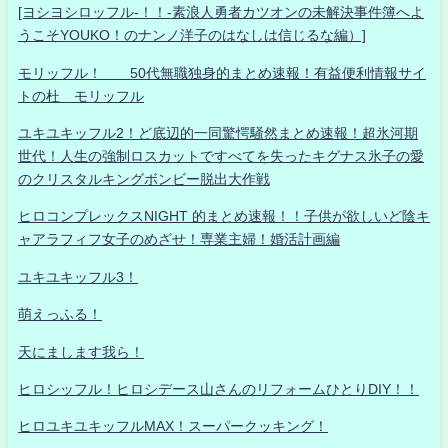
[ヨシヨシロッフル-！！-素浪人勇者カツオンの未解決事件簿へよ
うこそYOUKO！のナンノ洋子のはなしは信じるな編）]
モリッフル！ 50代無職独身的まとめ速報！有益便利情報サイ
トの杜 モリッフル
ユキユキッフル2！ど底辺的一同驚愕騒然まとめ速報！超氷河期
世代！人生の強制ロスカットですべてを失ったキグナス氷子の愛
のクリスタルキングボンビー脱出大作戦
ヒロコンプレックスNIGHT 的まとめ速報！！子供が欲しいど陰キ
ャアラフィフ女子のめざせ！専業主婦！婚活計画編
ユキユキッフル3！
萌えっふる！
天にまします我ら！
ヒロシッフル！ヒロシデース山さんのリフォームひとりDIY！！
ヒロユキユキッフルMAX！スーパークッキング！