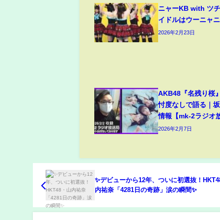
ニャーKB with ツ
イドルはウーニャ
2026年2月23日
AKB48『名残り
忖度なしで語る｜坂
情報【mk-2ラジオ
2026年2月7日
✨デビューから12年、ついに初選抜！HKT4
内祐奈「4281日の奇跡」涙の瞬間✨