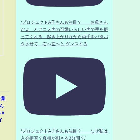
/プロジェクトA子さんも注目？ お母さん
だよ とアニメ声の可愛いらしい声で手を振
ってくれる 起き上がりながら両手をパタパ
タさせて 右へ左へと ダンスする
千葉
あん
 #
イ
/プロジェクトA子さんも注目？ なぜ私は
入会拒否？真相が刺さる3分間？/