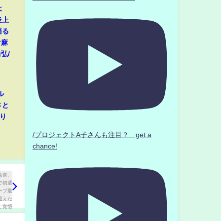
よ
炎上
語る
け麻
弘/
ル
さと
切り
/プロジェクトA子さんも注目？ get a
chance!