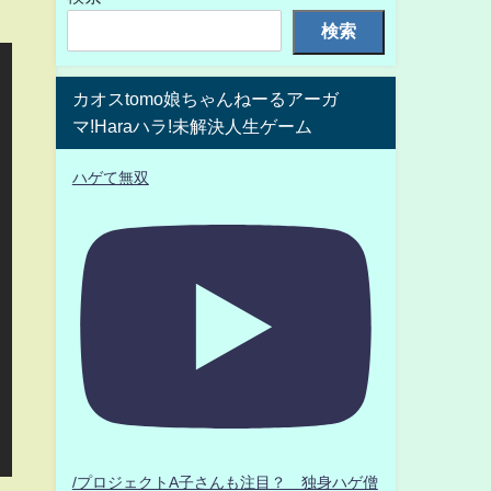
検索
カオスtomo娘ちゃんねーるアーガ
マ!Haraハラ!未解決人生ゲーム
ハゲて無双
/プロジェクトA子さんも注目？ 独身ハゲ僧