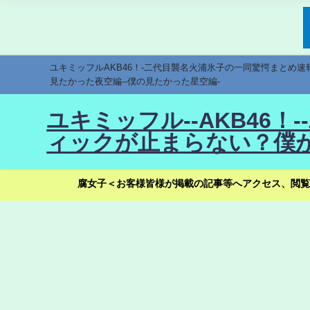
ユキミッフルAKB46！-二代目襲名火浦氷子の一同驚愕まとめ
見たかった夜空編--僕の見たかった星空編-
ユキミッフル--AKB46
ィックが止まらない？僕が
腐女子＜お客様皆様が掲載の記事等へアクセス、閲覧