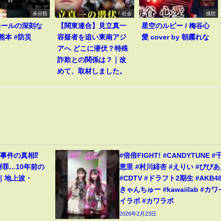
未分類
社会
感想
モールの深刻な
【関東連合】見立真一
星空のルビー / 梅谷心
熊本 #防災
容疑者を追い東南アジ
愛 cover by 朝霧れな
アへ どこに潜伏？特殊
詐欺との関係は？｜改
めて、取材しました。
事件の真相⁉️
#倍倍FIGHT! #CANDYTUNE #
謝罪…10年前の
恵里 #村川緋杏 #えりい #びび
️｜地上波・
#CDTV #ドラフト2期生 #AKB48
きゃんちゅー #kawaiilab #カワ
イラボ #カワラボ
2026年2月23日