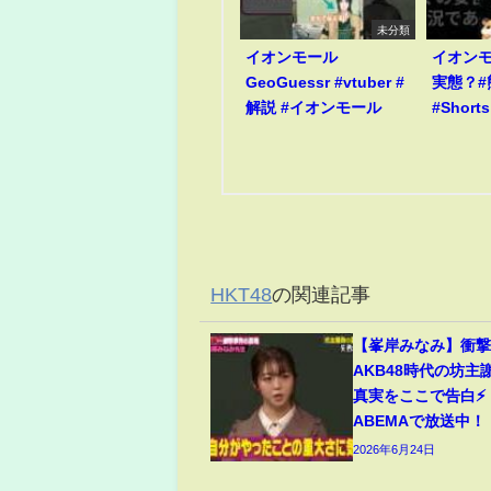
未分類
イオンモール
イオン
GeoGuessr #vtuber #
実態？#
解説 #イオンモール
#Shorts
HKT48
の関連記事
【峯岸みなみ】衝撃
AKB48時代の坊主
真実をここで告白⚡
ABEMAで放送中！
2026年6月24日