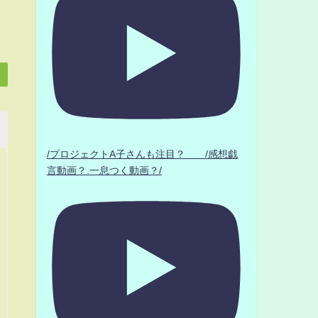
/プロジェクトA子さんも注目？ /感想戯
言動画？.一息つく動画？/