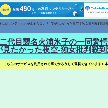
速報にロマンティックが止まらない？--僕が見たかった夜空！独女批判殺到激闘
！--二代目襲名火浦氷子の一同
見たかった夜空-独女批判殺到
、こちらのサービスを利用される事でかろうじて運営できています＞本