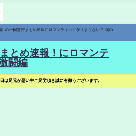
編--の一同驚愕まとめ速報にロマンティックが止まらない？-僕の
驚愕まとめ速報！にロマンテ
激闘編
日は足元が悪い中ご足労頂き誠に有難うございます。