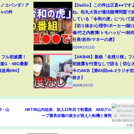
チノコパンダ / ア
【DaiGo】この件は正直●●です
ニャの件
ね。松丸大吾が違法賭博問題で
している「令和の虎」について
【切り抜き/心理学/ポーカー/賭
雀/竹之内教博/トモハッピー/林尚
社長/岩井/マネーの虎】
2026年2月11日
桜』フル初披露！
【AKB48】新曲「名残り桜」フ
道G・48G最新
初披露を忖度なしで語る｜切な
放送局#84】
今のAKB【第84回mk-2ラジオ
抜き】
2026年2月7日
8・山
HKT48山内祐奈、加入12年目で初選抜 AKBグル
ープ最長在籍の彼女が迎えた転機と覚悟