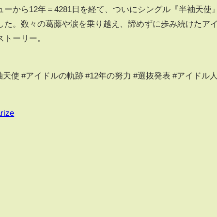
ューから12年＝4281日を経て、ついにシングル『半袖天使
した。数々の葛藤や涙を乗り越え、諦めずに歩み続けたア
ストーリー。
#半袖天使 #アイドルの軌跡 #12年の努力 #選抜発表 #アイドル
rize