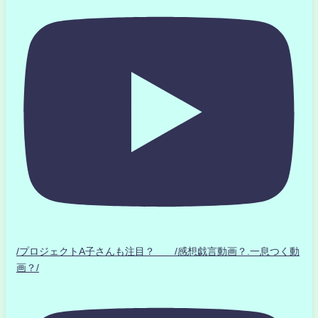
/プロジェクトA子さんも注目？ /感想戯言動画？.一息つく動
画？/