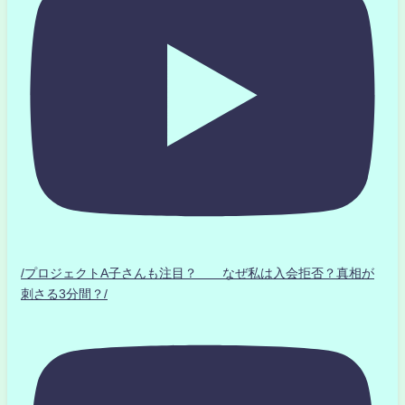
/プロジェクトA子さんも注目？ なぜ私は入会拒否？真相が
刺さる3分間？/