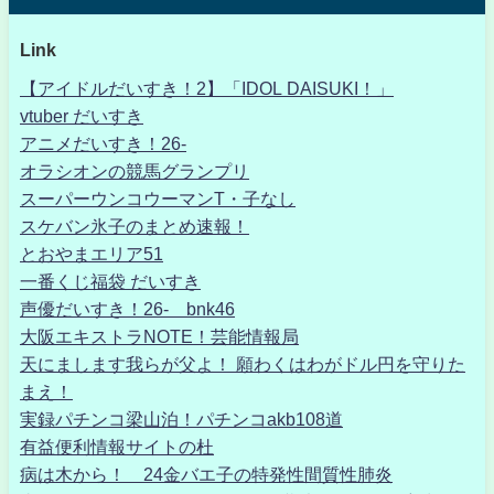
Link
【アイドルだいすき！2】「IDOL DAISUKI！」
vtuber だいすき
アニメだいすき！26-
オラシオンの競馬グランプリ
スーパーウンコウーマンT・子なし
スケバン氷子のまとめ速報！
とおやまエリア51
一番くじ福袋 だいすき
声優だいすき！26- bnk46
大阪エキストラNOTE！芸能情報局
天にまします我らが父よ！ 願わくはわがドル円を守りた
まえ！
実録パチンコ梁山泊！パチンコakb108道
有益便利情報サイトの杜
病は木から！ 24金バエ子の特発性間質性肺炎