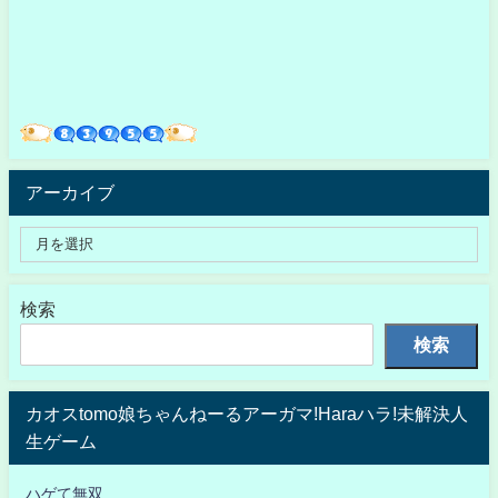
アーカイブ
検索
検索
カオスtomo娘ちゃんねーるアーガマ!Haraハラ!未解決人
生ゲーム
ハゲて無双