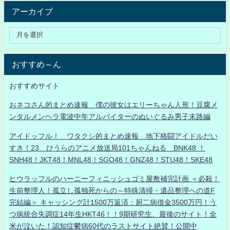
アーカイブ
おすすめ～ん
おすすめサイト
おネコさん的まとめ速報 僕の彼女はエリーちゃん人形！豆腐メ
ンタルメンヘラ電波中年アルバイターのぬいぐるみ男子末路編
アイドッフル！ ワタクシ的まとめ速報 地下格闘アイドルだい
すき！23 ひうらのアニメ放送局101ちゃんねる BNK48 ！
SNH48！JKT48！MNL48！SGO48！GNZ48！STU48！SKE48
ヒウラッフルのハーニーフィニッシュゴミ屋敷補完計画 ＜必殺！
生前整理人！孤立し孤独死からの～特殊清掃・遺品整理への道F
完結編＞ キャッシング計1500万返済：厨二病借金3500万円！う
つ病統合失調症14年生HKT46！！9期研究生、最後のサイト！全
米が泣いた！認知症鬱病60代のラストサイト絶賛！公開中