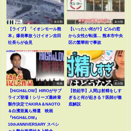
未分類
未分類
【ライブ】「イオンモール熊
【いったい何が?】ビルの窓
本」爆発事故うけイオン吉田
から女性が転落… 熊本市中央
社長らが会見
区の繁華街で事故
映画
未分類
【HiGH&LOW】HIROがサプ
【勃起学】人間は射精をしす
ライズ登場！シリーズ最終章
ぎると何が起きる？医師が徹
製作決定でAKIRA＆NAOTO
底解説
＆白濱亜嵐ら帰還 映画
『HiGH&LOW』
10thANNIVERSARY スペシ
ャル舞台挨拶付き上映会