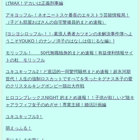
げMAX！デカいは正義刑事編
アキヨッフル-！ネオニートスケ番長のエキストラ芸能情報局！
（子ども部屋おばさんの自宅警備員的まとめ速報）
[ヨシヨシロッフル-！！-素浪人勇者カツオンの未解決事件簿へよ
うこそYOUKO！のナンノ洋子のはなしは信じるな編）]
モリッフル！ 50代無職独身的まとめ速報！有益便利情報サイ
トの杜 モリッフル
ユキユキッフル2！ど底辺的一同驚愕騒然まとめ速報！超氷河期
世代！人生の強制ロスカットですべてを失ったキグナス氷子の愛
のクリスタルキングボンビー脱出大作戦
ヒロコンプレックスNIGHT 的まとめ速報！！子供が欲しいど陰キ
ャアラフィフ女子のめざせ！専業主婦！婚活計画編
ユキユキッフル3！
萌えっふる！
天にまします我ら！