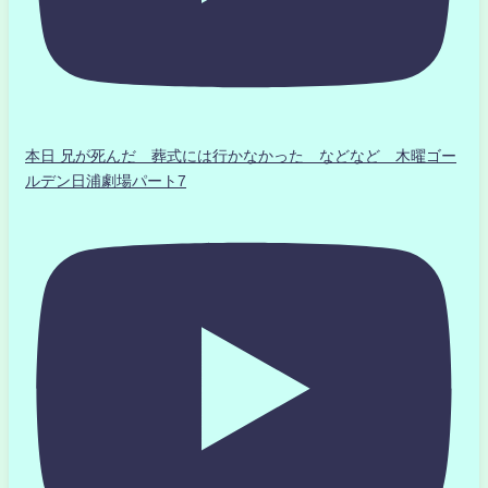
本日 兄が死んだ 葬式には行かなかった などなど 木曜ゴー
ルデン日浦劇場パート7