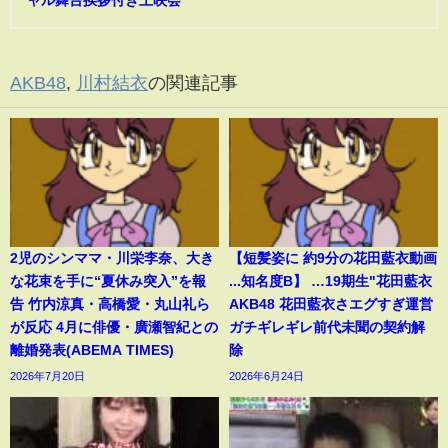
AKB48
,
川村結衣
の関連記事
2児のシンママ・川栄李奈、大き
【短髪姿に 約9分の花田藍衣動画
な花束を手に“夏休み突入”を報
...知名度B】 …19期生"花田藍衣
告 竹内涼真・高橋愛・丸山礼ら
AKB48 花田藍衣さエグすぎ運営
が反応 4月に俳優・廣瀬智紀との
ガチギレギレ前代未聞の契約解
離婚発表(ABEMA TIMES)
除
2026年7月20日
2026年6月24日