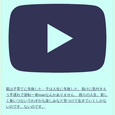
親は子育てに失敗した」子は人生に失敗した。負けに気付きも
う手遅れで逆転一発manなんかありません、 残りの人生、貧し
く食いつないでわずかな楽しみなど見つけて生きていくしかな
いのです。ないのです。