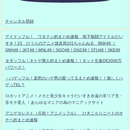
チャンネル登録
アイドッフル！ ワタクシ的まとめ速報 地下格闘アイドルだい
すき！23 ひうらのアニメ放送局101ちゃんねる BNK48 ！
SNH48！JKT48！MNL48！SGO48！GNZ48！STU48！SKE48
タダッフル！ネトゲ廃人的まとめ速報！！ネット乞食DE2000万
パワーズ！
・ハゲッフル！哀愁のハゲ男の髪ってるまとめ速報！！激しくハ
ゲっTEL？
ロボットアニメ！メカと美少女キャラだいすき永遠の非リア充・
非モテ星人 ！あらゆるマニアの為のマニアックサイト
アニゲタレスト（元祖！アニメッフル） ひきこもりニートのオ
ナベ的まとめ速報