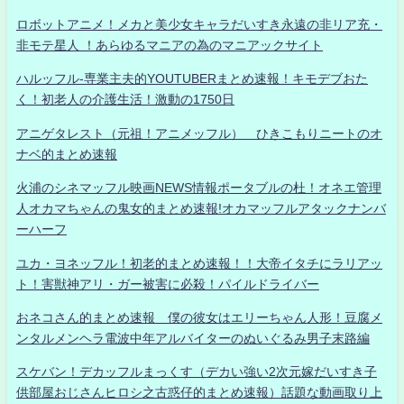
ロボットアニメ！メカと美少女キャラだいすき永遠の非リア充・
非モテ星人 ！あらゆるマニアの為のマニアックサイト
ハルッフル-専業主夫的YOUTUBERまとめ速報！キモデブおた
く！初老人の介護生活！激動の1750日
アニゲタレスト（元祖！アニメッフル） ひきこもりニートのオ
ナベ的まとめ速報
火浦のシネマッフル映画NEWS情報ポータブルの杜！オネエ管理
人オカマちゃんの鬼女的まとめ速報!オカマッフルアタックナンバ
ーハーフ
ユカ・ヨネッフル！初老的まとめ速報！！大帝イタチにラリアッ
ト！害獣神アリ・ガー被害に必殺！パイルドライバー
おネコさん的まとめ速報 僕の彼女はエリーちゃん人形！豆腐メ
ンタルメンヘラ電波中年アルバイターのぬいぐるみ男子末路編
スケバン！デカッフルまっくす（デカい強い2次元嫁だいすき子
供部屋おじさんヒロシ之古惑仔的まとめ速報）話題な動画取り上