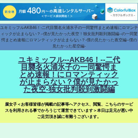
ユキミッフルAKB46！-二代目襲名火浦氷子の一同驚愕まとめ速報にロマンテ
ィックが止まらない？--僕が見たかった夜空！独女批判殺到激闘編--の一同驚
愕まとめ速報にロマンティックが止まらない？-僕の見たかった夜空編--僕の
見たかった星空編-
ユキミッフル--AKB46！--二代
目襲名火浦氷子の一同驚愕ま
とめ速報！にロマンティック
が止まらない？僕が見たかっ
た夜空-独女批判殺到激闘編
腐女子＜お客様皆様が掲載の記事等へアクセス、閲覧、こちらのサービ
スを利用される事でかろうじて運営できています＞本日は足元が悪い中
ご足労頂き誠に有難うございます。