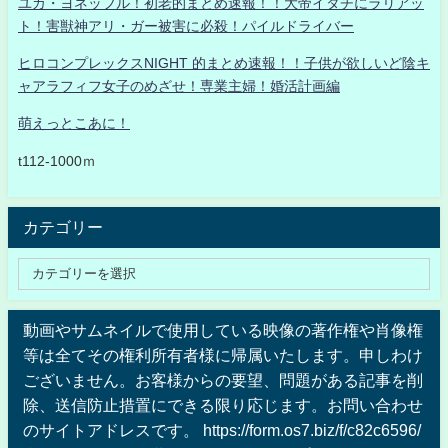
ユカ・ヨネッフル！初老的まとめ速報！！大帝イタチにラリアッ
ト！害獣神アリ・ガー被害に必殺！パイルドライバー
ヒロコンプレックスNIGHT 的まとめ速報！！子供が欲しいど陰キ
ャアラフィフ女子のめざせ！専業主婦！婚活計画編
萌えっとこあに！
t112-1000ｍ
カテゴリー
動画やサムネイルで使用している映像の著作権や肖像権
等は全てその権利所有者様に帰属いたします。申しわけ
ございません。お客様からの要望、問題がある記事を削
除、送信防止措置にできる限り応じます。お問い合わせ
のサイトアドレスです。 https://form.os7.biz/f/c82c6596/