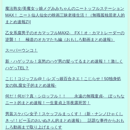
魔法熟女/美魔女ッ娘メグみみちゃんのニートッフルステーション
MAX！ ニート仙人仙女の映画三昧老後生活！（無職孤独居老人的
まとめ速報Z)]
乙女系腐男子のオカマッフルMAX2- FX！オ・カマトレーダーの
逆襲！！ 極道のオカマたち編（おもしろ動画まとめ速報）
スーパーウンコ！
新・ハゲッフル！哀愁のハゲ男の髪ってるまとめ速報！！激しく
ハゲっTEL？
こじ！コジッフル@！-レズっ娘百合ネエ！こじらせ！50独身処
女のBL腐女子的まとめ速報-
何だ！何が？真・シロッフル！！ 永遠の無職童貞- ぼっちな
ニート的まとめ速報！一生童貞上等夜露死苦！
男装スケバン女子！スケッフルまっくす！（新・ナンノひゃくし
きっ!！ビー玉のおいぬさん的まとめ速報） 話題な事件からおも
しろ動画まで取り上げまっくす