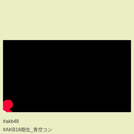
#akb48
#AKB18期生_青空コン