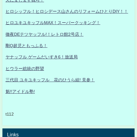
ヒロシッフル！ヒロシデース山さんのリフォームひとりDIY！！
ヒロユキユキッフルMAX！スーパークッキング！
徹夜DEテツヤッフル!！レトロ館2号店！
剛Q超児ともっふる！
ヤナッフル ゲームだいすき6！放送局
ヒウラー総統の野望
三代目 ユキユキッフル 花のひうら組! 見参！
魁!!アイドル塾!
t112
Links