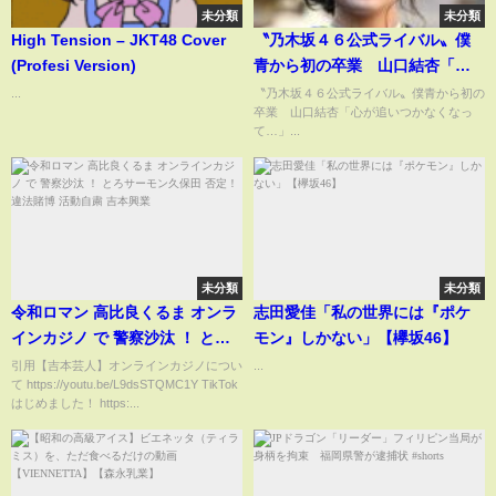
未分類
未分類
High Tension – JKT48 Cover
〝乃木坂４６公式ライバル〟僕
(Profesi Version)
青から初の卒業 山口結杏「心
が追いつかなくなって…」
...
〝乃木坂４６公式ライバル〟僕青から初の
卒業 山口結杏「心が追いつかなくなっ
て…」...
未分類
未分類
令和ロマン 高比良くるま オンラ
志田愛佳「私の世界には『ポケ
インカジノ で 警察沙汰 ！ とろ
モン』しかない」【欅坂46】
サーモン久保田 否定！ 違法賭博
引用【吉本芸人】オンラインカジノについ
...
て https://youtu.be/L9dsSTQMC1Y TikTok
活動自粛 吉本興業
はじめました！ https:...