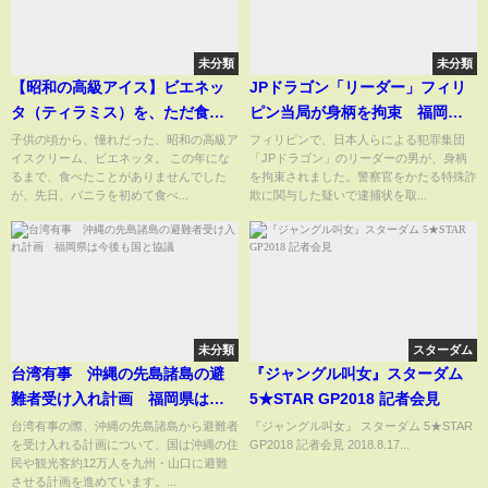
未分類
未分類
【昭和の高級アイス】ビエネッ
JPドラゴン「リーダー」フィリ
タ（ティラミス）を、ただ食べ
ピン当局が身柄を拘束 福岡県
るだけの動画【VIENNETTA】
警が逮捕状 #shorts
子供の頃から、憧れだった、昭和の高級ア
フィリピンで、日本人らによる犯罪集団
イスクリーム、ビエネッタ。 この年にな
「JPドラゴン」のリーダーの男が、身柄
【森永乳業】
るまで、食べたことがありませんでした
を拘束されました。警察官をかたる特殊詐
が、先日、バニラを初めて食べ...
欺に関与した疑いで逮捕状を取...
未分類
スターダム
台湾有事 沖縄の先島諸島の避
『ジャングル叫女』スターダム
難者受け入れ計画 福岡県は今
5★STAR GP2018 記者会見
後も国と協議
台湾有事の際、沖縄の先島諸島から避難者
『ジャングル叫女』 スターダム 5★STAR
を受け入れる計画について、国は沖縄の住
GP2018 記者会見 2018.8.17...
民や観光客約12万人を九州・山口に避難
させる計画を進めています。...