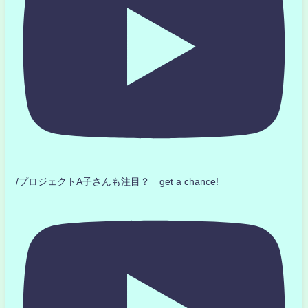
/プロジェクトA子さんも注目？ get a chance!