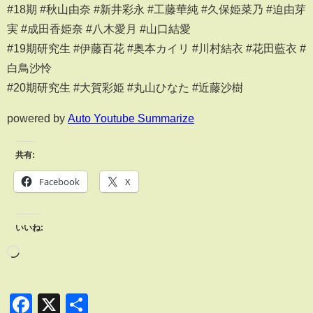
#18期 #秋山由奈 #新井彩永 #工藤華純 #久保姫菜乃 #迫由芽
実 #成田香姫奈 #八木愛月 #山口結愛
#19期研究生 #伊藤百花 #奥本カイリ #川村結衣 #花田藍衣 #
白鳥沙怜
#20期研究生 #大賀彩姫 #丸山ひなた #近藤沙樹
powered by
Auto Youtube Summarize
共有:
Facebook
X
いいね:
Facebook
X
共