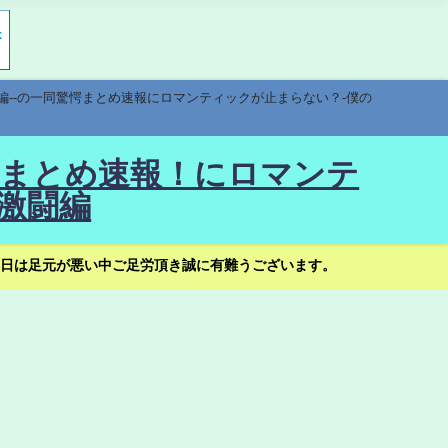
編--の一同驚愕まとめ速報にロマンティックが止まらない？-僕の
驚愕まとめ速報！にロマンテ
激闘編
日は足元が悪い中ご足労頂き誠に有難うございます。