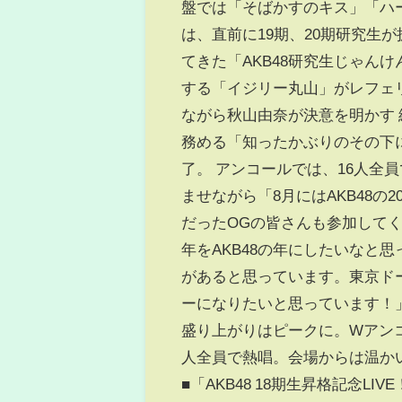
盤では「そばかすのキス」「ハ
は、直前に19期、20期研究生
てきた「AKB48研究生じゃん
する「イジリー丸山」がレフェ
ながら秋山由奈が決意を明かす 
務める「知ったかぶりのその下
了。 アンコールでは、16人全員
ませながら「8月にはAKB48
だったOGの皆さんも参加して
年をAKB48の年にしたいなと
があると思っています。東京ドー
ーになりたいと思っています！」
盛り上がりはピークに。Wアンコ
人全員で熱唱。会場からは温か
■「AKB48 18期生昇格記念L