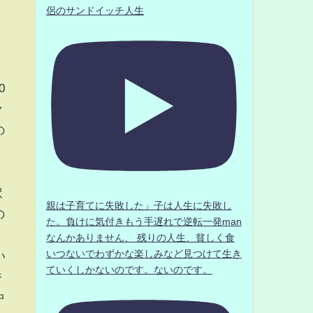
侶のサンドイッチ人生
0
ァ
の
訳
親は子育てに失敗した」子は人生に失敗し
の
た。負けに気付きもう手遅れで逆転一発man
なんかありません、 残りの人生、貧しく食
いつないでわずかな楽しみなど見つけて生き
い
ていくしかないのです。ないのです。
香
中