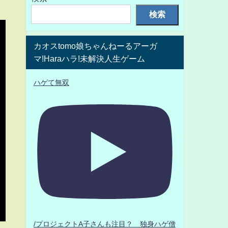
検索
カオスtomo娘ちゃんねーるアーガ
マ!Haraハラ!未解決人生ゲーム
ハゲて無双
/プロジェクトA子さんも注目？ 独身ハゲ僧