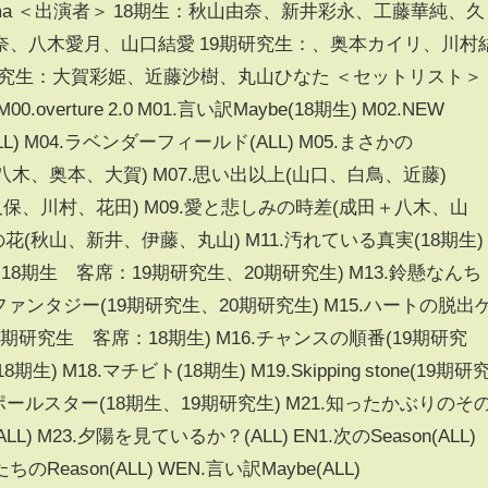
kohama ＜出演者＞ 18期生：秋山由奈、新井彩永、工藤華純、久
、八木愛月、山口結愛 19期研究生：、奥本カイリ、川村
研究生：大賀彩姫、近藤沙樹、丸山ひなた ＜セットリスト＞
verture 2.0 M01.言い訳Maybe(18期生) M02.NEW
ALL) M04.ラベンダーフィールド(ALL) M05.まさかの
残念少女(八木、奥本、大賀) M07.思い出以上(山口、白鳥、近藤)
、久保、川村、花田) M09.愛と悲しみの時差(成田＋八木、山
の花(秋山、新井、伊藤、丸山) M11.汚れている真実(18期生)
18期生 客席：19期研究生、20期研究生) M13.鈴懸なんち
捨てファンタジー(19期研究生、20期研究生) M15.ハートの脱出
期研究生 客席：18期生) M16.チャンスの順番(19期研究
生) M18.マチビト(18期生) M19.Skipping stone(19期研
のポールスター(18期生、19期研究生) M21.知ったかぶりのそ
LL) M23.夕陽を見ているか？(ALL) EN1.次のSeason(ALL)
ちのReason(ALL) WEN.言い訳Maybe(ALL)