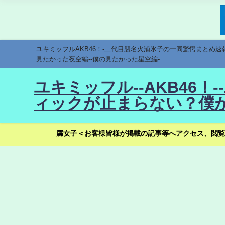
ユキミッフルAKB46！-二代目襲名火浦氷子の一同驚愕まとめ
見たかった夜空編--僕の見たかった星空編-
ユキミッフル--AKB46
ィックが止まらない？僕が
腐女子＜お客様皆様が掲載の記事等へアクセス、閲覧