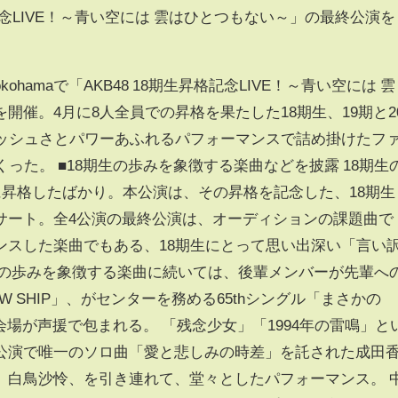
昇格記念LIVE！～青い空には 雲はひとつもない～」の最終公演を
Yokohamaで「AKB48 18期生昇格記念LIVE！～青い空には 雲
開催。4月に8人全員での昇格を果たした18期生、19期と2
レッシュさとパワーあふれるパフォーマンスで詰め掛けたフ
った。 ■18期生の歩みを象徴する楽曲などを披露 18期生
に昇格したばかり。本公演は、その昇格を記念した、18期生
サート。全4公演の最終公演は、オーディションの課題曲で
ンスした楽曲でもある、18期生にとって思い出深い「言い
8期生の歩みを象徴する楽曲に続いては、後輩メンバーが先輩へ
 SHIP」、がセンターを務める65thシングル「まさかの
から会場が声援で包まれる。 「残念少女」「1994年の雷鳴」と
公演で唯一のソロ曲「愛と悲しみの時差」を託された成田
、白鳥沙怜、を引き連れて、堂々としたパフォーマンス。 