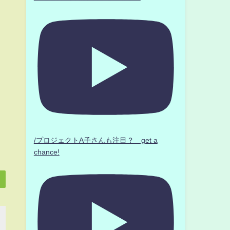
/プロジェクトA子さんも注目？ get a
chance!