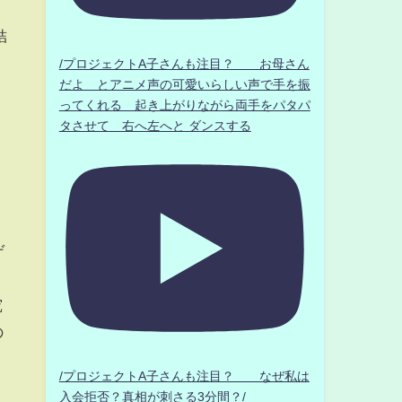
結
/プロジェクトA子さんも注目？ お母さん
だよ とアニメ声の可愛いらしい声で手を振
ってくれる 起き上がりながら両手をパタパ
タさせて 右へ左へと ダンスする
ゲ
究
の
/プロジェクトA子さんも注目？ なぜ私は
入会拒否？真相が刺さる3分間？/