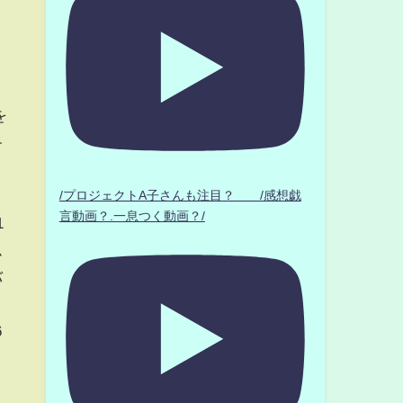
せ
を
終
/プロジェクトA子さんも注目？ /感想戯
言動画？.一息つく動画？/
1
ム
バ
6