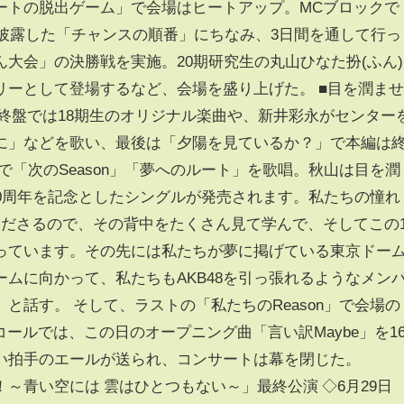
ートの脱出ゲーム」で会場はヒートアップ。MCブロックで
が披露した「チャンスの順番」にちなみ、3日間を通して行っ
けん大会」の決勝戦を実施。20期研究生の丸山ひなた扮(ふん)
リーとして登場するなど、会場を盛り上げた。 ■目を潤ま
終盤では18期生のオリジナル楽曲や、新井彩永がセンター
に」などを歌い、最後は「夕陽を見ているか？」で本編は
で「次のSeason」「夢へのルート」を歌唱。秋山は目を潤
の20周年を記念としたシングルが発売されます。私たちの憧れ
くださるので、その背中をたくさん見て学んで、そしてこの
思っています。その先には私たちが夢に掲げている東京ドー
ムに向かって、私たちもAKB48を引っ張れるようなメン
と話す。 そして、ラストの「私たちのReason」で会場の
ールでは、この日のオープニング曲「言い訳Maybe」を1
い拍手のエールが送られ、コンサートは幕を閉じた。
IVE！～青い空には 雲はひとつもない～」最終公演 ◇6月29日