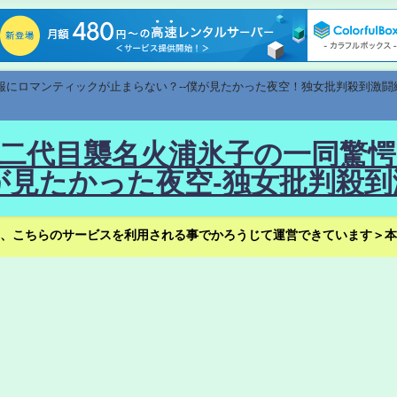
速報にロマンティックが止まらない？--僕が見たかった夜空！独女批判殺到激闘
！--二代目襲名火浦氷子の一同
見たかった夜空-独女批判殺到
、こちらのサービスを利用される事でかろうじて運営できています＞本