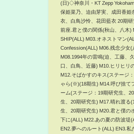
(日)◇神奈川・KT Zepp Yo
保姫菜乃、迫由芽実、成田香姫奈
衣、白鳥沙怜、花田藍衣 20期
前座.君と僕の関係(秋山、八木) M00.o
SHIP(ALL) M03.オネストマン(
Confession(ALL) M06.
M08.1994年の雷鳴(迫、工藤
口、白鳥、近藤) M10.ヒリヒリ
M12.そばかすのキス(ステージ：
ゃら(※)(18期生) M14.呼び
ーム(ステージ：19期研究生、20
生、20期研究生) M17.晴れ渡る(18期
生、20期研究生) M20.君と僕
下に(ALL) M22.あの夏の防波堤(A
EN2.夢へのルート(ALL) EN3.私た