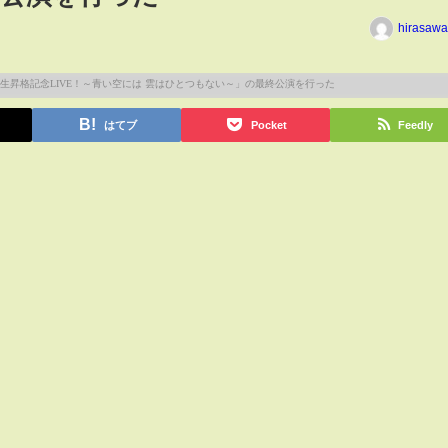
hirasawa
はてブ
Pocket
Feedly