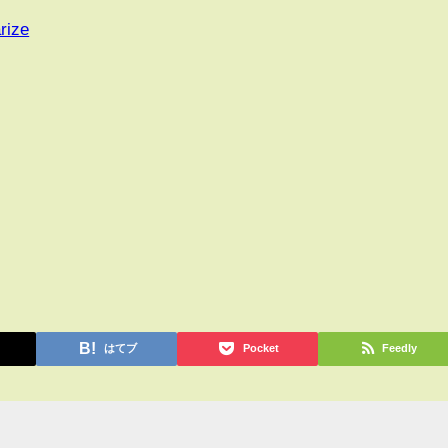
rize
はてブ
Pocket
Feedly