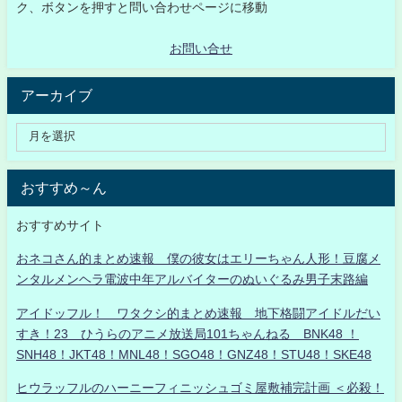
ク、ボタンを押すと問い合わせページに移動
お問い合せ
アーカイブ
おすすめ～ん
おすすめサイト
おネコさん的まとめ速報 僕の彼女はエリーちゃん人形！豆腐メ
ンタルメンヘラ電波中年アルバイターのぬいぐるみ男子末路編
アイドッフル！ ワタクシ的まとめ速報 地下格闘アイドルだい
すき！23 ひうらのアニメ放送局101ちゃんねる BNK48 ！
SNH48！JKT48！MNL48！SGO48！GNZ48！STU48！SKE48
ヒウラッフルのハーニーフィニッシュゴミ屋敷補完計画 ＜必殺！