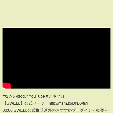
#なぎのblogとYouTube #ナギブロ
【SWELL】公式ページ http://msm.to/DNXvtMl
00:00 SWELL公式推奨以外のおすすめプラグイン～概要～