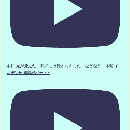
本日 兄が死んだ 葬式には行かなかった などなど 木曜ゴー
ルデン日浦劇場パート7