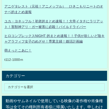
アニゲタレスト（元祖！アニメッフル） ひきこもりニートのオ
ナベ的まとめ速報
ユカ・ヨネッフル！初老的まとめ速報！！大帝イタチにラリアッ
ト！害獣神アリ・ガー被害に必殺！パイルドライバー
ヒロコンプレックスNIGHT 的まとめ速報！！子供が欲しいど陰キ
ャアラフィフ女子のめざせ！専業主婦！婚活計画編
萌えっとこあに！
t112-1000ｍ
カテゴリー
動画やサムネイルで使用している映像の著作権や肖像権
等は全てその権利所有者様に帰属いたします。申しわけ