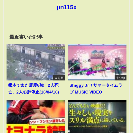
jin115x
最近書いた記事
未分類
未分類
熊本でまた震度6強 2人死
Shiggy Jr. / サマータイムラ
亡、2人心肺停止(16/04/16)
ブ MUSIC VIDEO