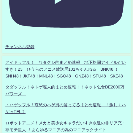
チャンネル登録
アイドッフル！ ワタクシ的まとめ速報 地下格闘アイドルだい
すき！23 ひうらのアニメ放送局101ちゃんねる BNK48 ！
SNH48！JKT48！MNL48！SGO48！GNZ48！STU48！SKE48
タダッフル！ネトゲ廃人的まとめ速報！！ネット乞食DE2000万
パワーズ！
・ハゲッフル！哀愁のハゲ男の髪ってるまとめ速報！！激しくハ
ゲっTEL？
ロボットアニメ！メカと美少女キャラだいすき永遠の非リア充・
非モテ星人 ！あらゆるマニアの為のマニアックサイト