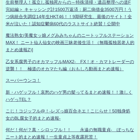
生前整理人！孤立し孤独死からの～特殊清掃・遺品整理への道F
完結編＞ キャッシング計1500万返済：厨二病借金3500万円！う
つ病統合失調症14年生HKT46！！9期研究生、最後のサイト！全
米が泣いた！認知症鬱病60代のラストサイト絶賛！公開中
魔法熟女/美魔女ッ娘メグみみちゃんのニートッフルステーション
MAX！ ニート仙人仙女の映画三昧老後生活！（無職孤独居老人的
まとめ速報Z)]
乙女系腐男子のオカマッフルMAX2- FX！オ・カマトレーダーの
逆襲！！ 極道のオカマたち編（おもしろ動画まとめ速報）
スーパーウンコ！
新・ハゲッフル！哀愁のハゲ男の髪ってるまとめ速報！！激しく
ハゲっTEL？
こじ！コジッフル@！-レズっ娘百合ネエ！こじらせ！50独身処
女のBL腐女子的まとめ速報-
何だ！何が？真・シロッフル！！ 永遠の無職童貞- ぼっちな
ニート的まとめ速報！一生童貞上等夜露死苦！