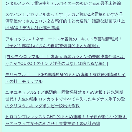
ンタルメンヘラ電波中年アルバイターのぬいぐるみ男子末路編
スケバン！デカッフルまっくす（デカい強い2次元嫁だいすき子
供部屋おじさんヒロシ之古惑仔的まとめ速報）話題な動画取り上
げMAX！デカいは正義刑事編
アキヨッフル-！ネオニートスケ番長のエキストラ芸能情報局！
（子ども部屋おばさんの自宅警備員的まとめ速報）
[ヨシヨシロッフル-！！-素浪人勇者カツオンの未解決事件簿へよ
うこそYOUKO！のナンノ洋子のはなしは信じるな編）]
モリッフル！ 50代無職独身的まとめ速報！有益便利情報サイ
トの杜 モリッフル
ユキユキッフル2！ど底辺的一同驚愕騒然まとめ速報！超氷河期
世代！人生の強制ロスカットですべてを失ったキグナス氷子の愛
のクリスタルキングボンビー脱出大作戦
ヒロコンプレックスNIGHT 的まとめ速報！！子供が欲しいど陰キ
ャアラフィフ女子のめざせ！専業主婦！婚活計画編