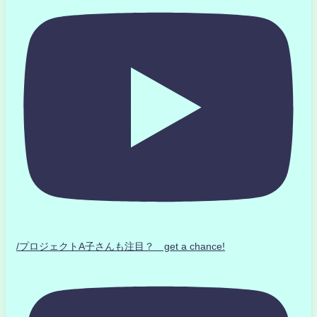
/プロジェクトA子さんも注目？ get a chance!