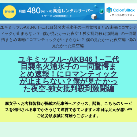
ユキミッフルAKB46！-二代目襲名火浦氷子の一同驚愕まとめ速報にロマンテ
ィックが止まらない？--僕が見たかった夜空！独女批判殺到激闘編--の一同驚
愕まとめ速報にロマンティックが止まらない？-僕の見たかった夜空編--僕の
見たかった星空編-
ユキミッフル--AKB46！--二代
目襲名火浦氷子の一同驚愕ま
とめ速報！にロマンティック
が止まらない？僕が見たかっ
た夜空-独女批判殺到激闘編
腐女子＜お客様皆様が掲載の記事等へアクセス、閲覧、こちらのサービ
スを利用される事でかろうじて運営できています＞本日は足元が悪い中
ご足労頂き誠に有難うございます。