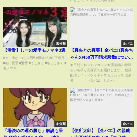
いところ。20万円で馬券を買...
未分類
金バエ
【滑舌】しーの愛季モノマネ3選
【真央との真実】金バエ!!真央ち
ゃんの450万円請求騒動について
#そこ曲がったら櫻坂 #櫻坂46 #山下瞳月
#谷口愛季 #滑舌 #そこさく #ちょこさく #
真実を一言7月11日
★日刊ふわっちマガジン★ 配信者の動画
モノマネ...
をいち早く高画質でお届けします。 動画
配信サイト⇒ツイキャス＆ふわっち 出演
者 ⇒金バエ、しんや...
未分類
金バエ
「場決めの運の勝ち」解説も呆
【便所太郎】【金バエ】の親戚