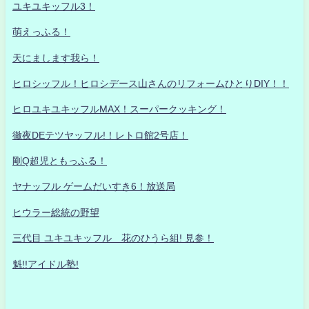
ユキユキッフル3！
萌えっふる！
天にまします我ら！
ヒロシッフル！ヒロシデース山さんのリフォームひとりDIY！！
ヒロユキユキッフルMAX！スーパークッキング！
徹夜DEテツヤッフル!！レトロ館2号店！
剛Q超児ともっふる！
ヤナッフル ゲームだいすき6！放送局
ヒウラー総統の野望
三代目 ユキユキッフル 花のひうら組! 見参！
魁!!アイドル塾!