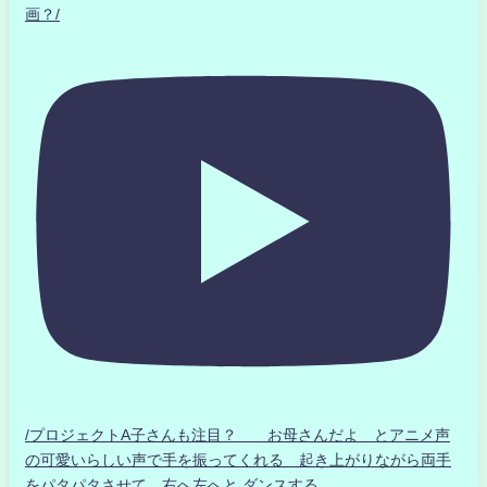
画？/
/プロジェクトA子さんも注目？ お母さんだよ とアニメ声
の可愛いらしい声で手を振ってくれる 起き上がりながら両手
をパタパタさせて 右へ左へと ダンスする