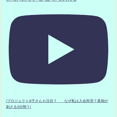
/プロジェクトA子さんも注目？ なぜ私は入会拒否？真相が
刺さる3分間？/