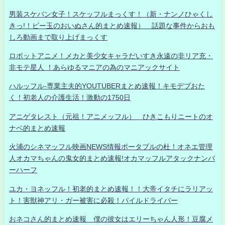
男装スケバン女子！スケッフルまっくす！（新・ナンノひゃくし
きっ!！ビー玉のおいぬさん的まとめ速報） 話題な事件からおも
しろ動画まで取り上げまっくす
ロボットアニメ！メカと美少女キャラだいすき永遠の非リア充・
非モテ星人 ！あらゆるマニアの為のマニアックサイト
ハルッフル-専業主夫的YOUTUBERまとめ速報！キモデブおた
く！初老人の介護生活！激動の1750日
アニゲタレスト（元祖！アニメッフル） ひきこもりニートのオ
ナベ的まとめ速報
火浦のシネマッフル映画NEWS情報ポータブルの杜！オネエ管理
人オカマちゃんの鬼女的まとめ速報!オカマッフルアタックナンバ
ーハーフ
ユカ・ヨネッフル！初老的まとめ速報！！大帝イタチにラリアッ
ト！害獣神アリ・ガー被害に必殺！パイルドライバー
おネコさん的まとめ速報 僕の彼女はエリーちゃん人形！豆腐メ