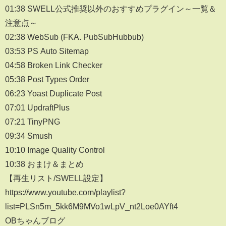
01:38 SWELL公式推奨以外のおすすめプラグイン～一覧＆
注意点～
02:38 WebSub (FKA. PubSubHubbub)
03:53 PS Auto Sitemap
04:58 Broken Link Checker
05:38 Post Types Order
06:23 Yoast Duplicate Post
07:01 UpdraftPlus
07:21 TinyPNG
09:34 Smush
10:10 Image Quality Control
10:38 おまけ＆まとめ
【再生リスト/SWELL設定】
https://www.youtube.com/playlist?
list=PLSn5m_5kk6M9MVo1wLpV_nt2Loe0AYft4
OBちゃんブログ