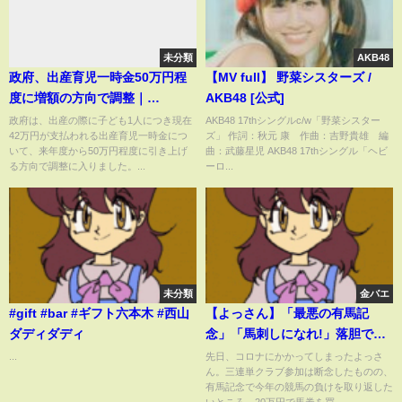
未分類
AKB48
政府、出産育児一時金50万円程
【MV full】 野菜シスターズ /
度に増額の方向で調整｜
AKB48 [公式]
TBS NEWS DIG
政府は、出産の際に子ども1人につき現在
AKB48 17thシングルc/w「野菜シスター
42万円が支払われる出産育児一時金につ
ズ」 作詞：秋元 康 作曲：吉野貴雄 編
いて、来年度から50万円程度に引き上げ
曲：武藤星児 AKB48 17thシングル「ヘビ
る方向で調整に入りました。...
ーロ...
未分類
金バエ
#gift #bar #ギフト六本木 #西山
【よっさん】「最悪の有馬記
ダディダディ
念」「馬刺しになれ!」落胆で転
倒! 12月22日
...
先日、コロナにかかってしまったよっさ
ん。三連単クラブ参加は断念したものの、
有馬記念で今年の競馬の負けを取り返した