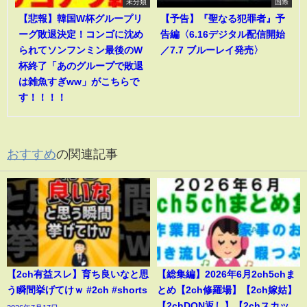
未分類
国際
【悲報】韓国W杯グループリ
【予告】『聖なる犯罪者』予
ーグ敗退決定！コンゴに沈め
告編〈6.16デジタル配信開始
られてソンフンミン最後のW
／7.7 ブルーレイ発売〉
杯終了「あのグループで敗退
は雑魚すぎww」がこちらで
す！！！！
おすすめ
の関連記事
【2ch有益スレ】育ち良いなと思
【総集編】2026年6月2ch5chま
う瞬間挙げてけｗ #2ch #shorts
とめ【2ch修羅場】【2ch嫁姑】
【2chDQN返し】【2chスカッ