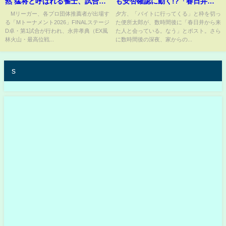
然 猛将と呼ばれる雀士、試合開
も安否確認に動く!?「春日井か
始からわずか5巡・1分47秒での
ら来た人に、住所教えた」消息
Mリーガー、各プロ団体推薦者が出場す
夕方、「バイトに行ってくる」と枠を切っ
る「Mトーナメント2026」FINALステージ
た便所太郎が、数時間後に「春日井から来
親満貫炸裂「誰が勝てるの？」
判明へ大きく前進か
D卓・第1試合が行われ、永井孝典（EX風
た人と会っている。なう」とポスト。さら
「バグってない？？」と困惑の
林火山・最高位戦...
に数時間後の深夜、家からの...
声/麻雀・Mトーナメント
(ABEMA TIMES)
s