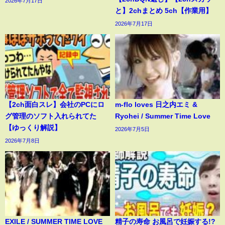
2026年7月17日
と】2chまとめ 5ch【作業用】
2026年7月17日
【2ch面白スレ】会社のPCにロ
m-flo loves 日之内エミ &
グ管理のソフト入れられてた
Ryohei / Summer Time Love
【ゆっくり解説】
2026年7月5日
2026年7月8日
EXILE / SUMMER TIME LOVE
精子の寿命 お風呂で妊娠する!?