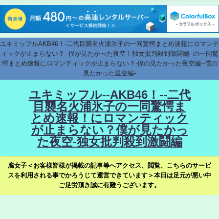
ユキミッフルAKB46！-二代目襲名火浦氷子の一同驚愕まとめ速報にロマンテ
ィックが止まらない？--僕が見たかった夜空！独女批判殺到激闘編--の一同驚
愕まとめ速報にロマンティックが止まらない？-僕の見たかった夜空編--僕の
見たかった星空編-
ユキミッフル--AKB46！--二代
目襲名火浦氷子の一同驚愕ま
とめ速報！にロマンティック
が止まらない？僕が見たかっ
た夜空-独女批判殺到激闘編
腐女子＜お客様皆様が掲載の記事等へアクセス、閲覧、こちらのサービ
スを利用される事でかろうじて運営できています＞本日は足元が悪い中
ご足労頂き誠に有難うございます。