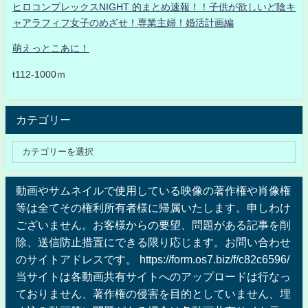
ヒロコンプレックスNIGHT 的まとめ速報！！子供が欲しいど陰キ
ャアラフィフ女子のめざせ！専業主婦！婚活計画編
萌えっとこあに！
t112-1000ｍ
カテゴリー
動画やサムネイルで使用している映像の著作権や肖像権
等は全てその権利所有者様に帰属いたします。申しわけ
ございません。お客様からの要望、問題がある記事を削
除、送信防止措置にできる限り応じます。お問い合わせ
のサイトアドレスです。 https://form.os7.biz/f/c82c6596/
当サイトは各動画共有サイトへのアップロードは行なっ
ておりません、著作権の侵害を目的としていません、埋