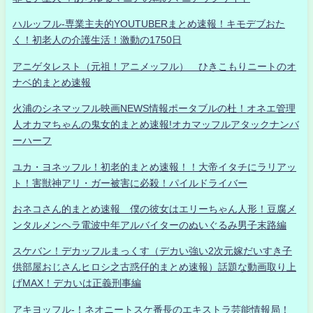
ハルッフル-専業主夫的YOUTUBERまとめ速報！キモデブおた
く！初老人の介護生活！激動の1750日
アニゲタレスト（元祖！アニメッフル） ひきこもりニートのオ
ナベ的まとめ速報
火浦のシネマッフル映画NEWS情報ポータブルの杜！オネエ管理
人オカマちゃんの鬼女的まとめ速報!オカマッフルアタックナンバ
ーハーフ
ユカ・ヨネッフル！初老的まとめ速報！！大帝イタチにラリアッ
ト！害獣神アリ・ガー被害に必殺！パイルドライバー
おネコさん的まとめ速報 僕の彼女はエリーちゃん人形！豆腐メ
ンタルメンヘラ電波中年アルバイターのぬいぐるみ男子末路編
スケバン！デカッフルまっくす（デカい強い2次元嫁だいすき子
供部屋おじさんヒロシ之古惑仔的まとめ速報）話題な動画取り上
げMAX！デカいは正義刑事編
アキヨッフル-！ネオニートスケ番長のエキストラ芸能情報局！