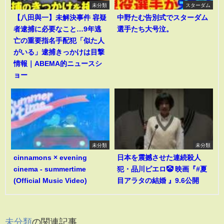
未分類
スターダム
【八田與一】未解決事件 容疑
中野たむ告別式でスターダム
者逮捕に必要なこと…9年逃
選手たち大号泣。
亡の重要指名手配犯「似た人
がいる」逮捕きっかけは目撃
情報｜ABEMA的ニュースシ
ョー
未分類
未分類
cinnamons × evening
日本を震撼させた連続殺人
cinema - summertime
犯・品川ピエロ🤡 映画『#夏
(Official Music Video)
目アラタの結婚 』9.6公開
未分類
の関連記事