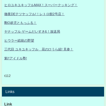
ヒロユキユキッフルMAX！スーパークッキング！
徹夜DEテツヤッフル!！レトロ館2号店！
剛Q超児ともっふる！
ヤナッフル ゲームだいすき6！放送局
ヒウラー総統の野望
三代目 ユキユキッフル 花のひうら組! 見参！
魁!!アイドル塾!
t112
Links
Link