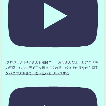
/プロジェクトA子さんも注目？ お母さんだよ とアニメ声
の可愛いらしい声で手を振ってくれる 起き上がりながら両手
をパタパタさせて 右へ左へと ダンスする