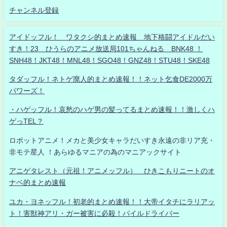
チャンネル登録
アイドッフル！ ワタクシ的まとめ速報 地下格闘アイドルだい
すき！23 ひうらのアニメ放送局101ちゃんねる BNK48 ！
SNH48！JKT48！MNL48！SGO48！GNZ48！STU48！SKE48
タダッフル！ネトゲ廃人的まとめ速報！！ネット乞食DE2000万
パワーズ！
・ハゲッフル！哀愁のハゲ男の髪ってるまとめ速報！！激しくハ
ゲっTEL？
ロボットアニメ！メカと美少女キャラだいすき永遠の非リア充・
非モテ星人 ！あらゆるマニアの為のマニアックサイト
アニゲタレスト（元祖！アニメッフル） ひきこもりニートのオ
ナベ的まとめ速報
ユカ・ヨネッフル！初老的まとめ速報！！大帝イタチにラリアッ
ト！害獣神アリ・ガー被害に必殺！パイルドライバー