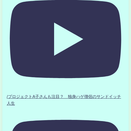
/プロジェクトA子さんも注目？ 独身ハゲ僧侶のサンドイッチ
人生