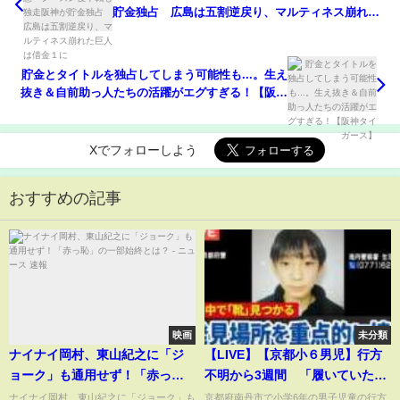
貯金独占 広島は五割逆戻り、マルティネス崩れた
巨人は借金１に
貯金とタイトルを独占してしまう可能性も...。生え
抜き＆自前助っ人たちの活躍がエグすぎる！【阪神
タイガース】
Xでフォローしよう
おすすめの記事
映画
未分類
ナイナイ岡村、東山紀之に「ジ
【LIVE】【京都小６男児】行方
ョーク」も通用せず！「赤っ
不明から3週間 「履いていたの
恥」の一部始終とは？ - ニュース
と同じ形の靴」発見 学校から
ナイナイ岡村、東山紀之に「ジョーク」も
京都府南丹市で小学6年の男子児童の行方