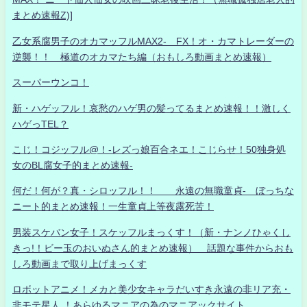
まとめ速報Z)]
乙女系腐男子のオカマッフルMAX2- FX！オ・カマトレーダーの
逆襲！！ 極道のオカマたち編（おもしろ動画まとめ速報）
スーパーウンコ！
新・ハゲッフル！哀愁のハゲ男の髪ってるまとめ速報！！激しく
ハゲっTEL？
こじ！コジッフル@！-レズっ娘百合ネエ！こじらせ！50独身処
女のBL腐女子的まとめ速報-
何だ！何が？真・シロッフル！！ 永遠の無職童貞- ぼっちな
ニート的まとめ速報！一生童貞上等夜露死苦！
男装スケバン女子！スケッフルまっくす！（新・ナンノひゃくし
きっ!！ビー玉のおいぬさん的まとめ速報） 話題な事件からおも
しろ動画まで取り上げまっくす
ロボットアニメ！メカと美少女キャラだいすき永遠の非リア充・
非モテ星人 ！あらゆるマニアの為のマニアックサイト