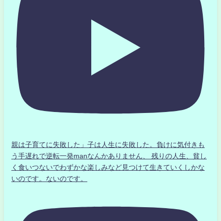
親は子育てに失敗した」子は人生に失敗した。負けに気付きも
う手遅れで逆転一発manなんかありません、 残りの人生、貧し
く食いつないでわずかな楽しみなど見つけて生きていくしかな
いのです。ないのです。