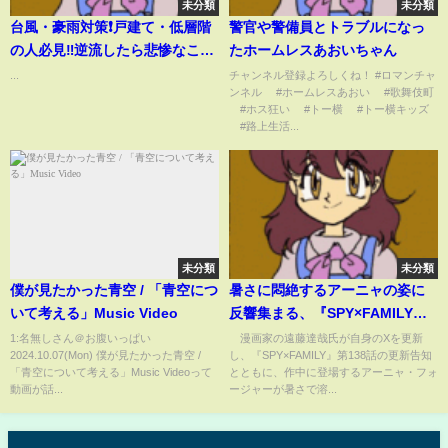
未分類
未分類
台風・豪雨対策❗️戸建て・低層階
警官や警備員とトラブルになっ
の人必見‼️逆流したら悲惨なこと
たホームレスあおいちゃん
になります😭 #台風 #防災 #防災
...
チャンネル登録よろしくね！ #ロマンチャ
ンネル #ホームレスあおい #歌舞伎町
グッズ #台風6号 #水のう
#ホス狂い #トー横 #トー横キッズ
#路上生活...
未分類
未分類
僕が見たかった青空 / 「青空につ
暑さに悶絶するアーニャの姿に
いて考える」Music Video
反響集まる、『SPY×FAMILY』
告知イラストに「アーニャが、
1:名無しさん＠お腹いっぱい
漫画家の遠藤達哉氏が自身のXを更新
2024.10.07(Mon) 僕が見たかった青空 /
し、『SPY×FAMILY』第138話の更新告知
溶けとる」(ABEMA TIMES)
「青空について考える」Music Videoって
とともに、作中に登場するアーニャ・フォ
動画が話...
ージャーが暑さで溶...