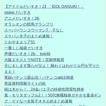
【アイドルだいすき！2】「IDOL DAISUKI！」
vtuber だいすき
アニメだいすき！26-
オラシオンの競馬グランプリ
スーパーウンコウーマンT・子なし
スケバン氷子のまとめ速報！
とおやまエリア51
一番くじ福袋 だいすき
声優だいすき！26- bnk46
大阪エキストラNOTE！芸能情報局
天にまします我らが父よ！ 願わくはわがドル円を守りた
まえ！
実録パチンコ梁山泊！パチンコakb108道
有益便利情報サイトの杜
病は木から！ 24金バエ子の特発性間質性肺炎
真・モリタダッフル2！！50代無職独身ガチホモ童貞ギン
グ・ゲイなー女装子オネエ的まとめ速報