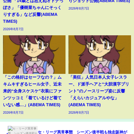
公開 「14歳とは思えぬオトナっ
りショット公開(ABEMA TIMES)
ぽさ」「優樹菜ちゃんにそっく
2026年8月7日
りすぎる」など反響(ABEMA
TIMES)
2026年8月7日
「この格好はセーフなの？」ム
「美狂」人気日本人女子レスラ
キムキすぎるヒール女子、近未
ー、ド派手ヘアと“大胆漢字プリ
来的“全身スケスケ”衣装にファ
ント”のノースリーブ姿に反響
ンツッコミ「着ているけど着て
「えらいカジュアルやな」
いない感…」(ABEMA TIMES)
(ABEMA TIMES)
2026年8月7日
2026年8月7日
セ・リーグ異常事態 シーズン後半戦も独走阪神が