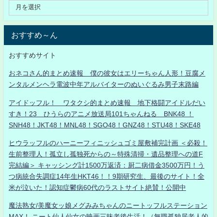
おすすめ～ん
おすすめサイト
おネコさん的まとめ速報 僕の彼女はエリーちゃん人形！豆腐メ
ンタルメンヘラ電波中年アルバイターのぬいぐるみ男子末路編
アイドッフル！ ワタクシ的まとめ速報 地下格闘アイドルだい
すき！23 ひうらのアニメ放送局101ちゃんねる BNK48 ！
SNH48！JKT48！MNL48！SGO48！GNZ48！STU48！SKE48
ヒウラッフルのハーニーフィニッシュゴミ屋敷補完計画 ＜必殺！
生前整理人！孤立し孤独死からの～特殊清掃・遺品整理への道F
完結編＞ キャッシング計1500万返済：厨二病借金3500万円！う
つ病統合失調症14年生HKT46！！9期研究生、最後のサイト！全
米が泣いた！認知症鬱病60代のラストサイト絶賛！公開中
魔法熟女/美魔女ッ娘メグみみちゃんのニートッフルステーション
MAX！ ニート仙人仙女の映画三昧老後生活！（無職孤独居老人的