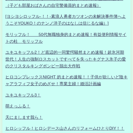
（子ども部屋おばさんの自宅警備員的まとめ速報）
[ヨシヨシロッフル-！！-素浪人勇者カツオンの未解決事件簿へよ
うこそYOUKO！のナンノ洋子のはなしは信じるな編）]
モリッフル！ 50代無職独身的まとめ速報！有益便利情報サイ
トの杜 モリッフル
ユキユキッフル2！ど底辺的一同驚愕騒然まとめ速報！超氷河期
世代！人生の強制ロスカットですべてを失ったキグナス氷子の愛
のクリスタルキングボンビー脱出大作戦
ヒロコンプレックスNIGHT 的まとめ速報！！子供が欲しいど陰キ
ャアラフィフ女子のめざせ！専業主婦！婚活計画編
ユキユキッフル3！
萌えっふる！
天にまします我ら！
ヒロシッフル！ヒロシデース山さんのリフォームひとりDIY！！