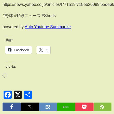
https://news.yahoo.co.jp/articles/f771a19f718eb20089f5ad
#野球 #野球ニュース #Shorts
powered by
Auto Youtube Summarize
共有:
Facebook
X
いいね:
Facebook
X
共
有
LINE