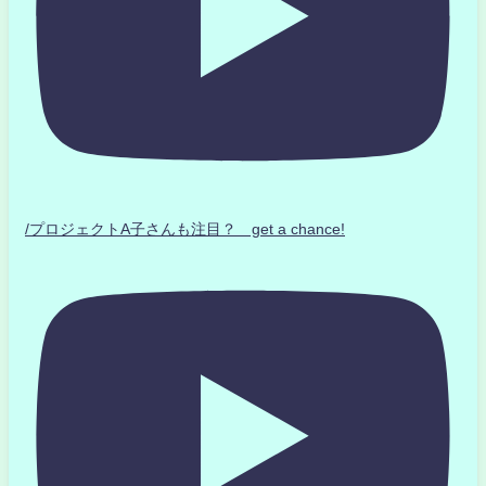
/プロジェクトA子さんも注目？ get a chance!