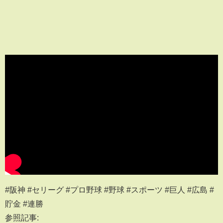
#阪神 #セリーグ #プロ野球 #野球 #スポーツ #巨人 #広島 #
貯金 #連勝
参照記事: