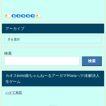
アーカイブ
検索
検索
カオスtomo娘ちゃんねーるアーガマ!Haraハラ!未解決人
生ゲーム
ハゲて無双