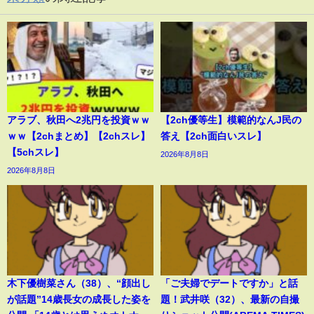
アラブ、秋田へ2兆円を投資ｗｗ
【2ch優等生】模範的なんJ民の
ｗｗ【2chまとめ】【2chスレ】
答え【2ch面白いスレ】
【5chスレ】
2026年8月8日
2026年8月8日
木下優樹菜さん（38）、“顔出し
「ご夫婦でデートですか」と話
が話題”14歳長女の成長した姿を
題！武井咲（32）、最新の自撮