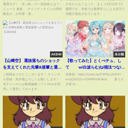
通用せず！「赤っ恥」の一部始終とは？ -
が分からなくなって、きょう4月13日で3
速報
約6キロの山道周辺で 警察は約
ニュース 速報 ナインティナインの岡村
週間です。学校では警察官らによる見守り
50人態勢で発見場所周辺を重点
隆史が、少年隊・東...
活動が強化されています。...
的に捜索 学校では見守り活動
強化が続く
AKB48
未分類
【山﨑空】 選抜落ちのショック
【歌ってみた】とくべチュ、し
を支えてくれた先輩&後輩と選抜
て w/白波らむね/猫汰つな/小
復帰への意気込み 【AKB48】
森めと/花芽なずな/胡桃のあ【な
ご視聴ありがとうございます！ チャンネ
本家様：https://youtu.be/F3P8vcZkIh4?
ル登録・高評価よろしくお願いします！
si=gQ91EZu-OSWiPkeW illust 麦うさ
ちゅらりー】
当チャンネルは動画編集ソフトVrewを利
ぎ様 ht...
用して運営しております。...