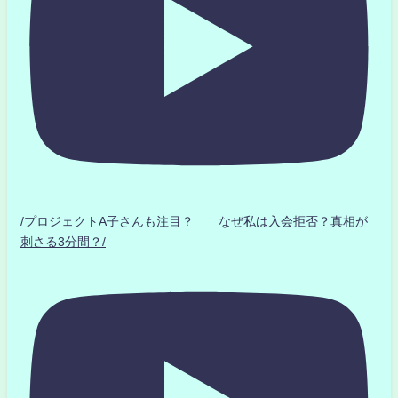
/プロジェクトA子さんも注目？ なぜ私は入会拒否？真相が
刺さる3分間？/