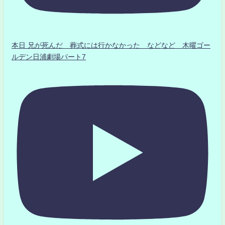
本日 兄が死んだ 葬式には行かなかった などなど 木曜ゴー
ルデン日浦劇場パート7