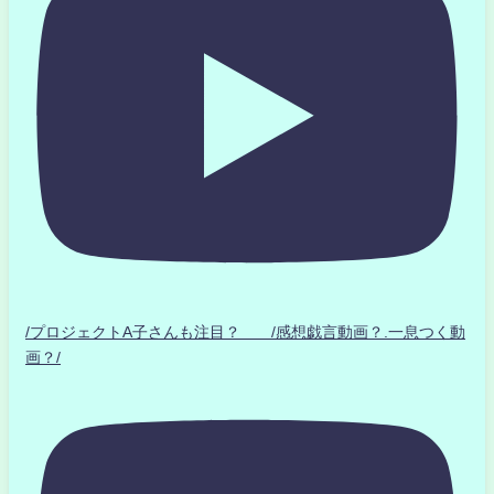
/プロジェクトA子さんも注目？ /感想戯言動画？.一息つく動
画？/