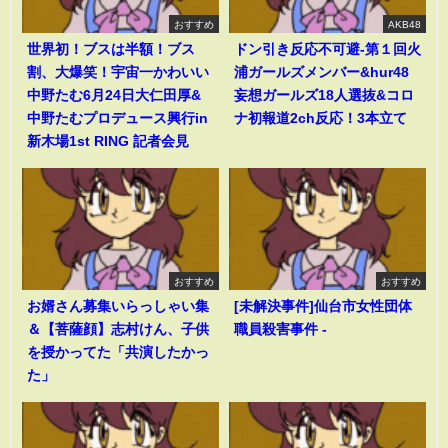
おすすめ
AKB48
世界初！ブスは半額！ブス
ドン引き反応不可避-第１回火
割、大爆笑！宇宙一かわいい
浦ガールズメンバー&hur48
中野たむ6月24日大仁田厚&
妄想ガールズ18人選抜&コロ
中野たむプロデュース興行in
ナ初報道2ch反応！3本立て
新木場1st RING 記者会見
おすすめ
おすすめ
お婿さん募集いらっしゃい集
[未解決事件]仙台市女性団体
＆【菩薩顔】志村けん、子供
職員殺害事件 -
を授かってた「共演したかっ
た」