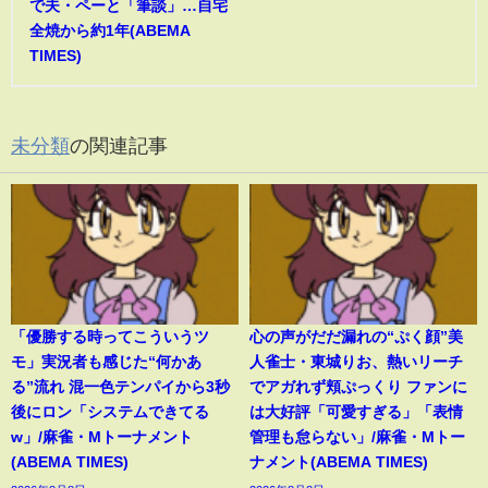
で夫・ペーと「筆談」…自宅
全焼から約1年(ABEMA
TIMES)
未分類
の関連記事
「優勝する時ってこういうツ
心の声がだだ漏れの“ぷく顔”美
モ」実況者も感じた“何かあ
人雀士・東城りお、熱いリーチ
る”流れ 混一色テンパイから3秒
でアガれず頬ぷっくり ファンに
後にロン「システムできてる
は大好評「可愛すぎる」「表情
w」/麻雀・Mトーナメント
管理も怠らない」/麻雀・Mトー
(ABEMA TIMES)
ナメント(ABEMA TIMES)