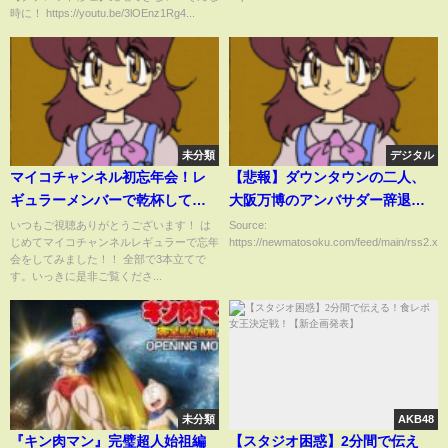
時に！ https://youtu.be/3lOEnz1Rg4...
未分類
デジタル
マイコチャンネル初忘年会！レ
【悲報】ダウンタウンの二人、
ギュラーメンバーで乾杯してみ
大阪万博のアンバサダー辞退
た！
吉本興業発表
いつもご視聴ありがとうございます！ は
Source:
じめてマイコチャンネルレギュラーで忘年
https://newmatosoku.com/feed/main/rss2.xml.
会をしてみました！！ 全部で3本立てで
す。いっきに是非ご覧くださ...
未分類
AKB48
『キン肉マン』完璧超人始祖編
【スタジオ困惑】2分間で伝え