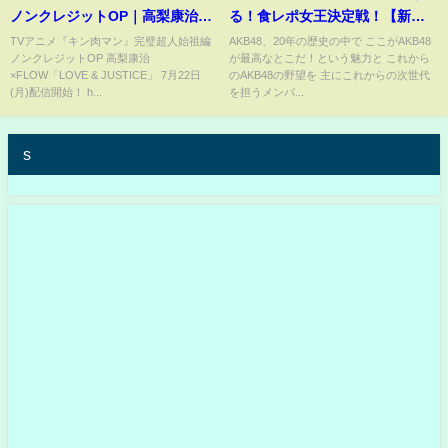
ノンクレジットOP｜高梨康治
る！食レポ女王決定戦！【新企
×FLOW「LOVE & JUSTICE」
画発表】
TVアニメ『キン肉マン』完璧超人始祖編
AKB48、20年の歴史の中で ここがAKB48
ノンクレジットOP 高梨康治
が最高なとこだ！という魅力と これから
×FLOW「LOVE & JUSTICE」 7月22日
のAKB48の野望を 主にこれからの次世代
(月)配信開始！ h...
を担うメンバ...
s