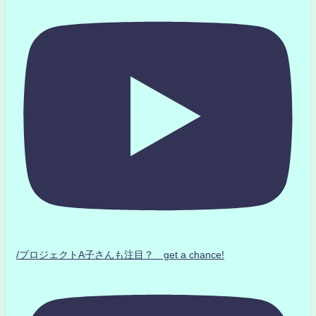
/プロジェクトA子さんも注目？ get a chance!