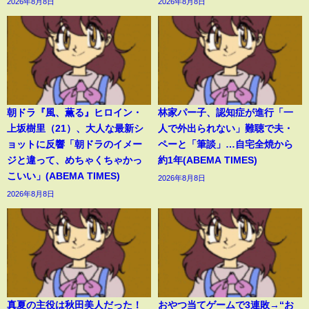
2026年8月8日
2026年8月8日
朝ドラ『風、薫る』ヒロイン・
林家パー子、認知症が進行「一
上坂樹里（21）、大人な最新シ
人で外出られない」難聴で夫・
ョットに反響「朝ドラのイメー
ペーと「筆談」…自宅全焼から
ジと違って、めちゃくちゃかっ
約1年(ABEMA TIMES)
こいい」(ABEMA TIMES)
2026年8月8日
2026年8月8日
真夏の主役は秋田美人だった！
おやつ当てゲームで3連敗→“お