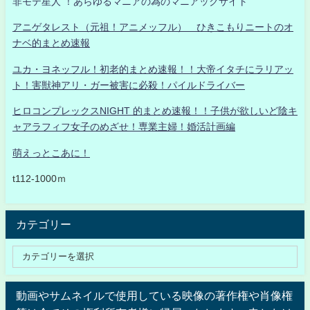
非モテ星人 ！あらゆるマニアの為のマニアックサイト
アニゲタレスト（元祖！アニメッフル） ひきこもりニートのオ
ナベ的まとめ速報
ユカ・ヨネッフル！初老的まとめ速報！！大帝イタチにラリアッ
ト！害獣神アリ・ガー被害に必殺！パイルドライバー
ヒロコンプレックスNIGHT 的まとめ速報！！子供が欲しいど陰キ
ャアラフィフ女子のめざせ！専業主婦！婚活計画編
萌えっとこあに！
t112-1000ｍ
カテゴリー
動画やサムネイルで使用している映像の著作権や肖像権