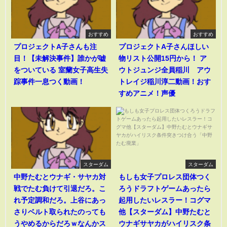
おすすめ
おすすめ
プロジェクトA子さんも注
プロジェクトA子さんほしい
目！【未解決事件】誰かが嘘
物リスト公開15円から！ ア
をついている 室蘭女子高生失
ウトジュンジ全員稲川 アウ
踪事件一息つく動画！
トレイジ稲川淳二動画！おす
すめアニメ！声優
スターダム
スターダム
中野たむとウナギ・サヤカ対
もしも女子プロレス団体つく
戦でたむ負けて引退だろ。こ
ろうドラフトゲームあったら
れ予定調和だろ。上谷にあっ
起用したいレスラー！コグマ
さりベルト取られたのっても
他【スターダム】中野たむと
うやめるからだろｗなんかス
ウナギサヤカがハイリスク条