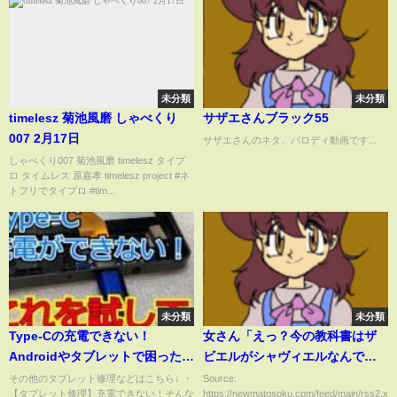
未分類
未分類
timelesz 菊池風磨 しゃべくり
サザエさんブラック55
007 2月17日
サザエさんのネタ、パロディ動画です...
しゃべくり007 菊池風磨 timelesz タイプ
ロ タイムレス 原嘉孝 timelesz project #ネ
トフリでタイプロ #tim...
未分類
未分類
Type-Cの充電できない！
女さん「えっ？今の教科書はザ
Androidやタブレットで困ったと
ビエルがシャヴィエルなんです
きはこれ！
か！？」
その他のタブレット修理などはこちら↓ ・
Source:
【タブレット修理】充電できない！そんな
https://newmatosoku.com/feed/main/rss2.xml.