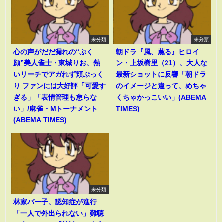
未分類
未分類
心の声がだだ漏れの“ぷく
朝ドラ『風、薫る』ヒロイ
顔”美人雀士・東城りお、熱
ン・上坂樹里（21）、大人な
いリーチでアガれず頬ぷっく
最新ショットに反響「朝ドラ
り ファンには大好評「可愛す
のイメージと違って、めちゃ
ぎる」「表情管理も怠らな
くちゃかっこいい」(ABEMA
い」/麻雀・Mトーナメント
TIMES)
(ABEMA TIMES)
未分類
林家パー子、認知症が進行
「一人で外出られない」難聴