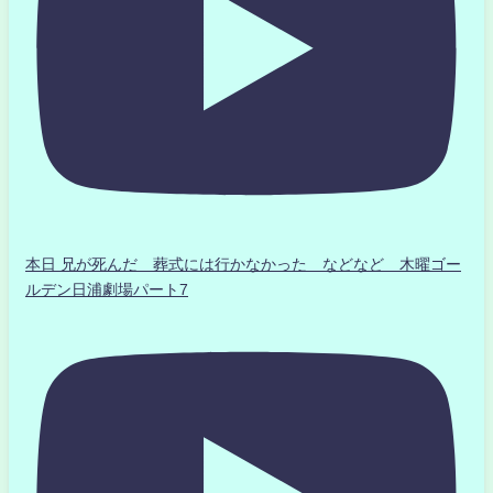
本日 兄が死んだ 葬式には行かなかった などなど 木曜ゴー
ルデン日浦劇場パート7