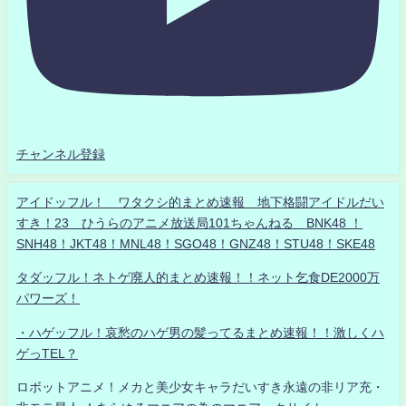
チャンネル登録
アイドッフル！ ワタクシ的まとめ速報 地下格闘アイドルだい
すき！23 ひうらのアニメ放送局101ちゃんねる BNK48 ！
SNH48！JKT48！MNL48！SGO48！GNZ48！STU48！SKE48
タダッフル！ネトゲ廃人的まとめ速報！！ネット乞食DE2000万
パワーズ！
・ハゲッフル！哀愁のハゲ男の髪ってるまとめ速報！！激しくハ
ゲっTEL？
ロボットアニメ！メカと美少女キャラだいすき永遠の非リア充・