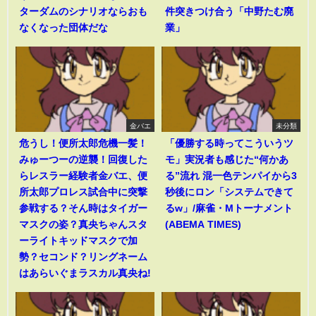
ターダムのシナリオならおも
件突きつけ合う「中野たむ廃
なくなった団体だな
業」
金バエ
未分類
危うし！便所太郎危機一髪！
「優勝する時ってこういうツ
みゅーつーの逆襲！回復した
モ」実況者も感じた“何かあ
らレスラー経験者金バエ、便
る”流れ 混一色テンパイから3
所太郎プロレス試合中に突撃
秒後にロン「システムできて
参戦する？そん時はタイガー
るw」/麻雀・Mトーナメント
マスクの姿？真央ちゃんスタ
(ABEMA TIMES)
ーライトキッドマスクで加
勢？セコンド？リングネーム
はあらいぐまラスカル真央ね!