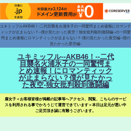
ユキミッフルAKB46！-二代目襲名火浦氷子の一同驚愕まとめ速報にロマンテ
ィックが止まらない？--僕が見たかった夜空！独女批判殺到激闘編--の一同驚
愕まとめ速報にロマンティックが止まらない？-僕の見たかった夜空編--僕の
見たかった星空編-
ユキミッフル--AKB46！--二代
目襲名火浦氷子の一同驚愕ま
とめ速報！にロマンティック
が止まらない？僕が見たかっ
た夜空-独女批判殺到激闘編
腐女子＜お客様皆様が掲載の記事等へアクセス、閲覧、こちらのサービ
スを利用される事でかろうじて運営できています＞本日は足元が悪い中
ご足労頂き誠に有難うございます。