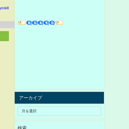
yosk8
アーカイブ
検索