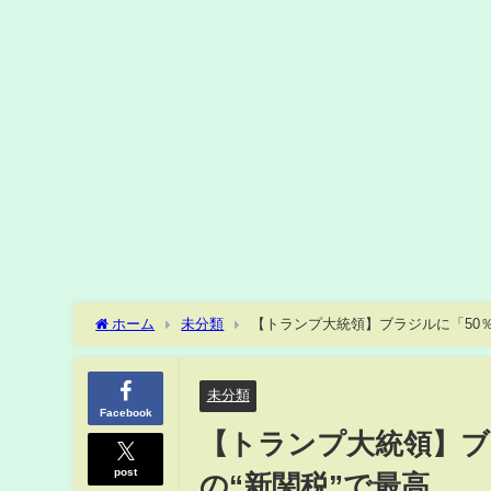
ホーム
未分類
未分類
Facebook
【トランプ大統領】ブラ
post
の“新関税”で最高