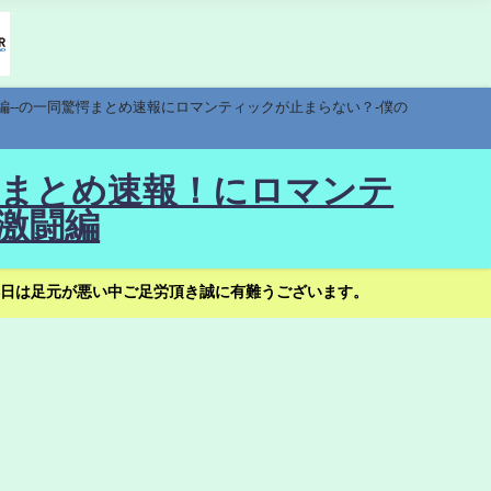
編--の一同驚愕まとめ速報にロマンティックが止まらない？-僕の
驚愕まとめ速報！にロマンテ
激闘編
日は足元が悪い中ご足労頂き誠に有難うございます。