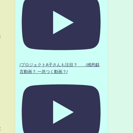
非
も
/プロジェクトA子さんも注目？ /感想戯
言動画？.一息つく動画？/
と
念