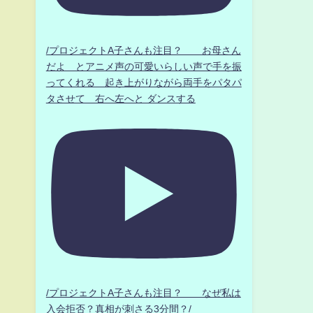
/プロジェクトA子さんも注目？ お母さん
だよ とアニメ声の可愛いらしい声で手を振
ってくれる 起き上がりながら両手をパタパ
タさせて 右へ左へと ダンスする
/プロジェクトA子さんも注目？ なぜ私は
入会拒否？真相が刺さる3分間？/