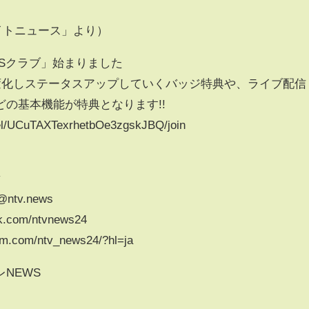
レイトニュース」より）
Sクラブ」始まりました
が変化しステータスアップしていくバッジ特典や、ライブ配信
の基本機能が特典となります!!
el/UCuTAXTexrhetbOe3zgskJBQ/join
v
/@ntv.news
k.com/ntvnews24
am.com/ntv_news24/?hl=ja
NEWS