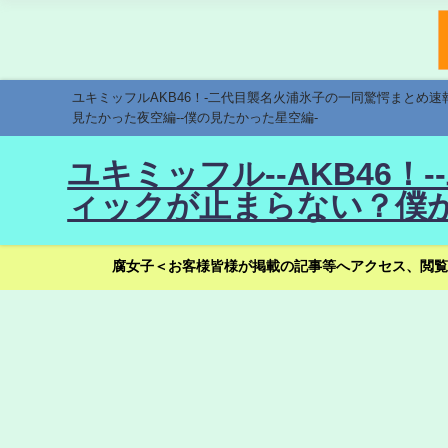
ユキミッフルAKB46！-二代目襲名火浦氷子の一同驚愕まとめ
見たかった夜空編--僕の見たかった星空編-
ユキミッフル--AKB46
ィックが止まらない？僕が
腐女子＜お客様皆様が掲載の記事等へアクセス、閲覧