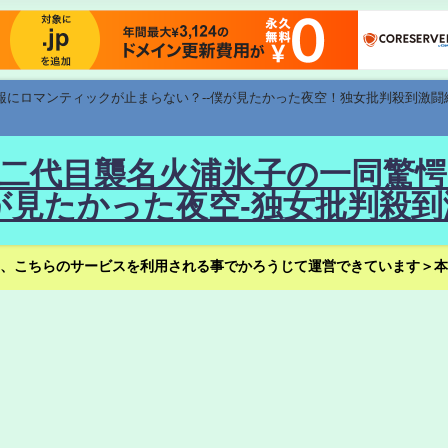
速報にロマンティックが止まらない？--僕が見たかった夜空！独女批判殺到激闘
！--二代目襲名火浦氷子の一同
見たかった夜空-独女批判殺到
、こちらのサービスを利用される事でかろうじて運営できています＞本