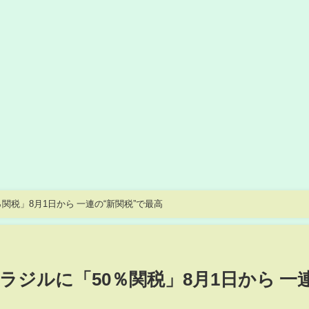
【トランプ大統領】ブラジルに「50％関税」8月1日から 一連の“新関税”で最高
ジルに「50％関税」8月1日から 一