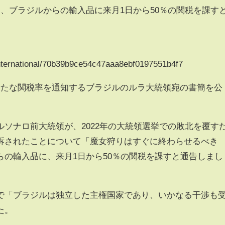
、ブラジルからの輸入品に来月1日から50％の関税を課す
/international/70b39b9ce54c47aaa8ebf0197551b4f7
で新たな関税率を通知するブラジルのルラ大統領宛の書簡を公
ソナロ前大統領が、2022年の大統領選挙での敗北を覆す
訴されたことについて「魔女狩りはすぐに終わらせるべき
らの輸入品に、来月1日から50％の関税を課すと通告しまし
Sで「ブラジルは独立した主権国家であり、いかなる干渉も
た。