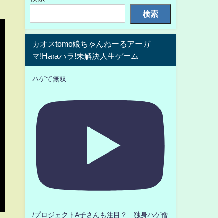
検索
カオスtomo娘ちゃんねーるアーガ
マ!Haraハラ!未解決人生ゲーム
ハゲて無双
/プロジェクトA子さんも注目？ 独身ハゲ僧