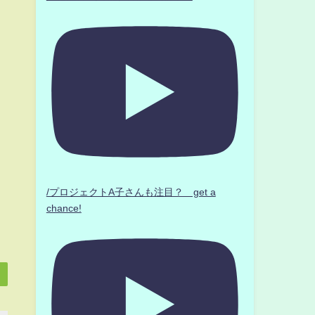
/プロジェクトA子さんも注目？ get a
chance!