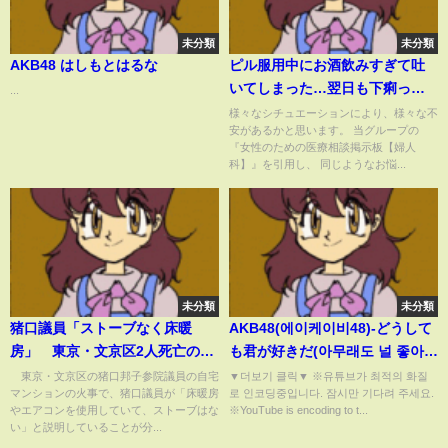
未分類
未分類
AKB48 はしもとはるな
ピル服用中にお酒飲みすぎて吐
いてしまった…翌日も下痢っぽ
...
い…避妊効果は大丈夫？｜｜
様々なシチュエーションにより、様々な不
安があるかと思います。 当グループの
GYN Medical group【池袋クリ
『女性のための医療相談掲示板【婦人
ニック・渋谷文化村通りレディ
科】』を引用し、 同じようなお悩...
スクリニック】
未分類
未分類
猪口議員「ストーブなく床暖
AKB48(에이케이비48)-どうして
房」 東京・文京区2人死亡のマ
も君が好きだ(아무래도 널 좋아
ンション火災(2024年11月29日)
해)교차편집(stage mix)ㅣBy 위
東京・文京区の猪口邦子参院議員の自宅
▼더보기 클릭▼ ※유튜브가 최적의 화질
マンションの火事で、猪口議員が「床暖房
로 인코딩중입니다. 잠시만 기다려 주세요.
즈아이[WIz*Eyez]
やエアコンを使用していて、ストーブはな
※YouTube is encoding to t...
い」と説明していることが分...