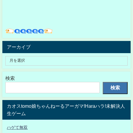
アーカイブ
検索
検索
カオスtomo娘ちゃんねーるアーガマ!Haraハラ!未解決人
生ゲーム
ハゲて無双