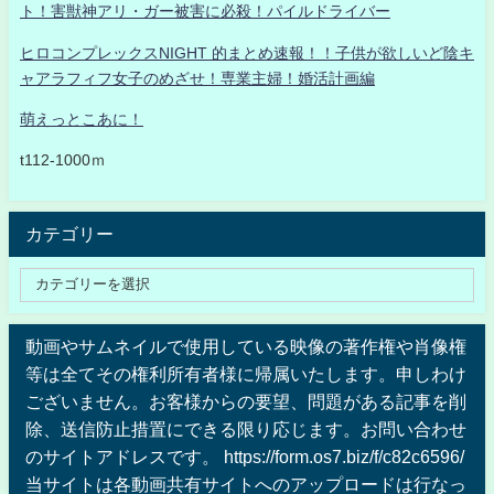
ト！害獣神アリ・ガー被害に必殺！パイルドライバー
ヒロコンプレックスNIGHT 的まとめ速報！！子供が欲しいど陰キ
ャアラフィフ女子のめざせ！専業主婦！婚活計画編
萌えっとこあに！
t112-1000ｍ
カテゴリー
動画やサムネイルで使用している映像の著作権や肖像権
等は全てその権利所有者様に帰属いたします。申しわけ
ございません。お客様からの要望、問題がある記事を削
除、送信防止措置にできる限り応じます。お問い合わせ
のサイトアドレスです。 https://form.os7.biz/f/c82c6596/
当サイトは各動画共有サイトへのアップロードは行なっ