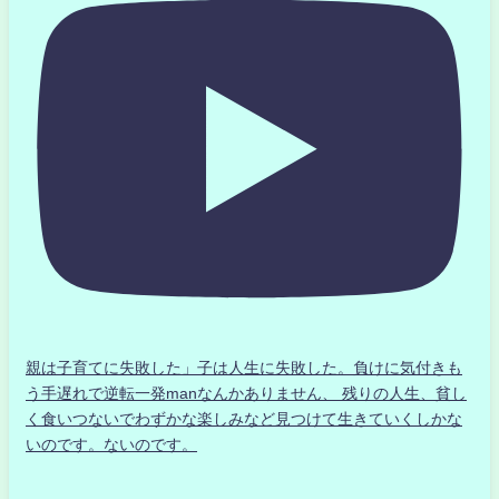
親は子育てに失敗した」子は人生に失敗した。負けに気付きも
う手遅れで逆転一発manなんかありません、 残りの人生、貧し
く食いつないでわずかな楽しみなど見つけて生きていくしかな
いのです。ないのです。