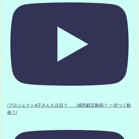
/プロジェクトA子さんも注目？ /感想戯言動画？.一息つく動
画？/