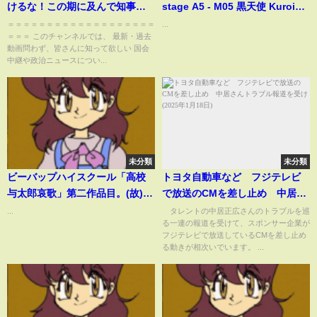
けるな！この期に及んで知事を
stage A5 - M05 黒天使 Kuroi
かばい続ける維新の会と、まる
Tenshi
＝＝＝＝＝＝＝＝＝＝＝＝＝＝＝＝＝＝＝
...
＝＝＝ このチャンネルでは、 最新・過去
で他人事のように「県政を進め
動画問わず、皆さんに知って欲しい 国会
る」としか言わない斎藤知事の
中継や政治ニュースについ...
呆れた態度【兵庫県議会】
未分類
未分類
ビーバップハイスクール「高校
トヨタ自動車など フジテレビ
与太郎哀歌」第二作品目。(故)石
で放送のCMを差し止め 中居さ
井様登場。扇子を振りながら歩
んトラブル報道を受け(2025年1
...
タレントの中居正広さんのトラブルを巡
る一連の報道を受けて、スポンサー企業が
く菊りん格好良い。
月18日)
フジテレビで放送しているCMを差し止め
る動きが相次いでいます。 ...