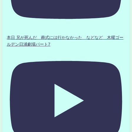
本日 兄が死んだ 葬式には行かなかった などなど 木曜ゴー
ルデン日浦劇場パート7