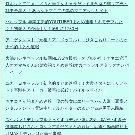
ロボットアニメ！メカと美少女キャラだいすき永遠の非リア充・
非モテ星人 ！あらゆるマニアの為のマニアックサイト
ハルッフル-専業主夫的YOUTUBERまとめ速報！キモデブおた
く！初老人の介護生活！激動の1750日
アニゲタレスト（元祖！アニメッフル） ひきこもりニートのオ
ナベ的まとめ速報
火浦のシネマッフル映画NEWS情報ポータブルの杜！オネエ管理
人オカマちゃんの鬼女的まとめ速報!オカマッフルアタックナンバ
ーハーフ
ユカ・ヨネッフル！初老的まとめ速報！！大帝イタチにラリアッ
ト！害獣神アリ・ガー被害に必殺！パイルドライバー
おネコさん的まとめ速報 僕の彼女はエリーちゃん人形！豆腐メ
ンタルメンヘラ電波中年アルバイターのぬいぐるみ男子末路編
スケバン！デカッフルまっくす（デカい強い2次元嫁だいすき子
供部屋おじさんヒロシ之古惑仔的まとめ速報）話題な動画取り上
げMAX！デカいは正義刑事編