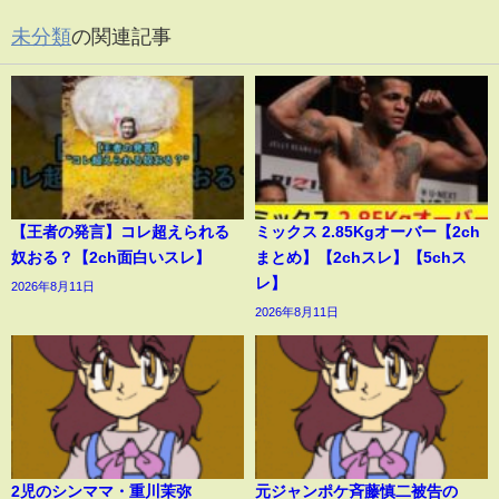
未分類
の関連記事
【王者の発言】コレ超えられる
ミックス 2.85Kgオーバー【2ch
奴おる？【2ch面白いスレ】
まとめ】【2chスレ】【5chス
レ】
2026年8月11日
2026年8月11日
2児のシンママ・重川茉弥
元ジャンポケ斉藤慎二被告の