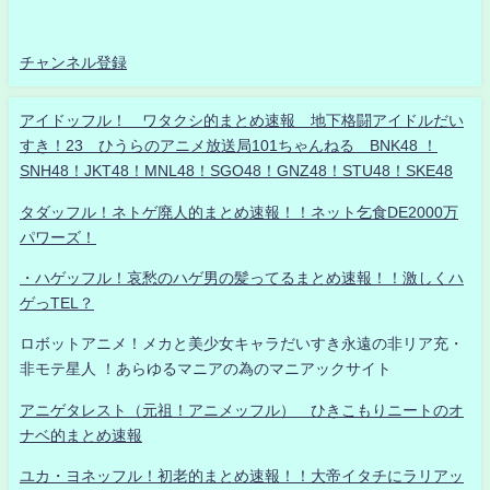
チャンネル登録
アイドッフル！ ワタクシ的まとめ速報 地下格闘アイドルだい
すき！23 ひうらのアニメ放送局101ちゃんねる BNK48 ！
SNH48！JKT48！MNL48！SGO48！GNZ48！STU48！SKE48
タダッフル！ネトゲ廃人的まとめ速報！！ネット乞食DE2000万
パワーズ！
・ハゲッフル！哀愁のハゲ男の髪ってるまとめ速報！！激しくハ
ゲっTEL？
ロボットアニメ！メカと美少女キャラだいすき永遠の非リア充・
非モテ星人 ！あらゆるマニアの為のマニアックサイト
アニゲタレスト（元祖！アニメッフル） ひきこもりニートのオ
ナベ的まとめ速報
ユカ・ヨネッフル！初老的まとめ速報！！大帝イタチにラリアッ