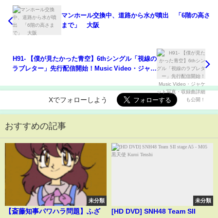
マンホール交換中、道路から水が噴出 「6階の高さ
まで」 大阪
H91- 【僕が見たかった青空】6thシングル「視線の
ラブレター」先行配信開始！Music Video・ジャケ
ット写真・収録曲詳細も公開！
Xでフォローしよう
おすすめの記事
未分類
未分類
【斎藤知事パワハラ問題】ふざ
[HD DVD] SNH48 Team SII