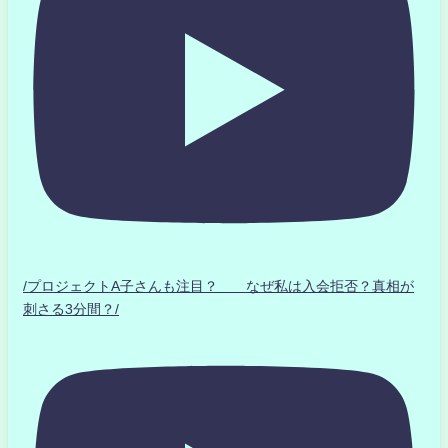
/プロジェクトA子さんも注目？ なぜ私は入会拒否？真相が
刺さる3分間？/