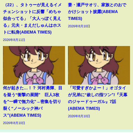
（22）、タトゥーが見えるイメ
妻・瀬戸サオリ、家族とのおで
チェンショットに反響「めちゃ
かけショット披露(ABEMA
似合ってる」「大人っぽく見え
TIMES)
る」元夫・まえだしゅんはホス
2026年8月10日
トに転身(ABEMA TIMES)
2026年8月11日
何が起きた…！？ 河村勇輝、目
「可愛すぎかよー！」オゴタイ
を疑う“衝撃の展開” 巨人3枚
が兄弟に“赦しの指ツン”/『天幕
を”一瞬で無力化”→密集を切り
のジャードゥーガル』7話
裂く“ノールック神パ
(ABEMA TIMES)
ス”(ABEMA TIMES)
2026年8月10日
2026年8月10日