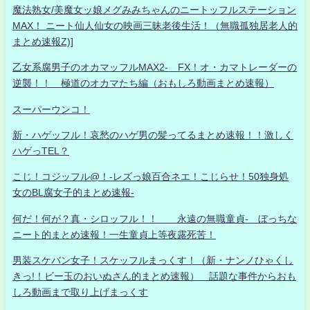
魔法熟女/美魔女ッ娘メグみみちゃんのニートッフルステーション
MAX！ ニート仙人仙女の映画三昧老後生活！（無職孤独居老人的
まとめ速報Z)]
乙女系腐男子のオカマッフルMAX2- FX！オ・カマトレーダーの
逆襲！！ 極道のオカマたち編（おもしろ動画まとめ速報）
スーパーウンコ！
新・ハゲッフル！哀愁のハゲ男の髪ってるまとめ速報！！激しく
ハゲっTEL？
こじ！コジッフル@！-レズっ娘百合ネエ！こじらせ！50独身処
女のBL腐女子的まとめ速報-
何だ！何が？真・シロッフル！！ 永遠の無職童貞- ぼっちな
ニート的まとめ速報！一生童貞上等夜露死苦！
男装スケバン女子！スケッフルまっくす！（新・ナンノひゃくし
きっ!！ビー玉のおいぬさん的まとめ速報） 話題な事件からおも
しろ動画まで取り上げまっくす