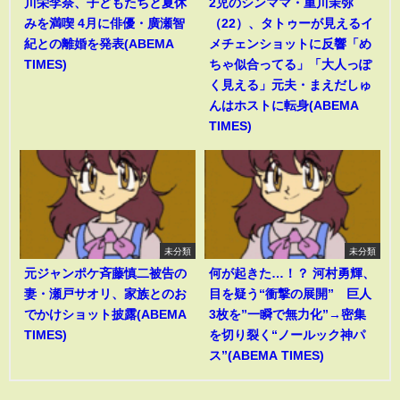
川栄李奈、子どもたちと夏休
2児のシンママ・重川茉弥
みを満喫 4月に俳優・廣瀬智
（22）、タトゥーが見えるイ
紀との離婚を発表(ABEMA
メチェンショットに反響「め
TIMES)
ちゃ似合ってる」「大人っぽ
く見える」元夫・まえだしゅ
んはホストに転身(ABEMA
TIMES)
未分類
未分類
元ジャンポケ斉藤慎二被告の
何が起きた…！？ 河村勇輝、
妻・瀬戸サオリ、家族とのお
目を疑う“衝撃の展開” 巨人
でかけショット披露(ABEMA
3枚を”一瞬で無力化”→密集
TIMES)
を切り裂く“ノールック神パ
ス”(ABEMA TIMES)