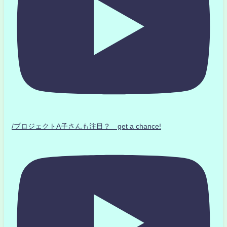
/プロジェクトA子さんも注目？ get a chance!