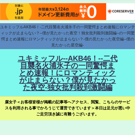
ユキミッフルAKB46！-二代目襲名火浦氷子の一同驚愕まとめ速報にロマンテ
ィックが止まらない？--僕が見たかった夜空！独女批判殺到激闘編--の一同驚
愕まとめ速報にロマンティックが止まらない？-僕の見たかった夜空編--僕の
見たかった星空編-
ユキミッフル--AKB46！--二代
目襲名火浦氷子の一同驚愕ま
とめ速報！にロマンティック
が止まらない？僕が見たかっ
た夜空-独女批判殺到激闘編
腐女子＜お客様皆様が掲載の記事等へアクセス、閲覧、こちらのサービ
スを利用される事でかろうじて運営できています＞本日は足元が悪い中
ご足労頂き誠に有難うございます。