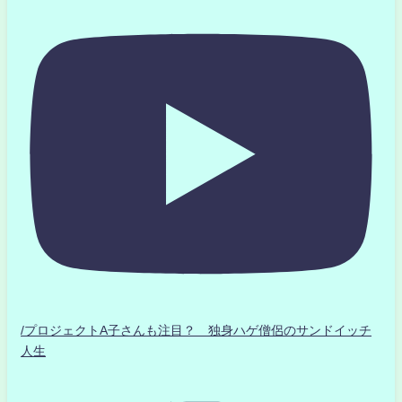
/プロジェクトA子さんも注目？ 独身ハゲ僧侶のサンドイッチ
人生