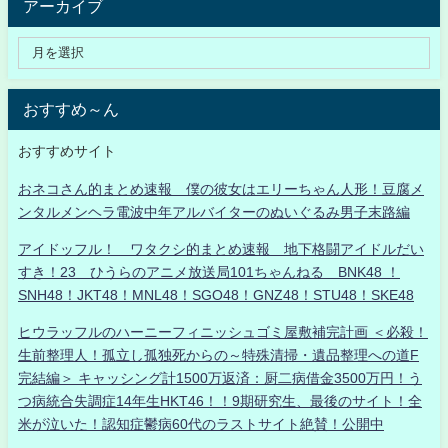
アーカイブ
おすすめ～ん
おすすめサイト
おネコさん的まとめ速報 僕の彼女はエリーちゃん人形！豆腐メ
ンタルメンヘラ電波中年アルバイターのぬいぐるみ男子末路編
アイドッフル！ ワタクシ的まとめ速報 地下格闘アイドルだい
すき！23 ひうらのアニメ放送局101ちゃんねる BNK48 ！
SNH48！JKT48！MNL48！SGO48！GNZ48！STU48！SKE48
ヒウラッフルのハーニーフィニッシュゴミ屋敷補完計画 ＜必殺！
生前整理人！孤立し孤独死からの～特殊清掃・遺品整理への道F
完結編＞ キャッシング計1500万返済：厨二病借金3500万円！う
つ病統合失調症14年生HKT46！！9期研究生、最後のサイト！全
米が泣いた！認知症鬱病60代のラストサイト絶賛！公開中