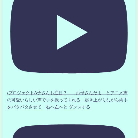
/プロジェクトA子さんも注目？ お母さんだよ とアニメ声
の可愛いらしい声で手を振ってくれる 起き上がりながら両手
をパタパタさせて 右へ左へと ダンスする