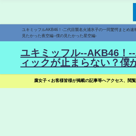
ユキミッフルAKB46！-二代目襲名火浦氷子の一同驚愕まとめ
見たかった夜空編--僕の見たかった星空編-
ユキミッフル--AKB46
ィックが止まらない？僕が
腐女子＜お客様皆様が掲載の記事等へアクセス、閲覧