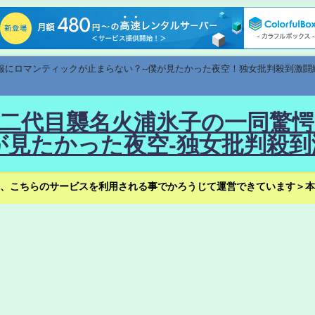
速報にロマンティックが止まらない？--僕が見たかった夜空！独女批判殺到激闘
！--二代目襲名火浦氷子の一同
見たかった夜空-独女批判殺到
、こちらのサービスを利用される事でかろうじて運営できています＞本