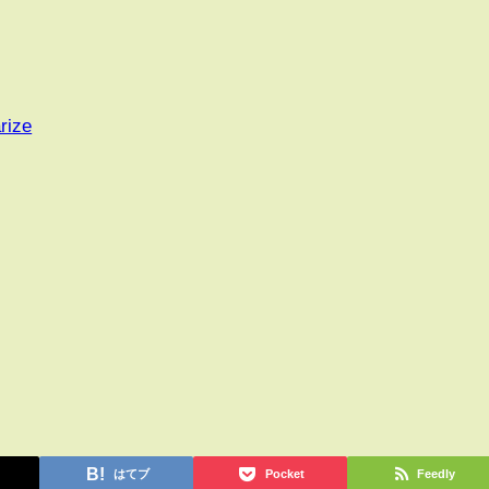
rize
はてブ
Pocket
Feedly