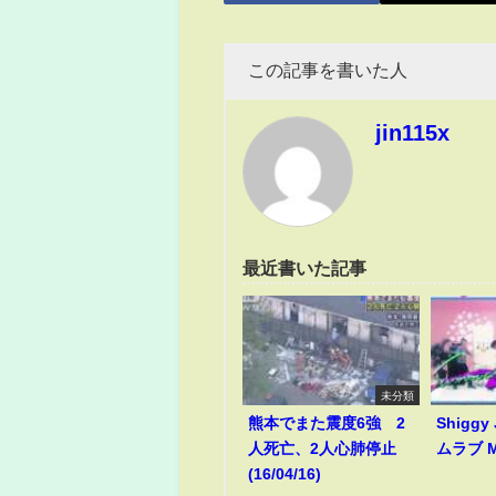
この記事を書いた人
jin115x
最近書いた記事
未分類
熊本でまた震度6強 2
Shiggy
人死亡、2人心肺停止
ムラブ M
(16/04/16)