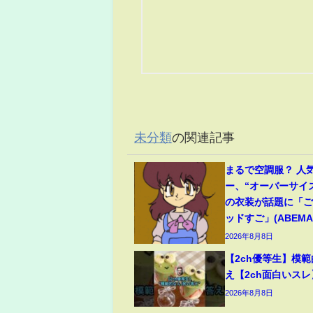
未分類
の関連記事
まるで空調服？ 人
ー、“オーバーサイ
の衣装が話題に「
ッドすご」(ABEMA 
2026年8月8日
【2ch優等生】模
え【2ch面白いスレ
2026年8月8日