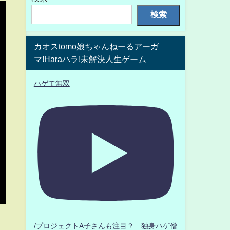
検索
カオスtomo娘ちゃんねーるアーガ
マ!Haraハラ!未解決人生ゲーム
ハゲて無双
/プロジェクトA子さんも注目？ 独身ハゲ僧