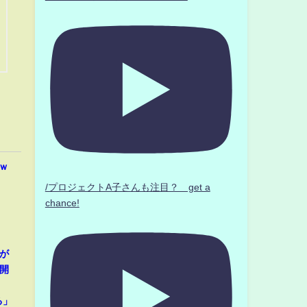
ｗ
/プロジェクトA子さんも注目？ get a
chance!
が
開
」
る」