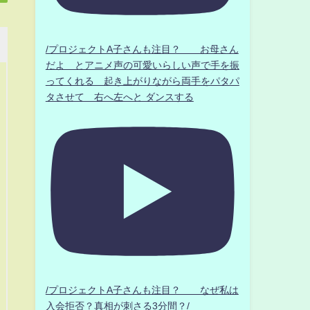
/プロジェクトA子さんも注目？ お母さん
だよ とアニメ声の可愛いらしい声で手を振
ってくれる 起き上がりながら両手をパタパ
タさせて 右へ左へと ダンスする
/プロジェクトA子さんも注目？ なぜ私は
入会拒否？真相が刺さる3分間？/