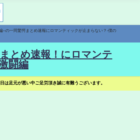
編--の一同驚愕まとめ速報にロマンティックが止まらない？-僕の
驚愕まとめ速報！にロマンテ
激闘編
日は足元が悪い中ご足労頂き誠に有難うございます。