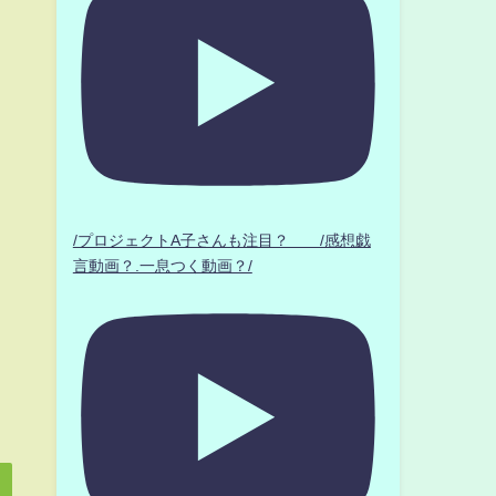
/プロジェクトA子さんも注目？ /感想戯
言動画？.一息つく動画？/