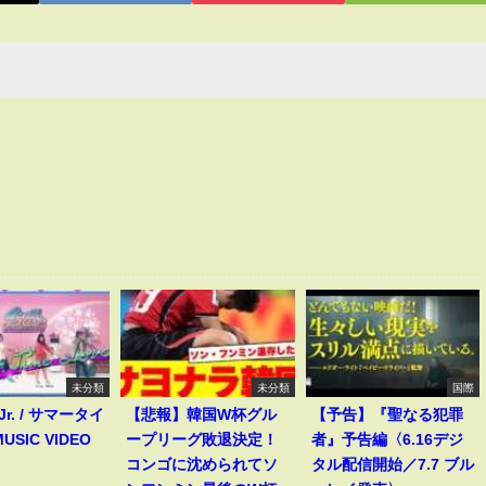
未分類
未分類
国際
 Jr. / サマータイ
【悲報】韓国W杯グル
【予告】『聖なる犯罪
USIC VIDEO
ープリーグ敗退決定！
者』予告編〈6.16デジ
コンゴに沈められてソ
タル配信開始／7.7 ブル