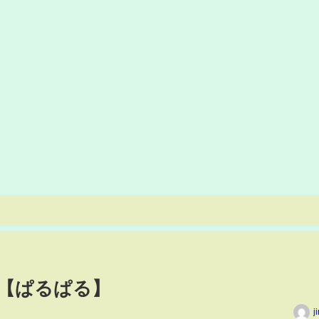
【ぱるぱる】
j