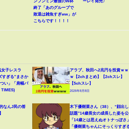
ンフンミン最後のW杯
ーレイ発売〉
終了「あのグループで
敗退は雑魚すぎww」が
こちらです！！！！
気女子レスラ
アラブ、秋田へ2兆円を投資ｗｗ
ズすぎる”まさか
ｗ【2chまとめ】【2chスレ】
ごつい」「肩幅パ
【5chスレ】
TIMES)
2026年8月8日
範的なんJ民の答
木下優樹菜さん（38）、“顔出し
】
話題”14歳長女の成長した姿を公
「14歳とは思えぬオトナっぽさ
「優樹菜ちゃんにそっくりすぎ