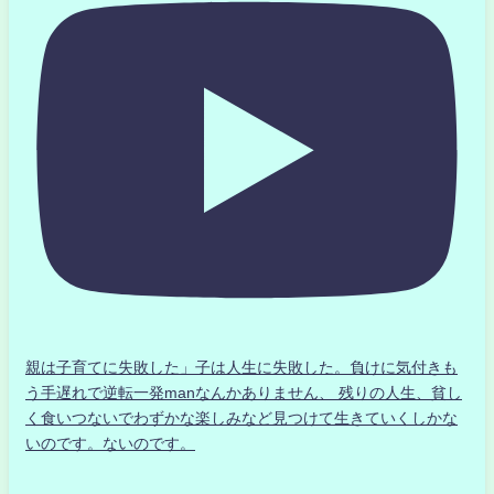
親は子育てに失敗した」子は人生に失敗した。負けに気付きも
う手遅れで逆転一発manなんかありません、 残りの人生、貧し
く食いつないでわずかな楽しみなど見つけて生きていくしかな
いのです。ないのです。