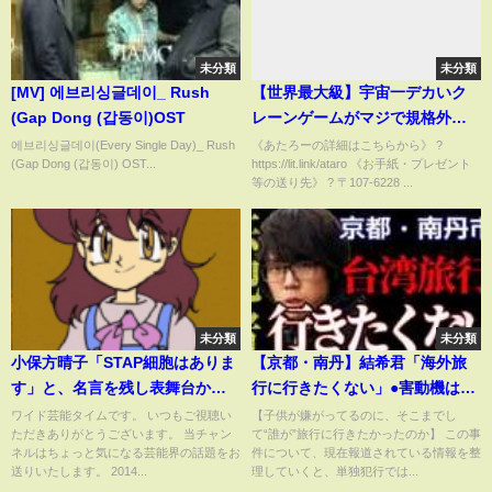
未分類
未分類
[MV] 에브리싱글데이_ Rush
【世界最大級】宇宙一デカいク
(Gap Dong (갑동이)OST
レーンゲームがマジで規格外す
ぎるwwww
에브리싱글데이(Every Single Day)_ Rush
《あたろーの詳細はこちらから》 ?
(Gap Dong (갑동이) OST...
https://lit.link/ataro 《お手紙・プレゼント
等の送り先》 ? 〒107-6228 ...
未分類
未分類
小保方晴子「STAP細胞はありま
【京都・南丹】結希君「海外旅
す」と、名言を残し表舞台から
行に行きたくない」●害動機はこ
遠ざかったイケジョ！現在の変
れ以外見つからない｜【男児失
ワイド芸能タイムです。 いつもご視聴い
【子供が嫌がってるのに、そこまでし
ただきありがとうございます。 当チャン
て“誰が”旅行に行きたかったのか】 この事
貌に驚きを隠せない......
踪事件】
ネルはちょっと気になる芸能界の話題をお
件について、現在報道されている情報を整
送りいたします。 2014...
理していくと、単独犯行では...