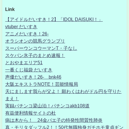
Link
【アイドルだいすき！2】「IDOL DAISUKI！」
vtuber だいすき
アニメだいすき！26-
オラシオンの競馬グランプリ
スーパーウンコウーマンT・子なし
スケバン氷子のまとめ速報！
とおやまエリア51
一番くじ福袋 だいすき
声優だいすき！26- bnk46
大阪エキストラNOTE！芸能情報局
天にまします我らが父よ！ 願わくはわがドル円を守りた
まえ！
実録パチンコ梁山泊！パチンコakb108道
有益便利情報サイトの杜
病は木から！ 24金バエ子の特発性間質性肺炎
真・モリタダッフル2！！50代無職独身ガチホモ童貞ギン