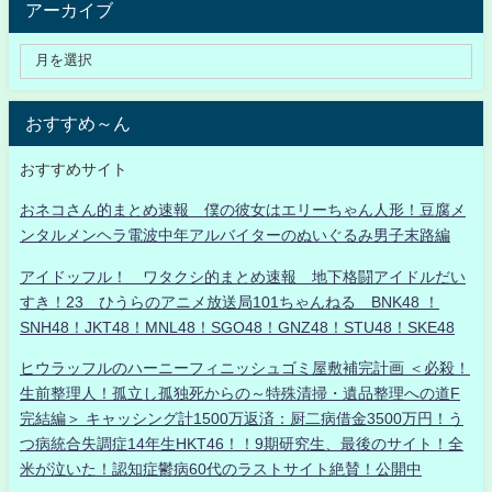
アーカイブ
おすすめ～ん
おすすめサイト
おネコさん的まとめ速報 僕の彼女はエリーちゃん人形！豆腐メ
ンタルメンヘラ電波中年アルバイターのぬいぐるみ男子末路編
アイドッフル！ ワタクシ的まとめ速報 地下格闘アイドルだい
すき！23 ひうらのアニメ放送局101ちゃんねる BNK48 ！
SNH48！JKT48！MNL48！SGO48！GNZ48！STU48！SKE48
ヒウラッフルのハーニーフィニッシュゴミ屋敷補完計画 ＜必殺！
生前整理人！孤立し孤独死からの～特殊清掃・遺品整理への道F
完結編＞ キャッシング計1500万返済：厨二病借金3500万円！う
つ病統合失調症14年生HKT46！！9期研究生、最後のサイト！全
米が泣いた！認知症鬱病60代のラストサイト絶賛！公開中