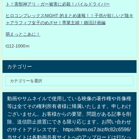
ト！害獣神アリ・ガー被害に必殺！パイルドライバー
ヒロコンプレックスNIGHT 的まとめ速報！！子供が欲しいど陰キ
ャアラフィフ女子のめざせ！専業主婦！婚活計画編
萌えっとこあに！
t112-1000ｍ
カテゴリー
動画やサムネイルで使用している映像の著作権や肖像権
等は全てその権利所有者様に帰属いたします。申しわけ
ございません。お客様からの要望、問題がある記事を削
除、送信防止措置にできる限り応じます。お問い合わせ
のサイトアドレスです。 https://form.os7.biz/f/c82c6596/
当サイトは各動画共有サイトへのアップロードは行なっ