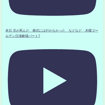
本日 兄が死んだ 葬式には行かなかった などなど 木曜ゴー
ルデン日浦劇場パート7