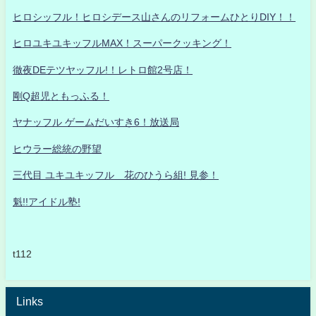
ヒロシッフル！ヒロシデース山さんのリフォームひとりDIY！！
ヒロユキユキッフルMAX！スーパークッキング！
徹夜DEテツヤッフル!！レトロ館2号店！
剛Q超児ともっふる！
ヤナッフル ゲームだいすき6！放送局
ヒウラー総統の野望
三代目 ユキユキッフル 花のひうら組! 見参！
魁!!アイドル塾!
t112
Links