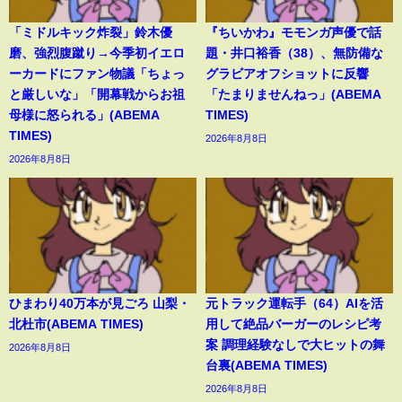
「ミドルキック炸裂」鈴木優
『ちいかわ』モモンガ声優で話
磨、強烈腹蹴り→今季初イエロ
題・井口裕香（38）、無防備な
ーカードにファン物議「ちょっ
グラビアオフショットに反響
と厳しいな」「開幕戦からお祖
「たまりませんねっ」(ABEMA
母様に怒られる」(ABEMA
TIMES)
TIMES)
2026年8月8日
2026年8月8日
ひまわり40万本が見ごろ 山梨・
元トラック運転手（64）AIを活
北杜市(ABEMA TIMES)
用して絶品バーガーのレシピ考
案 調理経験なしで大ヒットの舞
2026年8月8日
台裏(ABEMA TIMES)
2026年8月8日