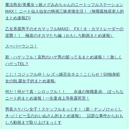
魔法熟女/美魔女ッ娘メグみみちゃんのニートッフルステーション
MAX！ ニート仙人仙女の映画三昧老後生活！（無職孤独居老人的
まとめ速報Z)]
乙女系腐男子のオカマッフルMAX2- FX！オ・カマトレーダーの
逆襲！！ 極道のオカマたち編（おもしろ動画まとめ速報）
スーパーウンコ！
新・ハゲッフル！哀愁のハゲ男の髪ってるまとめ速報！！激しく
ハゲっTEL？
こじ！コジッフル@！-レズっ娘百合ネエ！こじらせ！50独身処
女のBL腐女子的まとめ速報-
何だ！何が？真・シロッフル！！ 永遠の無職童貞- ぼっちな
ニート的まとめ速報！一生童貞上等夜露死苦！
男装スケバン女子！スケッフルまっくす！（新・ナンノひゃくし
きっ!！ビー玉のおいぬさん的まとめ速報） 話題な事件からおも
しろ動画まで取り上げまっくす