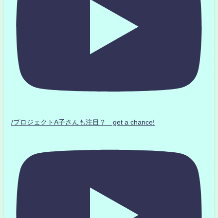
/プロジェクトA子さんも注目？ get a chance!