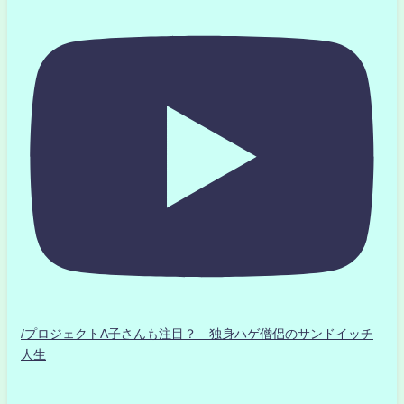
/プロジェクトA子さんも注目？ 独身ハゲ僧侶のサンドイッチ
人生