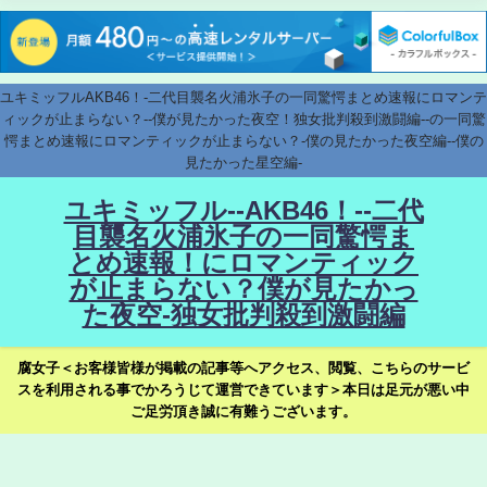
ユキミッフルAKB46！-二代目襲名火浦氷子の一同驚愕まとめ速報にロマンテ
ィックが止まらない？--僕が見たかった夜空！独女批判殺到激闘編--の一同驚
愕まとめ速報にロマンティックが止まらない？-僕の見たかった夜空編--僕の
見たかった星空編-
ユキミッフル--AKB46！--二代
目襲名火浦氷子の一同驚愕ま
とめ速報！にロマンティック
が止まらない？僕が見たかっ
た夜空-独女批判殺到激闘編
腐女子＜お客様皆様が掲載の記事等へアクセス、閲覧、こちらのサービ
スを利用される事でかろうじて運営できています＞本日は足元が悪い中
ご足労頂き誠に有難うございます。