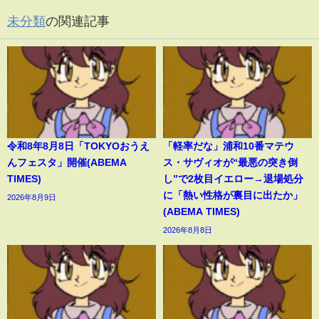
未分類
の関連記事
令和8年8月8日「TOKYOおうえ
「軽率だな」浦和10番マテウ
んフェスタ」開催(ABEMA
ス・サヴィオが“最悪の突き倒
TIMES)
し”で2枚目イエロー→退場処分
に「熱い性格が裏目に出たか」
2026年8月9日
(ABEMA TIMES)
2026年8月8日