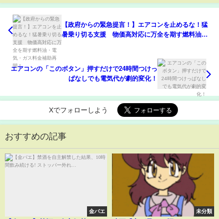
【政府からの緊急提言！】エアコンを止めるな！猛
暑乗り切る支援 物価高対応に万全を期す燃料油・
電気・ガス料金補助再開！
エアコンの「このボタン」押すだけで24時間つけっ
ぱなしでも電気代が劇的変化！
Xでフォローしよう
おすすめの記事
金バエ
未分類