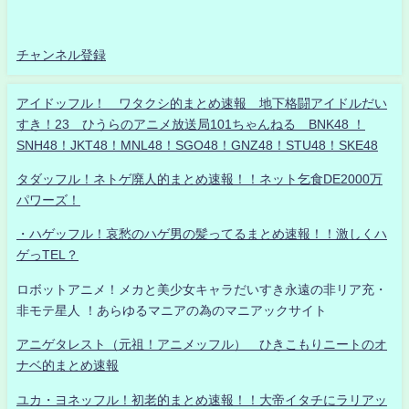
チャンネル登録
アイドッフル！ ワタクシ的まとめ速報 地下格闘アイドルだい
すき！23 ひうらのアニメ放送局101ちゃんねる BNK48 ！
SNH48！JKT48！MNL48！SGO48！GNZ48！STU48！SKE48
タダッフル！ネトゲ廃人的まとめ速報！！ネット乞食DE2000万
パワーズ！
・ハゲッフル！哀愁のハゲ男の髪ってるまとめ速報！！激しくハ
ゲっTEL？
ロボットアニメ！メカと美少女キャラだいすき永遠の非リア充・
非モテ星人 ！あらゆるマニアの為のマニアックサイト
アニゲタレスト（元祖！アニメッフル） ひきこもりニートのオ
ナベ的まとめ速報
ユカ・ヨネッフル！初老的まとめ速報！！大帝イタチにラリアッ