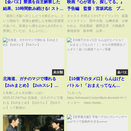
【金バエ】禁酒を自主解禁した
映画『心が君を、探してる。』
結果、10時間飲み続ける! ストッ
予告編 監督：宮坂武志 プロ
パー外れ…
デューサー：神品信市 出演：
「週末に大阪へ行くしどうせ飲むから」と
キャスト 外岡えりか(アイドリング) 冨森
いう理由で、禁酒を解禁した末期の肝硬変
ジャスティン 田中大地 山﨑未来 小林
外岡えりか 冨森ジャスティ
の金バエ。医者から酒を止められ5月から
かれん 恒吉梨絵 蝶野正洋 大鶴義丹
ン 大鶴義丹 蝶野正洋 小林
禁酒していたが、久しぶりに...
菊地佑弥 坂本唯 山本...
かれん 配給：MIRAI
未分類
金バエ
北海道、ガチのマジで壊れる
【10個下のタメ口】らんはげと
【2chまとめ】【2chスレ】
バトル！「おまえってなん
【5chスレ】
だ！！」からの突然寝るジェダ
1:名無しさん＠お腹いっぱい
?ふわっち
2025.07.24(Thu) 北海道、ガチのマジで壊
https://whowatch.tv/profile/w:iloveslot ✏️ツ
イ！金バエ困惑？ユーノ長髪
れる【2chまとめ】【2chスレ】【5chス
イッター https://twitte...
レ】って動画が...