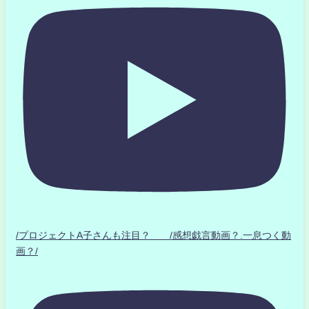
/プロジェクトA子さんも注目？ /感想戯言動画？.一息つく動
画？/