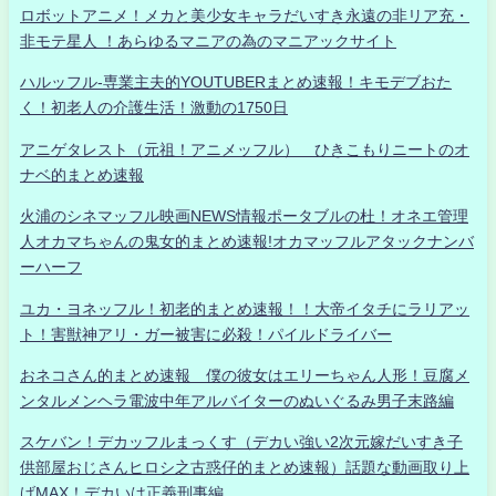
ロボットアニメ！メカと美少女キャラだいすき永遠の非リア充・
非モテ星人 ！あらゆるマニアの為のマニアックサイト
ハルッフル-専業主夫的YOUTUBERまとめ速報！キモデブおた
く！初老人の介護生活！激動の1750日
アニゲタレスト（元祖！アニメッフル） ひきこもりニートのオ
ナベ的まとめ速報
火浦のシネマッフル映画NEWS情報ポータブルの杜！オネエ管理
人オカマちゃんの鬼女的まとめ速報!オカマッフルアタックナンバ
ーハーフ
ユカ・ヨネッフル！初老的まとめ速報！！大帝イタチにラリアッ
ト！害獣神アリ・ガー被害に必殺！パイルドライバー
おネコさん的まとめ速報 僕の彼女はエリーちゃん人形！豆腐メ
ンタルメンヘラ電波中年アルバイターのぬいぐるみ男子末路編
スケバン！デカッフルまっくす（デカい強い2次元嫁だいすき子
供部屋おじさんヒロシ之古惑仔的まとめ速報）話題な動画取り上
げMAX！デカいは正義刑事編