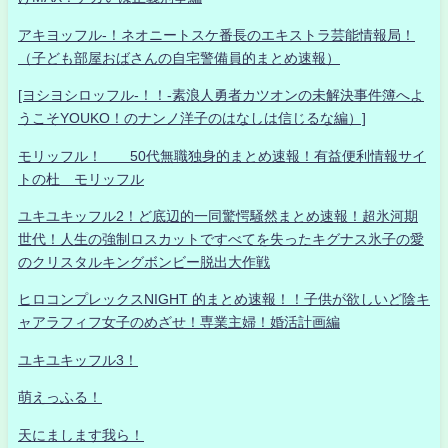
アキヨッフル-！ネオニートスケ番長のエキストラ芸能情報局！
（子ども部屋おばさんの自宅警備員的まとめ速報）
[ヨシヨシロッフル-！！-素浪人勇者カツオンの未解決事件簿へよ
うこそYOUKO！のナンノ洋子のはなしは信じるな編）]
モリッフル！ 50代無職独身的まとめ速報！有益便利情報サイ
トの杜 モリッフル
ユキユキッフル2！ど底辺的一同驚愕騒然まとめ速報！超氷河期
世代！人生の強制ロスカットですべてを失ったキグナス氷子の愛
のクリスタルキングボンビー脱出大作戦
ヒロコンプレックスNIGHT 的まとめ速報！！子供が欲しいど陰キ
ャアラフィフ女子のめざせ！専業主婦！婚活計画編
ユキユキッフル3！
萌えっふる！
天にまします我ら！