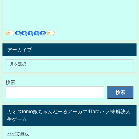
アーカイブ
検索
検索
カオスtomo娘ちゃんねーるアーガマ!Haraハラ!未解決人
生ゲーム
ハゲて無双