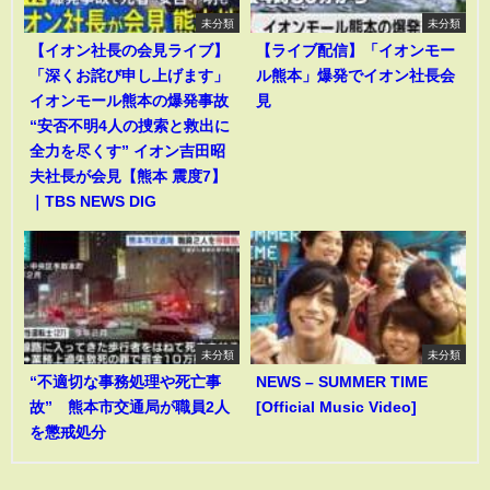
未分類
未分類
【イオン社長の会見ライブ】
【ライブ配信】「イオンモー
「深くお詫び申し上げます」
ル熊本」爆発でイオン社長会
イオンモール熊本の爆発事故
見
“安否不明4人の捜索と救出に
全力を尽くす” イオン吉田昭
夫社長が会見【熊本 震度7】
｜TBS NEWS DIG
未分類
未分類
“不適切な事務処理や死亡事
NEWS – SUMMER TIME
故” 熊本市交通局が職員2人
[Official Music Video]
を懲戒処分