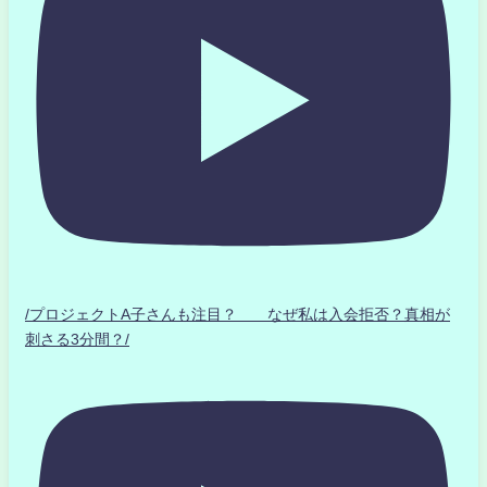
/プロジェクトA子さんも注目？ なぜ私は入会拒否？真相が
刺さる3分間？/