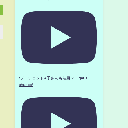
/プロジェクトA子さんも注目？ get a
chance!