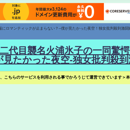
速報にロマンティックが止まらない？--僕が見たかった夜空！独女批判殺到激闘
！--二代目襲名火浦氷子の一同
見たかった夜空-独女批判殺到
、こちらのサービスを利用される事でかろうじて運営できています＞本