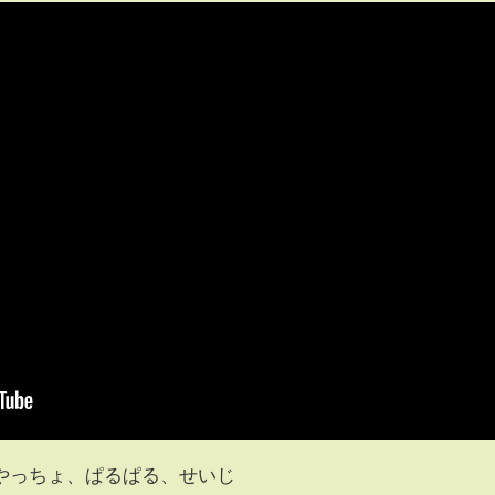
っちょ、ぱるぱる、せいじ