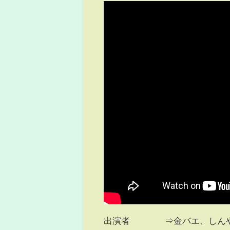
出演者 ⇒金バエ、しんや