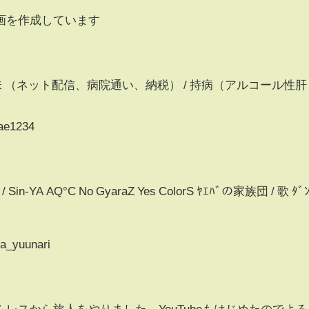
画を作成しています
/ 趣味 （ネット配信、病院通い、納税） / 持病（アルコール性肝
bae1234
am / Sin-YA AQ°C No GyaraZ Yes ColorS ﾔｴﾊﾞの家族団 / 歌 ﾀﾞ
ya_yuunari
レスから旅人をやりました。YouTubeもはじめたのでよろ