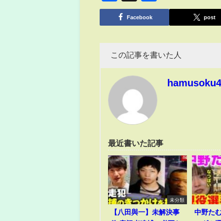
有
Facebook
post
この記事を書いた人
hamusoku
最近書いた記事
未分類
【八田與一】未解決事
中野た