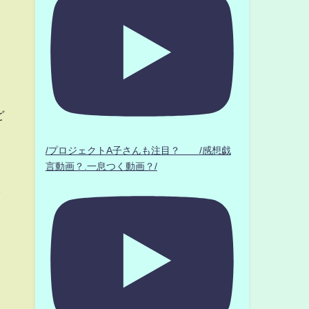
ど
/プロジェクトA子さんも注目？ /感想戯
言動画？.一息つく動画？/
し