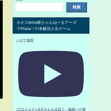
検索
カオスtomo娘ちゃんねーるアーガ
マ!Haraハラ!未解決人生ゲーム
ハゲて無双
/プロジェクトA子さんも注目？ 独身ハゲ僧