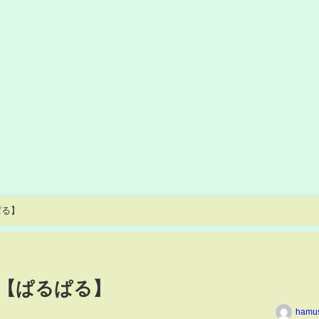
ぱる】
【ぱるぱる】
hamu