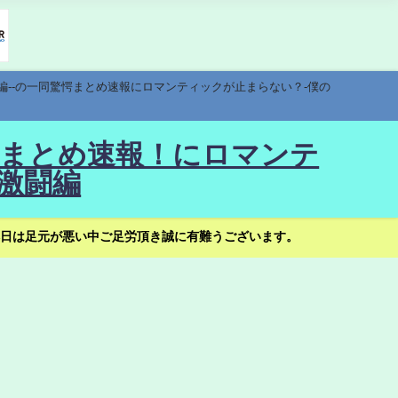
編--の一同驚愕まとめ速報にロマンティックが止まらない？-僕の
驚愕まとめ速報！にロマンテ
激闘編
日は足元が悪い中ご足労頂き誠に有難うございます。