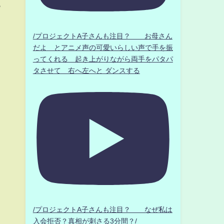
っ
ま
/プロジェクトA子さんも注目？ お母さん
だよ とアニメ声の可愛いらしい声で手を振
ってくれる 起き上がりながら両手をパタパ
タさせて 右へ左へと ダンスする
/プロジェクトA子さんも注目？ なぜ私は
入会拒否？真相が刺さる3分間？/