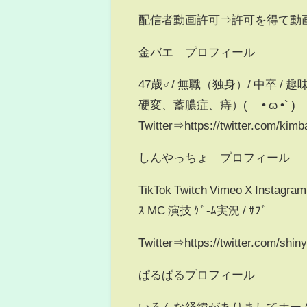
配信者動画許可⇒許可を得て動
金バエ プロフィール
47歳♂/ 無職（独身）/ 中卒 
硬変、蓄膿症、痔）( ´• ɷ •` )
Twitter⇒https://twitter.com/kim
しんやっちょ プロフィール
TikTok Twitch Vimeo X Instagr
ｽ MC 演技 ｹﾞ-ﾑ実況 / ｻﾌﾞ
Twitter⇒https://twitter.com/shin
ぱるぱるプロフィール
いろんな経緯がありましてホーム