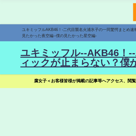
ユキミッフルAKB46！-二代目襲名火浦氷子の一同驚愕まとめ
見たかった夜空編--僕の見たかった星空編-
ユキミッフル--AKB46
ィックが止まらない？僕が
腐女子＜お客様皆様が掲載の記事等へアクセス、閲覧