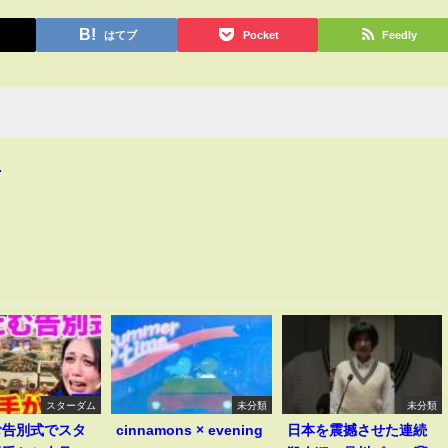
はてブ
Pocket
Feedly
4
スターダム
未分類
未分類
む告別式でスタ
cinnamons × evening
日本を震撼させた連続