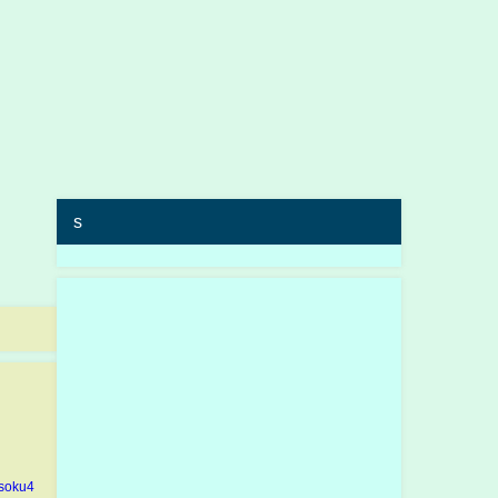
s
soku4