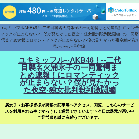
ユキミッフルAKB46！-二代目襲名火浦氷子の一同驚愕まとめ速報にロマンテ
ィックが止まらない？--僕が見たかった夜空！独女批判殺到激闘編--の一同驚
愕まとめ速報にロマンティックが止まらない？-僕の見たかった夜空編--僕の
見たかった星空編-
ユキミッフル--AKB46！--二代
目襲名火浦氷子の一同驚愕ま
とめ速報！にロマンティック
が止まらない？僕が見たかっ
た夜空-独女批判殺到激闘編
腐女子＜お客様皆様が掲載の記事等へアクセス、閲覧、こちらのサービ
スを利用される事でかろうじて運営できています＞本日は足元が悪い中
ご足労頂き誠に有難うございます。