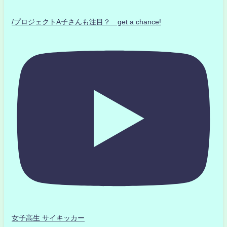
/プロジェクトA子さんも注目？ get a chance!
女子高生 サイキッカー