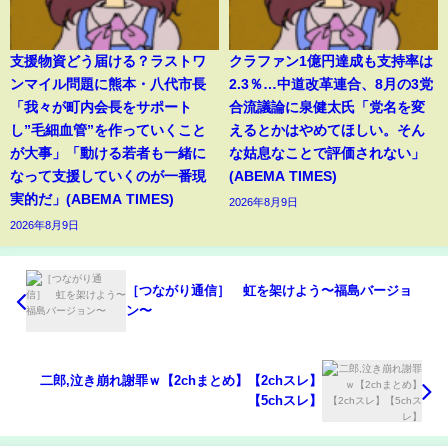
支援物資どう届ける？ラストワ
クラファン1億円達成も支持率は
ンマイル問題に熊本・八代市長
2.3％…中道改革連合、8月の3党
「我々が町内会長をサポート
合流議論に泉健太氏「党名を変
し”毛細血管”を作っていくこと
えるとかはやめてほしい。そん
が大事」「動ける若者も一緒に
な姑息なことで評価されない」
なって支援していくのが一番現
(ABEMA TIMES)
実的だ」(ABEMA TIMES)
2026年8月9日
2026年8月9日
［つながり通信］ 虹を架けよう〜福島バージョ
ン〜
二郎,泣き崩れ謝罪ｗ【2chまとめ】【2chスレ】
【5chスレ】