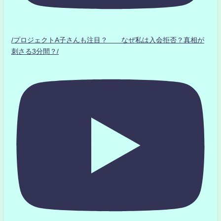
/プロジェクトA子さんも注目？ なぜ私は入会拒否？真相が
刺さる3分間？/