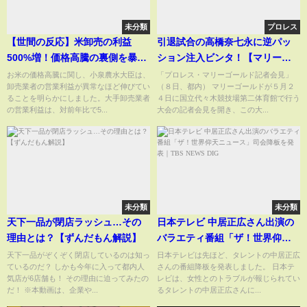
未分類
プロレス
【世間の反応】米卸売の利益
引退試合の高橋奈七永に逆パッ
500%増！価格高騰の裏側を暴
ション注入ビンタ！【マリーゴ
く？#shorts
ールド】対戦相手の青野未来が
お米の価格高騰に関し、小泉農水大臣は、
「プロレス・マリーゴールド記者会見」
卸売業者の営業利益が異常なほど伸びてい
（８日、都内） マリーゴールドが５月２
会見で感情爆発＆乱闘へ
ることを明らかにしました。大手卸売業者
４日に国立代々木競技場第二体育館で行う
の営業利益は、対前年比で5...
大会の記者会見を開き、この大...
未分類
未分類
天下一品が閉店ラッシュ…その
日本テレビ 中居正広さん出演の
理由とは？【ずんだもん解説】
バラエティ番組「ザ！世界仰天
ニュース」司会降板を発表｜
天下一品がぞくぞく閉店しているのは知っ
日本テレビは先ほど、タレントの中居正広
ているのだ？ しかも今年に入って都内人
さんの番組降板を発表しました。 日本テ
TBS NEWS DIG
気店が6店舗も！ その理由に迫ってみたの
レビは、女性とのトラブルが報じられてい
だ！ ※本動画は、企業や...
るタレントの中居正広さんに...