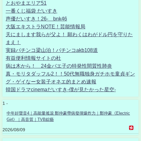
とおやまエリア51
一番くじ福袋 だいすき
声優だいすき！26- bnk46
大阪エキストラNOTE！芸能情報局
天にまします我らが父よ！ 願わくはわがドル円を守りた
まえ！
実録パチンコ梁山泊！パチンコakb108道
有益便利情報サイトの杜
病は木から！ 24金バエ子の特発性間質性肺炎
真・モリタダッフル2！！50代無職独身ガチホモ童貞ギン
グ・ゲイなー女装子オネエ的まとめ速報
韓国ドラマcinemaだいすき-僕が見たかった星空-
1 -
中年好聲音4｜高能量搖滾 鄭仲豪帶病發揮爆炸力｜鄭仲豪《Electric
Girl》｜高音質｜TVB綜藝
2026/08/09