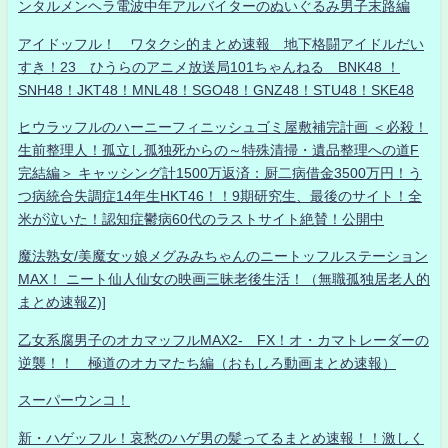
ンタルメンヘラ電波中年アルバイターのぬいぐるみ男子末路編
アイドッフル！ ワタクシ的まとめ速報 地下格闘アイドルだい
すき！23 ひうらのアニメ放送局101ちゃんねる BNK48 ！
SNH48！JKT48！MNL48！SGO48！GNZ48！STU48！SKE48
ヒウラッフルのハーニーフィニッシュゴミ屋敷補完計画 ＜必殺！
生前整理人！孤立し孤独死からの～特殊清掃・遺品整理への道F
完結編＞ キャッシング計1500万返済：厨二病借金3500万円！う
つ病統合失調症14年生HKT46！！9期研究生、最後のサイト！全
米が泣いた！認知症鬱病60代のラストサイト絶賛！公開中
魔法熟女/美魔女ッ娘メグみみちゃんのニートッフルステーション
MAX！ ニート仙人仙女の映画三昧老後生活！（無職孤独居老人的
まとめ速報Z)]
乙女系腐男子のオカマッフルMAX2- FX！オ・カマトレーダーの
逆襲！！ 極道のオカマたち編（おもしろ動画まとめ速報）
スーパーウンコ！
新・ハゲッフル！哀愁のハゲ男の髪ってるまとめ速報！！激しく