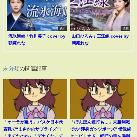
感想
感想
流氷海峡 / 竹川美子 cover by
山口ひろみ / 三江線 cover by
朝霧れな
朝霧れな
未分類
の関連記事
「オーラが違う」バスケ日本代
「ぽんぽん連打も…」未勝利戦
表戦で“まさかのサプライズ”！
での“渾身ガッツポーズ” 惜敗続
「来てたのか」「デカくなって
きにピリオド、師匠の馬を勝利