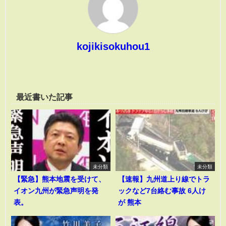
kojikisokuhou1
最近書いた記事
未分類
未分類
【緊急】熊本地震を受けて、
【速報】九州道上り線でトラ
イオン九州が緊急声明を発
ックなど7台絡む事故 6人け
表。
が 熊本