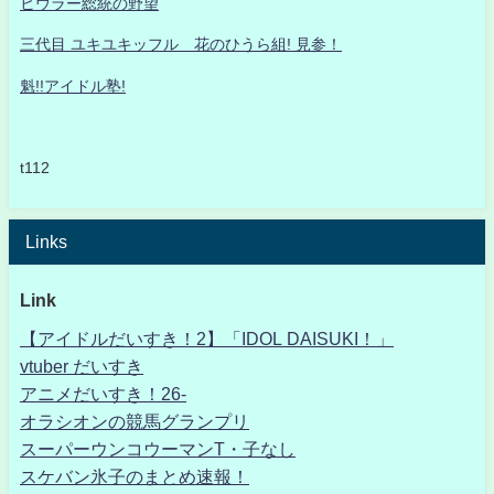
ヒウラー総統の野望
三代目 ユキユキッフル 花のひうら組! 見参！
魁!!アイドル塾!
t112
Links
Link
【アイドルだいすき！2】「IDOL DAISUKI！」
vtuber だいすき
アニメだいすき！26-
オラシオンの競馬グランプリ
スーパーウンコウーマンT・子なし
スケバン氷子のまとめ速報！