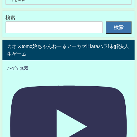
検索
検索
カオスtomo娘ちゃんねーるアーガマ!Haraハラ!未解決人
生ゲーム
ハゲて無双