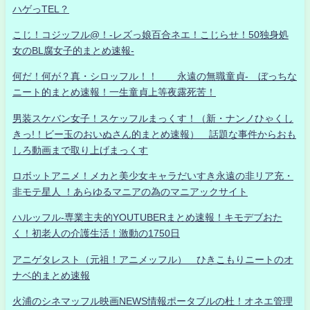
ハゲっTEL？
こじ！コジッフル@！-レズっ娘百合ネエ！こじらせ！50独身処
女のBL腐女子的まとめ速報-
何だ！何が？真・シロッフル！！ 永遠の無職童貞- ぼっちな
ニート的まとめ速報！一生童貞上等夜露死苦！
男装スケバン女子！スケッフルまっくす！（新・ナンノひゃくし
きっ!！ビー玉のおいぬさん的まとめ速報） 話題な事件からおも
しろ動画まで取り上げまっくす
ロボットアニメ！メカと美少女キャラだいすき永遠の非リア充・
非モテ星人 ！あらゆるマニアの為のマニアックサイト
ハルッフル-専業主夫的YOUTUBERまとめ速報！キモデブおた
く！初老人の介護生活！激動の1750日
アニゲタレスト（元祖！アニメッフル） ひきこもりニートのオ
ナベ的まとめ速報
火浦のシネマッフル映画NEWS情報ポータブルの杜！オネエ管理