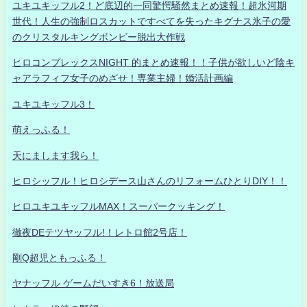
ユキユキッフル2！ど底辺的一同驚愕騒然まとめ速報！超氷河期
世代！人生の強制ロスカットですべてを失ったキグナス氷子の愛
のクリスタルキングボンビー脱出大作戦
ヒロコンプレックスNIGHT 的まとめ速報！！子供が欲しいど陰キ
ャアラフィフ女子のめざせ！専業主婦！婚活計画編
ユキユキッフル3！
萌えっふる！
天にまします我ら！
ヒロシッフル！ヒロシデース山さんのリフォームひとりDIY！！
ヒロユキユキッフルMAX！スーパークッキング！
徹夜DEテツヤッフル!！レトロ館2号店！
剛Q超児ともっふる！
ヤナッフル ゲームだいすき6！放送局