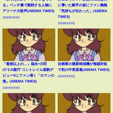
る」ベンチ裏で観戦する人物に
に導いた騎手の姿にファン胸熱
アリーナ大歓声(ABEMA TIMES)
「気持ちが伝わった」(ABEMA
TIMES)
2026年8月9日
2026年8月9日
「着差以上の…」福永×川田
自衛隊の最新哨戒機が海賊対処
の“2.6億円”コントレイル産駒デ
で初の中東派遣(ABEMA TIMES)
ビューVにファン沸く「ロマンの
2026年8月9日
塊」(ABEMA TIMES)
2026年8月9日