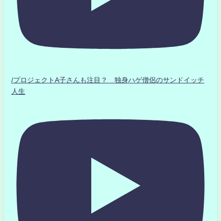
/プロジェクトA子さんも注目？ 独身ハゲ僧侶のサンドイッチ
人生