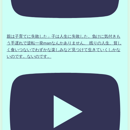
親は子育てに失敗した」子は人生に失敗した。負けに気付きも
う手遅れで逆転一発manなんかありません、 残りの人生、貧し
く食いつないでわずかな楽しみなど見つけて生きていくしかな
いのです。ないのです。