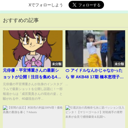
Xでフォローしよう
おすすめの記事
未分類
未分類
元俳優・平宮博重さんの最新シ
🍊 アイドルなんかじゃなかった
ョットが公開！注目を集める40
ら 🌸 AKB48 17期 橋本恵理子
歳現在の姿とは？
Eriko Hashimoto えりちゃん 🍓
元俳優の平宮博重さんが自身のインスタグ
...
ラムで最新ショットを公開し話題に！一部
#アイドルなんかじゃなかったら
報道からは「成宮寛貴さんの現在の姿」と
#AKB48 #橋本恵理子
騒がれる中、40歳現在の平...