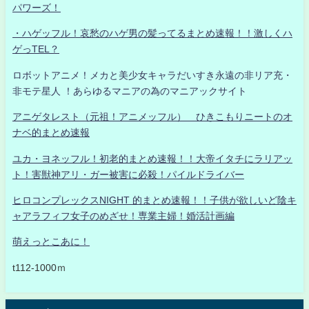
パワーズ！
・ハゲッフル！哀愁のハゲ男の髪ってるまとめ速報！！激しくハ
ゲっTEL？
ロボットアニメ！メカと美少女キャラだいすき永遠の非リア充・
非モテ星人 ！あらゆるマニアの為のマニアックサイト
アニゲタレスト（元祖！アニメッフル） ひきこもりニートのオ
ナベ的まとめ速報
ユカ・ヨネッフル！初老的まとめ速報！！大帝イタチにラリアッ
ト！害獣神アリ・ガー被害に必殺！パイルドライバー
ヒロコンプレックスNIGHT 的まとめ速報！！子供が欲しいど陰キ
ャアラフィフ女子のめざせ！専業主婦！婚活計画編
萌えっとこあに！
t112-1000ｍ