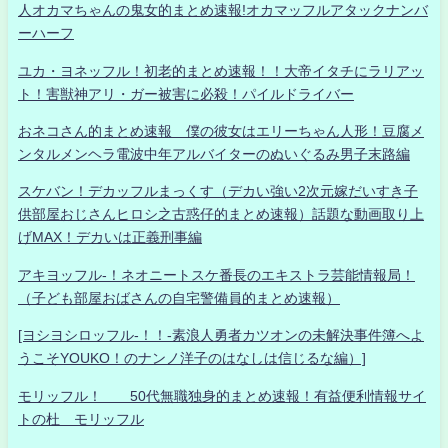
人オカマちゃんの鬼女的まとめ速報!オカマッフルアタックナンバ
ーハーフ
ユカ・ヨネッフル！初老的まとめ速報！！大帝イタチにラリアッ
ト！害獣神アリ・ガー被害に必殺！パイルドライバー
おネコさん的まとめ速報 僕の彼女はエリーちゃん人形！豆腐メ
ンタルメンヘラ電波中年アルバイターのぬいぐるみ男子末路編
スケバン！デカッフルまっくす（デカい強い2次元嫁だいすき子
供部屋おじさんヒロシ之古惑仔的まとめ速報）話題な動画取り上
げMAX！デカいは正義刑事編
アキヨッフル-！ネオニートスケ番長のエキストラ芸能情報局！
（子ども部屋おばさんの自宅警備員的まとめ速報）
[ヨシヨシロッフル-！！-素浪人勇者カツオンの未解決事件簿へよ
うこそYOUKO！のナンノ洋子のはなしは信じるな編）]
モリッフル！ 50代無職独身的まとめ速報！有益便利情報サイ
トの杜 モリッフル