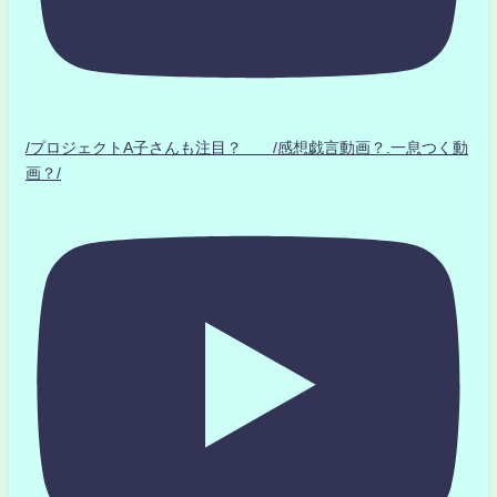
/プロジェクトA子さんも注目？ /感想戯言動画？.一息つく動
画？/