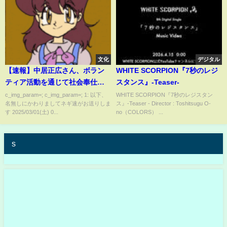
文化
デジタル
【速報】中居正広さん、ボラン
WHITE SCORPION『7秒のレジ
ティア活動を通じて社会奉仕
スタンス』-Teaser-
へ…復帰説もささやかれる
c_img_param=; c_img_param=; 1: 以下、
WHITE SCORPION『7秒のレジスタン
名無しにかわりましてネギ速がお送りしま
ス』-Teaser - Director : Toshitsugu O-
す 2025/03/01(土) 0...
no（COLORS） ...
s