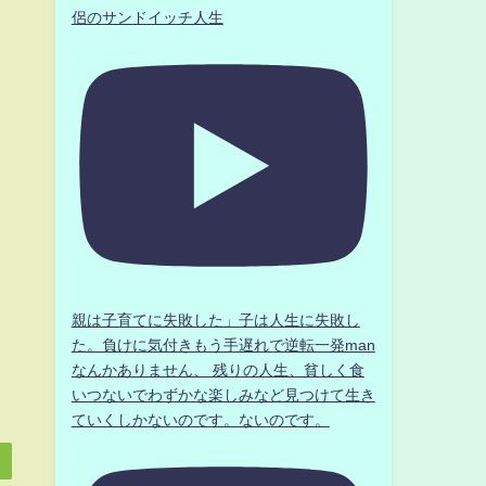
侶のサンドイッチ人生
親は子育てに失敗した」子は人生に失敗し
た。負けに気付きもう手遅れで逆転一発man
なんかありません、 残りの人生、貧しく食
いつないでわずかな楽しみなど見つけて生き
ていくしかないのです。ないのです。