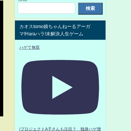
検索
カオスtomo娘ちゃんねーるアーガ
マ!Haraハラ!未解決人生ゲーム
ハゲて無双
/プロジェクトA子さんも注目？ 独身ハゲ僧