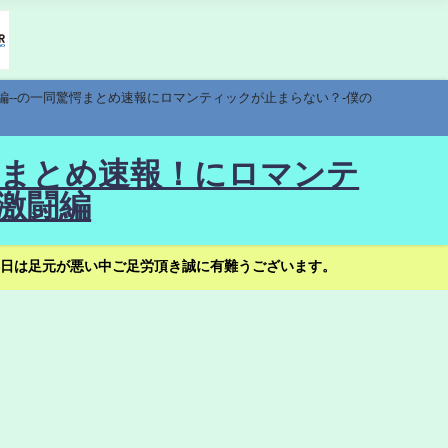
編--の一同驚愕まとめ速報にロマンティックが止まらない？-僕の
驚愕まとめ速報！にロマンテ
激闘編
日は足元が悪い中ご足労頂き誠に有難うございます。