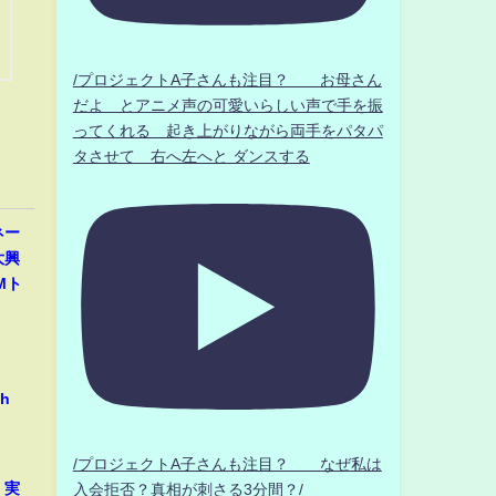
/プロジェクトA子さんも注目？ お母さん
だよ とアニメ声の可愛いらしい声で手を振
ってくれる 起き上がりながら両手をパタパ
タさせて 右へ左へと ダンスする
ネー
大興
Mト
h
/プロジェクトA子さんも注目？ なぜ私は
」実
入会拒否？真相が刺さる3分間？/