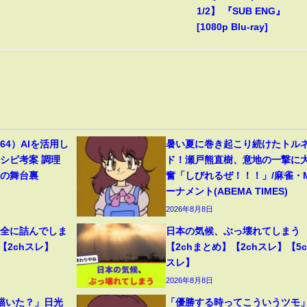
1/2】 『SUB ENG』
[1080p Blu-ray]
4）AIを活用し
暑い夏に巻き起こり続けたトル
シピ考案 調理
ド！瀬戸熊直樹、意地の一撃に
トの舞台裏
奮「しびれるぜ！！！」/麻雀・
ーナメント(ABEMA TIMES)
2026年8月8日
完全に詰んでしま
日本の気候、ぶっ壊れてしまう
【2chスレ】
【2chまとめ】【2chスレ】【5c
スレ】
2026年8月8日
描いた？」日光
「優勝する時ってこういうツモ