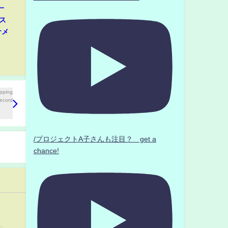
一
ス
ナメ
/プロジェクトA子さんも注目？ get a
chance!
..