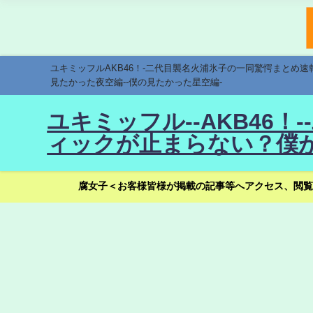
ユキミッフルAKB46！-二代目襲名火浦氷子の一同驚愕まとめ
見たかった夜空編--僕の見たかった星空編-
ユキミッフル--AKB46
ィックが止まらない？僕が
腐女子＜お客様皆様が掲載の記事等へアクセス、閲覧