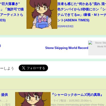
“巨大落書き”
況者も感じた“何かある”流れ 混
る」「無許可で描
色テンパイから3秒後にロン「シ
役アーティストら
テムできてるw」/麻雀・Mトー
ES)
ント(ABEMA TIMES)
2026年8月8日
Stone Skipping World Record
ローしよう
 提供
『シャーロックホームズ死の真珠』
h……)
・ライブ配信：10月29日 23:00から
) ↓取引
https://www.cinematoday.jp/sp/late-show-friday .