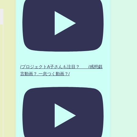
/プロジェクトA子さんも注目？ /感想戯
言動画？.一息つく動画？/