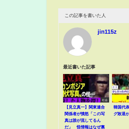
この記事を書いた人
jin115z
最近書いた記事
社会
【見立真一】関東連合
韓国代
関係者が憤怒「この写
グ敗退
真は誰が流してるん
だ」 怪情報はなぜ裏