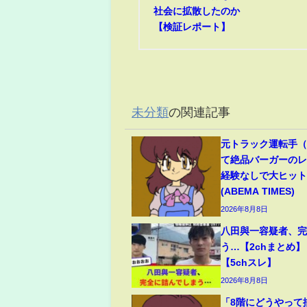
社会に拡散したのか
【検証レポート】
未分類
の関連記事
元トラック運転手（6
て絶品バーガーのレ
経験なしで大ヒッ
(ABEMA TIMES)
2026年8月8日
八田與一容疑者、
う…【2chまとめ】
【5chスレ】
2026年8月8日
「8階にどうやって