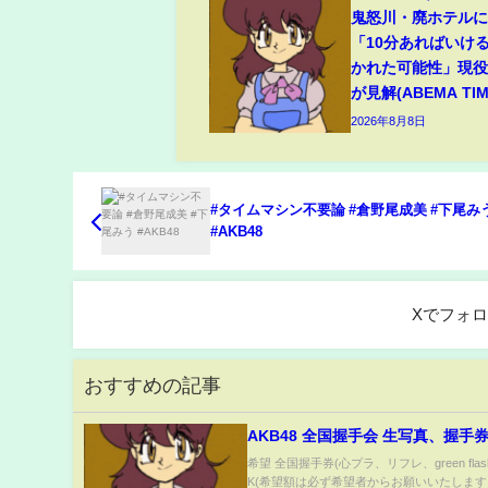
鬼怒川・廃ホテルに
「10分あればいけ
かれた可能性」現
が見解(ABEMA TIM
2026年8月8日
#タイムマシン不要論 #倉野尾成美 #下尾みう
#AKB48
Xでフォ
おすすめの記事
AKB48 全国握手会 生写真、握手券
希望 全国握手券(心プラ、リフレ、green flas
K(希望額は必ず希望者からお願いいたします。