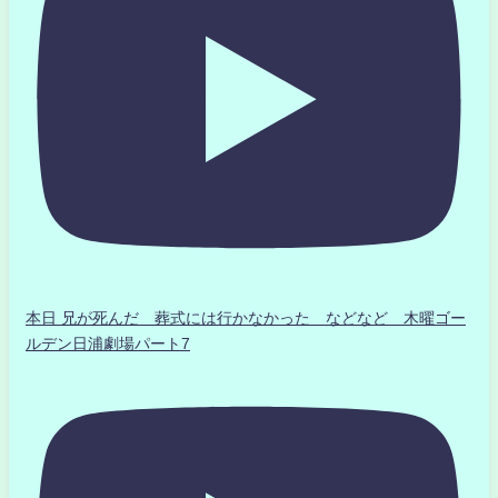
本日 兄が死んだ 葬式には行かなかった などなど 木曜ゴー
ルデン日浦劇場パート7