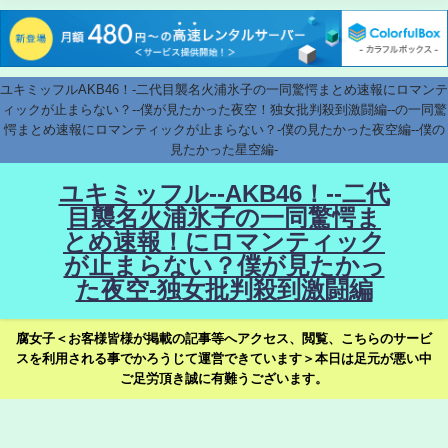
ユキミッフルAKB46！-二代目襲名火浦氷子の一同驚愕まとめ速報にロマンテ
ィックが止まらない？--僕が見たかった夜空！独女批判殺到激闘編--の一同驚
愕まとめ速報にロマンティックが止まらない？-僕の見たかった夜空編--僕の
見たかった星空編-
ユキミッフル--AKB46！--二代
目襲名火浦氷子の一同驚愕ま
とめ速報！にロマンティック
が止まらない？僕が見たかっ
た夜空-独女批判殺到激闘編
腐女子＜お客様皆様が掲載の記事等へアクセス、閲覧、こちらのサービ
スを利用される事でかろうじて運営できています＞本日は足元が悪い中
ご足労頂き誠に有難うございます。