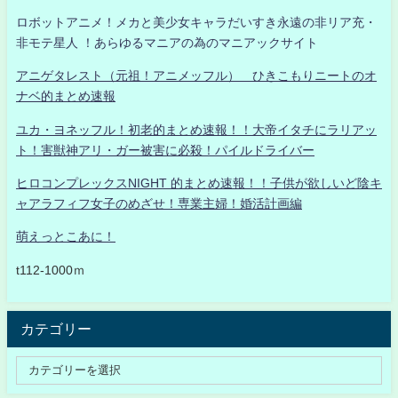
ロボットアニメ！メカと美少女キャラだいすき永遠の非リア充・
非モテ星人 ！あらゆるマニアの為のマニアックサイト
アニゲタレスト（元祖！アニメッフル） ひきこもりニートのオ
ナベ的まとめ速報
ユカ・ヨネッフル！初老的まとめ速報！！大帝イタチにラリアッ
ト！害獣神アリ・ガー被害に必殺！パイルドライバー
ヒロコンプレックスNIGHT 的まとめ速報！！子供が欲しいど陰キ
ャアラフィフ女子のめざせ！専業主婦！婚活計画編
萌えっとこあに！
t112-1000ｍ
カテゴリー