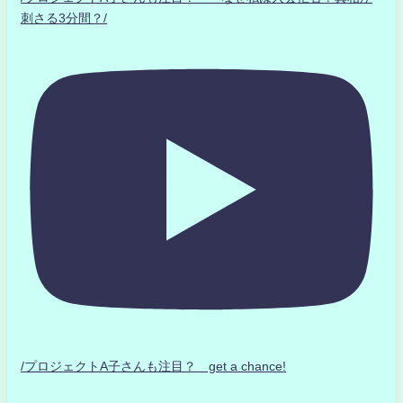
刺さる3分間？/
/プロジェクトA子さんも注目？ get a chance!