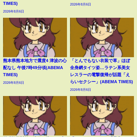
TIMES)
2026年8月6日
2026年8月6日
熊本県熊本地方で震度4 津波の心
「とんでもない衣装で草」ほぼ
配なし 午後7時49分頃(ABEMA
全身網タイツ姿…ラテン系美女
TIMES)
レスラーの電撃復帰が話題「え
らいセクシー」(ABEMA TIMES)
2026年8月6日
2026年8月6日