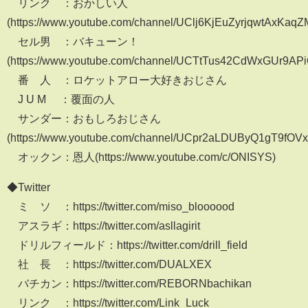
リンク ：おかしい人
(https://www.youtube.com/channel/UClj6KjEuZyrjqwtAxKaq
セル男 ：バキューン！
(https://www.youtube.com/channel/UCTtTus42CdWxGUr9APi
番 人 ：ロケットアロー大好きおじさん
J U M ：覆面の人
サンダー：おもしろおじさん
(https://www.youtube.com/channel/UCpr2aLDUByQ1gT9fOV
オックン：恩人(https://www.youtube.com/c/ONISYS)
◆Twitter
ミ ソ ：https://twitter.com/miso_bloooood
アスラギ：https://twitter.com/asllagirit
ドリルフィールド：https://twitter.com/drill_field
社 長 ：https://twitter.com/DUALXEX
バチカン：https://twitter.com/REBORNbachikan
リンク ：https://twitter.com/Link_Luck