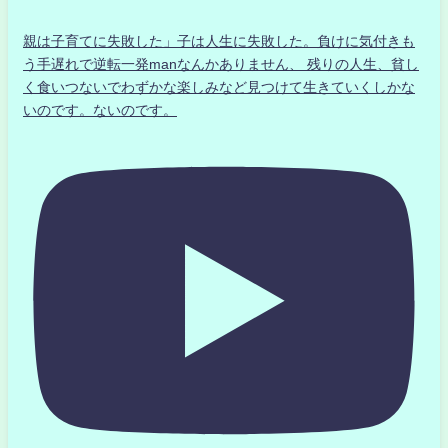
親は子育てに失敗した」子は人生に失敗した。負けに気付きも
う手遅れで逆転一発manなんかありません、 残りの人生、貧し
く食いつないでわずかな楽しみなど見つけて生きていくしかな
いのです。ないのです。