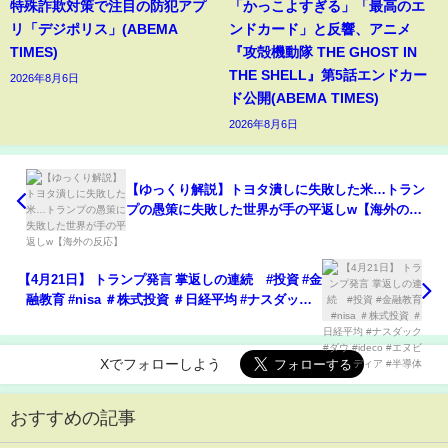
特殊詐欺対策で注目の防犯アプ
「かっこよすぎる」「最高のエ
リ「デジポリス」(ABEMA
ンドカード」と反響、アニメ
TIMES)
『攻殻機動隊 THE GHOST IN
THE SHELL』第5話エンドカー
2026年8月6日
ド公開(ABEMA TIMES)
2026年8月6日
【ゆっくり解説】トヨタ潰しに失敗した米…トラン
プの愚策に失敗した世界が手の平返しw【海外の反
応】
【4月21日】 トランプ発言 掌返しの連続 #投資 #金
融教育 #nisa ＃株式投資 ＃日経平均 #ナスダック #
ダウ #ideco #エヌビディア #半導体
Xでフォローしよう
おすすめの記事