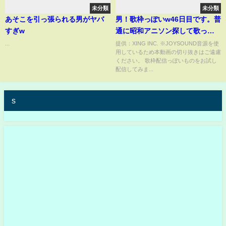
未分類
未分類
あそこを引っ張られる男がヤバ
男！歌枠っぽいw46日目です。普
すぎw
通に昭和アニソン探して歌って
みる。昭和アニソンを語れる人
...
提供：XING INC. ※JOYSOUND音源を使
用しているため本動画の切り抜きはご遠慮
のみお越しくださいw
ください。 歌枠配信っぽいものをお試し
配信してみま...
s