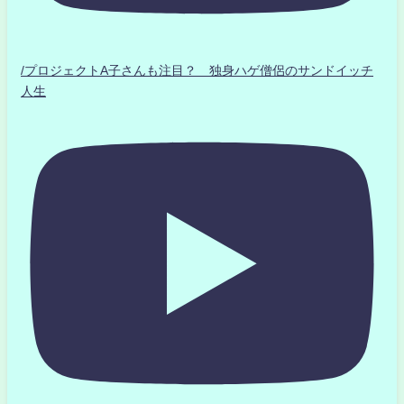
/プロジェクトA子さんも注目？ 独身ハゲ僧侶のサンドイッチ
人生