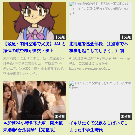
未分類
未分類
【緊急・羽田空港で火災】JALと
北海道警巡査部長、江別市で不
海保の航空機が衝突・炎上、乗
祥事を起こしてしまう。江別女
客乗員全員脱出
子って聞いた瞬間ふるボッキ
東京消防庁によりますと、新千歳空港を2
#北海道警#江別市 #冷凍少女 #AFrozengirl
日午後4時すぎに出発した日本航空の516
#旭川 ご支援はこちらから
便のエアバスA350型機と海上保安庁の航
https://qr.paypay.ne.jp/p2p...
空機が衝突したというこ...
未分類
未分類
🔥加班24小時拿下大單，隔天被
イキリたくて父親をしばいてし
未婚妻“合法開除”【完整版】· #
まった中学生時代