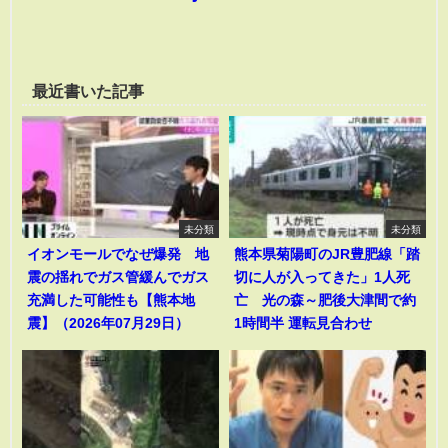
最近書いた記事
未分類
未分類
イオンモールでなぜ爆発 地
熊本県菊陽町のJR豊肥線「踏
震の揺れでガス管緩んでガス
切に人が入ってきた」1人死
充満した可能性も【熊本地
亡 光の森～肥後大津間で約
震】（2026年07月29日）
1時間半 運転見合わせ