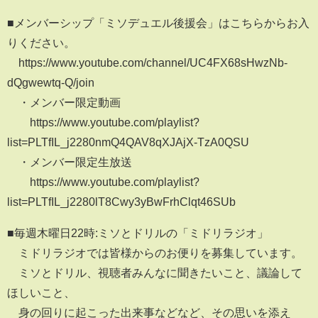
■メンバーシップ「ミソデュエル後援会」はこちらからお入
りください。
https://www.youtube.com/channel/UC4FX68sHwzNb-
dQgwewtq-Q/join
・メンバー限定動画
https://www.youtube.com/playlist?
list=PLTfIL_j2280nmQ4QAV8qXJAjX-TzA0QSU
・メンバー限定生放送
https://www.youtube.com/playlist?
list=PLTfIL_j2280lT8Cwy3yBwFrhClqt46SUb
■毎週木曜日22時:ミソとドリルの「ミドリラジオ」
ミドリラジオでは皆様からのお便りを募集しています。
ミソとドリル、視聴者みんなに聞きたいこと、議論して
ほしいこと、
身の回りに起こった出来事などなど、その思いを添え