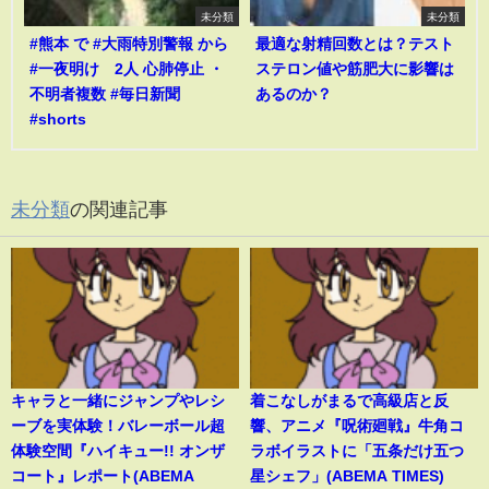
未分類
未分類
#熊本 で #大雨特別警報 から
最適な射精回数とは？テスト
#一夜明け 2人 心肺停止 ・
ステロン値や筋肥大に影響は
不明者複数 #毎日新聞
あるのか？
#shorts
未分類
の関連記事
キャラと一緒にジャンプやレシ
着こなしがまるで高級店と反
ーブを実体験！バレーボール超
響、アニメ『呪術廻戦』牛角コ
体験空間『ハイキュー!! オンザ
ラボイラストに「五条だけ五つ
コート』レポート(ABEMA
星シェフ」(ABEMA TIMES)