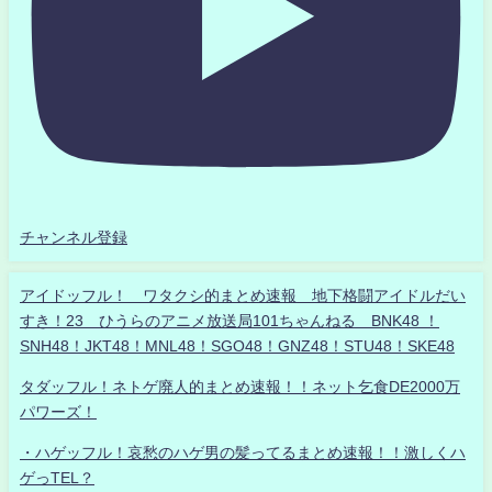
チャンネル登録
アイドッフル！ ワタクシ的まとめ速報 地下格闘アイドルだい
すき！23 ひうらのアニメ放送局101ちゃんねる BNK48 ！
SNH48！JKT48！MNL48！SGO48！GNZ48！STU48！SKE48
タダッフル！ネトゲ廃人的まとめ速報！！ネット乞食DE2000万
パワーズ！
・ハゲッフル！哀愁のハゲ男の髪ってるまとめ速報！！激しくハ
ゲっTEL？