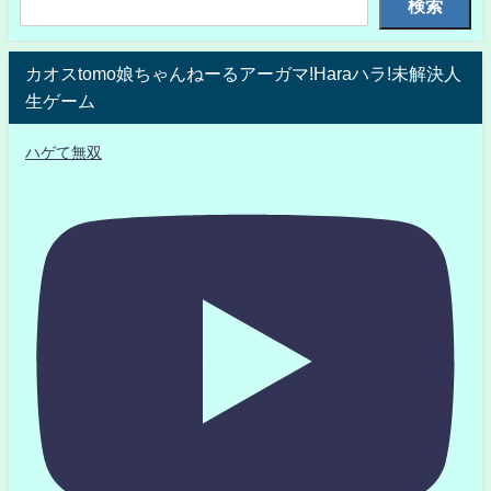
検索
カオスtomo娘ちゃんねーるアーガマ!Haraハラ!未解決人
生ゲーム
ハゲて無双