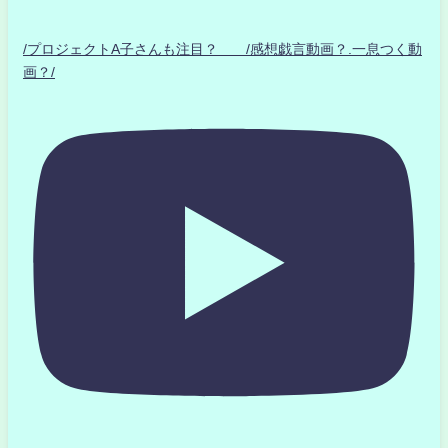
/プロジェクトA子さんも注目？ /感想戯言動画？.一息つく動
画？/