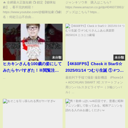
精彩大陆短剧 #短劇 #逆襲
🔥 全網最火正版短劇 📺 鎖定【貓咪短
ジャンキソウ本 購入はこちら?
劇】，看不完的精彩！
https://www.amazon.co.jp/dp/4046073861/
https://www.youtube.com/@貓咪短劇 📺劇
グッズはこちら? https...
名：何处江山不自由...
未分類
未分類
ヒカキンさんを100歳の姿にして
【4K60FPS】Check it StarS☆
みたらヤバすぎた！※閲覧注意 #
2025/01/14 つむり生誕 ① #つむ
ヒカキン #ai #shorts
りさんふあん俱楽部 20250124
...
最前列下手端で撮影 撮影機器 iPhone14
+ AOCHUAN SMART XE スマートフォン
ニコニコ劇場
用ジンバルスタビライザー（３軸ジンバ
ル）...