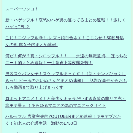
スーパーウンコ！
新・ハゲッフル！哀愁のハゲ男の髪ってるまとめ速報！！激しく
ハゲっTEL？
こじ！コジッフル@！-レズっ娘百合ネエ！こじらせ！50独身処
女のBL腐女子的まとめ速報-
何だ！何が？真・シロッフル！！ 永遠の無職童貞- ぼっちな
ニート的まとめ速報！一生童貞上等夜露死苦！
男装スケバン女子！スケッフルまっくす！（新・ナンノひゃくし
きっ!！ビー玉のおいぬさん的まとめ速報） 話題な事件からおも
しろ動画まで取り上げまっくす
ロボットアニメ！メカと美少女キャラだいすき永遠の非リア充・
非モテ星人 ！あらゆるマニアの為のマニアックサイト
ハルッフル-専業主夫的YOUTUBERまとめ速報！キモデブおた
く！初老人の介護生活！激動の1750日