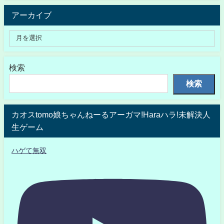
アーカイブ
検索
検索
カオスtomo娘ちゃんねーるアーガマ!Haraハラ!未解決人
生ゲーム
ハゲて無双