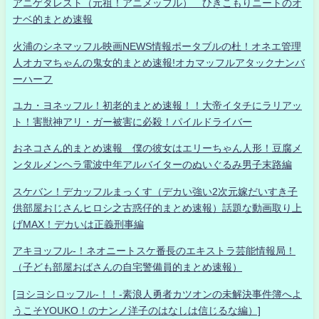
アニゲタレスト（元祖！アニメッフル） ひきこもりニートのオ
ナベ的まとめ速報
火浦のシネマッフル映画NEWS情報ポータブルの杜！オネエ管理
人オカマちゃんの鬼女的まとめ速報!オカマッフルアタックナンバ
ーハーフ
ユカ・ヨネッフル！初老的まとめ速報！！大帝イタチにラリアッ
ト！害獣神アリ・ガー被害に必殺！パイルドライバー
おネコさん的まとめ速報 僕の彼女はエリーちゃん人形！豆腐メ
ンタルメンヘラ電波中年アルバイターのぬいぐるみ男子末路編
スケバン！デカッフルまっくす（デカい強い2次元嫁だいすき子
供部屋おじさんヒロシ之古惑仔的まとめ速報）話題な動画取り上
げMAX！デカいは正義刑事編
アキヨッフル-！ネオニートスケ番長のエキストラ芸能情報局！
（子ども部屋おばさんの自宅警備員的まとめ速報）
[ヨシヨシロッフル-！！-素浪人勇者カツオンの未解決事件簿へよ
うこそYOUKO！のナンノ洋子のはなしは信じるな編）]