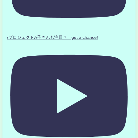
/プロジェクトA子さんも注目？ get a chance!