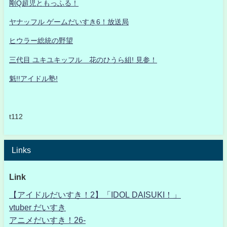
剛Q超児ともっふる！
ヤナッフル ゲームだいすき6！放送局
ヒウラー総統の野望
三代目 ユキユキッフル 花のひうら組! 見参！
魁!!アイドル塾!
t112
Links
Link
【アイドルだいすき！2】「IDOL DAISUKI！」
vtuber だいすき
アニメだいすき！26-