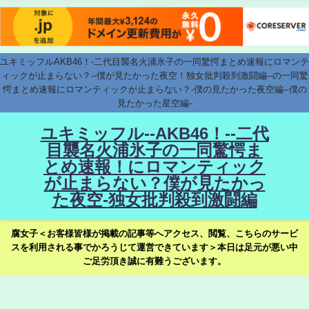
ユキミッフルAKB46！-二代目襲名火浦氷子の一同驚愕まとめ速報にロマンテ
ィックが止まらない？--僕が見たかった夜空！独女批判殺到激闘編--の一同驚
愕まとめ速報にロマンティックが止まらない？-僕の見たかった夜空編--僕の
見たかった星空編-
ユキミッフル--AKB46！--二代
目襲名火浦氷子の一同驚愕ま
とめ速報！にロマンティック
が止まらない？僕が見たかっ
た夜空-独女批判殺到激闘編
腐女子＜お客様皆様が掲載の記事等へアクセス、閲覧、こちらのサービ
スを利用される事でかろうじて運営できています＞本日は足元が悪い中
ご足労頂き誠に有難うございます。