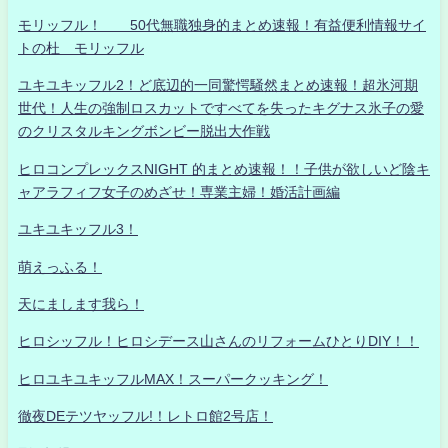
モリッフル！ 50代無職独身的まとめ速報！有益便利情報サイ
トの杜 モリッフル
ユキユキッフル2！ど底辺的一同驚愕騒然まとめ速報！超氷河期
世代！人生の強制ロスカットですべてを失ったキグナス氷子の愛
のクリスタルキングボンビー脱出大作戦
ヒロコンプレックスNIGHT 的まとめ速報！！子供が欲しいど陰キ
ャアラフィフ女子のめざせ！専業主婦！婚活計画編
ユキユキッフル3！
萌えっふる！
天にまします我ら！
ヒロシッフル！ヒロシデース山さんのリフォームひとりDIY！！
ヒロユキユキッフルMAX！スーパークッキング！
徹夜DEテツヤッフル!！レトロ館2号店！