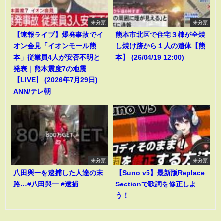
未分類
未分類
【速報ライブ】爆発事故でイ
熊本市北区で住宅３棟が全焼
オン会見「イオンモール熊
し焼け跡から１人の遺体【熊
本」従業員4人が安否不明と
本】 (26/04/19 12:00)
発表｜熊本震度7の地震
【LIVE】 (2026年7月29日)
ANN/テレ朝
未分類
未分類
八田與一を逮捕した人達の末
【Suno v5】最新版Replace
路…#八田與一 #逮捕
Sectionで歌詞を修正しよ
う！