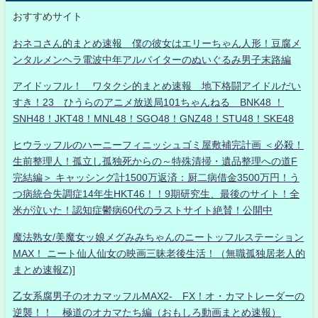
おすすめサイト
おネコさん的まとめ速報 僕の彼女はエリーちゃん人形！豆腐メ
ンタルメンヘラ電波中年アルバイターのぬいぐるみ男子末路編
アイドッフル！ ワタクシ的まとめ速報 地下格闘アイドルだい
すき！23 ひうらのアニメ放送局101ちゃんねる BNK48 ！
SNH48！JKT48！MNL48！SGO48！GNZ48！STU48！SKE48
ヒウラッフルのハーニーフィニッシュゴミ屋敷補完計画 ＜必殺！
生前整理人！孤立し孤独死からの～特殊清掃・遺品整理への道F
完結編＞ キャッシング計1500万返済：厨二病借金3500万円！う
つ病統合失調症14年生HKT46！！9期研究生、最後のサイト！全
米が泣いた！認知症鬱病60代のラストサイト絶賛！公開中
魔法熟女/美魔女ッ娘メグみみちゃんのニートッフルステーション
MAX！ ニート仙人仙女の映画三昧老後生活！（無職孤独居老人的
まとめ速報Z)]
乙女系腐男子のオカマッフルMAX2- FX！オ・カマトレーダーの
逆襲！！ 極道のオカマたち編（おもしろ動画まとめ速報）