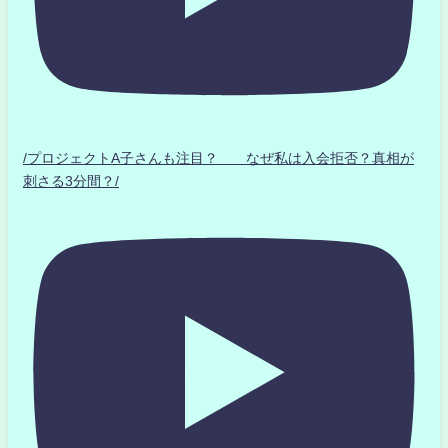
/プロジェクトA子さんも注目？ なぜ私は入会拒否？真相が
刺さる3分間？/