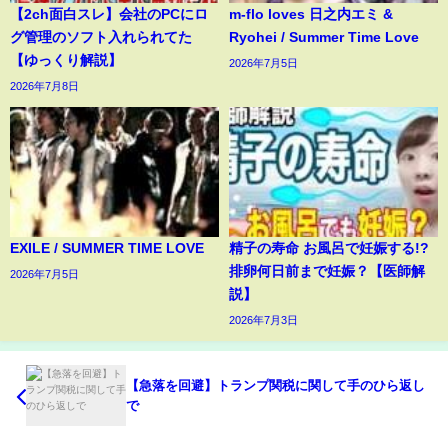
【2ch面白スレ】会社のPCにロ
m-flo loves 日之内エミ &
グ管理のソフト入れられてた
Ryohei / Summer Time Love
【ゆっくり解説】
2026年7月5日
2026年7月8日
EXILE / SUMMER TIME LOVE
精子の寿命 お風呂で妊娠する!?
排卵何日前まで妊娠？【医師解
2026年7月5日
説】
2026年7月3日
【急落を回避】トランプ関税に関して手のひら返し
で