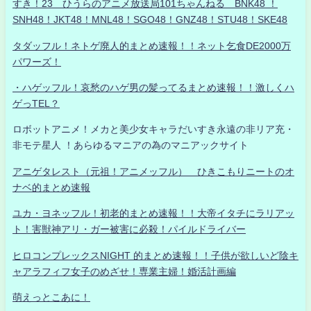
すき！23 ひうらのアニメ放送局101ちゃんねる BNK48 ！
SNH48！JKT48！MNL48！SGO48！GNZ48！STU48！SKE48
タダッフル！ネトゲ廃人的まとめ速報！！ネット乞食DE2000万
パワーズ！
・ハゲッフル！哀愁のハゲ男の髪ってるまとめ速報！！激しくハ
ゲっTEL？
ロボットアニメ！メカと美少女キャラだいすき永遠の非リア充・
非モテ星人 ！あらゆるマニアの為のマニアックサイト
アニゲタレスト（元祖！アニメッフル） ひきこもりニートのオ
ナベ的まとめ速報
ユカ・ヨネッフル！初老的まとめ速報！！大帝イタチにラリアッ
ト！害獣神アリ・ガー被害に必殺！パイルドライバー
ヒロコンプレックスNIGHT 的まとめ速報！！子供が欲しいど陰キ
ャアラフィフ女子のめざせ！専業主婦！婚活計画編
萌えっとこあに！