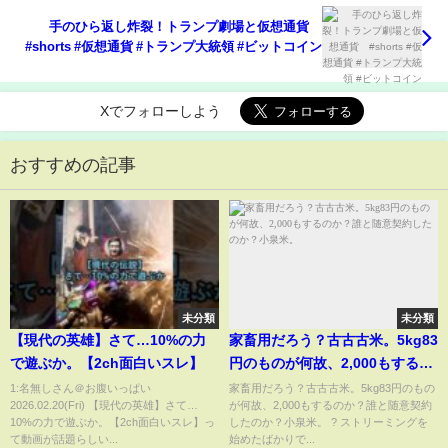
手のひら返し炸裂！トランプ劇場と仮想通貨
#shorts #仮想通貨 #トランプ大統領 #ビットコイン
Xでフォローしよう
おすすめの記事
未分類
未分類
【現代の英雄】さて…10%の力
家畜用だろう？古古古米。5kg83
で遊ぶか。【2ch面白いスレ】
円のものが何故、2,000もするの
か？誰と随意契約したのか？小
1:名無しさん＠お腹いっぱい
家畜用だろう？古古古米。5kg83円のもの
2026.02.20(Fri) 【現代の英雄】さて…
が何故、2,000もするのか？誰と随意契約
泉米。
10%の力で遊ぶか。【2ch面白いスレ】っ
したのか？小泉米。 ?️ ストリーミングを
て動画が話題らしい...
始めたばかりで...