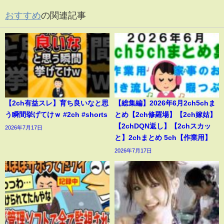
おすすめ
の関連記事
【2ch有益スレ】育ち良いなと思
【総集編】2026年6月2ch5chま
う瞬間挙げてけｗ #2ch #shorts
とめ【2ch修羅場】【2ch嫁姑】
【2chDQN返し】【2chスカッ
2026年7月17日
と】2chまとめ 5ch【作業用】
2026年7月17日