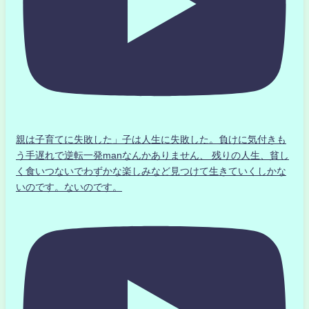
親は子育てに失敗した」子は人生に失敗した。負けに気付きも
う手遅れで逆転一発manなんかありません、 残りの人生、貧し
く食いつないでわずかな楽しみなど見つけて生きていくしかな
いのです。ないのです。