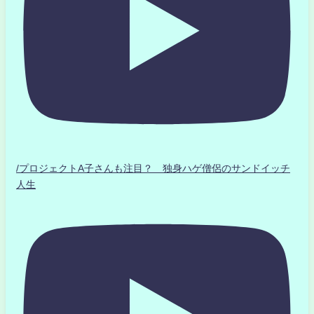
/プロジェクトA子さんも注目？ 独身ハゲ僧侶のサンドイッチ
人生