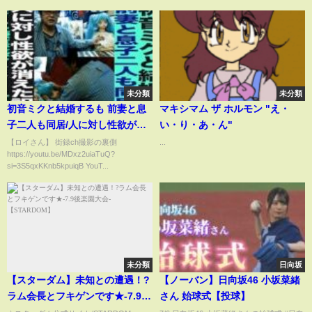
未分類
未分類
初音ミクと結婚するも 前妻と息
マキシマム ザ ホルモン "え・
子二人も同居/人に対し性欲が消
い・り・あ・ん"
えた訳/ロイ
【ロイさん】 街録ch撮影の裏側
...
https://youtu.be/MDxz2uiaTuQ?
si=3S5qxKKnb5kpuiqB YouT...
未分類
日向坂
【スターダム】未知との遭遇！?
【ノーバン】日向坂46 小坂菜緒
ラム会長とフキゲンです★-7.9後
さん 始球式【投球】
楽園大会-【STARDOM】