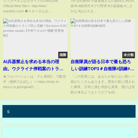
☆スターダム公式サイト/STARDOM
7/6 日向坂46 小坂菜緒さんの始球式 #日向
Official Web Site☆ http://wwr-
坂46 #始球式 #プロ野球 #小坂菜緒 #こさ
stardom.com/ ◆スターダム公...
かな #おひさま...
国際
未分類
AI兵器禁止を求める本当の理
自衛隊員が語る日本で最も恐ろ
由。ウクライナ停戦案のトラン
しい訓練TOP3＃自衛隊#訓練#雑
プ氏に見解？(Exclusive ICRC
学
★フルバージョンは「テレ東BIZ」で配信
「この世界には、あなたが知らない暗い一
中（無料でお試し）⇒ https://txbiz.tv-
面がたくさんあります。歴史の影に隠され
president remark)【中村ワタル
tokyo.co.jp/original2/...
た事実、日常に潜む奇妙な真実、聞けば背
の“沸騰”世界情勢】
筋が凍るようなトリビアを紹...
s