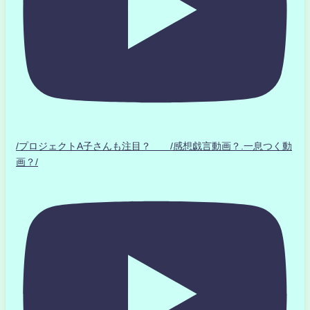
/プロジェクトA子さんも注目？ /感想戯言動画？.一息つく動
画？/