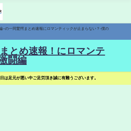
編--の一同驚愕まとめ速報にロマンティックが止まらない？-僕の
驚愕まとめ速報！にロマンテ
激闘編
日は足元が悪い中ご足労頂き誠に有難うございます。