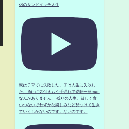
侶のサンドイッチ人生
親は子育てに失敗した」子は人生に失敗し
た。負けに気付きもう手遅れで逆転一発man
なんかありません、 残りの人生、貧しく食
いつないでわずかな楽しみなど見つけて生き
ていくしかないのです。ないのです。