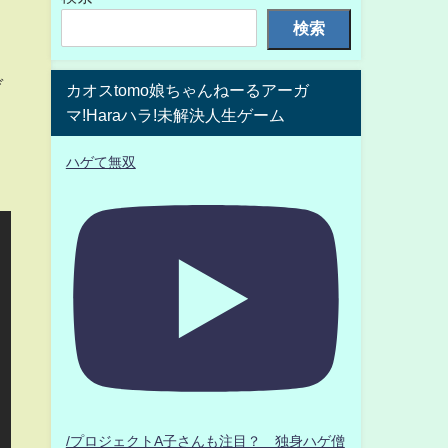
検索
ぞ
カオスtomo娘ちゃんねーるアーガ
マ!Haraハラ!未解決人生ゲーム
ハゲて無双
/プロジェクトA子さんも注目？ 独身ハゲ僧