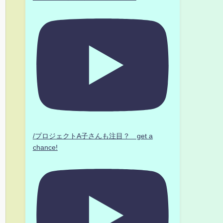
/プロジェクトA子さんも注目？ get a
chance!