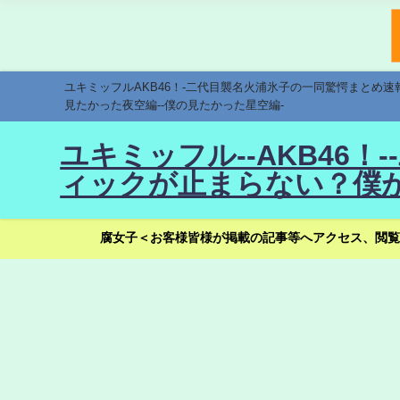
ユキミッフルAKB46！-二代目襲名火浦氷子の一同驚愕まとめ
見たかった夜空編--僕の見たかった星空編-
ユキミッフル--AKB46
ィックが止まらない？僕が
腐女子＜お客様皆様が掲載の記事等へアクセス、閲覧