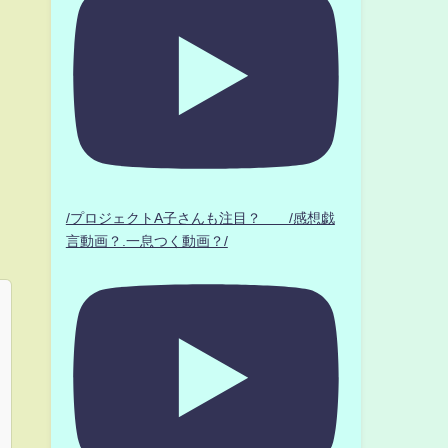
/プロジェクトA子さんも注目？ /感想戯
言動画？.一息つく動画？/