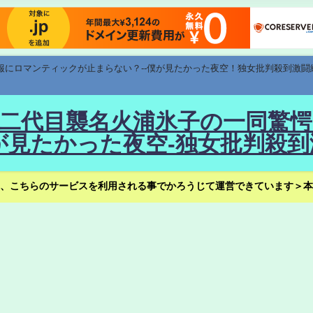
速報にロマンティックが止まらない？--僕が見たかった夜空！独女批判殺到激闘
！--二代目襲名火浦氷子の一同
見たかった夜空-独女批判殺到
、こちらのサービスを利用される事でかろうじて運営できています＞本