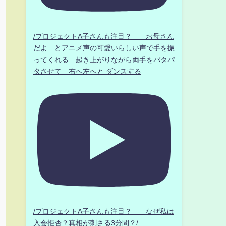
/プロジェクトA子さんも注目？ お母さん
だよ とアニメ声の可愛いらしい声で手を振
ってくれる 起き上がりながら両手をパタパ
タさせて 右へ左へと ダンスする
/プロジェクトA子さんも注目？ なぜ私は
入会拒否？真相が刺さる3分間？/