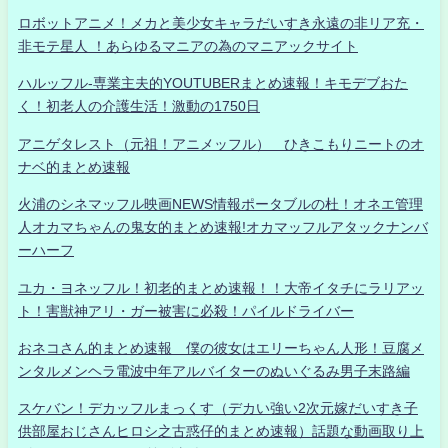
ロボットアニメ！メカと美少女キャラだいすき永遠の非リア充・
非モテ星人 ！あらゆるマニアの為のマニアックサイト
ハルッフル-専業主夫的YOUTUBERまとめ速報！キモデブおた
く！初老人の介護生活！激動の1750日
アニゲタレスト（元祖！アニメッフル） ひきこもりニートのオ
ナベ的まとめ速報
火浦のシネマッフル映画NEWS情報ポータブルの杜！オネエ管理
人オカマちゃんの鬼女的まとめ速報!オカマッフルアタックナンバ
ーハーフ
ユカ・ヨネッフル！初老的まとめ速報！！大帝イタチにラリアッ
ト！害獣神アリ・ガー被害に必殺！パイルドライバー
おネコさん的まとめ速報 僕の彼女はエリーちゃん人形！豆腐メ
ンタルメンヘラ電波中年アルバイターのぬいぐるみ男子末路編
スケバン！デカッフルまっくす（デカい強い2次元嫁だいすき子
供部屋おじさんヒロシ之古惑仔的まとめ速報）話題な動画取り上