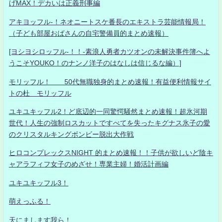
げMAX！デカいは正義刑事編
アキヨッフル-！ネオニートスケ番長のエキストラ芸能情報局！
（子ども部屋おばさんの自宅警備員的まとめ速報）
[ヨシヨシロッフル-！！-素浪人勇者カツオンの未解決事件簿へよ
うこそYOUKO！のナンノ洋子のはなしは信じるな編）]
モリッフル！ 50代無職独身的まとめ速報！有益便利情報サイ
トの杜 モリッフル
ユキユキッフル2！ど底辺的一同驚愕騒然まとめ速報！超氷河期
世代！人生の強制ロスカットですべてを失ったキグナス氷子の愛
のクリスタルキングボンビー脱出大作戦
ヒロコンプレックスNIGHT 的まとめ速報！！子供が欲しいど陰キ
ャアラフィフ女子のめざせ！専業主婦！婚活計画編
ユキユキッフル3！
萌えっふる！
天にまします我ら！