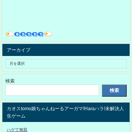
アーカイブ
検索
検索
カオスtomo娘ちゃんねーるアーガマ!Haraハラ!未解決人
生ゲーム
ハゲて無双