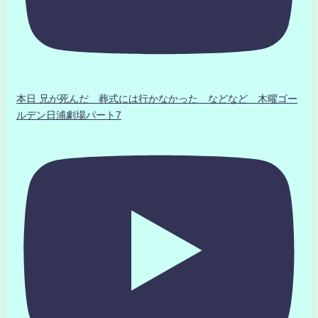
本日 兄が死んだ 葬式には行かなかった などなど 木曜ゴー
ルデン日浦劇場パート7