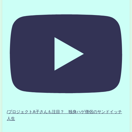
/プロジェクトA子さんも注目？ 独身ハゲ僧侶のサンドイッチ
人生