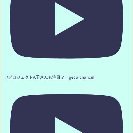
/プロジェクトA子さんも注目？ get a chance!