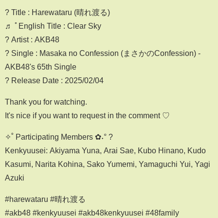
? Title : Harewataru (晴れ渡る)
♬ ﾟEnglish Title : Clear Sky
?️ Artist : AKB48
? Single : Masaka no Confession (まさかのConfession) -
AKB48's 65th Single
?️ Release Date : 2025/02/04
Thank you for watching.
It's nice if you want to request in the comment ♡
✧˚ Participating Members ✿˖° ?
Kenkyuusei: Akiyama Yuna, Arai Sae, Kubo Hinano, Kudo
Kasumi, Narita Kohina, Sako Yumemi, Yamaguchi Yui, Yagi
Azuki
#harewataru #晴れ渡る
#akb48 #kenkyuusei #akb48kenkyuusei #48family