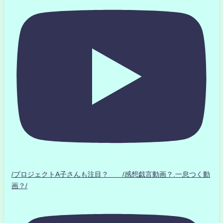
/プロジェクトA子さんも注目？ /感想戯言動画？.一息つく動
画？/