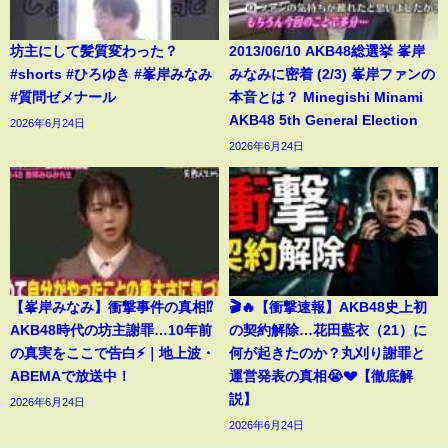
坊主にして髪質変わった？
2013/06/10 AKB48総選挙 峯岸
#shorts #ひろゆき #峯岸みなみ
みなみに密着 (2/3) 峯岸ファンの
#質問ゼメナール
本音とは？ Minegishi Minami
AKB48 5th General Election
2026年6月24日
2026年6月24日
【峯岸みなみ】衝撃事件の真相⁉️
🎬🔥【衝撃速報】AKB48史上初
AKB48時代の坊主謝罪…10年前
の契約解除…花田藍衣（21）に
の真実をここで告白⚡️｜地上波・
何が起きたのか？丸刈り謝罪と
ABEMAで放送中！
運営発表の真相😭💔【徹底解
説】
2026年6月24日
2026年6月24日