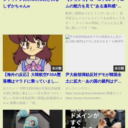
しずかちゃんw
ムの能力を見て”ある違和感”に
気がついた読者の反応集
...
動画ご視聴ありがとうございました！ 是
非皆さんジョジョコメントをお待ちしてま
す！！ チャンネル登録してもらえると最
高に嬉しいです！ http...
未分類
未分類
【海外の反応】大韓航空F35A墜
尹大統領弾劾反対デモが韓国全
落機はマラドに乗っていました
土に拡大‥あの国の裁判はデモ
か？日本に拒否されてオースト
に左右される？ by榊淳司
おススメ ✅ 河野太郎外相が日韓合意破棄
オンラインサロン
を望む韓国に凄まじい一言を突きつけた！
https://yoor.jp/door/sakakiats 関連サイト
ラリアに発送されたのですか？
珍しい日本の本気姿勢に韓国は顔面蒼白ｗ
https://www.chosunonline...
お気に入りのスペアパーツに…
ｗｗ 衝撃の真相！『海...
【韓国の反応】