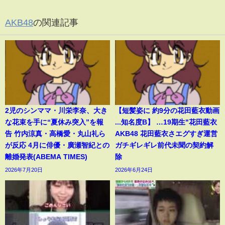
AKB48
の関連記事
2児のシンママ・川栄李奈、大き
【短髪姿に 約9分の花田藍衣動画
な花束を手に“夏休み突入”を報
...知名度B】 …19期生"花田藍衣
告 竹内涼真・高橋愛・丸山礼ら
AKB48 花田藍衣さエグすぎ運営
が反応 4月に俳優・廣瀬智紀との
ガチギレギレ前代未聞の契約解
離婚発表(ABEMA TIMES)
除
2026年7月20日
2026年6月24日