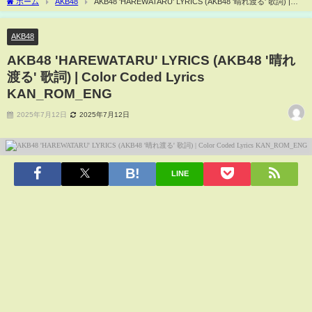
ホーム
AKB48
AKB48 'HAREWATARU' LYRICS (AKB48 '晴れ渡る' 歌詞) |
Color Coded Lyrics KAN_ROM_ENG
AKB48
AKB48 'HAREWATARU' LYRICS (AKB48 '晴れ
渡る' 歌詞) | Color Coded Lyrics
KAN_ROM_ENG
2025年7月12日
2025年7月12日
LINE