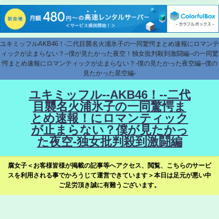
ユキミッフルAKB46！-二代目襲名火浦氷子の一同驚愕まとめ速報にロマンテ
ィックが止まらない？--僕が見たかった夜空！独女批判殺到激闘編--の一同驚
愕まとめ速報にロマンティックが止まらない？-僕の見たかった夜空編--僕の
見たかった星空編-
ユキミッフル--AKB46！--二代
目襲名火浦氷子の一同驚愕ま
とめ速報！にロマンティック
が止まらない？僕が見たかっ
た夜空-独女批判殺到激闘編
腐女子＜お客様皆様が掲載の記事等へアクセス、閲覧、こちらのサービ
スを利用される事でかろうじて運営できています＞本日は足元が悪い中
ご足労頂き誠に有難うございます。