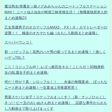
魔法熟女/美魔女ッ娘メグみみちゃんのニートッフルステーション
MAX！ ニート仙人仙女の映画三昧老後生活！（無職孤独居老人的
まとめ速報Z)]
乙女系腐男子のオカマッフルMAX2- FX！オ・カマトレーダーの
逆襲！！ 極道のオカマたち編（おもしろ動画まとめ速報）
スーパーウンコ！
新・ハゲッフル！哀愁のハゲ男の髪ってるまとめ速報！！激しく
ハゲっTEL？
こじ！コジッフル@！-レズっ娘百合ネエ！こじらせ！50独身処
女のBL腐女子的まとめ速報-
何だ！何が？真・シロッフル！！ 永遠の無職童貞- ぼっちな
ニート的まとめ速報！一生童貞上等夜露死苦！
男装スケバン女子！スケッフルまっくす！（新・ナンノひゃくし
きっ!！ビー玉のおいぬさん的まとめ速報） 話題な事件からおも
しろ動画まで取り上げまっくす