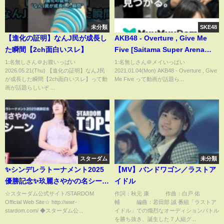
未分類
SKE48
【進化の証明】なんJ民が成長し
AKB48 - Overture , Give Me
た瞬間【2ch面白いスレ】
Five [Saitama Super Arena
2012]
1:名無しさん＠お腹いっぱい
1:名無しさん＠メイいっぱい
2026.05.21(Thu) 【進化の証明】なんJ民
2021.01.04(Mon) AKB48 - Overture , Give
が成長した瞬間【2ch面白いスレ】って動
Me Five って動画が話題ら...
画が話題らしいぞ ...
スターダム
未分類
✨シンデレラトーナメント2025
【MV】バンドワゴン／ラストア
優勝記念✨玖麗さやかの名シーン
イドル
TOP5！ TOP5 SAYAKA
☆スターダム公式サイト/STARDOM
作詞：秋元 康 作曲：白戸 佑
Official Web Site☆ http://wwr-
輔 編曲：若田部 誠 番組「ラストア
KURARA Iconic Scenes ✨ #ス
stardom.com/ ◆スターダム公...
イドル」での熾烈なオーディションバトル
ターダム #stardom #プロレス
を勝ち抜き、誕生した７人組グ...