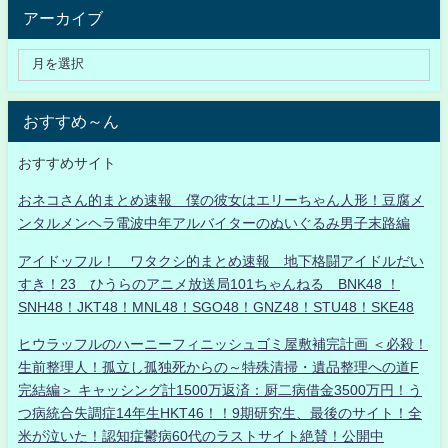
アーカイブ
おすすめ～ん
おすすめサイト
おネコさん的まとめ速報 僕の彼女はエリーちゃん人形！豆腐メ
ンタルメンヘラ電波中年アルバイターのぬいぐるみ男子末路編
アイドッフル！ ワタクシ的まとめ速報 地下格闘アイドルだい
すき！23 ひうらのアニメ放送局101ちゃんねる BNK48 ！
SNH48！JKT48！MNL48！SGO48！GNZ48！STU48！SKE48
ヒウラッフルのハーニーフィニッシュゴミ屋敷補完計画 ＜必殺！
生前整理人！孤立し孤独死からの～特殊清掃・遺品整理への道F
完結編＞ キャッシング計1500万返済：厨二病借金3500万円！う
つ病統合失調症14年生HKT46！！9期研究生、最後のサイト！全
米が泣いた！認知症鬱病60代のラストサイト絶賛！公開中