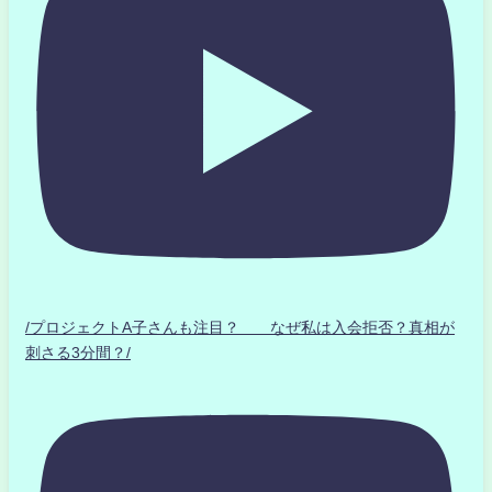
/プロジェクトA子さんも注目？ なぜ私は入会拒否？真相が
刺さる3分間？/