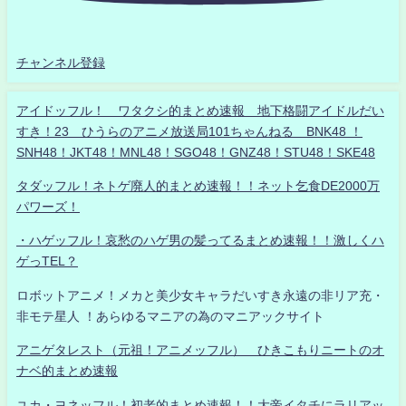
チャンネル登録
アイドッフル！ ワタクシ的まとめ速報 地下格闘アイドルだい
すき！23 ひうらのアニメ放送局101ちゃんねる BNK48 ！
SNH48！JKT48！MNL48！SGO48！GNZ48！STU48！SKE48
タダッフル！ネトゲ廃人的まとめ速報！！ネット乞食DE2000万
パワーズ！
・ハゲッフル！哀愁のハゲ男の髪ってるまとめ速報！！激しくハ
ゲっTEL？
ロボットアニメ！メカと美少女キャラだいすき永遠の非リア充・
非モテ星人 ！あらゆるマニアの為のマニアックサイト
アニゲタレスト（元祖！アニメッフル） ひきこもりニートのオ
ナベ的まとめ速報
ユカ・ヨネッフル！初老的まとめ速報！！大帝イタチにラリアッ