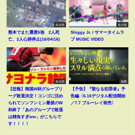
未分類
未分類
熊本でまた震度6強 2人死
Shiggy Jr. / サマータイムラ
亡、2人心肺停止(16/04/16)
ブ MUSIC VIDEO
未分類
国際
【悲報】韓国W杯グループリ
【予告】『聖なる犯罪者』予
ーグ敗退決定！コンゴに沈め
告編〈6.16デジタル配信開始
られてソンフンミン最後のW
／7.7 ブルーレイ発売〉
杯終了「あのグループで敗退
は雑魚すぎww」がこちらで
す！！！！