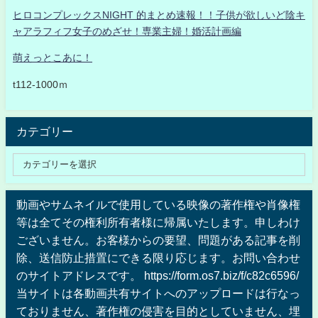
ヒロコンプレックスNIGHT 的まとめ速報！！子供が欲しいど陰キ
ャアラフィフ女子のめざせ！専業主婦！婚活計画編
萌えっとこあに！
t112-1000ｍ
カテゴリー
動画やサムネイルで使用している映像の著作権や肖像権
等は全てその権利所有者様に帰属いたします。申しわけ
ございません。お客様からの要望、問題がある記事を削
除、送信防止措置にできる限り応じます。お問い合わせ
のサイトアドレスです。 https://form.os7.biz/f/c82c6596/
当サイトは各動画共有サイトへのアップロードは行なっ
ておりません、著作権の侵害を目的としていません、埋