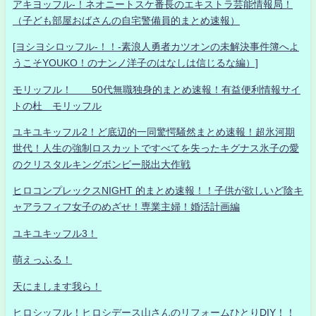
アキヨッフル-！ネオニートスケ番長のエキストラ芸能情報局！
（子ども部屋おばさんの自宅警備員的まとめ速報）
[ヨシヨシロッフル-！！-素浪人勇者カツオンの未解決事件簿へよ
うこそYOUKO！のナンノ洋子のはなしは信じるな編）]
モリッフル！ 50代無職独身的まとめ速報！有益便利情報サイ
トの杜 モリッフル
ユキユキッフル2！ど底辺的一同驚愕騒然まとめ速報！超氷河期
世代！人生の強制ロスカットですべてを失ったキグナス氷子の愛
のクリスタルキングボンビー脱出大作戦
ヒロコンプレックスNIGHT 的まとめ速報！！子供が欲しいど陰キ
ャアラフィフ女子のめざせ！専業主婦！婚活計画編
ユキユキッフル3！
萌えっふる！
天にまします我ら！
ヒロシッフル！ヒロシデース山さんのリフォームひとりDIY！！