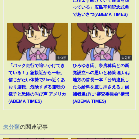
っている」広島平和記念式典
であいさつ(ABEMA TIMES)
未分類
未分類
「バック走行で追いかけてき
ひろゆき氏、泉房穂氏との新
ている！」急接近から一転、
党設立への思いと秘策 狙いは
信じがたい体勢で2km近くあ
地方の首長一本「公約違反し
おり運転…危険すぎる運転の
たら給料を差し押さえる」候
様子と恐怖の叫び声 アメリカ
補者選びに“審査委員会”構想
(ABEMA TIMES)
(ABEMA TIMES)
未分類
の関連記事