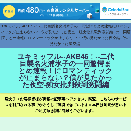
ユキミッフルAKB46！-二代目襲名火浦氷子の一同驚愕まとめ速報にロマンテ
ィックが止まらない？--僕が見たかった夜空！独女批判殺到激闘編--の一同驚
愕まとめ速報にロマンティックが止まらない？-僕の見たかった夜空編--僕の
見たかった星空編-
ユキミッフル--AKB46！--二代
目襲名火浦氷子の一同驚愕ま
とめ速報！にロマンティック
が止まらない？僕が見たかっ
た夜空-独女批判殺到激闘編
腐女子＜お客様皆様が掲載の記事等へアクセス、閲覧、こちらのサービ
スを利用される事でかろうじて運営できています＞本日は足元が悪い中
ご足労頂き誠に有難うございます。