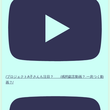
/プロジェクトA子さんも注目？ /感想戯言動画？.一息つく動
画？/