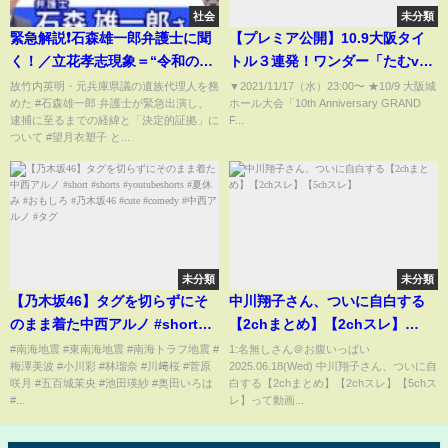
社会
未分類
緊急解説❗石森雄一郎弁護士に聞
【プレミア公開】10.9大阪タイ
く！／立花孝志現象＝“令和のカ
トル３連発！ワンダー「たむvs
ルト”／名誉棄損容疑で逮捕！／
岩谷」 ハイスピード「キッド
故竹内英明・元兵庫県議の遺族代理人を務
▼2021/11/17（水）23:00​​​​​​​​​​〜 ★10/9 大阪城
めた #石森雄一郎 弁護士が緊急出演し、
ホール大会「10th Anniversary GRAND
実は自分で罪を告白してい
vsフキゲン」 フューチャー
逮捕に至るまでの経緯と「決定的証拠」に
F...
た！？／他の告訴受理事件はど
「ウナギvs琉悪夏」『We are
ついて #望月衣塑子 と...
うなる？
STARDOM!!』
#98【STARDOM】
未分類
未分類
【乃木坂46】タグを切らずにそ
中川翔子さん、ついに自白する
のまま着た中西アルノ #short
【2chまとめ】【2chスレ】
#shorts #youtubeshorts #夏休
【5chスレ】
#南海地震 #東南海地震 #南海トラフ地震 #
1:名無しさん＠お腹いっぱい
梅澤美波 #小川彩 #林瑠奈 #川﨑桜 #菅原
2025.06.18(Wed) 中川翔子さん、ついに自
み #おもしろ #乃木坂46 #cute
咲月 #五百城茉央 #池田瑛紗 #奥田いろは
白する【2chまとめ】【2chスレ】【5chス
#comedy #中西アルノ #タグ
#...
レ】って動画...