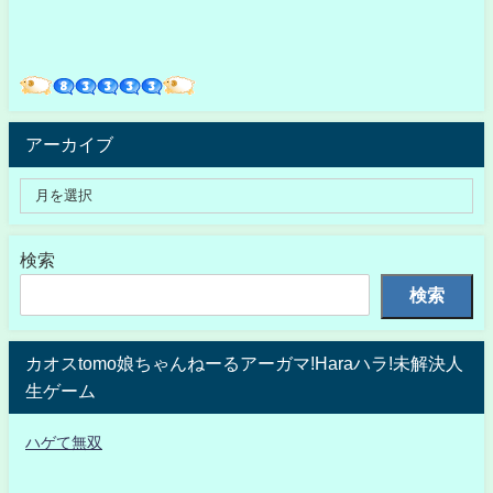
アーカイブ
検索
検索
カオスtomo娘ちゃんねーるアーガマ!Haraハラ!未解決人
生ゲーム
ハゲて無双