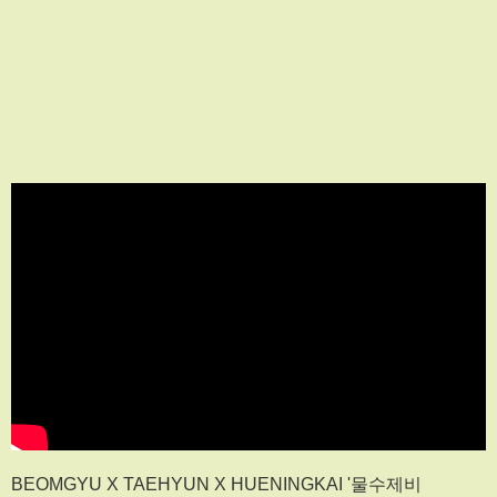
BEOMGYU X TAEHYUN X HUENINGKAI '물수제비