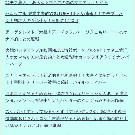
非モテ星人 ！あらゆるマニアの為のマニアックサイト
ハルッフル-専業主夫的YOUTUBERまとめ速報！キモデブおた
く！初老人の介護生活！激動の1750日
アニゲタレスト（元祖！アニメッフル） ひきこもりニートのオ
ナベ的まとめ速報
火浦のシネマッフル映画NEWS情報ポータブルの杜！オネエ管理
人オカマちゃんの鬼女的まとめ速報!オカマッフルアタックナンバ
ーハーフ
ユカ・ヨネッフル！初老的まとめ速報！！大帝イタチにラリアッ
ト！害獣神アリ・ガー被害に必殺！パイルドライバー
おネコさん的まとめ速報 僕の彼女はエリーちゃん人形！豆腐メ
ンタルメンヘラ電波中年アルバイターのぬいぐるみ男子末路編
スケバン！デカッフルまっくす（デカい強い2次元嫁だいすき子
供部屋おじさんヒロシ之古惑仔的まとめ速報）話題な動画取り上
げMAX！デカいは正義刑事編