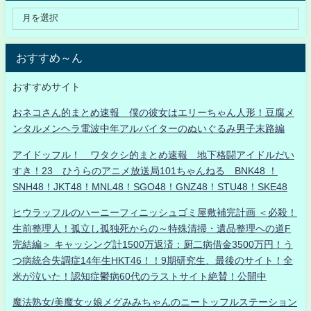
おすすめ～ん
おすすめサイト
おネコさん的まとめ速報 僕の彼女はエリーちゃん人形！豆腐メ
ンタルメンヘラ電波中年アルバイターのぬいぐるみ男子末路編
アイドッフル！ ワタクシ的まとめ速報 地下格闘アイドルだい
すき！23 ひうらのアニメ放送局101ちゃんねる BNK48 ！
SNH48！JKT48！MNL48！SGO48！GNZ48！STU48！SKE48
ヒウラッフルのハーニーフィニッシュゴミ屋敷補完計画 ＜必殺！
生前整理人！孤立し孤独死からの～特殊清掃・遺品整理への道F
完結編＞ キャッシング計1500万返済：厨二病借金3500万円！う
つ病統合失調症14年生HKT46！！9期研究生、最後のサイト！全
米が泣いた！認知症鬱病60代のラストサイト絶賛！公開中
魔法熟女/美魔女ッ娘メグみみちゃんのニートッフルステーション