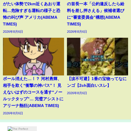
がたい体勢で2km近くあおり運
の首長一本「公約違反したら給
転…危険すぎる運転の様子と恐
料を差し押さえる」候補者選び
怖の叫び声 アメリカ(ABEMA
に“審査委員会”構想(ABEMA
TIMES)
TIMES)
2026年8月6日
2026年8月6日
ボール消えた…！？ 河村勇輝、
【涙不可避】1番の宝物ってなに
相手を欺く“衝撃の神パス”！ 見
ンゴ【2ch面白いスレ】
えないはずのコースを通す“ノー
2026年8月6日
ルックタップ”… 完璧アシストに
アリーナ熱狂(ABEMA TIMES)
2026年8月6日