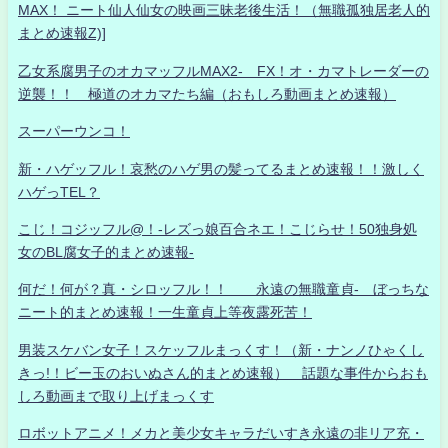
MAX！ ニート仙人仙女の映画三昧老後生活！（無職孤独居老人的
まとめ速報Z)]
乙女系腐男子のオカマッフルMAX2- FX！オ・カマトレーダーの
逆襲！！ 極道のオカマたち編（おもしろ動画まとめ速報）
スーパーウンコ！
新・ハゲッフル！哀愁のハゲ男の髪ってるまとめ速報！！激しく
ハゲっTEL？
こじ！コジッフル@！-レズっ娘百合ネエ！こじらせ！50独身処
女のBL腐女子的まとめ速報-
何だ！何が？真・シロッフル！！ 永遠の無職童貞- ぼっちな
ニート的まとめ速報！一生童貞上等夜露死苦！
男装スケバン女子！スケッフルまっくす！（新・ナンノひゃくし
きっ!！ビー玉のおいぬさん的まとめ速報） 話題な事件からおも
しろ動画まで取り上げまっくす
ロボットアニメ！メカと美少女キャラだいすき永遠の非リア充・