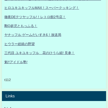
ヒロユキユキッフルMAX！スーパークッキング！
徹夜DEテツヤッフル!！レトロ館2号店！
剛Q超児ともっふる！
ヤナッフル ゲームだいすき6！放送局
ヒウラー総統の野望
三代目 ユキユキッフル 花のひうら組! 見参！
魁!!アイドル塾!
t112
Links