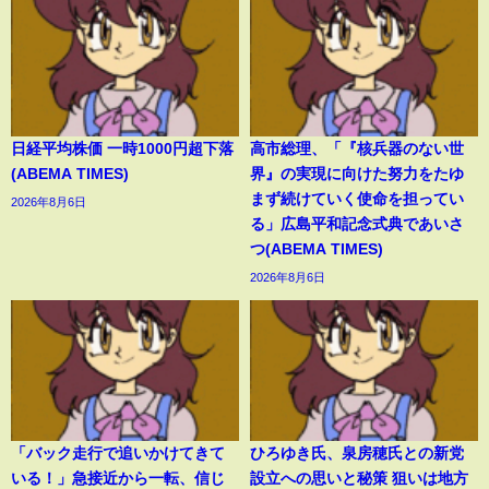
日経平均株価 一時1000円超下落
高市総理、「『核兵器のない世
(ABEMA TIMES)
界』の実現に向けた努力をたゆ
まず続けていく使命を担ってい
2026年8月6日
る」広島平和記念式典であいさ
つ(ABEMA TIMES)
2026年8月6日
「バック走行で追いかけてきて
ひろゆき氏、泉房穂氏との新党
いる！」急接近から一転、信じ
設立への思いと秘策 狙いは地方