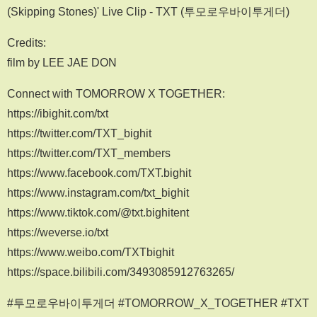
(Skipping Stones)' Live Clip - TXT (투모로우바이투게더)
Credits:
film by LEE JAE DON
Connect with TOMORROW X TOGETHER:
https://ibighit.com/txt
https://twitter.com/TXT_bighit
https://twitter.com/TXT_members
https://www.facebook.com/TXT.bighit
https://www.instagram.com/txt_bighit
https://www.tiktok.com/@txt.bighitent
https://weverse.io/txt
https://www.weibo.com/TXTbighit
https://space.bilibili.com/3493085912763265/
#투모로우바이투게더 #TOMORROW_X_TOGETHER #TXT