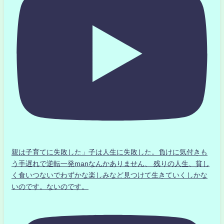
親は子育てに失敗した」子は人生に失敗した。負けに気付きも
う手遅れで逆転一発manなんかありません、 残りの人生、貧し
く食いつないでわずかな楽しみなど見つけて生きていくしかな
いのです。ないのです。