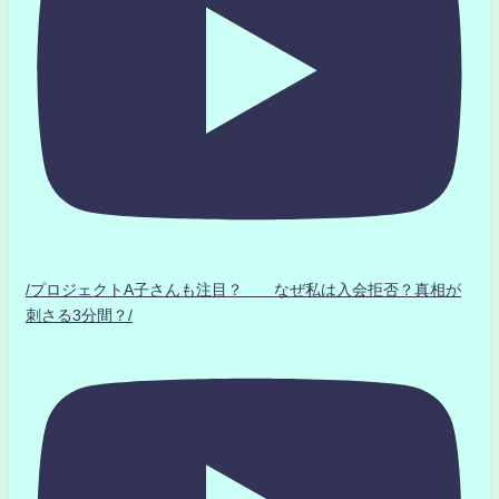
/プロジェクトA子さんも注目？ なぜ私は入会拒否？真相が
刺さる3分間？/