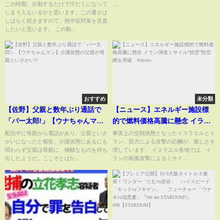
な暑さの“身近な落とし穴”『知
えりいとあづが答えます🔎
この時期、出勤するだけで汗だくになって
...
しまう人もいるかと思います。この暑さは
りたいッ！』
しばらく続きますので、熱中症対策を見直
したいと思います。 この動...
おすすめ
未分類
【佐野】父親と数年ぶり通話で
【ニュース】エネルギー施設標
「パー太郎!」【ウナちゃんマ
的で燃料価格高騰に懸念 イラン
ン】介護状態の父親が母親とい
弾道ミサイル“鉄壁”防空網を突
配信中に母親から電話があり、父親といさ
事実上の交戦状態となったイスラエルとイ
かいになったと報告。介護状態にあるにも
ラン。双方による攻撃の応酬が、激しさを
さかい!?
破 #shorts
関わらず父親は母親に、物騒なものを持ち
増しています。 イスラエル各地では、イ
出したようだ。ここぞとばか...
ランの報復攻撃によるミサイ...