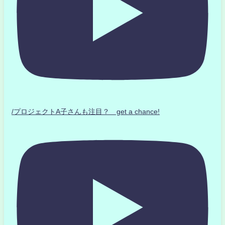
/プロジェクトA子さんも注目？ get a chance!