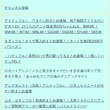
チャンネル登録
アイドッフル！ ワタクシ的まとめ速報 地下格闘アイドルだい
すき！23 ひうらのアニメ放送局101ちゃんねる BNK48 ！
SNH48！JKT48！MNL48！SGO48！GNZ48！STU48！SKE48
タダッフル！ネトゲ廃人的まとめ速報！！ネット乞食DE2000万
パワーズ！
・ハゲッフル！哀愁のハゲ男の髪ってるまとめ速報！！激しくハ
ゲっTEL？
ロボットアニメ！メカと美少女キャラだいすき永遠の非リア充・
非モテ星人 ！あらゆるマニアの為のマニアックサイト
アニゲタレスト（元祖！アニメッフル） ひきこもりニートのオ
ナベ的まとめ速報
ユカ・ヨネッフル！初老的まとめ速報！！大帝イタチにラリアッ
ト！害獣神アリ・ガー被害に必殺！パイルドライバー