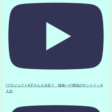
/プロジェクトA子さんも注目？ 独身ハゲ僧侶のサンドイッチ
人生