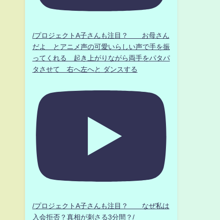
/プロジェクトA子さんも注目？ お母さん
だよ とアニメ声の可愛いらしい声で手を振
ってくれる 起き上がりながら両手をパタパ
タさせて 右へ左へと ダンスする
/プロジェクトA子さんも注目？ なぜ私は
入会拒否？真相が刺さる3分間？/