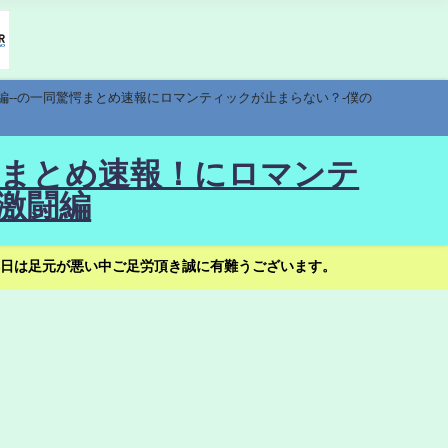
編--の一同驚愕まとめ速報にロマンティックが止まらない？-僕の
驚愕まとめ速報！にロマンテ
激闘編
日は足元が悪い中ご足労頂き誠に有難うございます。