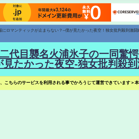
速報にロマンティックが止まらない？--僕が見たかった夜空！独女批判殺到激闘
！--二代目襲名火浦氷子の一同
見たかった夜空-独女批判殺到
、こちらのサービスを利用される事でかろうじて運営できています＞本