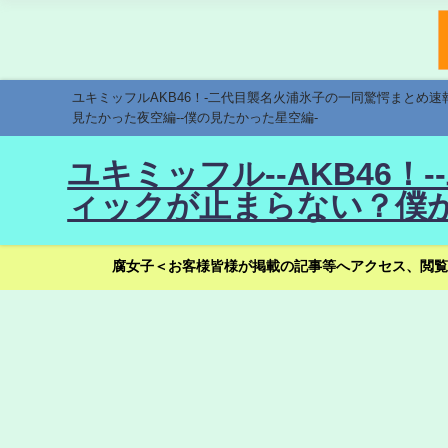
ユキミッフルAKB46！-二代目襲名火浦氷子の一同驚愕まとめ
見たかった夜空編--僕の見たかった星空編-
ユキミッフル--AKB46
ィックが止まらない？僕が
腐女子＜お客様皆様が掲載の記事等へアクセス、閲覧