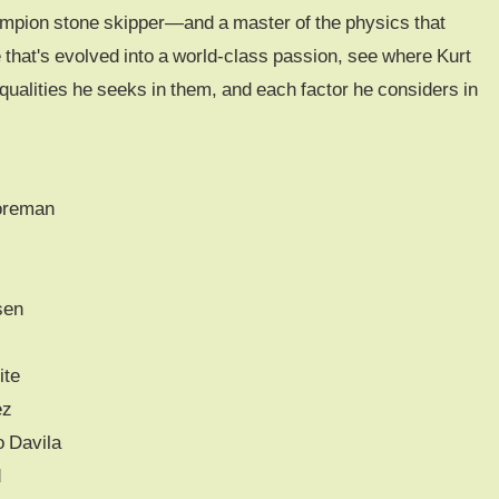
hampion stone skipper—and a master of the physics that
e that's evolved into a world-class passion, see where Kurt
 qualities he seeks in them, and each factor he considers in
Foreman
sen
ite
ez
o Davila
d