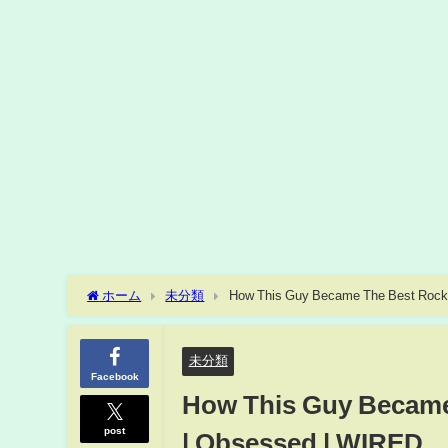
ホーム
未分類
How This Guy Became The Best Rock 
未分類
Facebook
How This Guy Became
post
| Obsessed | WIRED