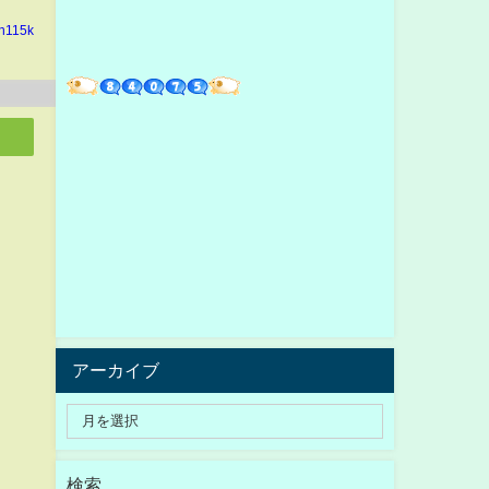
in115k
アーカイブ
検索