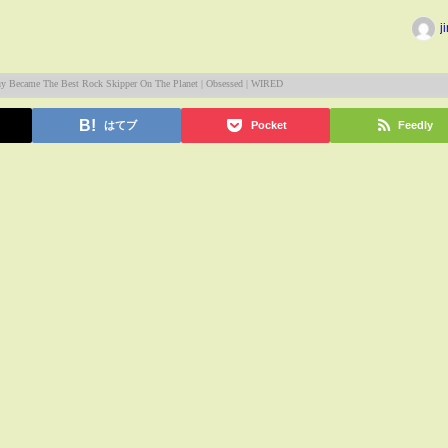
j
はてブ
Pocket
Feedly