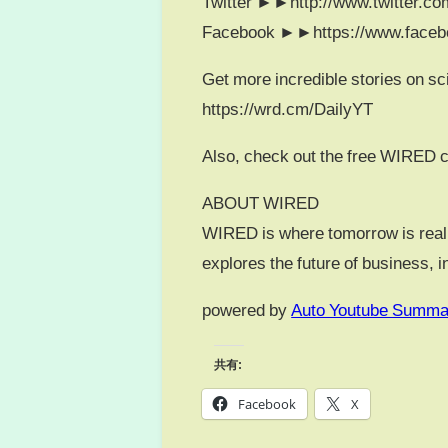
Twitter ►►http://www.twitter.co
Facebook ►►https://www.faceb
Get more incredible stories on sc
https://wrd.cm/DailyYT
Also, check out the free WIRED 
ABOUT WIRED
WIRED is where tomorrow is real
explores the future of business, i
powered by
Auto Youtube Summa
共有:
Facebook
X