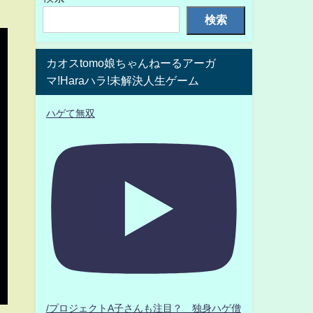
検索
カオスtomo娘ちゃんねーるアーガ
マ!Haraハラ!未解決人生ゲーム
ハゲて無双
/プロジェクトA子さんも注目？ 独身ハゲ僧