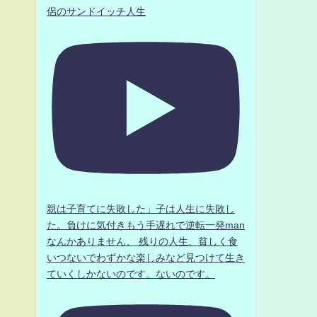
侶のサンドイッチ人生
親は子育てに失敗した」子は人生に失敗し
た。負けに気付きもう手遅れで逆転一発man
なんかありません、 残りの人生、貧しく食
いつないでわずかな楽しみなど見つけて生き
ていくしかないのです。ないのです。