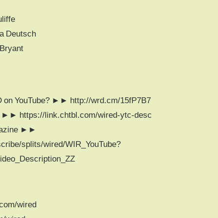
liffe
xa Deutsch
 Bryant
RED on YouTube? ►► http://wrd.cm/15fP7B7
 ►► https://link.chtbl.com/wired-ytc-desc
gazine ►►
scribe/splits/wired/WIR_YouTube?
deo_Description_ZZ
.com/wired