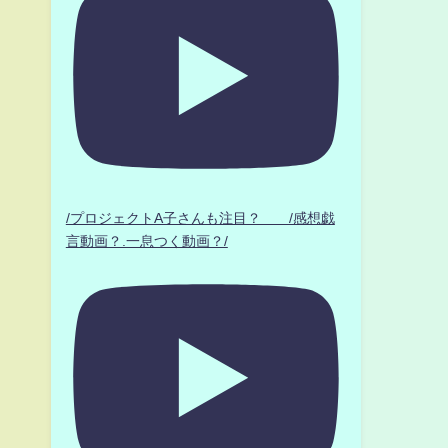
/プロジェクトA子さんも注目？ /感想戯
言動画？.一息つく動画？/