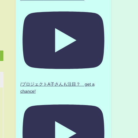
/プロジェクトA子さんも注目？ get a
chance!