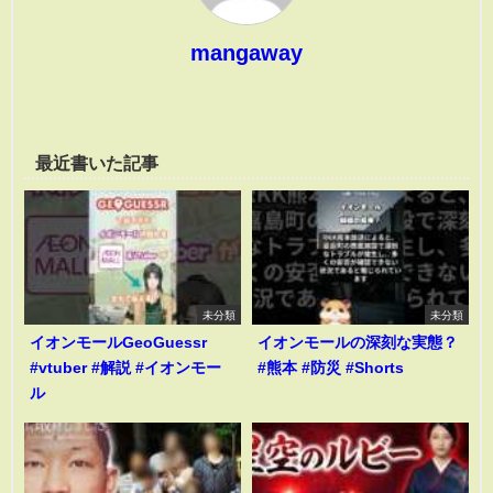
mangaway
最近書いた記事
未分類
未分類
イオンモールGeoGuessr
イオンモールの深刻な実態？
#vtuber #解説 #イオンモー
#熊本 #防災 #Shorts
ル