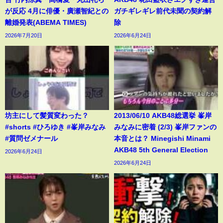
が反応 4月に俳優・廣瀬智紀との
ガチギレギレ前代未聞の契約解
離婚発表(ABEMA TIMES)
除
2026年7月20日
2026年6月24日
坊主にして髪質変わった？
2013/06/10 AKB48総選挙 峯岸
#shorts #ひろゆき #峯岸みなみ
みなみに密着 (2/3) 峯岸ファンの
#質問ゼメナール
本音とは？ Minegishi Minami
AKB48 5th General Election
2026年6月24日
2026年6月24日