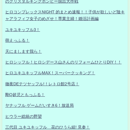
のクリスタルキングボンビー脱出大作戦
ヒロコンプレックスNIGHT 的まとめ速報！！子供が欲しいど陰キ
ャアラフィフ女子のめざせ！専業主婦！婚活計画編
ユキユキッフル3！
萌えっふる！
天にまします我ら！
ヒロシッフル！ヒロシデース山さんのリフォームひとりDIY！！
ヒロユキユキッフルMAX！スーパークッキング！
徹夜DEテツヤッフル!！レトロ館2号店！
剛Q超児ともっふる！
ヤナッフル ゲームだいすき6！放送局
ヒウラー総統の野望
三代目 ユキユキッフル 花のひうら組! 見参！