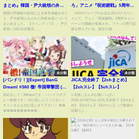
まとめ』韓国・尹大統領の弁護
ろ」アニメ『呪術廻戦』5周年キ
団、捜査当局の幹部らを検察に
ャンペーン解禁、ゲームセンタ
韓国の尹錫悦大統領による非常戒厳をめぐ
GiGOグループのお店公式のXアカウン
り、尹大統領に出された拘束令状について
トにて、アニメ『呪術廻戦』5周年キャン
告発方針──ニュースライブ（日
ーで遊ぶ仲良しな4人に歓喜
まとめました。 【ラインアップ】 ・ 尹大
ペーンの開催が発表され、ファンの間で話
テレNEWS LIVE）
(ABEMA TIMES)
統領に18日出頭要請…...
題を呼んでいる。限定の描...
未分類
未分類
[バンドリ！][Expert] BanG
JICA,完全終了【2chまとめ】
Dream! #360 檄! 帝国華撃団 (歌
【2chスレ】【5chスレ】
詞付き)
初めまして！Mihayaです。 バンドリのプ
1:名無しさん＠お腹いっぱい
レー動画です！ ぜひ楽しんでください！
2025.10.02(Thu) JICA,完全終了【2chまと
チャンネルもぜひ見にきて下さい！ 〓〓
め】【2chスレ】【5chスレ】って動画が
〓〓〓〓〓〓〓〓〓〓...
話題らし...