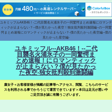
ユキミッフルAKB46！-二代目襲名火浦氷子の一同驚愕まとめ速報にロマンテ
ィックが止まらない？--僕が見たかった夜空！独女批判殺到激闘編--の一同驚
愕まとめ速報にロマンティックが止まらない？-僕の見たかった夜空編--僕の
見たかった星空編-
ユキミッフル--AKB46！--二代
目襲名火浦氷子の一同驚愕ま
とめ速報！にロマンティック
が止まらない？僕が見たかっ
た夜空-独女批判殺到激闘編
腐女子＜お客様皆様が掲載の記事等へアクセス、閲覧、こちらのサービ
スを利用される事でかろうじて運営できています＞本日は足元が悪い中
ご足労頂き誠に有難うございます。