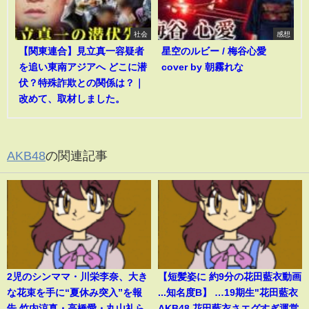
社会
感想
【関東連合】見立真一容疑者
星空のルビー / 梅谷心愛
を追い東南アジアへ どこに潜
cover by 朝霧れな
伏？特殊詐欺との関係は？｜
改めて、取材しました。
AKB48
の関連記事
2児のシンママ・川栄李奈、大き
【短髪姿に 約9分の花田藍衣動画
な花束を手に“夏休み突入”を報
...知名度B】 …19期生"花田藍衣
告 竹内涼真・高橋愛・丸山礼ら
AKB48 花田藍衣さエグすぎ運営