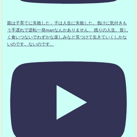
親は子育てに失敗した」子は人生に失敗した。負けに気付きも
う手遅れで逆転一発manなんかありません、 残りの人生、貧し
く食いつないでわずかな楽しみなど見つけて生きていくしかな
いのです。ないのです。