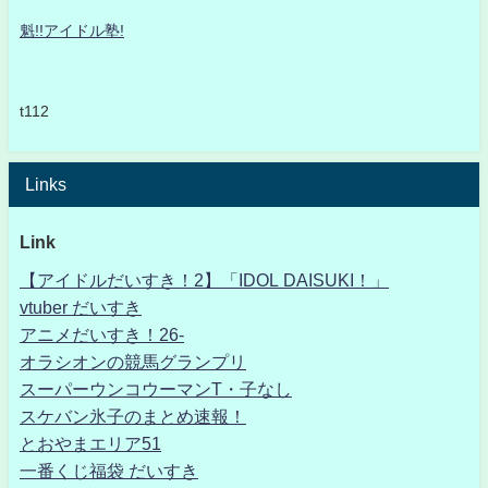
魁!!アイドル塾!
t112
Links
Link
【アイドルだいすき！2】「IDOL DAISUKI！」
vtuber だいすき
アニメだいすき！26-
オラシオンの競馬グランプリ
スーパーウンコウーマンT・子なし
スケバン氷子のまとめ速報！
とおやまエリア51
一番くじ福袋 だいすき