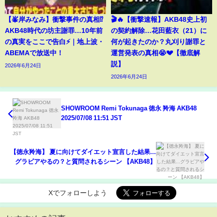
【峯岸みなみ】衝撃事件の真相⁉️
🎬🔥【衝撃速報】AKB48史上初
AKB48時代の坊主謝罪…10年前
の契約解除…花田藍衣（21）に
の真実をここで告白⚡️｜地上波・
何が起きたのか？丸刈り謝罪と
ABEMAで放送中！
運営発表の真相😭💔【徹底解
説】
2026年6月24日
2026年6月24日
SHOWROOM Remi Tokunaga 徳永 羚海 AKB48
2025/07/08 11:51 JST
【徳永羚海】 夏に向けてダイエット宣言した結果...
グラビアやるの？と質問されるシーン 【AKB48】
Xでフォローしよう