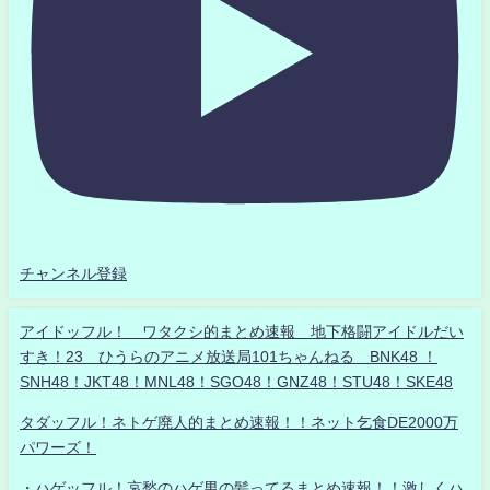
チャンネル登録
アイドッフル！ ワタクシ的まとめ速報 地下格闘アイドルだい
すき！23 ひうらのアニメ放送局101ちゃんねる BNK48 ！
SNH48！JKT48！MNL48！SGO48！GNZ48！STU48！SKE48
タダッフル！ネトゲ廃人的まとめ速報！！ネット乞食DE2000万
パワーズ！
・ハゲッフル！哀愁のハゲ男の髪ってるまとめ速報！！激しくハ