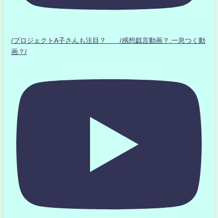
/プロジェクトA子さんも注目？ /感想戯言動画？.一息つく動
画？/