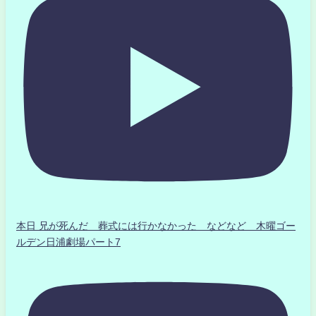
本日 兄が死んだ 葬式には行かなかった などなど 木曜ゴー
ルデン日浦劇場パート7