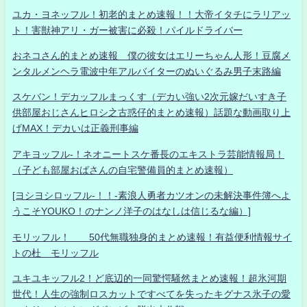
ユカ・ヨネッフル！初老的まとめ速報！！大帝イタチにラリアッ
ト！害獣神アリ・ガー被害に必殺！パイルドライバー
おネコさん的まとめ速報 僕の彼女はエリーちゃん人形！豆腐メ
ンタルメンヘラ電波中年アルバイターのぬいぐるみ男子末路編
スケバン！デカッフルまっくす（デカい強い2次元嫁だいすき子
供部屋おじさんヒロシ之古惑仔的まとめ速報）話題な動画取り上
げMAX！デカいは正義刑事編
アキヨッフル-！ネオニートスケ番長のエキストラ芸能情報局！
（子ども部屋おばさんの自宅警備員的まとめ速報）
[ヨシヨシロッフル-！！-素浪人勇者カツオンの未解決事件簿へよ
うこそYOUKO！のナンノ洋子のはなしは信じるな編）]
モリッフル！ 50代無職独身的まとめ速報！有益便利情報サイ
トの杜 モリッフル
ユキユキッフル2！ど底辺的一同驚愕騒然まとめ速報！超氷河期
世代！人生の強制ロスカットですべてを失ったキグナス氷子の愛