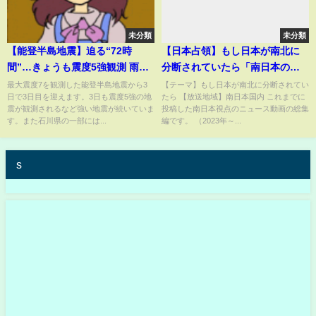
未分類
未分類
【能登半島地震】迫る“72時
【日本占領】もし日本が南北に
間”…きょうも震度5強観測 雨と
分断されていたら「南日本のニ
寒さの中、避難生活続く
ュースまとめ 編」【日本分断】
最大震度7を観測した能登半島地震から3
【テーマ】もし日本が南北に分断されてい
日で3日目を迎えます。3日も震度5強の地
たら 【放送地域】南日本国内 これまでに
【創作】
震が観測されるなど強い地震が続いていま
投稿した南日本視点のニュース動画の総集
す。また石川県の一部には...
編です。 （2023年～...
s