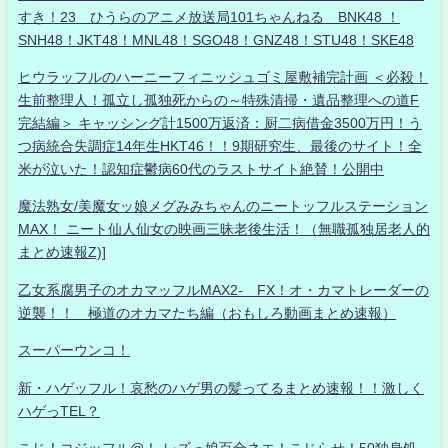
すき！23 ひうらのアニメ放送局101ちゃんねる BNK48 ！
SNH48！JKT48！MNL48！SGO48！GNZ48！STU48！SKE48
ヒウラッフルのハーニーフィニッシュゴミ屋敷補完計画 ＜必殺！
生前整理人！孤立し孤独死からの～特殊清掃・遺品整理への道F
完結編＞ キャッシング計1500万返済：厨二病借金3500万円！う
つ病統合失調症14年生HKT46！！9期研究生、最後のサイト！全
米が泣いた！認知症鬱病60代のラストサイト絶賛！公開中
魔法熟女/美魔女ッ娘メグみみちゃんのニートッフルステーション
MAX！ ニート仙人仙女の映画三昧老後生活！（無職孤独居老人的
まとめ速報Z)]
乙女系腐男子のオカマッフルMAX2- FX！オ・カマトレーダーの
逆襲！！ 極道のオカマたち編（おもしろ動画まとめ速報）
スーパーウンコ！
新・ハゲッフル！哀愁のハゲ男の髪ってるまとめ速報！！激しく
ハゲっTEL？
こじ！コジッフル@！-レズっ娘百合ネエ！こじらせ！50独身処