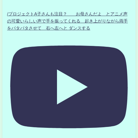
/プロジェクトA子さんも注目？ お母さんだよ とアニメ声
の可愛いらしい声で手を振ってくれる 起き上がりながら両手
をパタパタさせて 右へ左へと ダンスする