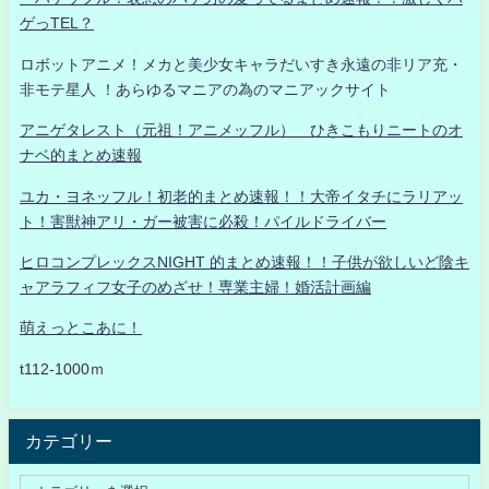
ゲっTEL？
ロボットアニメ！メカと美少女キャラだいすき永遠の非リア充・
非モテ星人 ！あらゆるマニアの為のマニアックサイト
アニゲタレスト（元祖！アニメッフル） ひきこもりニートのオ
ナベ的まとめ速報
ユカ・ヨネッフル！初老的まとめ速報！！大帝イタチにラリアッ
ト！害獣神アリ・ガー被害に必殺！パイルドライバー
ヒロコンプレックスNIGHT 的まとめ速報！！子供が欲しいど陰キ
ャアラフィフ女子のめざせ！専業主婦！婚活計画編
萌えっとこあに！
t112-1000ｍ
カテゴリー