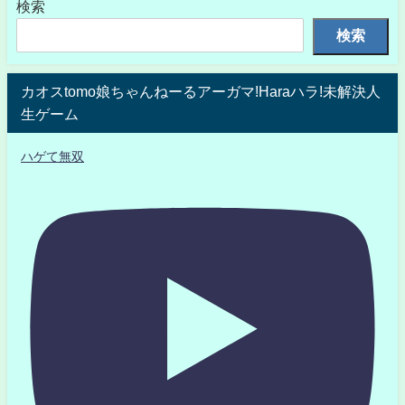
検索
検索
カオスtomo娘ちゃんねーるアーガマ!Haraハラ!未解決人
生ゲーム
ハゲて無双