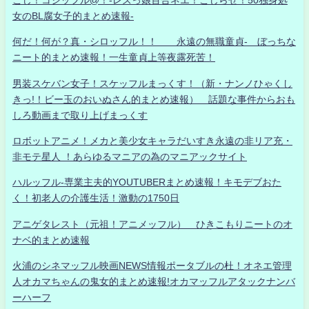
女のBL腐女子的まとめ速報-
何だ！何が？真・シロッフル！！ 永遠の無職童貞- ぼっちな
ニート的まとめ速報！一生童貞上等夜露死苦！
男装スケバン女子！スケッフルまっくす！（新・ナンノひゃくし
きっ!！ビー玉のおいぬさん的まとめ速報） 話題な事件からおも
しろ動画まで取り上げまっくす
ロボットアニメ！メカと美少女キャラだいすき永遠の非リア充・
非モテ星人 ！あらゆるマニアの為のマニアックサイト
ハルッフル-専業主夫的YOUTUBERまとめ速報！キモデブおた
く！初老人の介護生活！激動の1750日
アニゲタレスト（元祖！アニメッフル） ひきこもりニートのオ
ナベ的まとめ速報
火浦のシネマッフル映画NEWS情報ポータブルの杜！オネエ管理
人オカマちゃんの鬼女的まとめ速報!オカマッフルアタックナンバ
ーハーフ