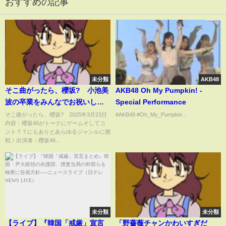
おすすめの記事
未分類
AKB48
そこ曲がったら、櫻坂? 小池美
AKB48 Oh My Pumpkin! -
波の卒業をみんなでお祝いしよ
Special Performance
う 3月23日
そこ曲がったら、櫻坂? 2025年3月23日
#AKB48 #Oh_My_Pumpkin...
内容：櫻坂46がトークにゲームそしてコ
ント？？にもありとあらゆるジャンルに挑
戦！出演者：櫻坂46...
未分類
未分類
【ライブ】『韓国「戒厳」宣言
「野薔薇チャンかわいすぎだ