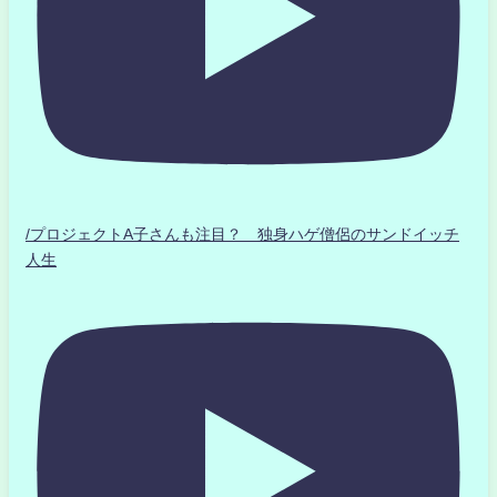
/プロジェクトA子さんも注目？ 独身ハゲ僧侶のサンドイッチ
人生