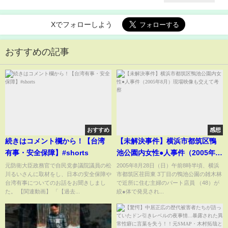
Xでフォローしよう
おすすめの記事
おすすめ
感想
続きはコメント欄から！【台湾
【未解決事件】横浜市都筑区鴨
有事・安全保障】#shorts
池公園内女性●人事件（2005年8
月）現場映像も交えて考察
元防衛大臣政務官で自民党参議院議員の松
2005年8月28日（日）午前8時半頃、横浜
川るいさんに取材をし、日本の安全保障や
市都筑区荏田東 3丁目の鴨池公園の雑木林
台湾有事についてのお話をお聞きしまし
で近所に住む主婦のパート店員 （48）が
た。 【関連動画】 「【過去...
絞●体で発見され...