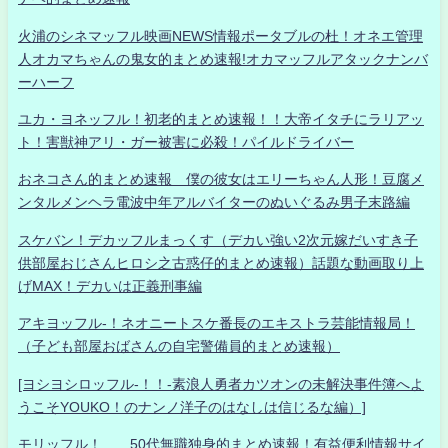
火浦のシネマッフル映画NEWS情報ポータブルの杜！オネエ管理
人オカマちゃんの鬼女的まとめ速報!オカマッフルアタックナンバ
ーハーフ
ユカ・ヨネッフル！初老的まとめ速報！！大帝イタチにラリアッ
ト！害獣神アリ・ガー被害に必殺！パイルドライバー
おネコさん的まとめ速報 僕の彼女はエリーちゃん人形！豆腐メ
ンタルメンヘラ電波中年アルバイターのぬいぐるみ男子末路編
スケバン！デカッフルまっくす（デカい強い2次元嫁だいすき子
供部屋おじさんヒロシ之古惑仔的まとめ速報）話題な動画取り上
げMAX！デカいは正義刑事編
アキヨッフル-！ネオニートスケ番長のエキストラ芸能情報局！
（子ども部屋おばさんの自宅警備員的まとめ速報）
[ヨシヨシロッフル-！！-素浪人勇者カツオンの未解決事件簿へよ
うこそYOUKO！のナンノ洋子のはなしは信じるな編）]
モリッフル！ 50代無職独身的まとめ速報！有益便利情報サイ