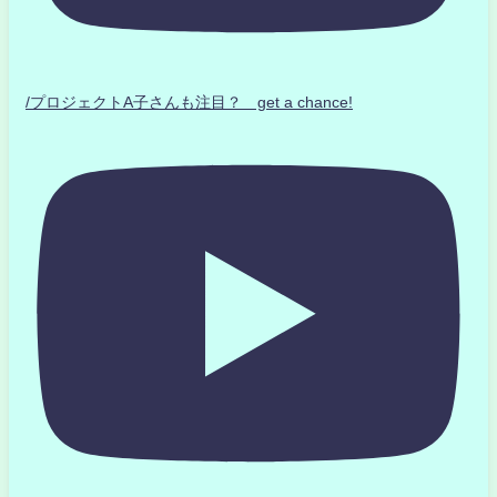
/プロジェクトA子さんも注目？ get a chance!