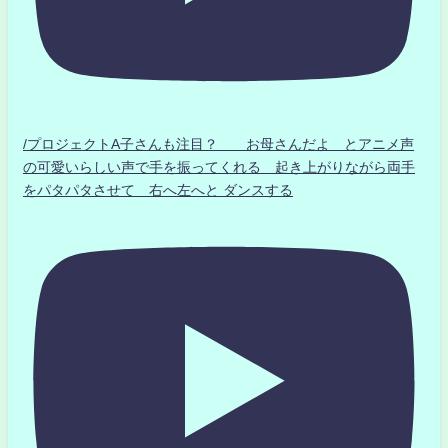
/プロジェクトA子さんも注目？ お母さんだよ とアニメ声
の可愛いらしい声で手を振ってくれる 起き上がりながら両手
をパタパタさせて 右へ左へと ダンスする