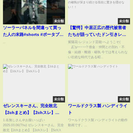
未分類
未分類
ソーラーパネルを間違って買っ
【驚愕】中居正広の歴代被害者
た人の末路#shorts #ポータブル
たちが語っていたドン引きレベ
電源 #車中泊#ソーラーパネル
ルの夜事情...暴露された異常性癖
...
紫陽花-レジェンド芸能-へようこそ(
´Д`)y━･~~? 借金・仲間との別れ・不
に言葉を失う！！元SMAP・木村
倫・結婚・離婚・確執 今では考えられな
拓哉との確執が深まり続ける現
い壮絶な時代である昭...
在に驚きを隠せない！！
未分類
未分類
ゼレンスキーさん、完全敗北
ワールドクラス製 ハンディライ
【2chまとめ】【2chスレ】
ト
【5chスレ】
1:名無しさん＠お腹いっぱい
ワールドクラス製 ハンディライトの動作
2025.03.06(Thu) ゼレンスキーさん、完全
動画です。...
敗北【2chまとめ】【2chスレ】【5chス