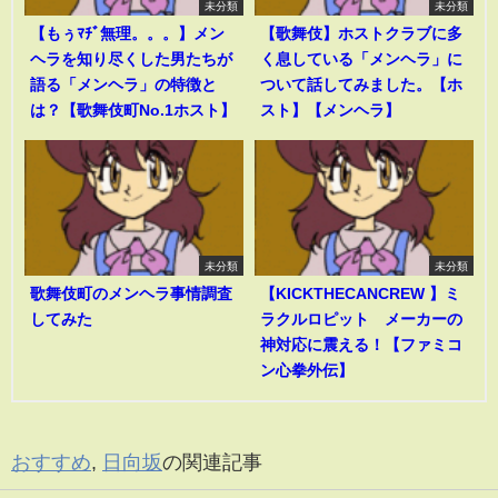
未分類
未分類
【もぅﾏﾁﾞ無理。。。】メン
【歌舞伎】ホストクラブに多
ヘラを知り尽くした男たちが
く息している「メンヘラ」に
語る「メンヘラ」の特徴と
ついて話してみました。【ホ
は？【歌舞伎町No.1ホスト】
スト】【メンヘラ】
未分類
未分類
歌舞伎町のメンヘラ事情調査
【KICKTHECANCREW 】ミ
してみた
ラクルロピット メーカーの
神対応に震える！【ファミコ
ン心拳外伝】
おすすめ
,
日向坂
の関連記事