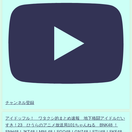
チャンネル登録
アイドッフル！ ワタクシ的まとめ速報 地下格闘アイドルだい
すき！23 ひうらのアニメ放送局101ちゃんねる BNK48 ！
SNH48！JKT48！MNL48！SGO48！GNZ48！STU48！SKE48