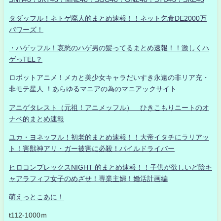
タダッフル！ネトゲ廃人的まとめ速報！！ネット乞食DE2000万
パワーズ！
・ハゲッフル！哀愁のハゲ男の髪ってるまとめ速報！！激しくハ
ゲっTEL？
ロボットアニメ！メカと美少女キャラだいすき永遠の非リア充・
非モテ星人 ！あらゆるマニアの為のマニアックサイト
アニゲタレスト（元祖！アニメッフル） ひきこもりニートのオ
ナベ的まとめ速報
ユカ・ヨネッフル！初老的まとめ速報！！大帝イタチにラリアッ
ト！害獣神アリ・ガー被害に必殺！パイルドライバー
ヒロコンプレックスNIGHT 的まとめ速報！！子供が欲しいど陰キ
ャアラフィフ女子のめざせ！専業主婦！婚活計画編
萌えっとこあに！
t112-1000ｍ