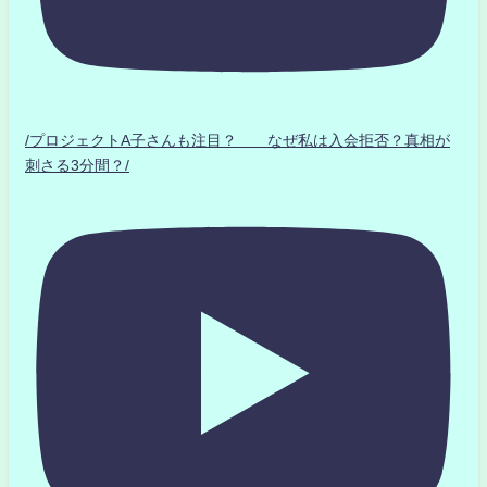
/プロジェクトA子さんも注目？ なぜ私は入会拒否？真相が
刺さる3分間？/