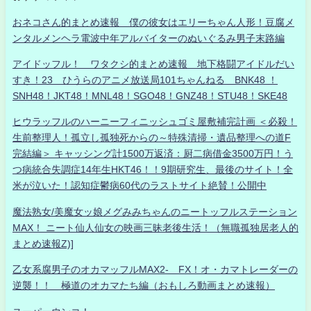
おネコさん的まとめ速報 僕の彼女はエリーちゃん人形！豆腐メ
ンタルメンヘラ電波中年アルバイターのぬいぐるみ男子末路編
アイドッフル！ ワタクシ的まとめ速報 地下格闘アイドルだい
すき！23 ひうらのアニメ放送局101ちゃんねる BNK48 ！
SNH48！JKT48！MNL48！SGO48！GNZ48！STU48！SKE48
ヒウラッフルのハーニーフィニッシュゴミ屋敷補完計画 ＜必殺！
生前整理人！孤立し孤独死からの～特殊清掃・遺品整理への道F
完結編＞ キャッシング計1500万返済：厨二病借金3500万円！う
つ病統合失調症14年生HKT46！！9期研究生、最後のサイト！全
米が泣いた！認知症鬱病60代のラストサイト絶賛！公開中
魔法熟女/美魔女ッ娘メグみみちゃんのニートッフルステーション
MAX！ ニート仙人仙女の映画三昧老後生活！（無職孤独居老人的
まとめ速報Z)]
乙女系腐男子のオカマッフルMAX2- FX！オ・カマトレーダーの
逆襲！！ 極道のオカマたち編（おもしろ動画まとめ速報）