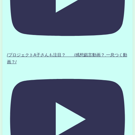
/プロジェクトA子さんも注目？ /感想戯言動画？.一息つく動
画？/