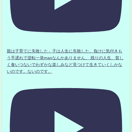
親は子育てに失敗した」子は人生に失敗した。負けに気付きも
う手遅れで逆転一発manなんかありません、 残りの人生、貧し
く食いつないでわずかな楽しみなど見つけて生きていくしかな
いのです。ないのです。