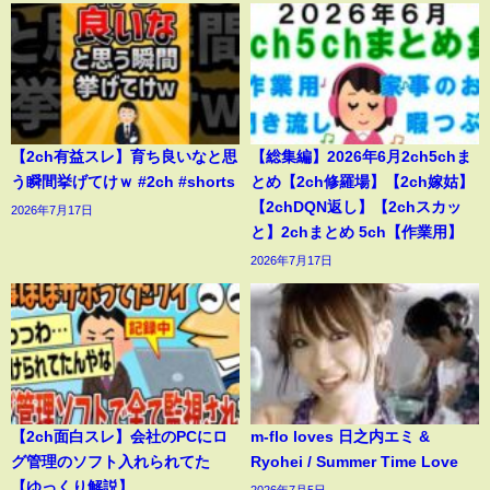
【2ch有益スレ】育ち良いなと思
【総集編】2026年6月2ch5chま
う瞬間挙げてけｗ #2ch #shorts
とめ【2ch修羅場】【2ch嫁姑】
【2chDQN返し】【2chスカッ
2026年7月17日
と】2chまとめ 5ch【作業用】
2026年7月17日
【2ch面白スレ】会社のPCにロ
m-flo loves 日之内エミ &
グ管理のソフト入れられてた
Ryohei / Summer Time Love
【ゆっくり解説】