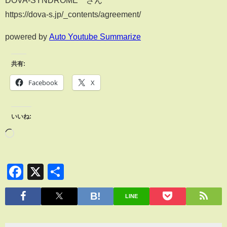
DOVA-SYNDROME さん
https://dova-s.jp/_contents/agreement/
powered by
Auto Youtube Summarize
共有:
Facebook
X
いいね:
Facebook
X
共
有
LINE