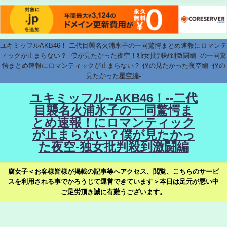
ユキミッフルAKB46！-二代目襲名火浦氷子の一同驚愕まとめ速報にロマンテ
ィックが止まらない？--僕が見たかった夜空！独女批判殺到激闘編--の一同驚
愕まとめ速報にロマンティックが止まらない？-僕の見たかった夜空編--僕の
見たかった星空編-
ユキミッフル--AKB46！--二代
目襲名火浦氷子の一同驚愕ま
とめ速報！にロマンティック
が止まらない？僕が見たかっ
た夜空-独女批判殺到激闘編
腐女子＜お客様皆様が掲載の記事等へアクセス、閲覧、こちらのサービ
スを利用される事でかろうじて運営できています＞本日は足元が悪い中
ご足労頂き誠に有難うございます。