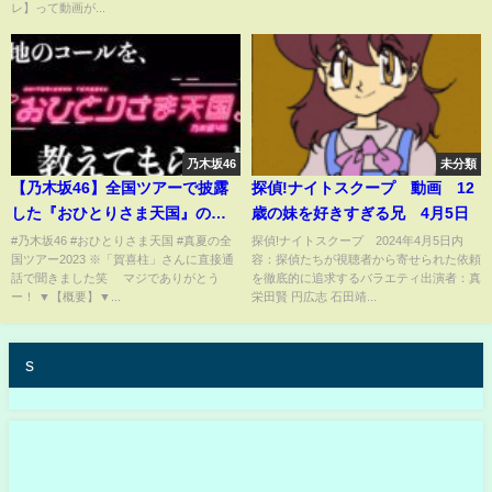
レ】って動画が...
乃木坂46
未分類
【乃木坂46】全国ツアーで披露
探偵!ナイトスクープ 動画 12
した『おひとりさま天国』のコ
歳の妹を好きすぎる兄 4月5日
ールを、参戦済のオタクから教
#乃木坂46 #おひとりさま天国 #真夏の全
探偵!ナイトスクープ 2024年4月5日内
国ツアー2023 ※「賀喜柱」さんに直接通
容：探偵たちが視聴者から寄せられた依頼
えてもらった！#84
話で聞きました笑 マジでありがとう
を徹底的に追求するバラエティ出演者：真
ー！ ▼【概要】▼...
栄田賢 円広志 石田靖...
s