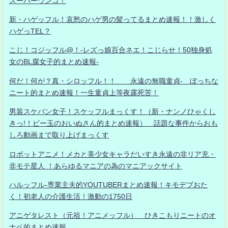
スーパーウンコ！
新・ハゲッフル！哀愁のハゲ男の髪ってるまとめ速報！！激しく
ハゲっTEL？
こじ！コジッフル@！-レズっ娘百合ネエ！こじらせ！50独身処
女のBL腐女子的まとめ速報-
何だ！何が？真・シロッフル！！ 永遠の無職童貞- ぼっちな
ニート的まとめ速報！一生童貞上等夜露死苦！
男装スケバン女子！スケッフルまっくす！（新・ナンノひゃくし
きっ!！ビー玉のおいぬさん的まとめ速報） 話題な事件からおも
しろ動画まで取り上げまっくす
ロボットアニメ！メカと美少女キャラだいすき永遠の非リア充・
非モテ星人 ！あらゆるマニアの為のマニアックサイト
ハルッフル-専業主夫的YOUTUBERまとめ速報！キモデブおた
く！初老人の介護生活！激動の1750日
アニゲタレスト（元祖！アニメッフル） ひきこもりニートのオ
ナベ的まとめ速報