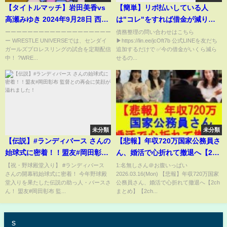
【タイトルマッチ】岩田美香vs
【簡単】リボ払いしている人
高瀬みゆき 2024年9月28日 西鉄
は"コレ"をすれば借金が減りま
ホール
す
ーーーーーーーーーーーーーーーーーーー
債務整理の問い合わせはこちら
ー WRESTLE UNIVERSEでは、センダイ
▶https://lin.ee/jcOft7b 公式LINEを友だち
ガールズプロレスリングの試合を定期配信
追加するだけで ✅今の借金がいくら減ら
中！ ?WRE...
せるの...
未分類
未分類
【伝説】#ランディバース さんの
【悲報】年収720万国家公務員さ
始球式に密着！！盟友#岡田彰布
ん、婚活で心折れて撤退へ【2ch
監督との再会に笑顔が溢れまし
まとめ】【2chスレ】【5chス
【祝・野球殿堂入り】 #ランディバース
1:名無しさん＠お腹いっぱい
さんの開幕戦始球式に密着！ 今年野球殿
2026.03.16(Mon) 【悲報】年収720万国家
た！
レ】【ゆっくり】
堂入りを果たした伝説の助っ人・バースさ
公務員さん、婚活で心折れて撤退へ【2ch
ん！ 盟友#岡田彰布 監...
まとめ】【2ch...
s