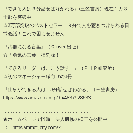
『できる人は３分話せば好かれる』(三笠書房）現在１万３
千部を突破中
☆2万部突破のベストセラー！３分で人を惹きつけられる日
常会話！これで困らせません！
『武器になる言葉』（Ｃlover 出版）
☆「勇気の言葉」復刻版！
『できるリーダーは、こう話す。』（ＰＨＰ研究所）
☆初のマネージャー職向けの1冊
『仕事ができる人は、3分話せばわかる』（三笠書房）
https://www.amazon.co.jp/dp/4837928633
………………………………………………
★ホームページで随時、法人研修の様子を公開中！
⇒ https://mmct.jcity.com/?