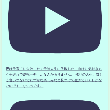
親は子育てに失敗した」子は人生に失敗した。負けに気付きも
う手遅れで逆転一発manなんかありません、 残りの人生、貧し
く食いつないでわずかな楽しみなど見つけて生きていくしかな
いのです。ないのです。