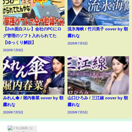
【2ch面白スレ】会社のPCにロ
流氷海峡 / 竹川美子 cover by 朝
グ管理のソフト入れられてた
霧れな
【ゆっくり解説】
2026年7月5日
2026年7月8日
みれん傘 / 堀内春菜 cover by 朝
山口ひろみ / 三江線 cover by 朝
霧れな
霧れな
2026年7月5日
2026年7月5日