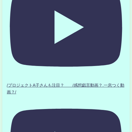
/プロジェクトA子さんも注目？ /感想戯言動画？.一息つく動
画？/