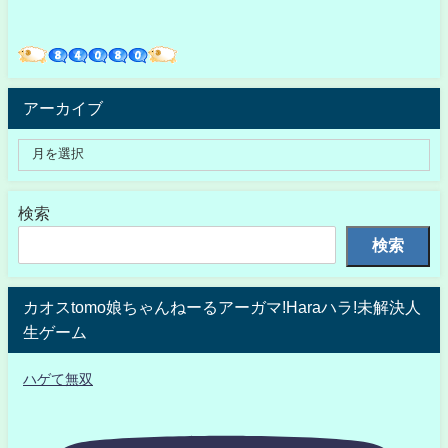
アーカイブ
検索
検索
カオスtomo娘ちゃんねーるアーガマ!Haraハラ!未解決人
生ゲーム
ハゲて無双