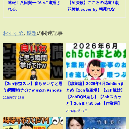
速報！八田與一ついに逮捕さ
【AI演歌】こころの花道 / 朝
れる。
花美穂 cover by 朝霧れな
おすすめ
,
感想
の関連記事
【2ch有益スレ】育ち良いなと思
【総集編】2026年6月2ch5chま
う瞬間挙げてけｗ #2ch #shorts
とめ【2ch修羅場】【2ch嫁姑】
【2chDQN返し】【2chスカッ
2026年7月17日
と】2chまとめ 5ch【作業用】
2026年7月17日