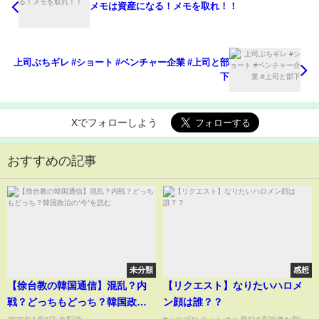
メモは資産になる！メモを取れ！！
上司ぶちギレ #ショート #ベンチャー企業 #上司と部
下
Xでフォローしよう
おすすめの記事
未分類
感想
【徐台教の韓国通信】混乱？内
【リクエスト】なりたいハロメ
戦？どっちもどっち？韓国政治
ン顔は誰？？
の‘今’を読む