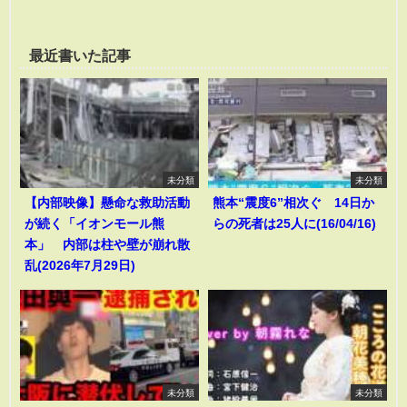
最近書いた記事
未分類
未分類
【内部映像】懸命な救助活動
熊本“震度6”相次ぐ 14日か
が続く「イオンモール熊
らの死者は25人に(16/04/16)
本」 内部は柱や壁が崩れ散
乱(2026年7月29日)
未分類
未分類