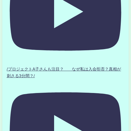
/プロジェクトA子さんも注目？ なぜ私は入会拒否？真相が
刺さる3分間？/