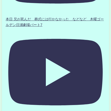
本日 兄が死んだ 葬式には行かなかった などなど 木曜ゴー
ルデン日浦劇場パート7