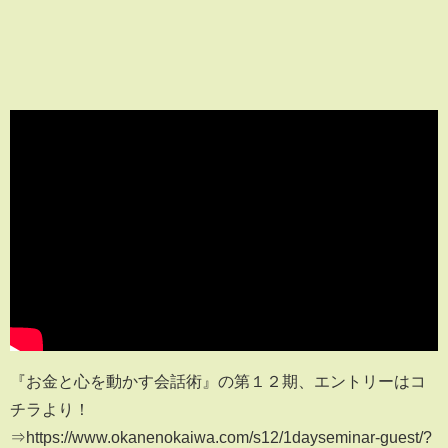
『お金と心を動かす会話術』の第１２期、エントリーはコ
チラより！
⇒https://www.okanenokaiwa.com/s12/1dayseminar-guest/?