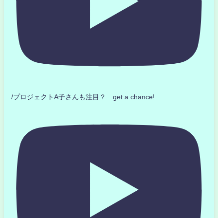
/プロジェクトA子さんも注目？ get a chance!