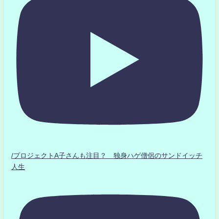
/プロジェクトA子さんも注目？ 独身ハゲ僧侶のサンドイッチ
人生