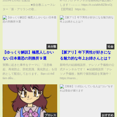
2025年1月9日 生配信
#ハロプロ チャンネル登録&高評価お願い
................................... ■徐台教ニュースレ
します！↓↓↓↓↓↓ https://t.co/aMvBZBrxOj
ター「新・アリランの歌...
【質問箱】 https://p...
未分類
社会
【ゆっくり解説】極悪人しかい
【脈アリ】年下男性が好きにな
ない日本最恐の刑務所９選
る魅力的な年上お姉さんとは？
実際に起きた事件をテーマに 「注意喚
新時代の結婚相談所、ナレソメ予備校の公
起、再発防止、防犯意識、風化防止」を目
式チャンネルです！ ★結婚相談所「ナレ
的として配信しております。 Bạn có thể
ソメ予備校」無料で個別相談を実施中！
làm điều...
https://nares...
プロレス
おすすめ