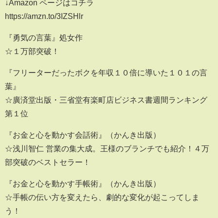
↓Amazon ページはコチラ
https://amzn.to/3IZSHlr
『勇気の言葉』処女作
☆１万部突破！
『フリーターだったボクを年収１０倍に導いた１０１の言
葉』
☆廣済堂出版・三省堂有楽町店ビジネス書週間ランキング
第１位
『お金と心を動かす会話術』（かんき出版）
☆浅川智仁 営業の集大成。王様のブランチでも紹介！４万
部突破のベストセラー！
『お金と心を動かす手帳術』（かんき出版）
☆手帳の伝い方を変えたら、劇的な変化が起こってしま
う！