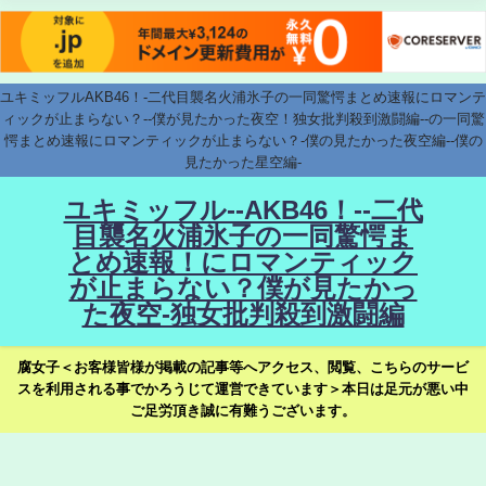
ユキミッフルAKB46！-二代目襲名火浦氷子の一同驚愕まとめ速報にロマンテ
ィックが止まらない？--僕が見たかった夜空！独女批判殺到激闘編--の一同驚
愕まとめ速報にロマンティックが止まらない？-僕の見たかった夜空編--僕の
見たかった星空編-
ユキミッフル--AKB46！--二代
目襲名火浦氷子の一同驚愕ま
とめ速報！にロマンティック
が止まらない？僕が見たかっ
た夜空-独女批判殺到激闘編
腐女子＜お客様皆様が掲載の記事等へアクセス、閲覧、こちらのサービ
スを利用される事でかろうじて運営できています＞本日は足元が悪い中
ご足労頂き誠に有難うございます。