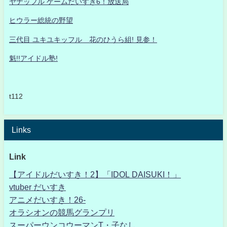
ヤナッフル ゲームだいすき6！放送局
ヒウラー総統の野望
三代目 ユキユキッフル 花のひうら組! 見参！
魁!!アイドル塾!
t112
Links
Link
【アイドルだいすき！2】「IDOL DAISUKI！」
vtuber だいすき
アニメだいすき！26-
オラシオンの競馬グランプリ
スーパーウンコウーマンT・子なし