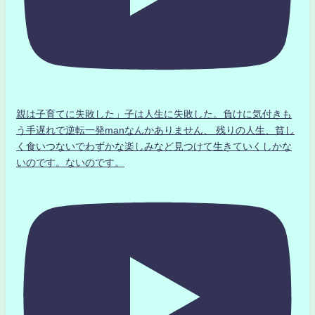
親は子育てに失敗した」子は人生に失敗した。負けに気付きも
う手遅れで逆転一発manなんかありません、 残りの人生、貧し
く食いつないでわずかな楽しみなど見つけて生きていくしかな
いのです。ないのです。