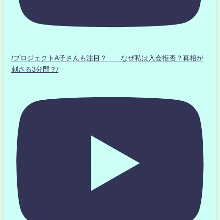
/プロジェクトA子さんも注目？ なぜ私は入会拒否？真相が
刺さる3分間？/