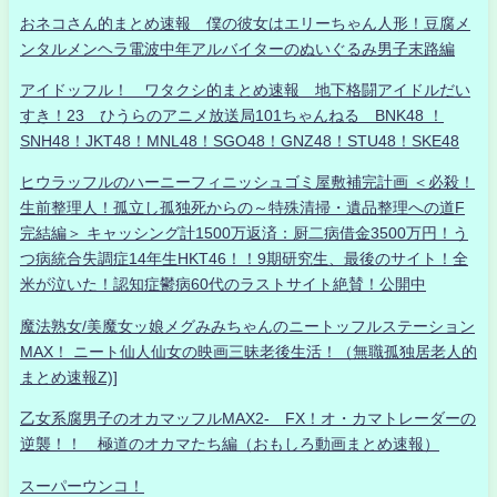
おネコさん的まとめ速報 僕の彼女はエリーちゃん人形！豆腐メ
ンタルメンヘラ電波中年アルバイターのぬいぐるみ男子末路編
アイドッフル！ ワタクシ的まとめ速報 地下格闘アイドルだい
すき！23 ひうらのアニメ放送局101ちゃんねる BNK48 ！
SNH48！JKT48！MNL48！SGO48！GNZ48！STU48！SKE48
ヒウラッフルのハーニーフィニッシュゴミ屋敷補完計画 ＜必殺！
生前整理人！孤立し孤独死からの～特殊清掃・遺品整理への道F
完結編＞ キャッシング計1500万返済：厨二病借金3500万円！う
つ病統合失調症14年生HKT46！！9期研究生、最後のサイト！全
米が泣いた！認知症鬱病60代のラストサイト絶賛！公開中
魔法熟女/美魔女ッ娘メグみみちゃんのニートッフルステーション
MAX！ ニート仙人仙女の映画三昧老後生活！（無職孤独居老人的
まとめ速報Z)]
乙女系腐男子のオカマッフルMAX2- FX！オ・カマトレーダーの
逆襲！！ 極道のオカマたち編（おもしろ動画まとめ速報）
スーパーウンコ！