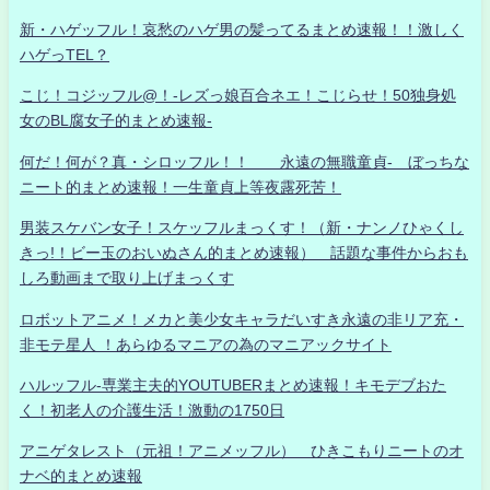
新・ハゲッフル！哀愁のハゲ男の髪ってるまとめ速報！！激しく
ハゲっTEL？
こじ！コジッフル@！-レズっ娘百合ネエ！こじらせ！50独身処
女のBL腐女子的まとめ速報-
何だ！何が？真・シロッフル！！ 永遠の無職童貞- ぼっちな
ニート的まとめ速報！一生童貞上等夜露死苦！
男装スケバン女子！スケッフルまっくす！（新・ナンノひゃくし
きっ!！ビー玉のおいぬさん的まとめ速報） 話題な事件からおも
しろ動画まで取り上げまっくす
ロボットアニメ！メカと美少女キャラだいすき永遠の非リア充・
非モテ星人 ！あらゆるマニアの為のマニアックサイト
ハルッフル-専業主夫的YOUTUBERまとめ速報！キモデブおた
く！初老人の介護生活！激動の1750日
アニゲタレスト（元祖！アニメッフル） ひきこもりニートのオ
ナベ的まとめ速報