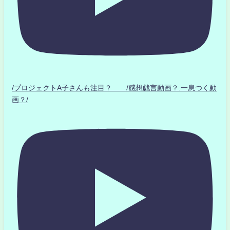
/プロジェクトA子さんも注目？ /感想戯言動画？.一息つく動
画？/