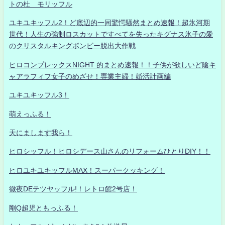
トの杜 モリッフル
ユキユキッフル2！ど底辺的一同驚愕騒然まとめ速報！超氷河期
世代！人生の強制ロスカットですべてを失ったキグナス氷子の愛
のクリスタルキングボンビー脱出大作戦
ヒロコンプレックスNIGHT 的まとめ速報！！子供が欲しいど陰キ
ャアラフィフ女子のめざせ！専業主婦！婚活計画編
ユキユキッフル3！
萌えっふる！
天にまします我ら！
ヒロシッフル！ヒロシデース山さんのリフォームひとりDIY！！
ヒロユキユキッフルMAX！スーパークッキング！
徹夜DEテツヤッフル!！レトロ館2号店！
剛Q超児ともっふる！