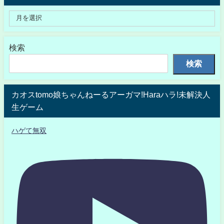
検索
検索
カオスtomo娘ちゃんねーるアーガマ!Haraハラ!未解決人
生ゲーム
ハゲて無双