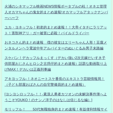
火浦のシネマッフル映画NEWS情報ポータブルの杜！オネエ管理
人オカマちゃんの鬼女的まとめ速報!オカマッフルアタックナンバ
ーハーフ
ユカ・ヨネッフル！初老的まとめ速報！！大帝イタチにラリアッ
ト！害獣神アリ・ガー被害に必殺！パイルドライバー
おネコさん的まとめ速報 僕の彼女はエリーちゃん人形！豆腐メ
ンタルメンヘラ電波中年アルバイターのぬいぐるみ男子末路編
スケバン！デカッフルまっくす（デカい強い2次元嫁だいすき子
供部屋おじさんヒロシ之古惑仔的まとめ速報）話題な動画取り上
げMAX！デカいは正義刑事編
アキヨッフル-！ネオニートスケ番長のエキストラ芸能情報局！
（子ども部屋おばさんの自宅警備員的まとめ速報）
[ヨシヨシロッフル-！！-素浪人勇者カツオンの未解決事件簿へよ
うこそYOUKO！のナンノ洋子のはなしは信じるな編）]
モリッフル！ 50代無職独身的まとめ速報！有益便利情報サイ