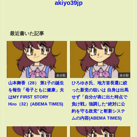
akiyo39jp
最近書いた記事
未分類
未分類
山本舞香（28） 第1子の誕生
ひろゆき氏、地方首長選に絞
を報告「母子ともに健康」夫
った新党の狙いは 自身は出馬
はMY FIRST STORY
せず「自分が表に出た時点で
Hiro（32）(ABEMA TIMES)
負け戦」強調した“絶対に公
約を守る政党”と斬新システ
ムの内容(ABEMA TIMES)