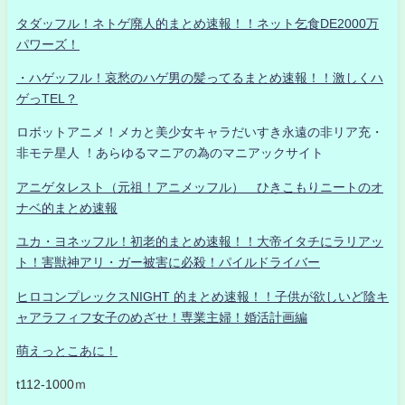
タダッフル！ネトゲ廃人的まとめ速報！！ネット乞食DE2000万
パワーズ！
・ハゲッフル！哀愁のハゲ男の髪ってるまとめ速報！！激しくハ
ゲっTEL？
ロボットアニメ！メカと美少女キャラだいすき永遠の非リア充・
非モテ星人 ！あらゆるマニアの為のマニアックサイト
アニゲタレスト（元祖！アニメッフル） ひきこもりニートのオ
ナベ的まとめ速報
ユカ・ヨネッフル！初老的まとめ速報！！大帝イタチにラリアッ
ト！害獣神アリ・ガー被害に必殺！パイルドライバー
ヒロコンプレックスNIGHT 的まとめ速報！！子供が欲しいど陰キ
ャアラフィフ女子のめざせ！専業主婦！婚活計画編
萌えっとこあに！
t112-1000ｍ