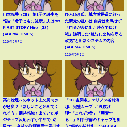
山本舞香（28） 第1子の誕生を
ひろゆき氏、地方首長選に絞っ
報告「母子ともに健康」夫はMY
た新党の狙いは 自身は出馬せず
FIRST STORY Hiro（32）
「自分が表に出た時点で負け
(ABEMA TIMES)
戦」強調した“絶対に公約を守る
政党”と斬新システムの内容
2026年8月7日
(ABEMA TIMES)
2026年8月7日
高市総理へのネット上の風向き
「100点満点」マリノス谷村海
が急変？「新しいこと始めてく
那、完璧ムーブ→“裏抜け
れそう」期待感強く出ていたポ
弾”「これぞ9番」「興奮す
ジティブ反応わずか半年で“逆
る！」相手守備のギャップを狙
風”に…今後の政権運営に及ぼす
う”斜めの抜け出し”(ABEMA