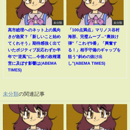
未分類
未分類
高市総理へのネット上の風向
「100点満点」マリノス谷村
きが急変？「新しいこと始め
海那、完璧ムーブ→“裏抜け
てくれそう」期待感強く出て
弾”「これぞ9番」「興奮す
いたポジティブ反応わずか半
る！」相手守備のギャップを
年で“逆風”に…今後の政権運
狙う”斜めの抜け出
営に及ぼす影響は(ABEMA
し”(ABEMA TIMES)
TIMES)
未分類
の関連記事