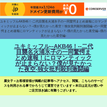
ユキミッフルAKB46！-二代目襲名火浦氷子の一同驚愕まとめ速報にロマンテ
ィックが止まらない？--僕が見たかった夜空！独女批判殺到激闘編--の一同驚
愕まとめ速報にロマンティックが止まらない？-僕の見たかった夜空編--僕の
見たかった星空編-
ユキミッフル--AKB46！--二代
目襲名火浦氷子の一同驚愕ま
とめ速報！にロマンティック
が止まらない？僕が見たかっ
た夜空-独女批判殺到激闘編
腐女子＜お客様皆様が掲載の記事等へアクセス、閲覧、こちらのサービ
スを利用される事でかろうじて運営できています＞本日は足元が悪い中
ご足労頂き誠に有難うございます。