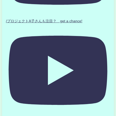
/プロジェクトA子さんも注目？ get a chance!