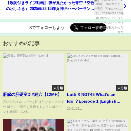
【歌詞付きライブ動画】 僕が見たかった青空『空色
の水しぶき』 2025/6/22 15時頃 神戸ハーバーランド
スペースシアター #僕青 #僕が見たかった青空
Xでフォローしよう
おすすめの記事
未分類
未分類
肝臓の肝硬変DIY経穴【12MH】
Lotti X NGT48 What's an
Idol？Episode 1 [English
高い磁気エネルギーを貼り付けるエネルギ
ー 鍼として経穴を貫通するように鍼ポイ
Subtitles]
22.01.31...
ント3時間に貼付...