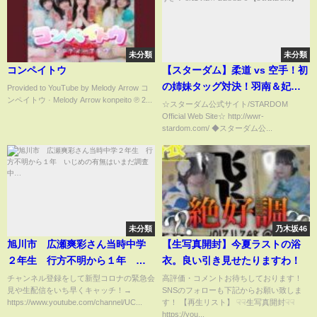
未分類
未分類
コンペイトウ
【スターダム】柔道 vs 空手！初
の姉妹タッグ対決！羽南＆妃南
Provided to YouTube by Melody Arrow コ
ンペイトウ · Melody Arrow konpeito ℗ 2...
vs 稲葉ともか＆稲葉あず
☆スターダム公式サイト/STARDOM
Official Web Site☆ http://wwr-
さ！-5.12 NEW BLOOD 8-
stardom.com/ ◆スターダム公...
【STARDOM】
未分類
乃木坂46
旭川市 広瀬爽彩さん当時中学
【生写真開封】今夏ラストの浴
２年生 行方不明から１年 い
衣。良い引き見せたりますわ！
じめの有無はいまだ調査中…
チャンネル登録をして新型コロナの緊急会
高評価・コメントお待ちしております！
見や生配信をいち早くキャッチ！→
SNSのフォローも下記からお願い致しま
https://www.youtube.com/channel/UC...
す！ 【再生リスト】 ☟☟生写真開封☟☟
https://you...