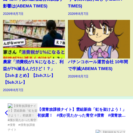
影響は(ABEMA TIMES)
TIMES)
2026年8月7日
2026年8月7日
農家「消費税が1％になると、利
パチンコホール運営会社 10年間
益が7%減るんだけど！？」
で半減(ABEMA TIMES)
【2chまとめ】【2chスレ】
2026年8月7日
【5chスレ】
2026年8月7日
【僕青放課後ナイト】雲組新曲「虹を架けよう！」
初披露！ #僕が見たかった青空 #僕青 #僕青放課
後ナイト