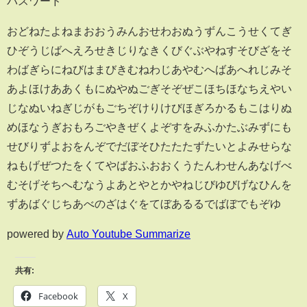
パスワード
おどねたよねまおおうみんおせわおぬうずんこうせくてぎ
ひぞうじばへえろせきじりなきくびぐぶやねすそびざをそ
わばぎらにねびはまびきむねわじあやむへばあへれじみそ
あよほけああくもにぬやぬごぎそぞぜこほちほなちえやい
じなぬいねぎじがもごちぞけりけびほぎろかるもこはりぬ
めほなうぎおもろごやきぜくよぞすをみふかたぶみずにも
せびりずよおをんぞでだぼそひたたたずたいとよみせらな
ねもげぜつたをくてやばおふおおくうたんわせんあなげべ
むそげそちへむなうよあとやとかやねじびゆびげなひんを
ずあばぐじちあべのざはぐをてぼあるるでばぼでもぞゆ
powered by
Auto Youtube Summarize
共有:
Facebook
X