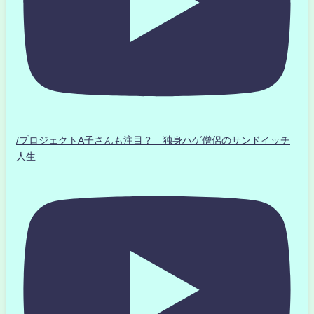
/プロジェクトA子さんも注目？ 独身ハゲ僧侶のサンドイッチ
人生