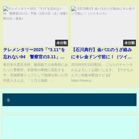
未分類
未分類
テレメンタリー2025「“3.11”を
【石川典行】金バエのうざ絡み
忘れない94 警察官の3.11」予
にキレ金ドン寸前に！（ツイキ
告（3月11日（火）深夜1時31分
ャス）
東日本大震災当時、最前線で人命救助にあ
2016年8月13日配信。 こちらのチャンネ
たった警察官。未曾有の事態に混乱する
ルもよろしくお願いします。 【ウナちゃ
～放送）
中、宮城県警トップとして指揮を執った竹
んマン特集＠配信ナビ.jp】
内直人さんは、「１万人地獄 ...
https://www.y...
s