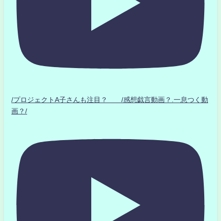
/プロジェクトA子さんも注目？ /感想戯言動画？.一息つく動
画？/