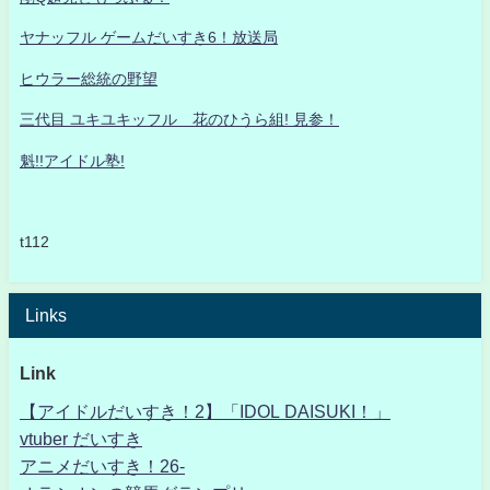
ヤナッフル ゲームだいすき6！放送局
ヒウラー総統の野望
三代目 ユキユキッフル 花のひうら組! 見参！
魁!!アイドル塾!
t112
Links
Link
【アイドルだいすき！2】「IDOL DAISUKI！」
vtuber だいすき
アニメだいすき！26-