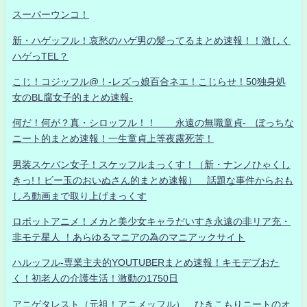
スーパーウンコ！
新・ハゲッフル！哀愁のハゲ男の髪ってるまとめ速報！！激しく
ハゲっTEL？
こじ！コジッフル@！-レズっ娘百合ネエ！こじらせ！50独身処
女のBL腐女子的まとめ速報-
何だ！何が？真・シロッフル！！ 永遠の無職童貞- ぼっちな
ニート的まとめ速報！一生童貞上等夜露死苦！
男装スケバン女子！スケッフルまっくす！（新・ナンノひゃくし
きっ!！ビー玉のおいぬさん的まとめ速報） 話題な事件からおも
しろ動画まで取り上げまっくす
ロボットアニメ！メカと美少女キャラだいすき永遠の非リア充・
非モテ星人 ！あらゆるマニアの為のマニアックサイト
ハルッフル-専業主夫的YOUTUBERまとめ速報！キモデブおた
く！初老人の介護生活！激動の1750日
アニゲタレスト（元祖！アニメッフル） ひきこもりニートのオ