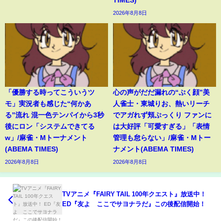
2026年8月8日
「優勝する時ってこういうツ
心の声がだだ漏れの“ぷく顔”美
モ」実況者も感じた“何かあ
人雀士・東城りお、熱いリーチ
る”流れ 混一色テンパイから3秒
でアガれず頬ぷっくり ファンに
後にロン「システムできてる
は大好評「可愛すぎる」「表情
w」/麻雀・Mトーナメント
管理も怠らない」/麻雀・Mトー
(ABEMA TIMES)
ナメント(ABEMA TIMES)
2026年8月8日
2026年8月8日
TVアニメ『FAIRY TAIL 100年クエスト』放送中！
ED『友よ ここでサヨナラだ』この後配信開始！