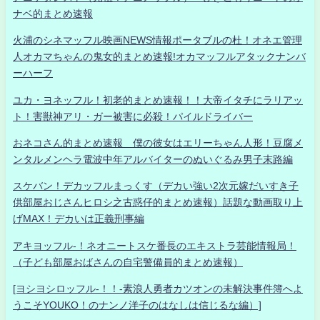
ナベ的まとめ速報
火浦のシネマッフル映画NEWS情報ポータブルの杜！オネエ管理
人オカマちゃんの鬼女的まとめ速報!オカマッフルアタックナンバ
ーハーフ
ユカ・ヨネッフル！初老的まとめ速報！！大帝イタチにラリアッ
ト！害獣神アリ・ガー被害に必殺！パイルドライバー
おネコさん的まとめ速報 僕の彼女はエリーちゃん人形！豆腐メ
ンタルメンヘラ電波中年アルバイターのぬいぐるみ男子末路編
スケバン！デカッフルまっくす（デカい強い2次元嫁だいすき子
供部屋おじさんヒロシ之古惑仔的まとめ速報）話題な動画取り上
げMAX！デカいは正義刑事編
アキヨッフル-！ネオニートスケ番長のエキストラ芸能情報局！
（子ども部屋おばさんの自宅警備員的まとめ速報）
[ヨシヨシロッフル-！！-素浪人勇者カツオンの未解決事件簿へよ
うこそYOUKO！のナンノ洋子のはなしは信じるな編）]