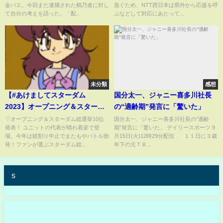
金バエ。今回また逮捕された鶴乃進に対し
急ぐため、NTT西日本は県外から応援を呼
て自分の考えを語った。「配...
ぶなどして対応にあたって...
未分類
感想
【#あけましてスターダム
国分太一、ジャニー喜多川社長
2023】オープニング＆スターダ
の“適齢期”発言に「驚いた」
ム総選挙10位発表！鏡割り中止
▽オープニング＆スターダム総選挙10位
国分太一、ジャニー喜多川社長の“適齢
発表！ ユニットの代表が晴れ着姿で登
期”発言に「驚いた」 デイリースポーツ 9
でまたもやバトル勃発!?
場。今年は鏡割り中止でまたもやバトル勃
月15日(火)12時29分配信 . １１日に３歳
【#STARDOM】
発！ファンが選ぶスターダム総...
年下の元ＴＢ...
s