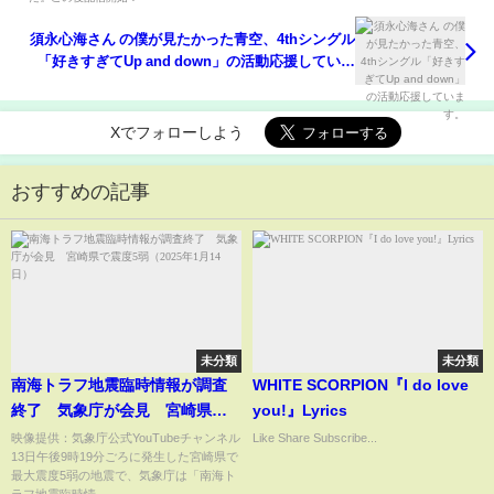
須永心海さん の僕が見たかった青空、4thシングル
「好きすぎてUp and down」の活動応援していま
す。
Xでフォローしよう
おすすめの記事
未分類
未分類
南海トラフ地震臨時情報が調査
WHITE SCORPION『I do love
終了 気象庁が会見 宮崎県で
you!』Lyrics
震度5弱（2025年1月14日）
映像提供：気象庁公式YouTubeチャンネル
Like Share Subscribe...
13日午後9時19分ごろに発生した宮崎県で
最大震度5弱の地震で、気象庁は「南海ト
ラフ地震臨時情...