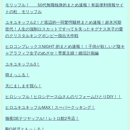
モリッフル！ 50代無職独身的まとめ速報！有益便利情報サイ
トの杜 モリッフル
ユキユキッフル2！ど底辺的一同驚愕騒然まとめ速報！超氷河期
世代！人生の強制ロスカットですべてを失ったキグナス氷子の愛
のクリスタルキングボンビー脱出大作戦
ヒロコンプレックスNIGHT 的まとめ速報！！子供が欲しいど陰キ
ャアラフィフ女子のめざせ！専業主婦！婚活計画編
ユキユキッフル3！
萌えっふる！
天にまします我ら！
ヒロシッフル！ヒロシデース山さんのリフォームひとりDIY！！
ヒロユキユキッフルMAX！スーパークッキング！
徹夜DEテツヤッフル!！レトロ館2号店！
剛Q超児ともっふる！