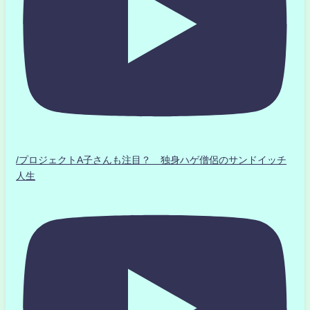
/プロジェクトA子さんも注目？ 独身ハゲ僧侶のサンドイッチ
人生