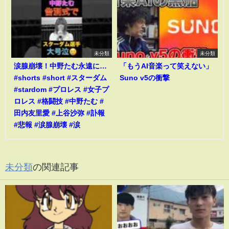
未分類
未分類
涙腺崩壊！中野たむ永遠に…
「もうAI音楽って笑えない」
#shorts #short #スターダム
Suno v5の衝撃
#stardom #プロレス #女子プ
ロレス #格闘技 #中野たむ #
田内友里愛 #上谷沙弥 #訃報
#悲報 #涙腺崩壊 #涙
未分類
の関連記事