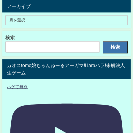
アーカイブ
検索
検索
カオスtomo娘ちゃんねーるアーガマ!Haraハラ!未解決人
生ゲーム
ハゲて無双