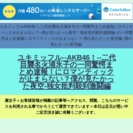
ユキミッフルAKB46！-二代目襲名火浦氷子の一同驚愕まとめ速報にロマンテ
ィックが止まらない？--僕が見たかった夜空！独女批判殺到激闘編--の一同驚
愕まとめ速報にロマンティックが止まらない？-僕の見たかった夜空編--僕の
見たかった星空編-
ユキミッフル--AKB46！--二代
目襲名火浦氷子の一同驚愕ま
とめ速報！にロマンティック
が止まらない？僕が見たかっ
た夜空-独女批判殺到激闘編
腐女子＜お客様皆様が掲載の記事等へアクセス、閲覧、こちらのサービ
スを利用される事でかろうじて運営できています＞本日は足元が悪い中
ご足労頂き誠に有難うございます。