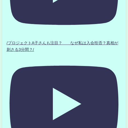
/プロジェクトA子さんも注目？ なぜ私は入会拒否？真相が
刺さる3分間？/