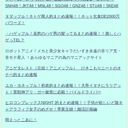
SNH48！JKT48！MNL48！SGO48！GNZ48！STU48！SKE48
タダッフル！ネトゲ廃人的まとめ速報！！ネット乞食DE2000万
パワーズ！
・ハゲッフル！哀愁のハゲ男の髪ってるまとめ速報！！激しくハ
ゲっTEL？
ロボットアニメ！メカと美少女キャラだいすき永遠の非リア充・
非モテ星人 ！あらゆるマニアの為のマニアックサイト
アニゲタレスト（元祖！アニメッフル） ひきこもりニートのオ
ナベ的まとめ速報
ユカ・ヨネッフル！初老的まとめ速報！！大帝イタチにラリアッ
ト！害獣神アリ・ガー被害に必殺！パイルドライバー
ヒロコンプレックスNIGHT 的まとめ速報！！子供が欲しいど陰キ
ャアラフィフ女子のめざせ！専業主婦！婚活計画編
萌えっとこあに！