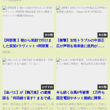
未分類
未分類
【阿部寛 】朝から笑顔で行けま
【衝撃】女性トラブルの中居正
した笑笑#ラヴィット #阿部寛 #
広が声明を発表後に批判が…
横浜流星 #DCU #爆笑 #ラヴィッ
#japan #日本 #中居正広
阿部寛 ,...
...
ト! #麒麟川島#short
おすすめ
未分類
【金バエ】が【鶴乃進】の逮捕
今も続く台風6号被害 1万件も
語る「何回繰り返す? まるで成長
固定電話やネット接続に障害
していない」
が 復旧は来月上旬の見通し
昨年、鶴乃進が上野でトラブルを起こし拘
台風6号の被害が県内では依然として続い
留となった時、未遂だったが面会に行った
ています。被災した通信インフラの復旧を