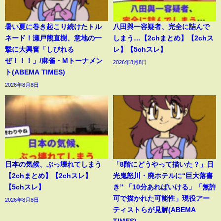
暑い夏に巻き起こり続けたトル
八田與一容疑者、完全に詰んで
ネード！瀬戸熊直樹、意地の一
しまう…【2chまとめ】【2chス
撃に大興奮「しびれる
レ】【5chスレ】
ぜ！！！」/麻雀・Mトーナメン
2026年8月8日
ト(ABEMA TIMES)
2026年8月8日
日本の気候、ぶっ壊れてしまう
「8階にどうやって描いた？」日
【2chまとめ】【2chスレ】
光鬼怒川・廃ホテルに“巨大落書
【5chスレ】
き” 「10分あればいける」「無許
可で描かれた可能性」現役アー
2026年8月8日
ティストらが見解(ABEMA
TIMES)