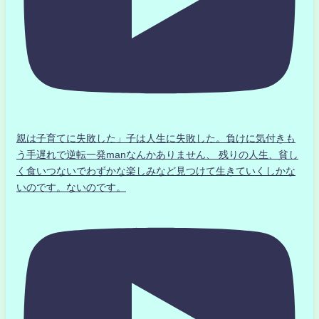
親は子育てに失敗した」子は人生に失敗した。負けに気付きも
う手遅れで逆転一発manなんかありません、 残りの人生、貧し
く食いつないでわずかな楽しみなど見つけて生きていくしかな
いのです。ないのです。