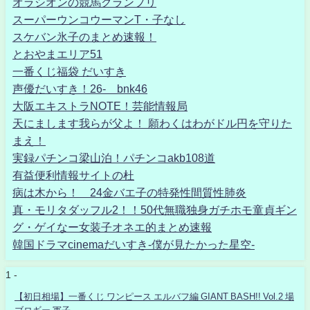
オラシオンの競馬グランプリ
スーパーウンコウーマンT・子なし
スケバン氷子のまとめ速報！
とおやまエリア51
一番くじ福袋 だいすき
声優だいすき！26- bnk46
大阪エキストラNOTE！芸能情報局
天にまします我らが父よ！ 願わくはわがドル円を守りた
まえ！
実録パチンコ梁山泊！パチンコakb108道
有益便利情報サイトの杜
病は木から！ 24金バエ子の特発性間質性肺炎
真・モリタダッフル2！！50代無職独身ガチホモ童貞ギン
グ・ゲイなー女装子オネエ的まとめ速報
韓国ドラマcinemaだいすき-僕が見たかった星空-
1 -
【初日相場】一番くじ ワンピース エルバフ編 GIANT BASH!! Vol.2 場