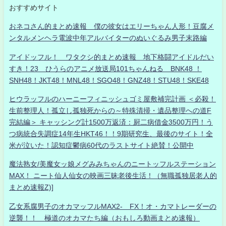
おすすめサイト
おネコさん的まとめ速報 僕の彼女はエリーちゃん人形！豆腐メ
ンタルメンヘラ電波中年アルバイターのぬいぐるみ男子末路編
アイドッフル！ ワタクシ的まとめ速報 地下格闘アイドルだい
すき！23 ひうらのアニメ放送局101ちゃんねる BNK48 ！
SNH48！JKT48！MNL48！SGO48！GNZ48！STU48！SKE48
ヒウラッフルのハーニーフィニッシュゴミ屋敷補完計画 ＜必殺！
生前整理人！孤立し孤独死からの～特殊清掃・遺品整理への道F
完結編＞ キャッシング計1500万返済：厨二病借金3500万円！う
つ病統合失調症14年生HKT46！！9期研究生、最後のサイト！全
米が泣いた！認知症鬱病60代のラストサイト絶賛！公開中
魔法熟女/美魔女ッ娘メグみみちゃんのニートッフルステーション
MAX！ ニート仙人仙女の映画三昧老後生活！（無職孤独居老人的
まとめ速報Z)]
乙女系腐男子のオカマッフルMAX2- FX！オ・カマトレーダーの
逆襲！！ 極道のオカマたち編（おもしろ動画まとめ速報）