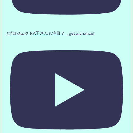
/プロジェクトA子さんも注目？ get a chance!