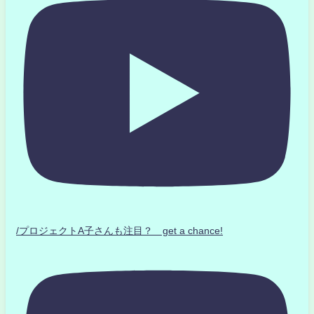
/プロジェクトA子さんも注目？ get a chance!