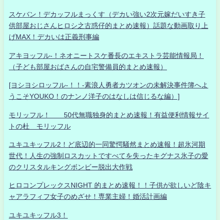
スケバン！デカッフルまっくす（デカい強い2次元嫁だいすき子
供部屋おじさんヒロシ之古惑仔的まとめ速報）話題な動画取り上
げMAX！デカいは正義刑事編
アキヨッフル-！ネオニートスケ番長のエキストラ芸能情報局！
（子ども部屋おばさんの自宅警備員的まとめ速報）
[ヨシヨシロッフル-！！-素浪人勇者カツオンの未解決事件簿へよ
うこそYOUKO！のナンノ洋子のはなしは信じるな編）]
モリッフル！ 50代無職独身的まとめ速報！有益便利情報サイ
トの杜 モリッフル
ユキユキッフル2！ど底辺的一同驚愕騒然まとめ速報！超氷河期
世代！人生の強制ロスカットですべてを失ったキグナス氷子の愛
のクリスタルキングボンビー脱出大作戦
ヒロコンプレックスNIGHT 的まとめ速報！！子供が欲しいど陰キ
ャアラフィフ女子のめざせ！専業主婦！婚活計画編
ユキユキッフル3！