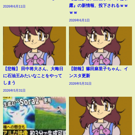
露』の新情報、投下されるｗｗ
2026年6月11日
ｗｗ
2026年6月1日
【悲報】 田中将大さん、大晦日
【朗報】篠田麻里子ちゃん、イ
に石油王みたいなことをやって
ンスタ更新
しまう
2026年5月31日
2026年5月31日