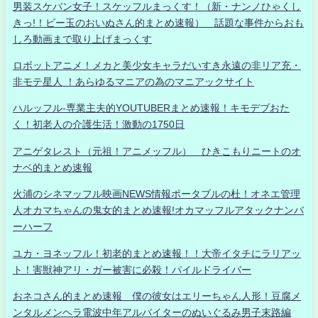
男装スケバン女子！スケッフルまっくす！（新・ナンノひゃくし
きっ!！ビー玉のおいぬさん的まとめ速報） 話題な事件からおも
しろ動画まで取り上げまっくす
ロボットアニメ！メカと美少女キャラだいすき永遠の非リア充・
非モテ星人 ！あらゆるマニアの為のマニアックサイト
ハルッフル-専業主夫的YOUTUBERまとめ速報！キモデブおた
く！初老人の介護生活！激動の1750日
アニゲタレスト（元祖！アニメッフル） ひきこもりニートのオ
ナベ的まとめ速報
火浦のシネマッフル映画NEWS情報ポータブルの杜！オネエ管理
人オカマちゃんの鬼女的まとめ速報!オカマッフルアタックナンバ
ーハーフ
ユカ・ヨネッフル！初老的まとめ速報！！大帝イタチにラリアッ
ト！害獣神アリ・ガー被害に必殺！パイルドライバー
おネコさん的まとめ速報 僕の彼女はエリーちゃん人形！豆腐メ
ンタルメンヘラ電波中年アルバイターのぬいぐるみ男子末路編