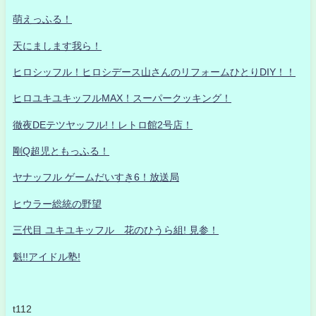
萌えっふる！
天にまします我ら！
ヒロシッフル！ヒロシデース山さんのリフォームひとりDIY！！
ヒロユキユキッフルMAX！スーパークッキング！
徹夜DEテツヤッフル!！レトロ館2号店！
剛Q超児ともっふる！
ヤナッフル ゲームだいすき6！放送局
ヒウラー総統の野望
三代目 ユキユキッフル 花のひうら組! 見参！
魁!!アイドル塾!
t112