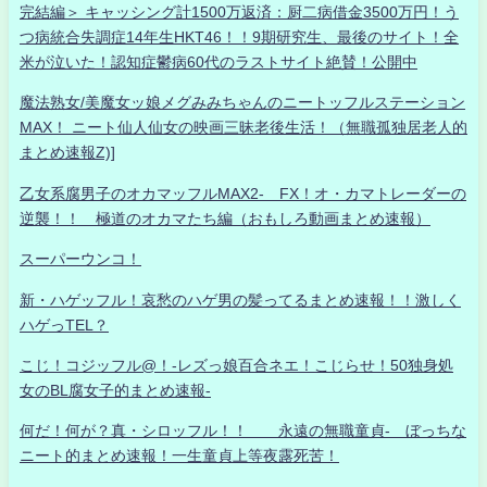
完結編＞ キャッシング計1500万返済：厨二病借金3500万円！う
つ病統合失調症14年生HKT46！！9期研究生、最後のサイト！全
米が泣いた！認知症鬱病60代のラストサイト絶賛！公開中
魔法熟女/美魔女ッ娘メグみみちゃんのニートッフルステーション
MAX！ ニート仙人仙女の映画三昧老後生活！（無職孤独居老人的
まとめ速報Z)]
乙女系腐男子のオカマッフルMAX2- FX！オ・カマトレーダーの
逆襲！！ 極道のオカマたち編（おもしろ動画まとめ速報）
スーパーウンコ！
新・ハゲッフル！哀愁のハゲ男の髪ってるまとめ速報！！激しく
ハゲっTEL？
こじ！コジッフル@！-レズっ娘百合ネエ！こじらせ！50独身処
女のBL腐女子的まとめ速報-
何だ！何が？真・シロッフル！！ 永遠の無職童貞- ぼっちな
ニート的まとめ速報！一生童貞上等夜露死苦！