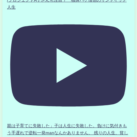
/プロジェクトA子さんも注目？ 独身ハゲ僧侶のサンドイッチ
人生
親は子育てに失敗した」子は人生に失敗した。負けに気付きも
う手遅れで逆転一発manなんかありません、 残りの人生、貧し