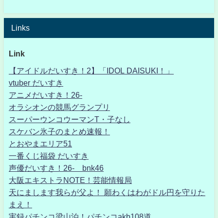
Links
Link
【アイドルだいすき！2】「IDOL DAISUKI！」
vtuber だいすき
アニメだいすき！26-
オラシオンの競馬グランプリ
スーパーウンコウーマンT・子なし
スケバン氷子のまとめ速報！
とおやまエリア51
一番くじ福袋 だいすき
声優だいすき！26- bnk46
大阪エキストラNOTE！芸能情報局
天にまします我らが父よ！ 願わくはわがドル円を守りた
まえ！
実録パチンコ梁山泊！パチンコakb108道