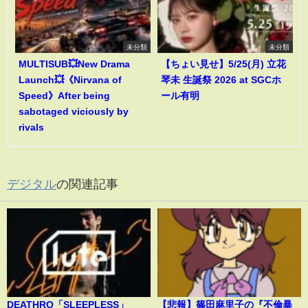
未分類
未分類
MULTISUB💥New Drama
【ちょい見せ】5/25(月) 立花
Launch💥《Nirvana of
琴未 生誕祭 2026 at SGCホ
Speed》After being
ール有明
sabotaged viciously by
rivals
デジタル
の関連記事
DEATHRO「SLEEPLESS」
【悲報】篠田麻里子の『不倫暴