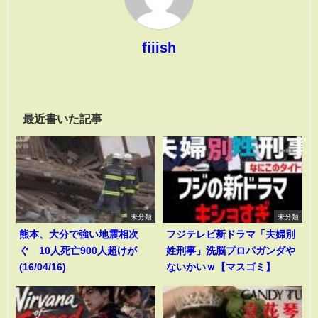
fiiish
最近書いた記事
未分類
未分類
熊本、大分で強い地震相次
フジテレビ新ドラマ「夫婦別
ぐ 10人死亡900人超けが
姓刑事」洗脳プロパガンダや
(16/04/16)
ないかいｗ【マスゴミ】