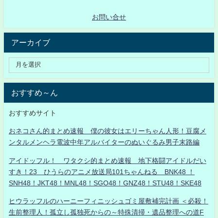
お問い合せ
アーカイブ
おすすめ～ん
おすすめサイト
おネコさん的まとめ速報 僕の彼女はエリーちゃん人形！豆腐メ
ンタルメンヘラ電波中年アルバイターのぬいぐるみ男子末路編
アイドッフル！ ワタクシ的まとめ速報 地下格闘アイドルだい
すき！23 ひうらのアニメ放送局101ちゃんねる BNK48 ！
SNH48！JKT48！MNL48！SGO48！GNZ48！STU48！SKE48
ヒウラッフルのハーニーフィニッシュゴミ屋敷補完計画 ＜必殺！
生前整理人！孤立し孤独死からの～特殊清掃・遺品整理への道F