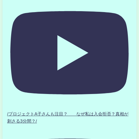
/プロジェクトA子さんも注目？ なぜ私は入会拒否？真相が
刺さる3分間？/