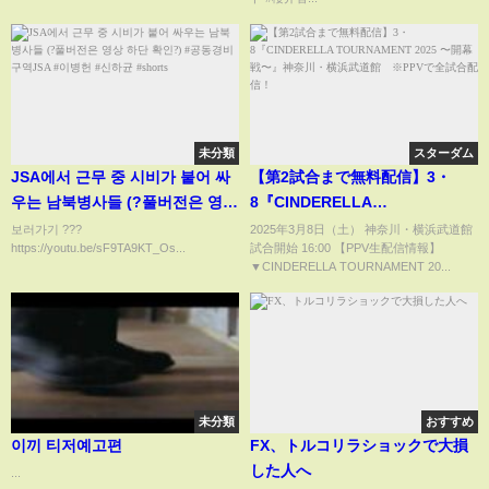
未分類
スターダム
JSA에서 근무 중 시비가 붙어 싸
【第2試合まで無料配信】3・
우는 남북병사들 (?풀버전은 영상
8『CINDERELLA
하단 확인?) #공동경비구역JSA #
TOURNAMENT 2025 〜開幕
보러가기 ???
2025年3月8日（土） 神奈川・横浜武道館
https://youtu.be/sF9TA9KT_Os...
試合開始 16:00 【PPV生配信情報】
이병헌 #신하균 #shorts
戦〜』神奈川・横浜武道館
▼CINDERELLA TOURNAMENT 20...
※PPVで全試合配信！
未分類
おすすめ
이끼 티저예고편
FX、トルコリラショックで大損
した人へ
...