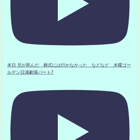
本日 兄が死んだ 葬式には行かなかった などなど 木曜ゴー
ルデン日浦劇場パート7