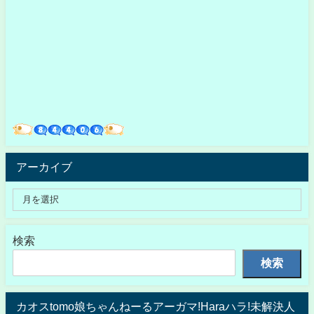
アーカイブ
検索
検索
カオスtomo娘ちゃんねーるアーガマ!Haraハラ!未解決人