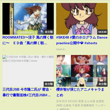
未分類
SKE48
ROOMMATE3〜涼子 風の輝く朝
#SKE48 #愛のホログラム Dance
に〜 ＥＤ曲「風の輝く朝
practice公開中💎 #shorts
に…」
...
source...
未分類
未分類
三代目JSB 今市隆二氏が 脅迫・
櫻井智が演じたアニメキャラま
暴行で書類送検#三代目JSB#今
とめ
市隆二#exile
...
生年月日 9月10日 星座 おとめ座 血液型
AB型 出身地 千葉県 所属事務所 フェザー
ド #櫻井智...