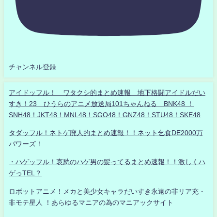
チャンネル登録
アイドッフル！ ワタクシ的まとめ速報 地下格闘アイドルだい
すき！23 ひうらのアニメ放送局101ちゃんねる BNK48 ！
SNH48！JKT48！MNL48！SGO48！GNZ48！STU48！SKE48
タダッフル！ネトゲ廃人的まとめ速報！！ネット乞食DE2000万
パワーズ！
・ハゲッフル！哀愁のハゲ男の髪ってるまとめ速報！！激しくハ
ゲっTEL？
ロボットアニメ！メカと美少女キャラだいすき永遠の非リア充・
非モテ星人 ！あらゆるマニアの為のマニアックサイト