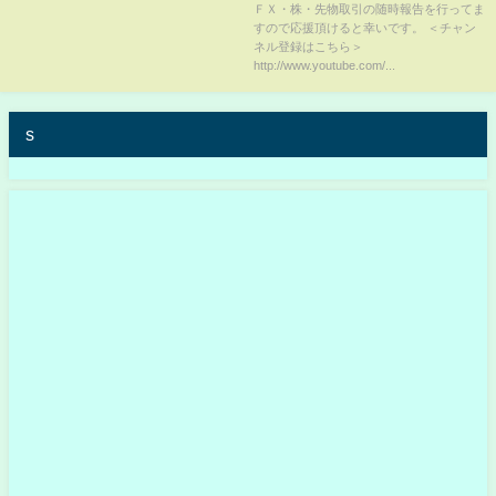
ＦＸ・株・先物取引の随時報告を行ってま
すので応援頂けると幸いです。 ＜チャン
ネル登録はこちら＞
http://www.youtube.com/...
s