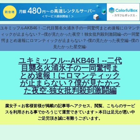
ユキミッフルAKB46！-二代目襲名火浦氷子の一同驚愕まとめ速報にロマンテ
ィックが止まらない？--僕が見たかった夜空！独女批判殺到激闘編--の一同驚
愕まとめ速報にロマンティックが止まらない？-僕の見たかった夜空編--僕の
見たかった星空編-
ユキミッフル--AKB46！--二代
目襲名火浦氷子の一同驚愕ま
とめ速報！にロマンティック
が止まらない？僕が見たかっ
た夜空-独女批判殺到激闘編
腐女子＜お客様皆様が掲載の記事等へアクセス、閲覧、こちらのサービ
スを利用される事でかろうじて運営できています＞本日は足元が悪い中
ご足労頂き誠に有難うございます。