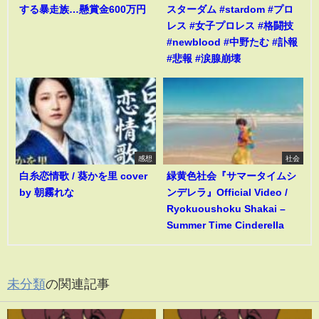
する暴走族…懸賞金600万円
スターダム #stardom #プロ
レス #女子プロレス #格闘技
#newblood #中野たむ #訃報
#悲報 #涙腺崩壊
感想
社会
白糸恋情歌 / 葵かを里 cover
緑黄色社会『サマータイムシ
by 朝霧れな
ンデレラ』Official Video /
Ryokuoushoku Shakai –
Summer Time Cinderella
未分類
の関連記事