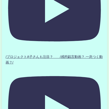
/プロジェクトA子さんも注目？ /感想戯言動画？.一息つく動
画？/