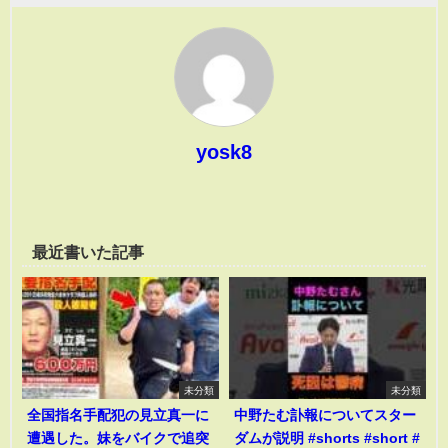
yosk8
最近書いた記事
未分類
未分類
全国指名手配犯の見立真一に
中野たむ訃報についてスター
遭遇した。妹をバイクで追突
ダムが説明 #shorts #short #