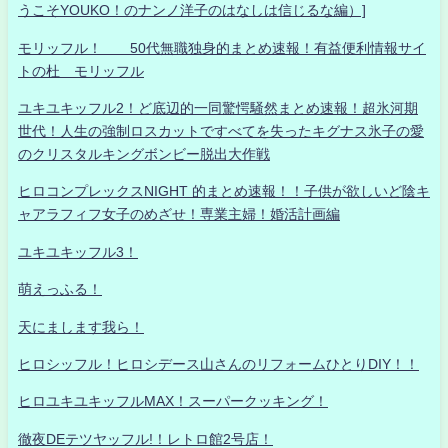
うこそYOUKO！のナンノ洋子のはなしは信じるな編）]
モリッフル！ 50代無職独身的まとめ速報！有益便利情報サイ
トの杜 モリッフル
ユキユキッフル2！ど底辺的一同驚愕騒然まとめ速報！超氷河期
世代！人生の強制ロスカットですべてを失ったキグナス氷子の愛
のクリスタルキングボンビー脱出大作戦
ヒロコンプレックスNIGHT 的まとめ速報！！子供が欲しいど陰キ
ャアラフィフ女子のめざせ！専業主婦！婚活計画編
ユキユキッフル3！
萌えっふる！
天にまします我ら！
ヒロシッフル！ヒロシデース山さんのリフォームひとりDIY！！
ヒロユキユキッフルMAX！スーパークッキング！
徹夜DEテツヤッフル!！レトロ館2号店！