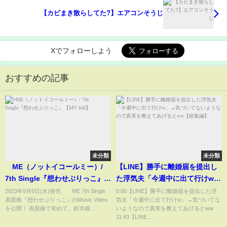
【カビまき散らしてた?】エアコンそうじ
Xでフォローしよう
おすすめの記事
未分類
未分類
≠ME（ノットイコールミー）/
【LINE】勝手に離婚届を提出し
7th Single『想わせぶりっこ』
た浮気夫「今週中に出て行けw」
【MV full】
→気づいてないようなので真実
2023年9月6日(水)発売、≠ME 7th Single
0:00【LINE】勝手に離婚届を提出した浮
表題曲『想わせぶりっこ』のMusic Video
気夫「今週中に出て行けw」→気づいてな
を教えてあげるとww【総集編】
を公開！ 表題曲で初めて、鈴木瞳...
いようなので真実を教えてあげるとww
11:43【LINE...