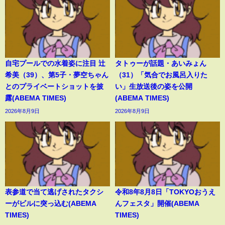
自宅プールでの水着姿に注目 辻
タトゥーが話題・あいみょん
希美（39）、第5子・夢空ちゃん
（31）「気合でお風呂入りた
とのプライベートショットを披
い」生放送後の姿を公開
露(ABEMA TIMES)
(ABEMA TIMES)
2026年8月9日
2026年8月9日
表参道で当て逃げされたタクシ
令和8年8月8日「TOKYOおうえ
ーがビルに突っ込む(ABEMA
んフェスタ」開催(ABEMA
TIMES)
TIMES)