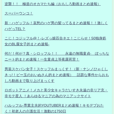
逆襲！！ 極道のオカマたち編（おもしろ動画まとめ速報）
スーパーウンコ！
新・ハゲッフル！哀愁のハゲ男の髪ってるまとめ速報！！激しく
ハゲっTEL？
こじ！コジッフル@！-レズっ娘百合ネエ！こじらせ！50独身処
女のBL腐女子的まとめ速報-
何だ！何が？真・シロッフル！！ 永遠の無職童貞- ぼっちな
ニート的まとめ速報！一生童貞上等夜露死苦！
男装スケバン女子！スケッフルまっくす！（新・ナンノひゃくし
きっ!！ビー玉のおいぬさん的まとめ速報） 話題な事件からおも
しろ動画まで取り上げまっくす
ロボットアニメ！メカと美少女キャラだいすき永遠の非リア充・
非モテ星人 ！あらゆるマニアの為のマニアックサイト
ハルッフル-専業主夫的YOUTUBERまとめ速報！キモデブおた
く！初老人の介護生活！激動の1750日