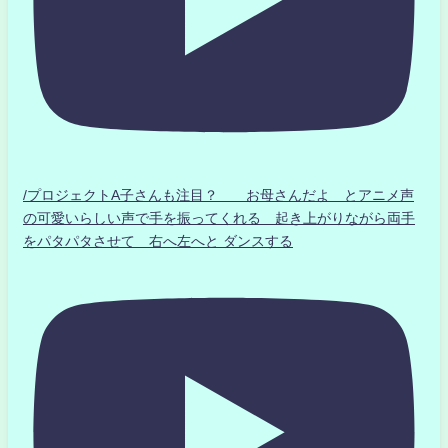
/プロジェクトA子さんも注目？ お母さんだよ とアニメ声
の可愛いらしい声で手を振ってくれる 起き上がりながら両手
をパタパタさせて 右へ左へと ダンスする