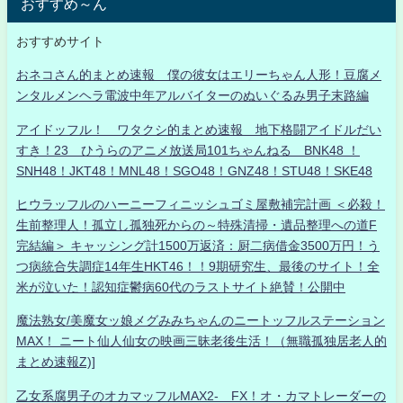
おすすめ～ん
おすすめサイト
おネコさん的まとめ速報 僕の彼女はエリーちゃん人形！豆腐メ
ンタルメンヘラ電波中年アルバイターのぬいぐるみ男子末路編
アイドッフル！ ワタクシ的まとめ速報 地下格闘アイドルだい
すき！23 ひうらのアニメ放送局101ちゃんねる BNK48 ！
SNH48！JKT48！MNL48！SGO48！GNZ48！STU48！SKE48
ヒウラッフルのハーニーフィニッシュゴミ屋敷補完計画 ＜必殺！
生前整理人！孤立し孤独死からの～特殊清掃・遺品整理への道F
完結編＞ キャッシング計1500万返済：厨二病借金3500万円！う
つ病統合失調症14年生HKT46！！9期研究生、最後のサイト！全
米が泣いた！認知症鬱病60代のラストサイト絶賛！公開中
魔法熟女/美魔女ッ娘メグみみちゃんのニートッフルステーション
MAX！ ニート仙人仙女の映画三昧老後生活！（無職孤独居老人的
まとめ速報Z)]
乙女系腐男子のオカマッフルMAX2- FX！オ・カマトレーダーの