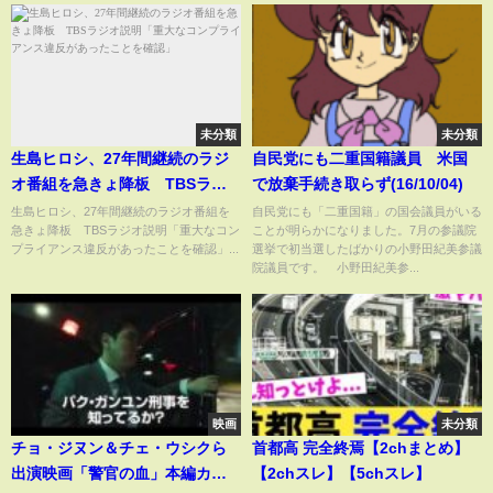
未分類
未分類
生島ヒロシ、27年間継続のラジ
自民党にも二重国籍議員 米国
オ番組を急きょ降板 TBSラジ
で放棄手続き取らず(16/10/04)
オ説明「重大なコンプライアン
生島ヒロシ、27年間継続のラジオ番組を
自民党にも「二重国籍」の国会議員がいる
急きょ降板 TBSラジオ説明「重大なコン
ことが明らかになりました。7月の参議院
ス違反があったことを確認」
プライアンス違反があったことを確認」...
選挙で初当選したばかりの小野田紀美参議
院議員です。 小野田紀美参...
映画
未分類
チョ・ジヌン＆チェ・ウシクら
首都高 完全終焉【2chまとめ】
出演映画「警官の血」本編カッ
【2chスレ】【5chスレ】