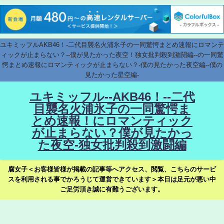
ユキミッフルAKB46！-二代目襲名火浦氷子の一同驚愕まとめ速報にロマンテ
ィックが止まらない？--僕が見たかった夜空！独女批判殺到激闘編--の一同驚
愕まとめ速報にロマンティックが止まらない？-僕の見たかった夜空編--僕の
見たかった星空編-
ユキミッフル--AKB46！--二代
目襲名火浦氷子の一同驚愕ま
とめ速報！にロマンティック
が止まらない？僕が見たかっ
た夜空-独女批判殺到激闘編
腐女子＜お客様皆様が掲載の記事等へアクセス、閲覧、こちらのサービ
スを利用される事でかろうじて運営できています＞本日は足元が悪い中
ご足労頂き誠に有難うございます。