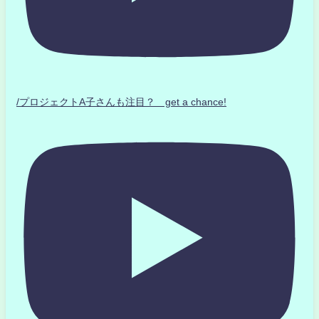
/プロジェクトA子さんも注目？ get a chance!