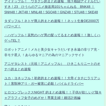
アイドッフル！ ワタクシ的まとめ速報 地下格闘アイドルだい
すき！23 ひうらのアニメ放送局101ちゃんねる BNK48 ！
SNH48！JKT48！MNL48！SGO48！GNZ48！STU48！SKE48
タダッフル！ネトゲ廃人的まとめ速報！！ネット乞食DE2000万
パワーズ！
・ハゲッフル！哀愁のハゲ男の髪ってるまとめ速報！！激しくハ
ゲっTEL？
ロボットアニメ！メカと美少女キャラだいすき永遠の非リア充・
非モテ星人 ！あらゆるマニアの為のマニアックサイト
アニゲタレスト（元祖！アニメッフル） ひきこもりニートのオ
ナベ的まとめ速報
ユカ・ヨネッフル！初老的まとめ速報！！大帝イタチにラリアッ
ト！害獣神アリ・ガー被害に必殺！パイルドライバー
ヒロコンプレックスNIGHT 的まとめ速報！！子供が欲しいど陰キ
ャアラフィフ女子のめざせ！専業主婦！婚活計画編