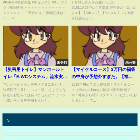
トシーンを公開
#Kstyle #警官の血 #チョジヌン #チェウシ
1:名無しさん＠お腹いっぱい
ク #韓国映画 ＝＝＝＝＝＝＝＝＝＝＝＝
2025.10.27(Mon) 首都高 完全終焉【2chま
＝＝＝＝＝ ・「警官の血」 関連記事はコ
とめ】【2chスレ】【5chスレ】って動画
チラ ⇒...
が話題らしい...
未分類
未分類
【災害用トイレ】マンホールト
【マイケルコース】3万円の福袋
イレ「E-WCシステム」流水実験
の中身が予想外すぎた。【福袋
【オール塩ビ】
2023】
マンホールトイレを導入するにあたり、
2023年初めての大物福袋！マイケルコー
設置箇所・条件・コスト等、 さまざまな
ス（Michael Kors)の福袋の開封動画で
観点でお悩みではありませんか？ アロン
す！昨年から時々リクエストいただいてお
化成が考える災害用トイレと...
りました！ マ...
s