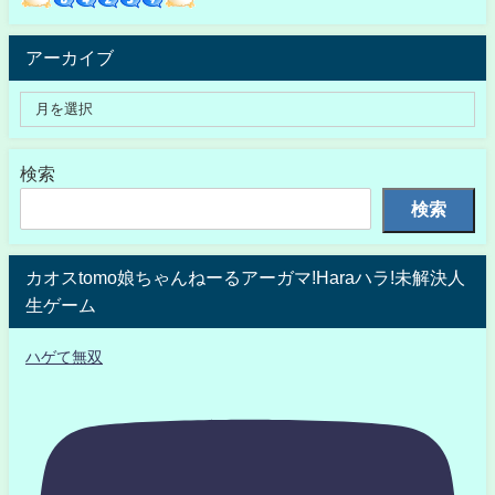
アーカイブ
検索
検索
カオスtomo娘ちゃんねーるアーガマ!Haraハラ!未解決人
生ゲーム
ハゲて無双