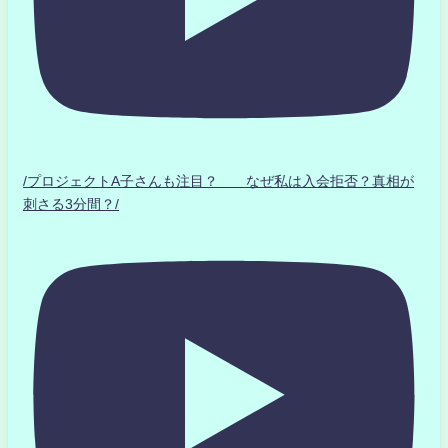
/プロジェクトA子さんも注目？ なぜ私は入会拒否？真相が
刺さる3分間？/