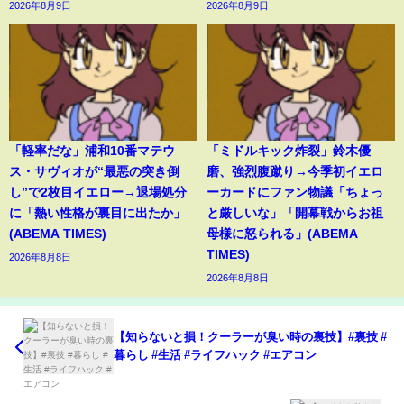
2026年8月9日
2026年8月9日
「軽率だな」浦和10番マテウ
「ミドルキック炸裂」鈴木優
ス・サヴィオが“最悪の突き倒
磨、強烈腹蹴り→今季初イエロ
し”で2枚目イエロー→退場処分
ーカードにファン物議「ちょっ
に「熱い性格が裏目に出たか」
と厳しいな」「開幕戦からお祖
(ABEMA TIMES)
母様に怒られる」(ABEMA
TIMES)
2026年8月8日
2026年8月8日
【知らないと損！クーラーが臭い時の裏技】#裏技 #
暮らし #生活 #ライフハック #エアコン