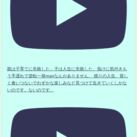
親は子育てに失敗した」子は人生に失敗した。負けに気付きも
う手遅れで逆転一発manなんかありません、 残りの人生、貧し
く食いつないでわずかな楽しみなど見つけて生きていくしかな
いのです。ないのです。