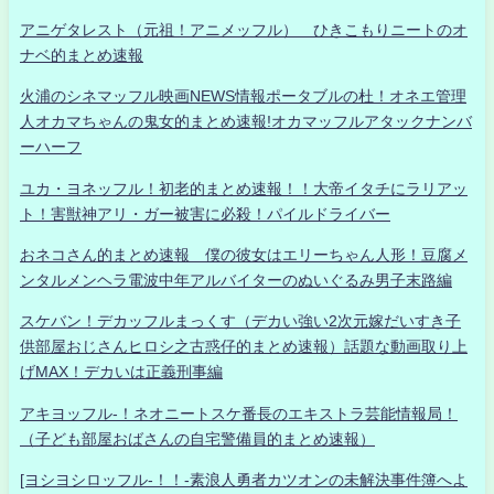
アニゲタレスト（元祖！アニメッフル） ひきこもりニートのオ
ナベ的まとめ速報
火浦のシネマッフル映画NEWS情報ポータブルの杜！オネエ管理
人オカマちゃんの鬼女的まとめ速報!オカマッフルアタックナンバ
ーハーフ
ユカ・ヨネッフル！初老的まとめ速報！！大帝イタチにラリアッ
ト！害獣神アリ・ガー被害に必殺！パイルドライバー
おネコさん的まとめ速報 僕の彼女はエリーちゃん人形！豆腐メ
ンタルメンヘラ電波中年アルバイターのぬいぐるみ男子末路編
スケバン！デカッフルまっくす（デカい強い2次元嫁だいすき子
供部屋おじさんヒロシ之古惑仔的まとめ速報）話題な動画取り上
げMAX！デカいは正義刑事編
アキヨッフル-！ネオニートスケ番長のエキストラ芸能情報局！
（子ども部屋おばさんの自宅警備員的まとめ速報）
[ヨシヨシロッフル-！！-素浪人勇者カツオンの未解決事件簿へよ