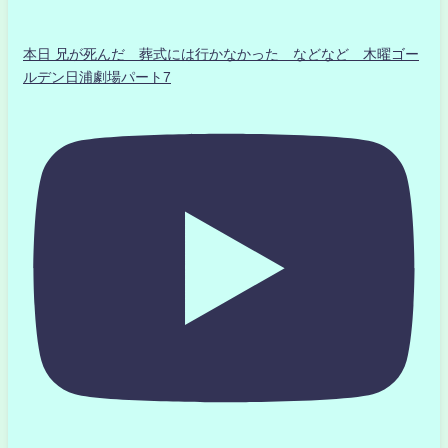
本日 兄が死んだ 葬式には行かなかった などなど 木曜ゴー
ルデン日浦劇場パート7