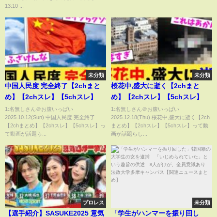
編】
13:10 ...
未分類
未分類
中国人民度 完全終了【2chまと
桜花中,盛大に逝く【2chまと
め】【2chスレ】【5chスレ】
め】【2chスレ】【5chスレ】
1:名無しさん＠お腹いっぱい
1:名無しさん＠お腹いっぱい
2025.10.12(Sun) 中国人民度 完全終了
2025.12.18(Thu) 桜花中,盛大に逝く【2ch
【2chまとめ】【2chスレ】【5chスレ】っ
まとめ】【2chスレ】【5chスレ】って動
て動画が話題ら...
画が話題らし...
プロレス
未分類
【選手紹介】SASUKE2025 意気
「学生がハンマーを振り回し