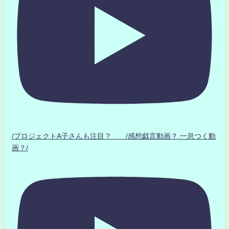
/プロジェクトA子さんも注目？ /感想戯言動画？.一息つく動
画？/