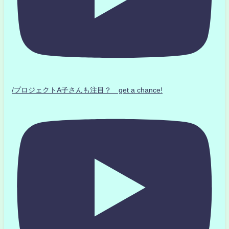
/プロジェクトA子さんも注目？ get a chance!