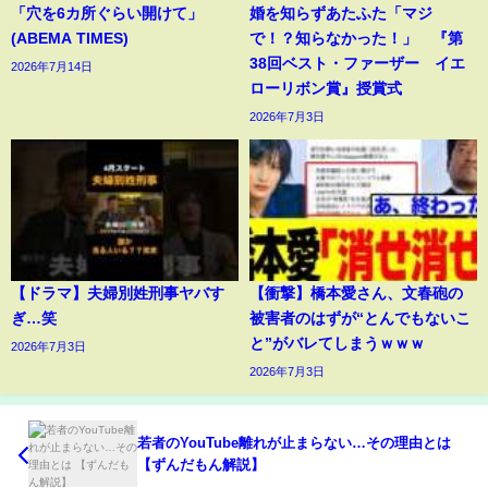
「穴を6カ所ぐらい開けて」
婚を知らずあたふた「マジ
(ABEMA TIMES)
で！？知らなかった！」 『第
38回ベスト・ファーザー イエ
2026年7月14日
ローリボン賞』授賞式
2026年7月3日
【ドラマ】夫婦別姓刑事ヤバす
【衝撃】橋本愛さん、文春砲の
ぎ…笑
被害者のはずが“とんでもないこ
と”がバレてしまうｗｗｗ
2026年7月3日
2026年7月3日
若者のYouTube離れが止まらない…その理由とは
【ずんだもん解説】