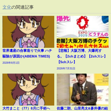
文化
の関連記事
世界遺産の合掌造りで火事 ハチ
【悲報】大阪万博、大爆死す
駆除が原因か(ABEMA TIMES)
る。【2chまとめ】【2chスレ】
【5chスレ】
2026年8月1日
2026年7月31日
大竹まこと（77）8月に手術へ
佐藤二朗、山里亮太&蒼井優の結