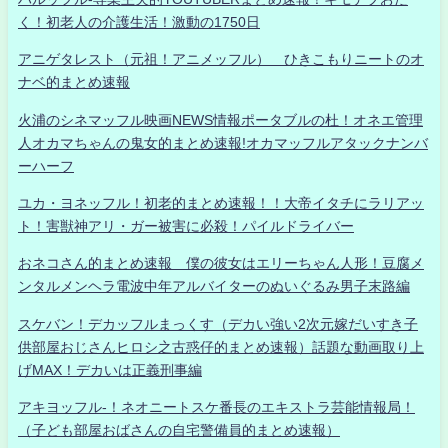
く！初老人の介護生活！激動の1750日
アニゲタレスト（元祖！アニメッフル） ひきこもりニートのオ
ナベ的まとめ速報
火浦のシネマッフル映画NEWS情報ポータブルの杜！オネエ管理
人オカマちゃんの鬼女的まとめ速報!オカマッフルアタックナンバ
ーハーフ
ユカ・ヨネッフル！初老的まとめ速報！！大帝イタチにラリアッ
ト！害獣神アリ・ガー被害に必殺！パイルドライバー
おネコさん的まとめ速報 僕の彼女はエリーちゃん人形！豆腐メ
ンタルメンヘラ電波中年アルバイターのぬいぐるみ男子末路編
スケバン！デカッフルまっくす（デカい強い2次元嫁だいすき子
供部屋おじさんヒロシ之古惑仔的まとめ速報）話題な動画取り上
げMAX！デカいは正義刑事編
アキヨッフル-！ネオニートスケ番長のエキストラ芸能情報局！
（子ども部屋おばさんの自宅警備員的まとめ速報）