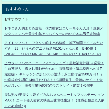
おすすめ～ん
おすすめサイト
おネコさん的まとめ速報 僕の彼女はエリーちゃん人形！豆腐メ
ンタルメンヘラ電波中年アルバイターのぬいぐるみ男子末路編
アイドッフル！ ワタクシ的まとめ速報 地下格闘アイドルだい
すき！23 ひうらのアニメ放送局101ちゃんねる BNK48 ！
SNH48！JKT48！MNL48！SGO48！GNZ48！STU48！SKE48
ヒウラッフルのハーニーフィニッシュゴミ屋敷補完計画 ＜必殺！
生前整理人！孤立し孤独死からの～特殊清掃・遺品整理への道F
完結編＞ キャッシング計1500万返済：厨二病借金3500万円！う
つ病統合失調症14年生HKT46！！9期研究生、最後のサイト！全
米が泣いた！認知症鬱病60代のラストサイト絶賛！公開中
魔法熟女/美魔女ッ娘メグみみちゃんのニートッフルステーション
MAX！ ニート仙人仙女の映画三昧老後生活！（無職孤独居老人的
まとめ速報Z)]