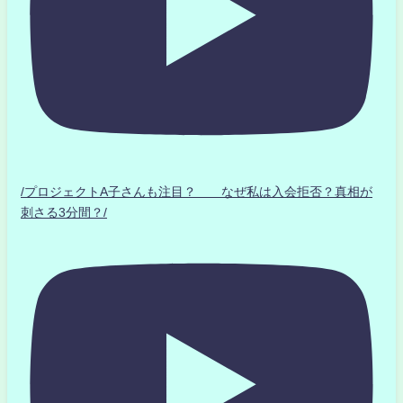
/プロジェクトA子さんも注目？ なぜ私は入会拒否？真相が
刺さる3分間？/