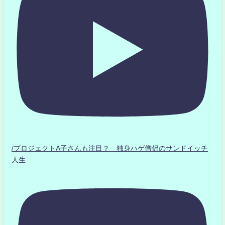
/プロジェクトA子さんも注目？ 独身ハゲ僧侶のサンドイッチ
人生