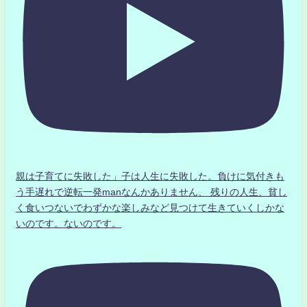
親は子育てに失敗した」子は人生に失敗した。負けに気付きも
う手遅れで逆転一発manなんかありません、 残りの人生、貧し
く食いつないでわずかな楽しみなど見つけて生きていくしかな
いのです。ないのです。