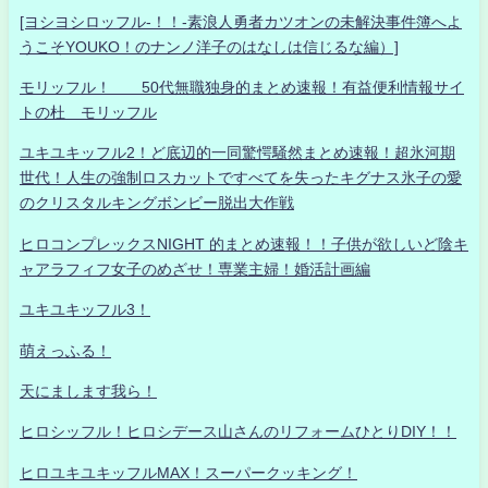
[ヨシヨシロッフル-！！-素浪人勇者カツオンの未解決事件簿へよ
うこそYOUKO！のナンノ洋子のはなしは信じるな編）]
モリッフル！ 50代無職独身的まとめ速報！有益便利情報サイ
トの杜 モリッフル
ユキユキッフル2！ど底辺的一同驚愕騒然まとめ速報！超氷河期
世代！人生の強制ロスカットですべてを失ったキグナス氷子の愛
のクリスタルキングボンビー脱出大作戦
ヒロコンプレックスNIGHT 的まとめ速報！！子供が欲しいど陰キ
ャアラフィフ女子のめざせ！専業主婦！婚活計画編
ユキユキッフル3！
萌えっふる！
天にまします我ら！
ヒロシッフル！ヒロシデース山さんのリフォームひとりDIY！！
ヒロユキユキッフルMAX！スーパークッキング！