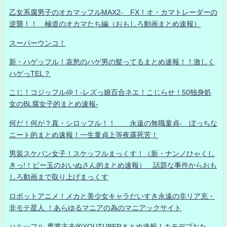
乙女系腐男子のオカマッフルMAX2- FX！オ・カマトレーダーの
逆襲！！ 極道のオカマたち編（おもしろ動画まとめ速報）
スーパーウンコ！
新・ハゲッフル！哀愁のハゲ男の髪ってるまとめ速報！！激しく
ハゲっTEL？
こじ！コジッフル@！-レズっ娘百合ネエ！こじらせ！50独身処
女のBL腐女子的まとめ速報-
何だ！何が？真・シロッフル！！ 永遠の無職童貞- ぼっちな
ニート的まとめ速報！一生童貞上等夜露死苦！
男装スケバン女子！スケッフルまっくす！（新・ナンノひゃくし
きっ!！ビー玉のおいぬさん的まとめ速報） 話題な事件からおも
しろ動画まで取り上げまっくす
ロボットアニメ！メカと美少女キャラだいすき永遠の非リア充・
非モテ星人 ！あらゆるマニアの為のマニアックサイト
ハルッフル-専業主夫的YOUTUBERまとめ速報！キモデブおた