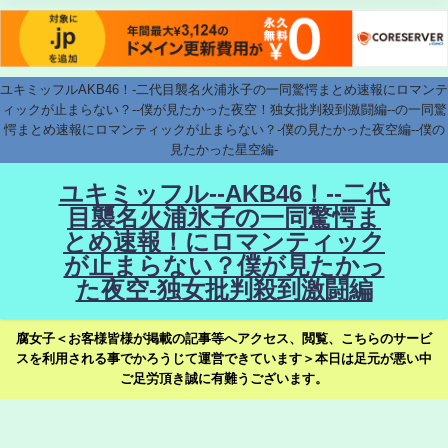
ユキミッフルAKB46！-二代目襲名火浦氷子の一同驚愕まとめ速報にロマンテ
ィックが止まらない？--僕が見たかった夜空！独女批判殺到激闘編--の一同驚
愕まとめ速報にロマンティックが止まらない？-僕の見たかった夜空編--僕の
見たかった星空編-
ユキミッフル--AKB46！--二代
目襲名火浦氷子の一同驚愕ま
とめ速報！にロマンティック
が止まらない？僕が見たかっ
た夜空-独女批判殺到激闘編
腐女子＜お客様皆様が掲載の記事等へアクセス、閲覧、こちらのサービ
スを利用される事でかろうじて運営できています＞本日は足元が悪い中
ご足労頂き誠に有難うございます。