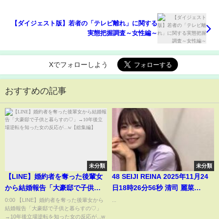
【ダイジェスト版】若者の「テレビ離れ」に関する
実態把握調査～女性編～
Xでフォローしよう
おすすめの記事
未分類
未分類
【LINE】婚約者を奪った後輩女
48 SEIJI REINA 2025年11月24
から結婚報告「大豪邸で子供と
日18時26分56秒 清司 麗菜
暮らすの♡」→10年後立場逆転
（NGT48）
0:00 【LINE】婚約者を奪った後輩女から
...
結婚報告「大豪邸で子供と暮らすの♡」
を知った女の反応が...w【総集
→10年後立場逆転を知った女の反応が...w