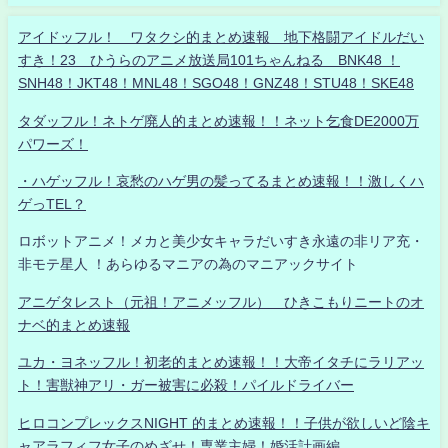
アイドッフル！ ワタクシ的まとめ速報 地下格闘アイドルだい
すき！23 ひうらのアニメ放送局101ちゃんねる BNK48 ！
SNH48！JKT48！MNL48！SGO48！GNZ48！STU48！SKE48
タダッフル！ネトゲ廃人的まとめ速報！！ネット乞食DE2000万
パワーズ！
・ハゲッフル！哀愁のハゲ男の髪ってるまとめ速報！！激しくハ
ゲっTEL？
ロボットアニメ！メカと美少女キャラだいすき永遠の非リア充・
非モテ星人 ！あらゆるマニアの為のマニアックサイト
アニゲタレスト（元祖！アニメッフル） ひきこもりニートのオ
ナベ的まとめ速報
ユカ・ヨネッフル！初老的まとめ速報！！大帝イタチにラリアッ
ト！害獣神アリ・ガー被害に必殺！パイルドライバー
ヒロコンプレックスNIGHT 的まとめ速報！！子供が欲しいど陰キ
ャアラフィフ女子のめざせ！専業主婦！婚活計画編