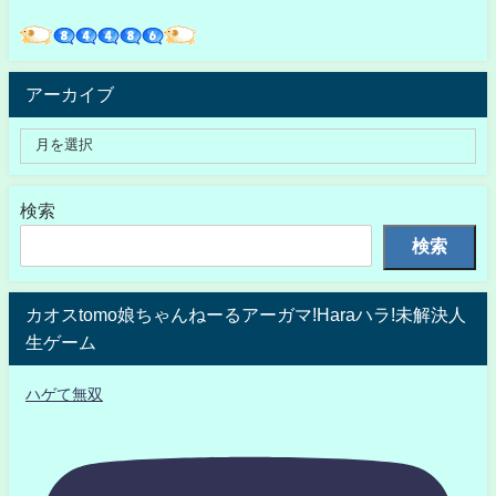
アーカイブ
検索
検索
カオスtomo娘ちゃんねーるアーガマ!Haraハラ!未解決人
生ゲーム
ハゲて無双