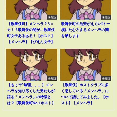
未分類
未分類
【歌舞伎町】メンヘラ？リ○
歌舞伎町の治安がえぐい❗️トー
カ！？歌舞伎の闇が…歌舞伎
横にたむろするメンヘラの闇
町女子あるある！【ホスト】
を晒します
【メンヘラ】【ぴえん女子】
未分類
未分類
【もぅﾏﾁﾞ無理。。。】メン
【歌舞伎】ホストクラブに多
ヘラを知り尽くした男たちが
く息している「メンヘラ」に
語る「メンヘラ」の特徴と
ついて話してみました。【ホ
は？【歌舞伎町No.1ホスト】
スト】【メンヘラ】