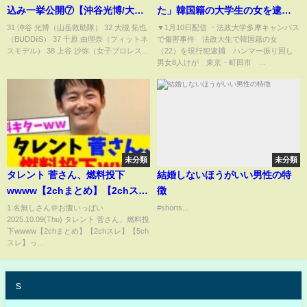
込み一挙公開⑦【沖谷光博/大槻
た」韓国籍の大学生の女を逮
拓也/千原由理奈/上谷沙弥/えな
捕 「いじめられていた」とい
31 沖谷 光博（山岳救助隊） 32 大槻 拓也
▼1月10日配信 ・法政大学多摩キャンパス
（BUDDiiS） 37 千原 由理奈（フィットネ
で傷害事件 法政大生で韓国籍の女
こ】【SASUKE史上初2夜連続放
う趣旨の供述 8人がけが、全員
スモデル） 38 上谷 沙弥（女子プロレス...
（22）を現行犯逮捕 ハンマー振り回し
送 12月24&25日よる6時🌲】
意識あり 法政大学多摩キャン
男女8人けが 東京・町田市 ...
パス【関連ニュースまとめ】
未分類
未分類
タレント 菅さん、燃料投下
結婚しないほうがいい男性の特
wwww【2chまとめ】【2chス
徴
レ】【5chスレ】
1:名無しさん＠お腹いっぱい
#shorts...
2025.10.09(Thu) タレント 菅さん、燃料投
下wwww【2chまとめ】【2chスレ】【5ch
スレ】っ...
s