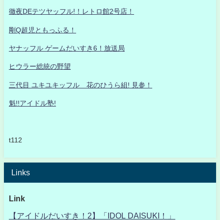
徹夜DEテツヤッフル!！レトロ館2号店！
剛Q超児ともっふる！
ヤナッフル ゲームだいすき6！放送局
ヒウラー総統の野望
三代目 ユキユキッフル 花のひうら組! 見参！
魁!!アイドル塾!
t112
Links
Link
【アイドルだいすき！2】「IDOL DAISUKI！」